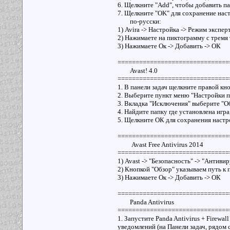
6. Щелкните "Add", чтобы добавить па
7. Щелкните "OK" для сохранение наст
по-русски:
1) Avira -> Настройка -> Режим экспе
2) Нажимаете на пиктограмму с тремя
3) Нажимаете Ок -> Добавить -> ОК
===============================
Avast! 4.0
===============================
1. В панели задач щелкните правой кн
2. Выберите пункт меню "Настройки 
3. Вкладка "Исключения" выберите "О
4. Найдите папку где установлена игра
5. Щелкните ОК для сохранения настр
===============================
Avast Free Antivirus 2014
===============================
1) Avast -> "Безопасность" -> "Антиви
2) Кнопкой "Обзор" указываем путь к 
3) Нажимаете Ок -> Добавить -> ОК
===============================
Panda Antivirus
===============================
1. Запустите Panda Antivirus + Firew
уведомлений (на Панели задач, рядом с