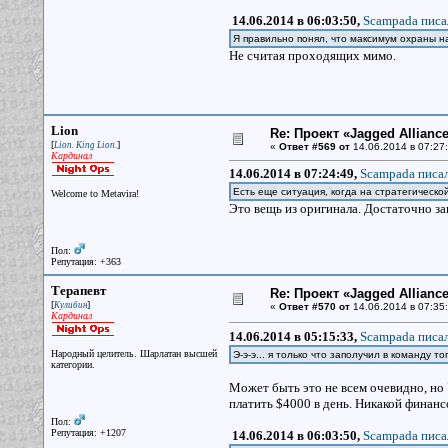
14.06.2014 в 06:03:50,
Scampada писа
Я правильно понял, что максимум охраны на
Не считая проходящих мимо.
Lion
Re: Проект «Jagged Alliance
[
]
Lion. King Lion.
«
Ответ #569 от
14.06.2014 в 07:27:
Кардинал
14.06.2014 в 07:24:49,
Scampada писал
Есть еще ситуация, когда на стратегической
Welcome to Metavira!
Это вещь из оригинала. Достаточно за
Пол:
Репутация: +363
Терапевт
Re: Проект «Jagged Alliance
[
]
Кулибин
«
Ответ #570 от
14.06.2014 в 07:35:
Кардинал
14.06.2014 в 05:15:33,
Scampada писал
Народный целитель. Шарлатан высшей
Э-э-э... я только что заполучил в команду т
категории.
Может быть это не всем очевидно, но "
платить $4000 в день. Никакой финансо
Пол:
Репутация: +1207
14.06.2014 в 06:03:50,
Scampada писа