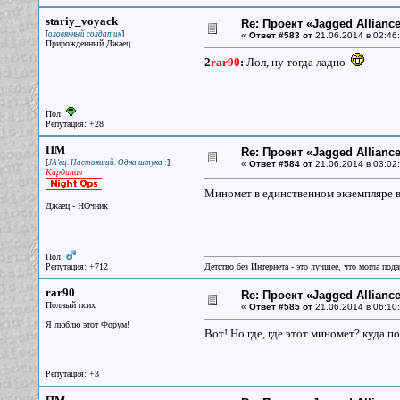
stariy_voyack
Re: Проект «Jagged Alliance
[
]
оловянный солдатик
«
Ответ #583 от
21.06.2014 в 02:46:
Прирожденный Джаец
2
rar90
:
Лол, ну тогда ладно
Пол:
Репутация: +28
ПМ
Re: Проект «Jagged Alliance
[
]
JA'ец. Настоящий. Одна штука :
«
Ответ #584 от
21.06.2014 в 03:02:
Кардинал
Миномет в единственном экземпляре в и
Джаец - НОчник
Пол:
Репутация: +712
Детство без Интернета - это лучшее, что могла под
rar90
Re: Проект «Jagged Alliance
Полный псих
«
Ответ #585 от
21.06.2014 в 06:10:
Я люблю этот Форум!
Вот! Но где, где этот миномет? куда по
Репутация: +3