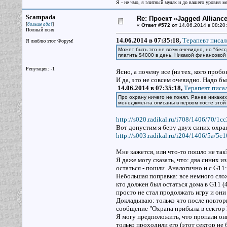
Я - не чмо, я элитный мудак и до вашего уровня ме
Scampada
Re: Проект «Jagged Alliance
[
]
больше ада!
«
Ответ #572 от
14.06.2014 в 08:20:
Полный псих
14.06.2014 в 07:35:18,
Терапевт писал
Я люблю этот Форум!
Может быть это не всем очевидно, но "бесср
платить $4000 в день. Никакой финансовой
Репутация: -1
Ясно, а почему все (из тех, кого пробо
И да, это не совсем очевидно. Надо бы
14.06.2014 в 07:35:18,
Терапевт писал
Про охрану ничего не понял. Ранее никаки
менеджмента описаны в первом посте это
http://s020.radikal.ru/i708/1406/70/1
Вот допустим я беру двух синих охран
http://s003.radikal.ru/i204/1406/5a/5
Мне кажется, или что-то пошло не так
Я даже могу сказать, что: два синих из
остаться - пошли. Аналогично и с G11
Небольшая поправка: все немного сложн
кто должен был остаться дома в G11 (
просто не стал продолжать игру и он
Докладываю: только что после повторн
сообщение "Охрана прибыла в сектор Е
Я могу предположить, что пропали они 
только проходили его (этот сектор не