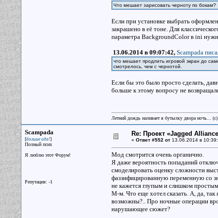
Что мешает зарисовать черноту по бокам?
Если при установке выбрать оформлен
закрашено в её тоне. Для классическо
параметра BackgroundColor в ini нуж
13.06.2014 в 09:07:42,
Scampada писа
что мешает продлить игровой экран до само
смотрелось, чем с чернотой.
Если бы это было просто сделать, давн
больше к этому вопросу не возвращалс
Летний дождь наливает в бутылку двора ночь... (с
Scampada
Re: Проект «Jagged Alliance
[
]
больше ада!
«
Ответ #552 от
13.06.2014 в 10:39:
Полный псих
Мод смотрится очень органично.
Я люблю этот Форум!
Я даже вероятность попаданий отключи
смоделировать оценку сложности выст
фаззифицированную переменную со зн
Репутация: -1
не кажется глупым и слишком простым 
М-м. Что еще хотел сказать. А, да, та
возможны?.. Про ночные операции врод
нарушающее сюжет?