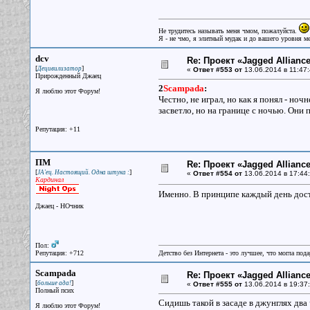
Не трудитесь называть меня чмом, пожалуйста.
Я - не чмо, я элитный мудак и до вашего уровня ме
dcv
Re: Проект «Jagged Alliance
[
]
Децивилизатор
«
Ответ #553 от
13.06.2014 в 11:47:
Прирожденный Джаец
2
Scampada
:
Я люблю этот Форум!
Честно, не играл, но как я понял - но
засветло, но на границе с ночью. Они 
Репутация: +11
ПМ
Re: Проект «Jagged Alliance
[
]
JA'ец. Настоящий. Одна штука :
«
Ответ #554 от
13.06.2014 в 17:44:
Кардинал
Именно. В принципе каждый день досту
Джаец - НОчник
Пол:
Репутация: +712
Детство без Интернета - это лучшее, что могла под
Scampada
Re: Проект «Jagged Alliance
[
]
больше ада!
«
Ответ #555 от
13.06.2014 в 19:37:
Полный псих
Сидишь такой в засаде в джунглях два
Я люблю этот Форум!