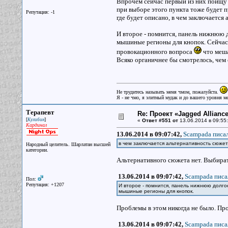
Впрочем сейчас первый из них поищу в
при выборе этого пункта тоже будет п
Репутация: -1
где будет описано, в чем заключается 
И второе - помнится, панель нижнюю д
мышиные регионы для кнопок. Сейчас э
провокационного вопроса
что меша
Всяко органичнее бы смотрелось, чем 
Не трудитесь называть меня чмом, пожалуйста.
Я - не чмо, я элитный мудак и до вашего уровня ме
Терапевт
Re: Проект «Jagged Alliance
[
]
Кулибин
«
Ответ #551 от
13.06.2014 в 09:55:
Кардинал
13.06.2014 в 09:07:42,
Scampada писал
в чем заключается альтернативность сюжета
Народный целитель. Шарлатан высшей
категории.
Альтернативного сюжета нет. Выбират
13.06.2014 в 09:07:42,
Scampada писа
Пол:
Репутация: +1207
И второе - помнится, панель нижнюю долго
мышиные регионы для кнопок.
Проблемы в этом никогда не было. Пр
13.06.2014 в 09:07:42,
Scampada писа