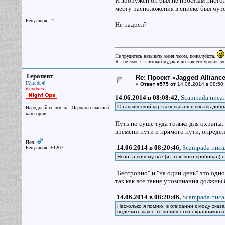
И вооружен он был не простым пистоле
месту расположения в списке был чуто
Репутация: -1
Не надоел?
Не трудитесь называть меня чмом, пожалуйста.
Я - не чмо, я элитный мудак и до вашего уровня ме
Терапевт
Re: Проект «Jagged Alliance
[
]
Кулибин
«
Ответ #575 от
14.06.2014 в 08:50:
Кардинал
14.06.2014 в 08:08:42,
Scampada писал
С тактической карты попытался вплавь добра
Народный целитель. Шарлатан высшей
категории.
Путь по суше туда только для охраны.
времени пути и прямого пути, определ
Пол:
14.06.2014 в 08:20:46,
Scampada писа
Репутация: +1207
Ясно, а почему все (из тех, кого пробовал)
"Бессрочно" и "на один день" это одно
так как все такие упоминания должны
14.06.2014 в 08:20:46,
Scampada писа
Насколько я помню, в описании к моду сказ
выделить какое-то количество охранников в