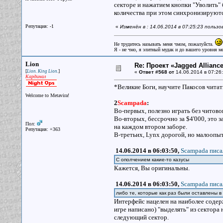
секторе и нажатием кнопки "Уволить" 
количества при этом синхронизируютс
Репутация: -1
«
Изменён в : 14.06.2014 в 07:25:23 поль
Не трудитесь называть меня чмом, пожалуйста.
Я - не чмо, я элитный мудак и до вашего уровня ме
Lion
Re: Проект «Jagged Alliance
[
]
Lion. King Lion.
«
Ответ #568 от
14.06.2014 в 07:26:
Кардинал
*Великие Боги, научите Пакосов читать
Welcome to Metavira!
2
Scampada
:
Во-первых, полезно играть без читово
Во-вторых, бессрочно за $4'000, это 
Пол:
на каждом втором заборе.
Репутация: +363
В-третьих, Lynx дорогой, но малоопыт
14.06.2014 в 06:03:50,
Scampada писа
С ополчением какие-то казусы
Кажется, Вы оригинальны.
14.06.2014 в 06:03:50,
Scampada писа
либо те, которые как раз были оставлены в
Интерфейс нацелен на наиболее содер
игре написано) "выделять" из сектора
следующий сектор.