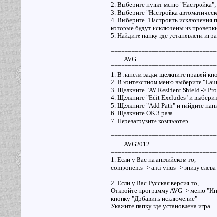
2. Выберите пункт меню "Настройка";
3. Выберите "Настройка автоматическ
4. Выберите "Настроить исключения пр
которые будут исключены из проверки
5. Найдите папку где установлена игра
===============================
AVG
===============================
1. В панели задач щелкните правой кн
2. В контекстном меню выберите "Laun
3. Щелкните "AV Resident Shield -> Pro
4. Щелкните "Edit Excludes" и выберите
5. Щелкните "Add Path" и найдите папк
6. Щелкните OK 3 раза.
7. Перезагрузите компьютер.
===============================
AVG2012
===============================
1. Если у Вас на английском то,
components -> anti virus -> внизу слева
2. Если у Вас Русская версия то,
Откройте программу AVG -> меню "Ин
кнопку "Добавить исключение"
Укажите папку где установлена игра