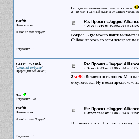
Не трудитесь называть меня чмом, пожалуйста.
Я - не чмо, я элитный мудак и до вашего уровня ме
rar90
Re: Проект «Jagged Alliance
Полный псих
«
Ответ #580 от
20.06.2014 в 23:59:
Я люблю этот Форум!
Вопрос. А где можно найти миномет? а 
Сейчас шарюсь по всем невскрытым ящика
Репутация: +3
stariy_voyack
Re: Проект «Jagged Alliance
[
]
оловянный солдатик
«
Ответ #581 от
21.06.2014 в 00:05:
Прирожденный Джаец
2
rar90
:
Вставлю пять копеек. Миномет 
отсутствовал. Ну и если предположить
Пол:
Репутация: +28
rar90
Re: Проект «Jagged Alliance
Полный псих
«
Ответ #582 от
21.06.2014 в 01:58:
Я люблю этот Форум!
Эээ может и нет... Но... мина к нему е
Репутация: +3