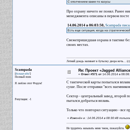
С ополчением какие-то казусы
Про охрану ничего не понял. Ранее ни
менеджмента описаны в первом посте 
14.06.2014 в 06:03:50,
Scampada писа
Есть еще ситуация, когда на стратегической
Свежепришедшая охрана в тактике без 
своих местах.
Летний дождь наливает в бутылку двора ночь... (с
Scampada
Re: Проект «Jagged Alliance
[
]
больше ада!
«
Ответ #571 от
14.06.2014 в 08:08:
Полный псих
С тактической карты попытался вплавь
Я люблю этот Форум!
суше. После отправки "всех наемников 
Сектор - центральный завод, второй п
Репутация: -1
пытался добраться вплавь.
Только что повторил ситуацию - все п
«
Изменён в : 14.06.2014 в 08:30:48 поль
Не трудитесь называть меня чмом, пожалуйста.