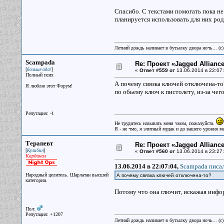
Спасибо. С текстами помогать пока не
планируется использовать для них ро
Летний дождь наливает в бутылку двора ночь... (с
Scampada
Re: Проект «Jagged Alliance
[
]
больше ада!
«
Ответ #559 от
13.06.2014 в 22:07:
Полный псих
А почему связка ключей отключена-то?
Я люблю этот Форум!
по обьему ключ к пистолету, из-за чег
Репутация: -1
Не трудитесь называть меня чмом, пожалуйста.
Я - не чмо, я элитный мудак и до вашего уровня ме
Терапевт
Re: Проект «Jagged Alliance
[
]
Кулибин
«
Ответ #560 от
13.06.2014 в 23:27:
Кардинал
13.06.2014 в 22:07:04,
Scampada писал
Народный целитель. Шарлатан высшей
А почему связка ключей отключена-то?
категории.
Потому что она глючит, искажая инфор
Пол:
Репутация: +1207
Летний дождь наливает в бутылку двора ночь... (с