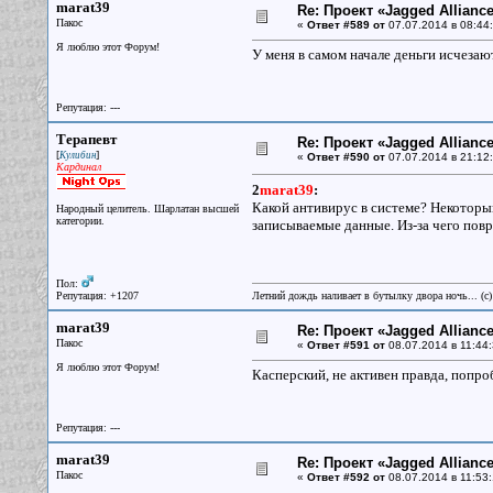
marat39
Re: Проект «Jagged Alliance
Пакос
«
Ответ #589 от
07.07.2014 в 08:44:
Я люблю этот Форум!
У меня в самом начале деньги исчезают
Репутация: ---
Терапевт
Re: Проект «Jagged Alliance
[
]
Кулибин
«
Ответ #590 от
07.07.2014 в 21:12:
Кардинал
2
marat39
:
Какой антивирус в системе? Некоторы
Народный целитель. Шарлатан высшей
категории.
записываемые данные. Из-за чего повр
Пол:
Репутация: +1207
Летний дождь наливает в бутылку двора ночь... (с
marat39
Re: Проект «Jagged Alliance
Пакос
«
Ответ #591 от
08.07.2014 в 11:44:
Я люблю этот Форум!
Касперский, не активен правда, попр
Репутация: ---
marat39
Re: Проект «Jagged Alliance
Пакос
«
Ответ #592 от
08.07.2014 в 11:53: