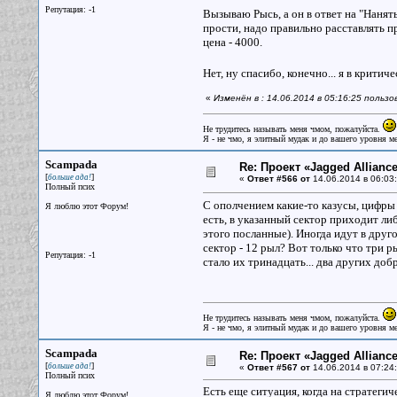
Репутация: -1
Вызываю Рысь, а он в ответ на "Нанять
прости, надо правильно расставлять пр
цена - 4000.
Нет, ну спасибо, конечно... я в крити
«
Изменён в : 14.06.2014 в 05:16:25 поль
Не трудитесь называть меня чмом, пожалуйста.
Я - не чмо, я элитный мудак и до вашего уровня ме
Scampada
Re: Проект «Jagged Alliance
[
]
больше ада!
«
Ответ #566 от
14.06.2014 в 06:03:
Полный псих
С ополчением какие-то казусы, цифры 
Я люблю этот Форум!
есть, в указанный сектор приходит либ
этого посланные). Иногда идут в друг
сектор - 12 рыл? Вот только что три 
Репутация: -1
стало их тринадцать... два других до
Не трудитесь называть меня чмом, пожалуйста.
Я - не чмо, я элитный мудак и до вашего уровня ме
Scampada
Re: Проект «Jagged Alliance
[
]
больше ада!
«
Ответ #567 от
14.06.2014 в 07:24:
Полный псих
Есть еще ситуация, когда на стратегиче
Я люблю этот Форум!