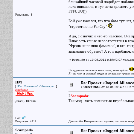
ближайший часовой подойдет поближе
ноль внимания, и тут из-за дальнего у
FFFUUU)))
Репутация: -1
Бой уже начался, так что бага тут нет
"стратегию по Far Cry"
И да, с озвучкой что-то неясное. Она в
Плюс есть явные несоответствия в тек
"Фрэнк не помню фамилии", и кто-то т
запаковать обратно? А то я вдобавок 
«
Изменён в : 13.06.2014 в 19:42:07 поль
Не трудитесь называть меня чмом, пожалуйста.
Я - не чмо, я элитный мудак и до вашего уровня ме
ПМ
Re: Проект «Jagged Alliance
[
]
JA'ец. Настоящий. Одна штука :
«
Ответ #556 от
13.06.2014 в 19:57:
Кардинал
2
Scampada
:
Так мод - хоть полностью играбельная,
Джаец - НОчник
Пол:
Репутация: +712
Детство без Интернета - это лучшее, что могла под
Scampada
Re: Проект «Jagged Alliance