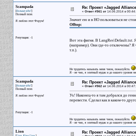
Scampada
Re: Проект «Jagged Alliance
[
]
больше ада!
«
Ответ #561 от
14.06.2014 в 00:44:
Полный псих
Значит ею и в НО пользоваться не стои
Я люблю этот Форум!
Offtop:
Репутация: -1
Вот эта фигня. В LangRes\Default.txt
(например). Они где-то отключены? Я ч
т.п.).
Не трудитесь называть меня чмом, пожалуйста.
Я - не чмо, я элитный мудак и до вашего уровня ме
Scampada
Re: Проект «Jagged Alliance
[
]
больше ада!
«
Ответ #562 от
14.06.2014 в 00:47:
Полный псих
Ух! Наконец-то я там добрался до ген
Я люблю этот Форум!
перевести. Сделал как в каком-то друг
Репутация: -1
Не трудитесь называть меня чмом, пожалуйста.
Я - не чмо, я элитный мудак и до вашего уровня ме
Lion
Re: Проект «Jagged Alliance
[
]
Lion. King Lion.