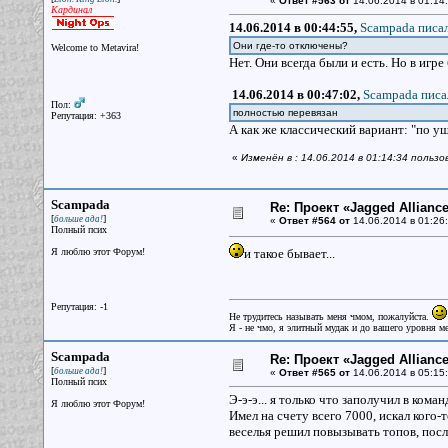
«
Ответ #563 от
14.06.2014 в 01:14:
Кардинал
14.06.2014 в 00:44:55,
Scampada писал
Они где-то отключены?
Welcome to Metavira!
Нет. Они всегда были и есть. Но в игр
14.06.2014 в 00:47:02,
Scampada писа
Пол:
полностью перевязан
Репутация: +363
А как же классический вариант: "по у
«
Изменён в : 14.06.2014 в 01:14:34 пользо
Scampada
Re: Проект «Jagged Alliance
[
]
больше ада!
«
Ответ #564 от
14.06.2014 в 01:26:
Полный псих
Я люблю этот Форум!
и такое бывает...
Репутация: -1
Не трудитесь называть меня чмом, пожалуйста.
Я - не чмо, я элитный мудак и до вашего уровня ме
Scampada
Re: Проект «Jagged Alliance
[
]
больше ада!
«
Ответ #565 от
14.06.2014 в 05:15:
Полный псих
Э-э-э... я только что заполучил в кома
Я люблю этот Форум!
Имел на счету всего 7000, искал кого-
веселья решил повызывать топов, посл