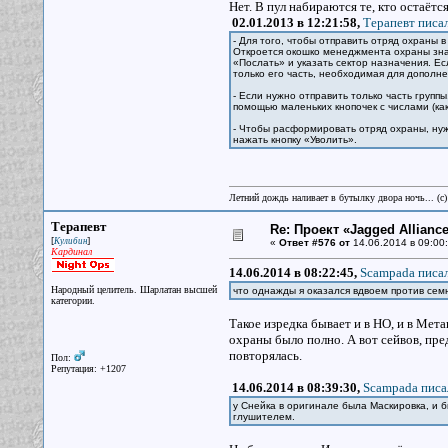
Нет. В пул набираются те, кто остаётс
02.01.2013 в 12:21:58,
Терапевт писал
- Для того, чтобы отправить отряд охраны 
Откроется окошко менеджмента охраны знак
«Послать» и указать сектор назначения. Ес
только его часть, необходимая для допол
- Если нужно отправить только часть групп
помощью маленьких кнопочек с числами (ка
- Чтобы расформировать отряд охраны, ну
нажать кнопку «Уволить».
Летний дождь наливает в бутылку двора ночь... (с
Терапевт
Re: Проект «Jagged Alliance
[
]
Кулибин
«
Ответ #576 от
14.06.2014 в 09:00:
Кардинал
14.06.2014 в 08:22:45,
Scampada писал
Народный целитель. Шарлатан высшей
что однажды я оказался вдвоем против семн
категории.
Такое изредка бывает и в НО, и в Мета
охраны было полно. А вот сейвов, пре
повторялась.
Пол:
Репутация: +1207
14.06.2014 в 08:39:30,
Scampada писа
у Снейка в оригинале была Маскировка, и 
глушителем.