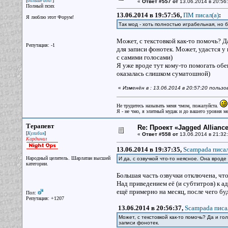
[
]
больше ада!
«
Ответ #557 от
13.06.2014 в 20:56:
Полный псих
13.06.2014 в 19:57:56,
ПМ писал(a)
:
Я люблю этот Форум!
Так мод - хоть полностью играбельная, но 
Может, с текстовкой как-то помочь? Д
Репутация: -1
для записи фонотек. Может, удастся у 
с самими голосами)
Я уже вроде тут кому-то помогать обещ
оказалась слишком суматошной)
«
Изменён в : 13.06.2014 в 20:57:20 поль
Не трудитесь называть меня чмом, пожалуйста.
Я - не чмо, я элитный мудак и до вашего уровня ме
Терапевт
Re: Проект «Jagged Alliance
[
]
Кулибин
«
Ответ #558 от
13.06.2014 в 21:32:
Кардинал
13.06.2014 в 19:37:35,
Scampada писал
Народный целитель. Шарлатан высшей
И да, с озвучкой что-то неясное. Она вроде 
категории.
Большая часть озвучки отключена, чтоб
Над приведением её (и субтитров) к 
ещё примерно на месяц, после чего буд
Пол:
Репутация: +1207
13.06.2014 в 20:56:37,
Scampada писа
Может, с текстовкой как-то помочь? Да и г
записи фонотек.