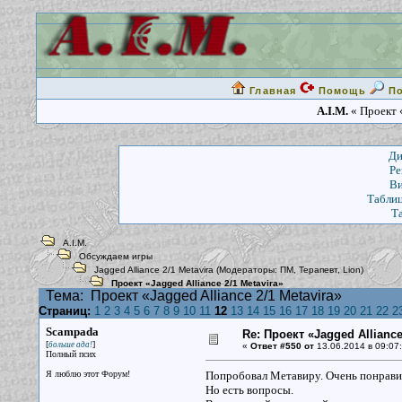
Главная
Помощь
П
A.I.M.
« Проект «
Ди
Ре
Ви
Таблиц
Т
A.I.M.
Обсуждаем игры
Jagged Alliance 2/1 Metavira
(Модераторы:
ПМ
,
Терапевт
,
Lion
)
Проект «Jagged Alliance 2/1 Metavira»
Тема:
Проект «Jagged Alliance 2/1 Metavira»
Страниц:
1
2
3
4
5
6
7
8
9
10
11
12
13
14
15
16
17
18
19
20
21
22
2
Scampada
Re: Проект «Jagged Alliance
[
]
больше ада!
«
Ответ #550 от
13.06.2014 в 09:07:
Полный псих
Я люблю этот Форум!
Попробовал Метавиру. Очень понравило
Но есть вопросы.