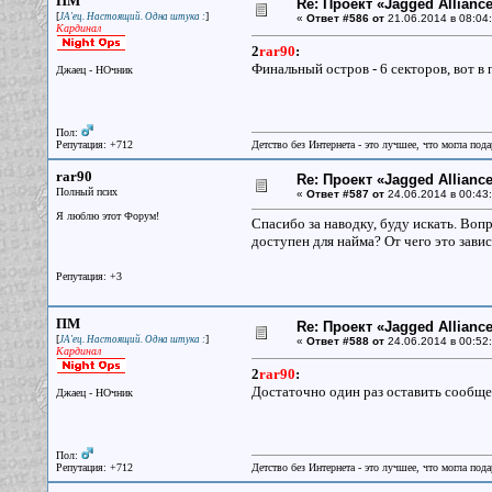
ПМ
Re: Проект «Jagged Alliance
[
]
JA'ец. Настоящий. Одна штука :
«
Ответ #586 от
21.06.2014 в 08:04:
Кардинал
2
rar90
:
Финальный остров - 6 секторов, вот в
Джаец - НОчник
Пол:
Репутация: +712
Детство без Интернета - это лучшее, что могла под
rar90
Re: Проект «Jagged Alliance
Полный псих
«
Ответ #587 от
24.06.2014 в 00:43:
Я люблю этот Форум!
Спасибо за наводку, буду искать. Вопр
доступен для найма? От чего это завис
Репутация: +3
ПМ
Re: Проект «Jagged Alliance
[
]
JA'ец. Настоящий. Одна штука :
«
Ответ #588 от
24.06.2014 в 00:52:
Кардинал
2
rar90
:
Достаточно один раз оставить сообщен
Джаец - НОчник
Пол:
Репутация: +712
Детство без Интернета - это лучшее, что могла под