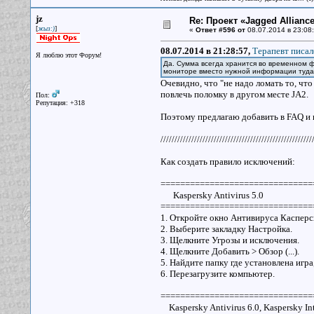
jz
Re: Проект «Jagged Alliance
[
]
жыз:)
«
Ответ #596 от
08.07.2014 в 23:08:
08.07.2014 в 21:28:57,
Терапевт писал
Я люблю этот Форум!
Да. Сумма всегда хранится во временном
мониторе вместо нужной информации туда п
Очевидно, что "не надо ломать то, что
повлечь поломку в другом месте JA2.
Пол:
Репутация: +318
Поэтому предлагаю добавить в FAQ и 
//////////////////////////////////////////////////////
Как создать правило исключений:
===============================
Kaspersky Antivirus 5.0
===============================
1. Откройте окно Антивируса Касперс
2. Выберите закладку Настройка.
3. Щелкните Угрозы и исключения.
4. Щелкните Добавить > Обзор (...).
5. Найдите папку где установлена игр
6. Перезагрузите компьютер.
===============================
Kaspersky Antivirus 6.0, Kaspersky Int