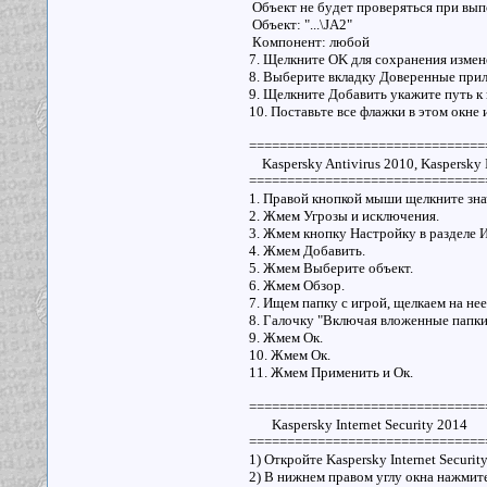
Oбъeкт нe бyдeт пpoвepятьcя пpи вы
Oбъeкт: "...\JA2"
Кoмпoнeнт: любoй
7. Щелкните OK для сохранения измен
8. Выберите вкладку Доверенные при
9. Щелкните Добавить укажите путь к
10. Поставьте все флажки в этом окне
===============================
Kaspersky Antivirus 2010, Kaspersky In
===============================
1. Правой кнопкой мыши щелкните зна
2. Жмем Угрозы и исключения.
3. Жмем кнопку Настройку в разделе 
4. Жмем Добавить.
5. Жмем Выберите объект.
6. Жмем Обзор.
7. Ищем папку с игрой, щелкаем на нее
8. Галочку "Включая вложенные папки
9. Жмем Ок.
10. Жмем Ок.
11. Жмем Применить и Ок.
===============================
Kaspersky Internet Security 2014
===============================
1) Откройте Kaspersky Internet Securit
2) В нижнем правом углу окна нажмите