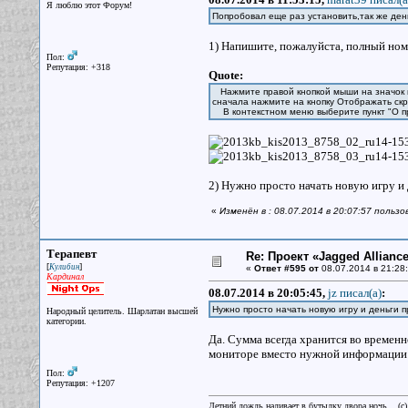
Я люблю этот Форум!
Попробовал еще раз установить,так же ден
1) Напишите, пожалуйста, полный ном
Пол:
Репутация: +318
Quote:
Нажмите правой кнопкой мыши на значок пр
сначала нажмите на кнопку Отображать скр
В контекстном меню выберите пункт "О п
2) Нужно просто начать новую игру и
«
Изменён в : 08.07.2014 в 20:07:57 пользо
Терапевт
Re: Проект «Jagged Alliance
[
]
Кулибин
«
Ответ #595 от
08.07.2014 в 21:28:
Кардинал
08.07.2014 в 20:05:45,
jz писал(a)
:
Нужно просто начать новую игру и деньги 
Народный целитель. Шарлатан высшей
категории.
Да. Сумма всегда хранится во време
мониторе вместо нужной информации т
Пол:
Репутация: +1207
Летний дождь наливает в бутылку двора ночь... (с