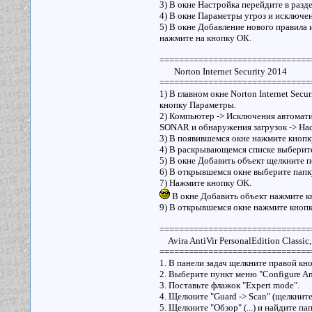
3) В окне Настройка перейдите в разд
4) В окне Параметры угроз и исключе
5) В окне Добавление нового правила 
нажмите на кнопку ОК.
===============================
Norton Internet Security 2014
===============================
1) В главном окне Norton Internet Secu
кнопку Параметры.
2) Компьютер -> Исключения автомат
SONAR и обнаружения загрузок -> На
3) В появившемся окне нажмите кнопк
4) В раскрывающемся списке выберит
5) В окне Добавить объект щелкните п
6) В открывшемся окне выберите папк
7) Нажмите кнопку OK.
В окне Добавить объект нажмите к
9) В открывшемся окне нажмите кнопку
===============================
Avira AntiVir PersonalEdition Classic,
===============================
1. В панели задач щелкните правой кн
2. Выберите пункт меню "Configure Ant
3. Поставьте флажок "Expert mode".
4. Щелкните "Guard -> Scan" (щелкните
5. Щелкните "Обзор" (...) и найдите па