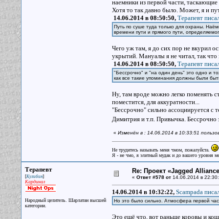
наемники из первой части, таскающие 
Хотя то так давно было. Может, я и пу
14.06.2014 в 08:50:50,
Терапевт писал
Путь по суше туда только для охраны. Наёмн
времени пути и прямого пути, определяемог
Чего уж там, я до сих пор не вкурил
укрытий. Мануалы я не читал, так что
14.06.2014 в 08:50:50,
Терапевт писал
"Бессрочно" и "на один день" это одно и т
как все такие упоминания должны были бы
Ну, там вроде можно легко поменять ст
поместится, для аккуратности...
"Бессрочно" сильно ассоциируется с т
Димитрия и т.п. Привычка. Бессрочно 
«
Изменён в : 14.06.2014 в 10:33:51 поль
Не трудитесь называть меня чмом, пожалуйста.
Я - не чмо, я элитный мудак и до вашего уровня ме
Терапевт
Re: Проект «Jagged Alliance
[
]
Кулибин
«
Ответ #578 от
14.06.2014 в 22:30:
Кардинал
14.06.2014 в 10:32:22,
Scampada писал
Народный целитель. Шарлатан высшей
Но это было сильно. Атмосфера первой час
категории.
Это ещё что, вот раньше коровы и кошк