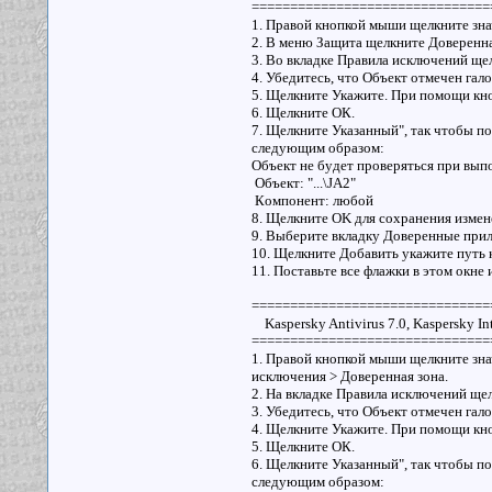
===============================
1. Правой кнопкой мыши щелкните зна
2. В меню Защита щелкните Доверенна
3. Во вкладке Правила исключений ще
4. Убедитесь, что Объект отмечен гало
5. Щелкните Укажите. При помощи кно
6. Щелкните ОК.
7. Щелкните Указанный", так чтобы п
следующим образом:
Oбъeкт нe бyдeт пpoвepятьcя пpи вы
Oбъeкт: "...\JA2"
Кoмпoнeнт: любoй
8. Щелкните OK для сохранения измен
9. Выберите вкладку Доверенные при
10. Щелкните Добавить укажите путь 
11. Поставьте все флажки в этом окне
===============================
Kaspersky Antivirus 7.0, Kaspersky Int
===============================
1. Правой кнопкой мыши щелкните зна
исключения > Доверенная зона.
2. На вкладке Правила исключений ще
3. Убедитесь, что Объект отмечен гало
4. Щелкните Укажите. При помощи кно
5. Щелкните ОК.
6. Щелкните Указанный", так чтобы п
следующим образом: