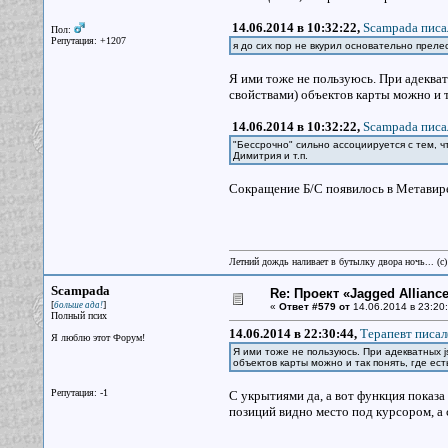
14.06.2014 в 10:32:22,
Scampada писа
Пол:
Репутация: +1207
я до сих пор не вкурил основательно прел
Я ими тоже не пользуюсь. При адеква
свойствами) объектов карты можно и так
14.06.2014 в 10:32:22,
Scampada писа
"Бессрочно" сильно ассоциируется с тем, ч
Димитрия и т.п.
Сокращение Б/С появилось в Метавире
Летний дождь наливает в бутылку двора ночь... (с
Scampada
Re: Проект «Jagged Alliance
[
]
больше ада!
«
Ответ #579 от
14.06.2014 в 23:20:
Полный псих
14.06.2014 в 22:30:44,
Терапевт писал
Я люблю этот Форум!
Я ими тоже не пользуюсь. При адекватных 
объектов карты можно и так понять, где ест
Репутация: -1
С укрытиями да, а вот функция показа 
позиций видно место под курсором, а с