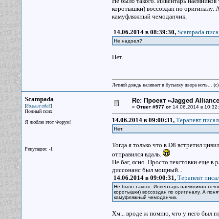
Не было такого. Инвентарь наёмников 
коротышки) воссоздан по оригиналу. 
камуфляжный чемоданчик.
14.06.2014 в 08:39:30,
Scampada писа
Не надоел?
Нет.
Летний дождь наливает в бутылку двора ночь... (с
Scampada
Re: Проект «Jagged Alliance
[
]
больше ада!
«
Ответ #577 от
14.06.2014 в 10:32:
Полный псих
14.06.2014 в 09:00:31,
Терапевт писал
Я люблю этот Форум!
Нет.
Тогда я только что в D8 встретил цив
Репутация: -1
отправился вдаль.
Не баг, ясно. Просто текстовки еще в 
диссонанс был мощный...
14.06.2014 в 09:00:31,
Терапевт писал
Не было такого. Инвентарь наёмников точн
коротышки) воссоздан по оригиналу. А пон
камуфляжный чемоданчик.
Хм... вроде ж помню, что у него был г