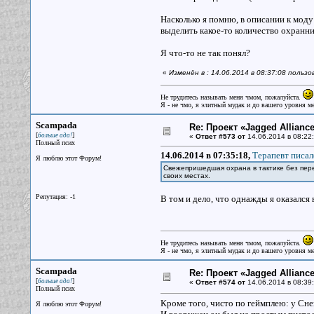
Насколько я помню, в описании к моду
выделить какое-то количество охранни
Я что-то не так понял?
«
Изменён в : 14.06.2014 в 08:37:08 поль
Не трудитесь называть меня чмом, пожалуйста.
Я - не чмо, я элитный мудак и до вашего уровня ме
Scampada
Re: Проект «Jagged Alliance
[
]
больше ада!
«
Ответ #573 от
14.06.2014 в 08:22:
Полный псих
14.06.2014 в 07:35:18,
Терапевт писал
Я люблю этот Форум!
Свежепришедшая охрана в тактике без пере
своих местах.
Репутация: -1
В том и дело, что однажды я оказался 
Не трудитесь называть меня чмом, пожалуйста.
Я - не чмо, я элитный мудак и до вашего уровня ме
Scampada
Re: Проект «Jagged Alliance
[
]
больше ада!
«
Ответ #574 от
14.06.2014 в 08:39:
Полный псих
Кроме того, чисто по геймплею: у Сн
Я люблю этот Форум!