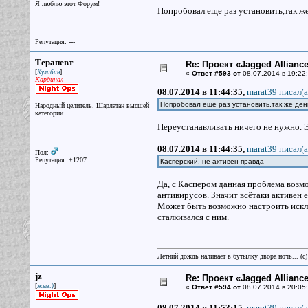
Я люблю этот Форум!
Попробовал еще раз установить,так же
Репутация: ---
Терапевт
Re: Проект «Jagged Alliance
[
]
Кулибин
«
Ответ #593 от
08.07.2014 в 19:22:
Кардинал
08.07.2014 в 11:44:35,
marat39 писал(a
Попробовал еще раз установить,так же ден
Народный целитель. Шарлатан высшей
категории.
Переустанавливать ничего не нужно. Э
08.07.2014 в 11:44:35,
marat39 писал(a
Пол:
Репутация: +1207
Касперский, не активен правда
Да, с Каспером данная проблема возмо
антивирусов. Значит всётаки активен 
Может быть возможно настроить исключ
сталкивался с ним.
Летний дождь наливает в бутылку двора ночь... (с
jz
Re: Проект «Jagged Alliance
[
]
жыз:)
«
Ответ #594 от
08.07.2014 в 20:05:
08.07.2014 в 11:53:15,
marat39 писал(a