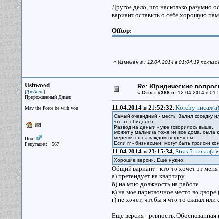
Другое дело, что насколько разумно о
вариант оставить о себе хорошую пам
Offtop:
«
Изменён в : 12.04.2014 в 01:04:19 пользо
Ushwood
Re: Юридические вопрос
[
]
ДжАдай
«
Ответ #388 от
12.04.2014 в 01:
Прирожденный Джаец
11.04.2014 в 21:52:32,
Korchy писал(a)
May the Force be with you
Самый очевидный - месть. Залил соседку и
что-то обиделся.
Развод на деньги - уже говорилось выше.
Может у мальчика тоже не все дома, была к
мерещится на каждом встречном.
Пол:
Если гг - бизнесмен, могут быть происки ко
Репутация: +567
11.04.2014 в 23:15:34,
Strax5 писал(a)
:
Хорошие версии. Еще нужно.
Общий вариант - кто-то хочет от меня 
а) претендует на квартиру
б) на мою должность на работе
в) на мое парковочное место во дворе
г) не хочет, чтобы я что-то сказал или
Еще версия - ревность. Обоснованная и