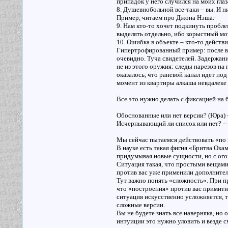
припадок у него случился на моих глаз
8. Душевнобольной все-таки – вы. И н
Пример, читаем про Джона Нэша.
9. Нам кто-то хочет подкинуть пробле
выделять отдельно, ибо корыстный м
10. Ошибка в объекте – кто-то действи
Гипертрофированный пример: после во
очевидно. Туча свидетелей. Задержани
не из этого оружия: следы нарезов на 
оказалось, что раневой канал идет под
момент из квартиры алкаша невдалеке 
Все это нужно делать с фиксацией на 
Обоснованные или нет версии? (Юра) 
Исчерпывающий ли список или нет? – Н
Мы сейчас пытаемся действовать «по 
В науке есть такая фигня «Бритва Ока
придумывая новые сущности, но с ого
Ситуация такая, что простыми вещами 
против вас уже применили дополнител
Тут важно понять «сложность». При пр
что «построения» против вас примитив
ситуация искусственно усложняется, т
сложные версии.
Вы не будете знать все наверняка, но
интуиции это нужно уловить и везде с