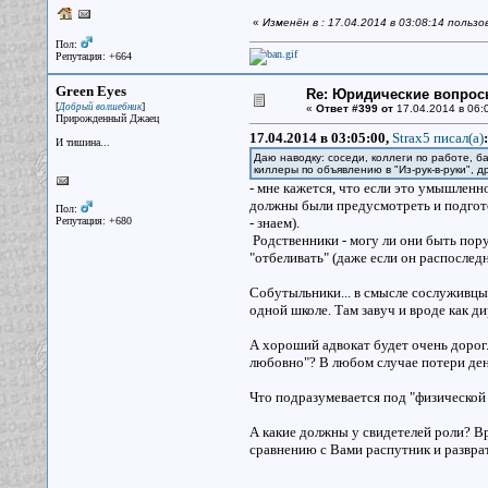
«
Изменён в : 17.04.2014 в 03:08:14 польз
Пол:
Репутация: +664
Green Eyes
Re: Юридические вопрос
[
]
Добрый волшебник
«
Ответ #399 от
17.04.2014 в 06:
Прирожденный Джаец
17.04.2014 в 03:05:00,
Strax5 писал(a)
:
И тишина...
Даю наводку: соседи, коллеги по работе, б
киллеры по объявлению в "Из-рук-в-руки", д
- мне кажется, что если это умышленн
должны были предусмотреть и подгото
Пол:
Репутация: +680
- знаем).
Родственники - могу ли они быть пор
"отбеливать" (даже если он распослед
Собутыльники... в смысле сослуживцы 
одной школе. Там завуч и вроде как ди
А хороший адвокат будет очень дорог.
любовно"? В любом случае потери ден
Что подразумевается под "физическ
А какие должны у свидетелей роли? В
сравнению с Вами распутник и развра