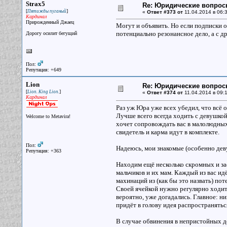
Strax5
Re: Юридические вопрос
[
]
Пятижды пуганый
«
Ответ #373 от
11.04.2014 в 06:3
Кардинал
Прирожденный Джаец
Могут и объявить. Но если подписки о
потенциально резонансное дело, а с д
Дорогу осилит бегущий
Пол:
Репутация: +649
Lion
Re: Юридические вопрос
[
]
Lion. King Lion.
«
Ответ #374 от
11.04.2014 в 09:1
Кардинал
Раз уж Юра уже всех убедил, что всё 
Лучше всего всегда ходить с девушкой,
Welcome to Metavira!
хочет сопровождать вас в малолюдных
свидетель и карма идут в комплекте.
Пол:
Надеюсь, мои знакомые (особенно деву
Репутация: +363
Находим ещё несколько скромных и зас
мальчиков и их мам. Каждый из вас ид
махинаций из (как бы это назвать) пот
Своей ячейкой нужно регулярно ходить
вероятно, уже догадались. Главное: ник
придёт в голову идея распространятьс
В случае обвинения в непристойных д