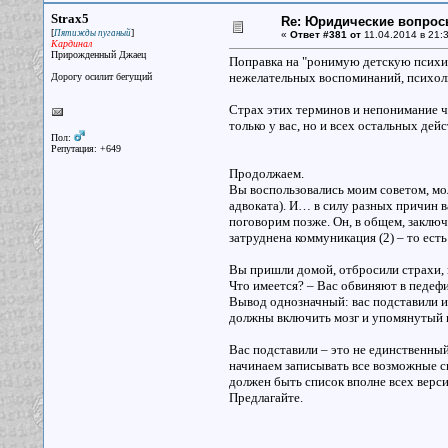
Strax5
Re: Юридические вопрос
[
]
Пятижды пуганый
«
Ответ #381 от
11.04.2014 в 21:3
Кардинал
Прирожденный Джаец
Поправка на "ронимую детскую психику
нежелательных воспоминаний, психол
Дорогу осилит бегущий
Страх этих терминов и непонимание чт
только у вас, но и всех остальных де
Пол:
Репутация: +649
Продолжаем.
Вы воспользовались моим советом, мол
адвоката). И… в силу разных причин в
поговорим позже. Он, в общем, заключ
затруднена коммуникация (2) – то есть
Вы пришли домой, отбросили страхи, 
Что имеется? – Вас обвиняют в педефили
Вывод однозначный: вас подставили и
должны включить мозг и упомянутый 
Вас подставили – это не единственны
начинаем записывать все возможные сц
должен быть список вполне всех верси
Предлагайте.