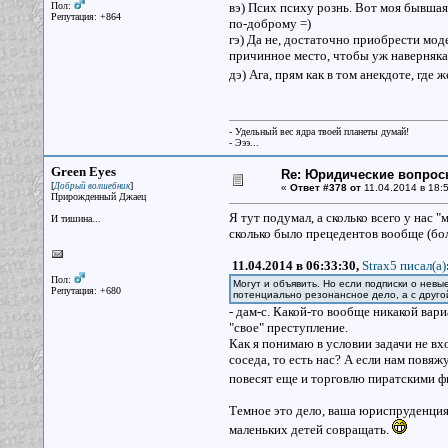
Пол:
вэ) Псих психу рознь. Вот моя бывшая
Репутация: +864
по-доброму =)
гэ) Да не, достаточно приобрести мод
причинное место, чтобы уж наверняка
дэ) Ага, прям как в том анекдоте, где
- Удельный вес ядра твоей планеты думай!
- Эээ...
Green Eyes
Re: Юридические вопрос
[
]
Добрый волшебник
«
Ответ #378 от
11.04.2014 в 18:5
Прирожденный Джаец
Я тут подумал, а сколько всего у нас "
И тишина...
сколько было прецедентов вообще (бол
11.04.2014 в 06:33:30,
Strax5 писал(a)
Пол:
Могут и объявить. Но если подписки о невы
Репутация: +680
потенциально резонансное дело, а с друго
- дам-с. Какой-то вообще никакой вар
"свое" преступление.
Как я понимаю в условии задачи не вх
соседа, то есть нас? А если нам повя
повесят еще и торговлю пиратскими ф
Темное это дело, ваша юриспруденция
маленьких детей совращать.