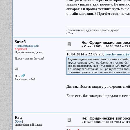
мишке - нафига, как, почему. Не помню
аппараты и прочая техника чуть ли не
онлайн-магазины? Причём стоят не так
- Удельный вес ядра твоей планеты думай!
- Эээ...
Strax5
Re: Юридические вопрос
[
]
Пятижды пуганый
«
Ответ #367 от
10.04.2014 в 23:
Кардинал
Прирожденный Джаец
10.04.2014 в 22:09:23,
Korchy писал(a
Дорогу осилит бегущий
Видимо единственное, что остается - соби
трусы, сушащимися на балконе и стало быть
хором расскажут, какой ты скромный, милый
т.п. Свидетельство жены - раздевается тол
Все-таки доказательства вины косвенные, 
Пол:
Репутация: +649
Да, так. Искать защиту у покровителей
Если есть благовидный предлог и нет п
Raty
Re: Юридические вопрос
[
]
Крыс
«
Ответ #368 от
10.04.2014 в 23:
Прирожденный Джаец