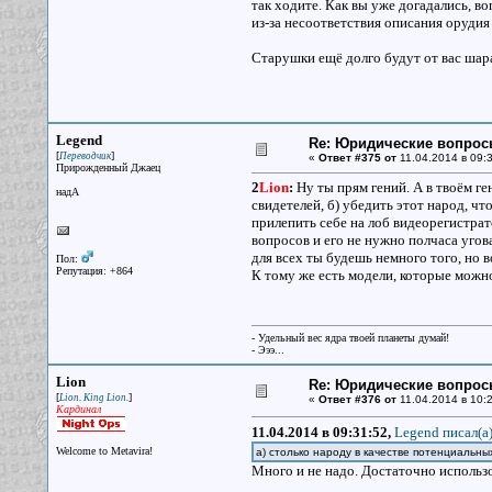
так ходите. Как вы уже догадались, в
из-за несоответствия описания орудия
Старушки ещё долго будут от вас шара
Legend
Re: Юридические вопрос
[
]
Переводчик
«
Ответ #375 от
11.04.2014 в 09:3
Прирожденный Джаец
2
Lion
:
Ну ты прям гений. А в твоём ге
надА
свидетелей, б) убедить этот народ, чт
прилепить себе на лоб видеорегистрат
вопросов и его не нужно полчаса угов
для всех ты будешь немного того, но
Пол:
Репутация: +864
К тому же есть модели, которые можно
- Удельный вес ядра твоей планеты думай!
- Эээ...
Lion
Re: Юридические вопрос
[
]
Lion. King Lion.
«
Ответ #376 от
11.04.2014 в 10:2
Кардинал
11.04.2014 в 09:31:52,
Legend писал(a
Welcome to Metavira!
а) столько народу в качестве потенциальны
Много и не надо. Достаточно использов