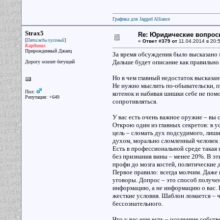
Графика для Jagged Alliance
Strax5
Re: Юридические вопрос
[
]
Пятижды пуганый
«
Ответ #379 от
11.04.2014 в 20:5
Кардинал
Прирожденный Джаец
За время обсуждения было высказано
Дальше будет описание как правильно
Дорогу осилит бегущий
Но в чем главный недостаток высказа
Не нужно мыслить по-обывательски, пр
Пол:
котенок и набивая шишки себе не помо
Репутация: +649
сопротивляться.
У вас есть очень важное оружие – вы 
Открою один из главных секретов: в 
цель – сломать дух подсудимого, лиш
духом, морально сломленный человек 
Есть в профессиональной среде такая 
без признания вины – менее 20%. В эт
профи до мозга костей, политические д
Первое правило: всегда молчим. Даже 
уговоры. Допрос – это способ получе
информацию, а не информацию о вас. К
жесткие условия. Шаблон ломается – 
бессознательного.
Что у вас еще есть – осознание собстве