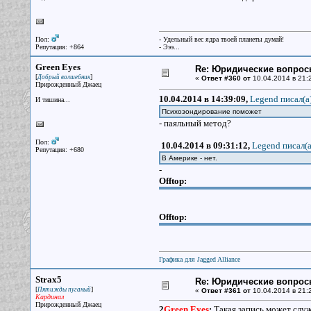
Пол:
- Удельный вес ядра твоей планеты думай!
Репутация: +864
- Эээ...
Green Eyes
Re: Юридические вопрос
[
]
Добрый волшебник
«
Ответ #360 от
10.04.2014 в 21:
Прирожденный Джаец
10.04.2014 в 14:39:09,
Legend писал(a
И тишина...
Психозондирование поможет
- паяльный метод?
Пол:
10.04.2014 в 09:31:12,
Legend писал(a
Репутация: +680
В Америке - нет.
-
Offtop:
Offtop:
Графика для Jagged Alliance
Strax5
Re: Юридические вопрос
[
]
Пятижды пуганый
«
Ответ #361 от
10.04.2014 в 21:
Кардинал
Прирожденный Джаец
2
Green Eyes
:
Такая запись может служ