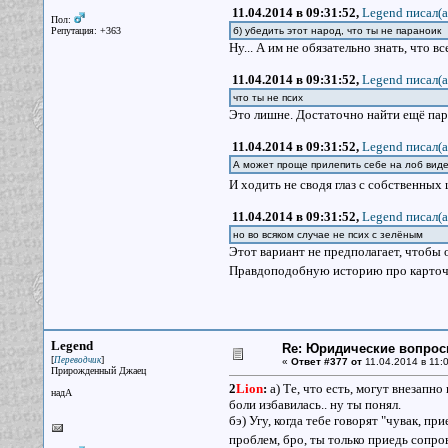
11.04.2014 в 09:31:52,
Legend писал(a
Пол:
Репутация: +363
б) убедить этот народ, что ты не параноик
Ну... А им не обязательно знать, что 
11.04.2014 в 09:31:52,
Legend писал(a
что ты не псих
Это лишне. Достаточно найти ещё пару
11.04.2014 в 09:31:52,
Legend писал(a
А может проще прилепить себе на лоб вид
И ходить не сводя глаз с собственных
11.04.2014 в 09:31:52,
Legend писал(a
но во всяком случае не псих с зелёным
Этот вариант не предполагает, чтобы о
Правдоподобную историю про карточ
Legend
Re: Юридические вопро
[
]
Переводчик
«
Ответ #377 от
11.04.2014 в 11:0
Прирожденный Джаец
2
Lion
:
а) Те, что есть, могут внезапно
надА
боли избавилась.. ну ты понял.
бэ) Угу, когда тебе говорят "чувак, пр
проблем, бро, ты только приедь сопро