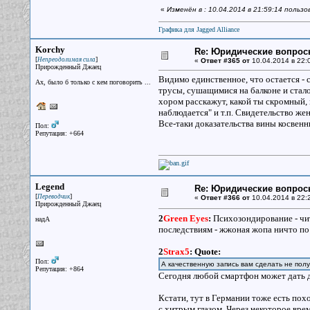
«
Изменён в : 10.04.2014 в 21:59:14 польз
Графика для Jagged Alliance
Korchy
Re: Юридические вопрос
[
]
Непреодолимая сила
«
Ответ #365 от
10.04.2014 в 22:
Прирожденный Джаец
Видимо единственное, что остается - 
Ах, было б только с кем поговорить ...
трусы, сушащимися на балконе и стало
хором расскажут, какой ты скромный, 
наблюдается" и т.п. Свидетельство жен
Все-таки доказательства вины косвенн
Пол:
Репутация: +664
Legend
Re: Юридические вопрос
[
]
Переводчик
«
Ответ #366 от
10.04.2014 в 22:
Прирожденный Джаец
2
Green Eyes
:
Психозондирование - чит
надА
последствиям - жжоная жопа ничто по
2
Strax5
:
Quote:
Пол:
А качественную запись вам сделать не полу
Репутация: +864
Сегодня любой смартфон может дать д
Кстати, тут в Германии тоже есть пох
с хитрым глазом. Через некоторое врем