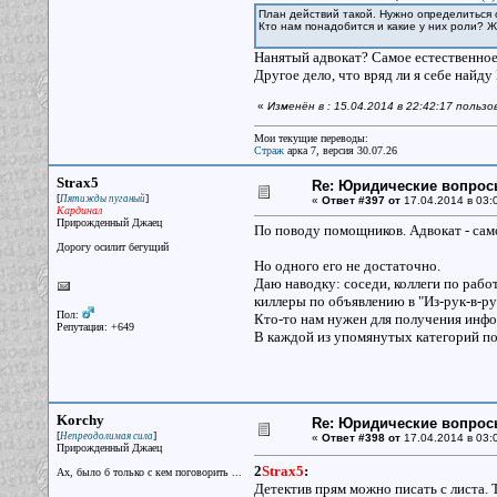
План действий такой. Нужно определиться
Кто нам понадобится и какие у них роли? 
Нанятый адвокат? Самое естественное
Другое дело, что вряд ли я себе найду
«
Изменён в : 15.04.2014 в 22:42:17 польз
Мои текущие переводы:
Страж
арка 7, версия 30.07.26
Strax5
Re: Юридические вопрос
[
]
Пятижды пуганый
«
Ответ #397 от
17.04.2014 в 03:
Кардинал
Прирожденный Джаец
По поводу помощников. Адвокат - са
Дорогу осилит бегущий
Но одного его не достаточно.
Даю наводку: соседи, коллеги по рабо
киллеры по объявлению в "Из-рук-в-рук
Пол:
Кто-то нам нужен для получения инфор
Репутация: +649
В каждой из упомянутых категорий по
Korchy
Re: Юридические вопрос
[
]
Непреодолимая сила
«
Ответ #398 от
17.04.2014 в 03:
Прирожденный Джаец
2
Strax5
:
Ах, было б только с кем поговорить ...
Детектив прям можно писать с листа. 