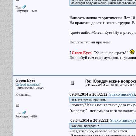
максимум получит мошенник\вымогатель за
Пол:
Репутация: +649
Наказать можно теоритически. Лет 10 
На практике доказать очень трудно. В
[quote author=Green Eyes] Ну и ритор
Нет, это тут ни при чем.
2
Green Eyes
:
"Хочешь поиграть?"
Попробуй сам сформулировать условия
Green Eyes
Re: Юридические вопрос
[
]
Добрый волшебник
«
Ответ #354 от
10.04.2014 в 07:
Прирожденный Джаец
09.04.2014 в 20:32:12,
Strax5 писал(a)
:
И тишина...
Нет, это тут ни при чем.
- почему? Как я понял такие дела как р
"моралки" - нет смысла кого-то валить
Пол:
Репутация: +680
09.04.2014 в 20:32:12,
Strax5 писал(a)
"Хочешь поиграть?"
- нет, спасибо, чего-то не хочется.
Я человек простой, юридически не под