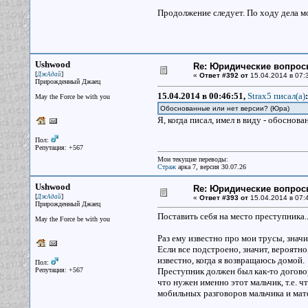
Продолжение следует. По ходу дела м
Ushwood
Re: Юридические вопрос
[
]
ДжАдай
«
Ответ #392 от
15.04.2014 в 07:
Прирожденный Джаец
15.04.2014 в 00:46:51,
Strax5 писал(a)
:
May the Force be with you
Обоснованные или нет версии? (Юра)
Я, когда писал, имел в виду - обоснов
Пол:
Репутация: +567
Мои текущие переводы:
Страж
арка 7, версия 30.07.26
Ushwood
Re: Юридические вопрос
[
]
ДжАдай
«
Ответ #393 от
15.04.2014 в 07:
Прирожденный Джаец
Поставить себя на место преступника..
May the Force be with you
Раз ему известно про мои трусы, значи
Если все подстроено, значит, вероятно
известно, когда я возвращаюсь домой.
Пол:
Репутация: +567
Преступник должен был как-то договор
что нужен именно этот мальчик, т.е. ч
мобильных разговоров мальчика и мате