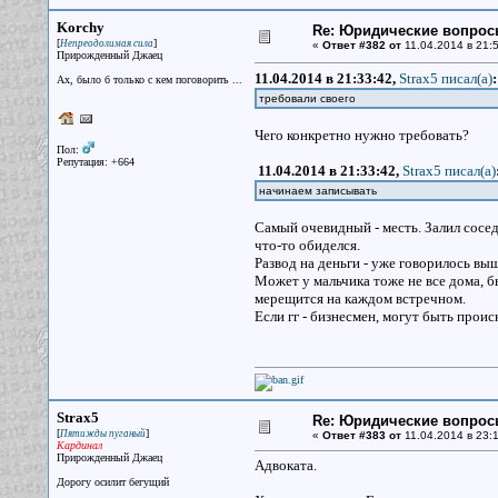
Korchy
Re: Юридические вопрос
[
]
Непреодолимая сила
«
Ответ #382 от
11.04.2014 в 21:5
Прирожденный Джаец
11.04.2014 в 21:33:42,
Strax5 писал(a)
:
Ах, было б только с кем поговорить ...
требовали своего
Чего конкретно нужно требовать?
Пол:
Репутация: +664
11.04.2014 в 21:33:42,
Strax5 писал(a)
начинаем записывать
Самый очевидный - месть. Залил сосед
что-то обиделся.
Развод на деньги - уже говорилось выш
Может у мальчика тоже не все дома, б
мерещится на каждом встречном.
Если гг - бизнесмен, могут быть проис
Strax5
Re: Юридические вопрос
[
]
Пятижды пуганый
«
Ответ #383 от
11.04.2014 в 23:1
Кардинал
Прирожденный Джаец
Адвоката.
Дорогу осилит бегущий