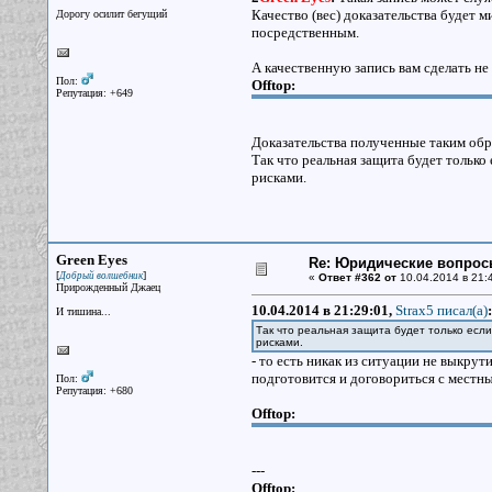
Качество (вес) доказательства будет м
Дорогу осилит бегущий
посредственным.
А качественную запись вам сделать не 
Пол:
Offtop:
Репутация: +649
Доказательства полученные таким обр
Так что реальная защита будет тольк
рисками.
Green Eyes
Re: Юридические вопрос
[
]
Добрый волшебник
«
Ответ #362 от
10.04.2014 в 21:
Прирожденный Джаец
10.04.2014 в 21:29:01,
Strax5 писал(a)
:
И тишина...
Так что реальная защита будет только есл
рисками.
- то есть никак из ситуации не выкрут
подготовится и договориться с мест
Пол:
Репутация: +680
Offtop:
---
Offtop: