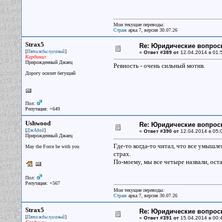
Мои текущие переводы:
Страж
арка 7, версия 30.07.26
Strax5
Re: Юридические вопрос
[
]
Пятижды пуганый
«
Ответ #389 от
12.04.2014 в 01:
Кардинал
Прирожденный Джаец
Ревность - очень сильный мотив.
Дорогу осилит бегущий
Пол:
Репутация: +649
Ushwood
Re: Юридические вопрос
[
]
ДжАдай
«
Ответ #390 от
12.04.2014 в 05:
Прирожденный Джаец
Где-то когда-то читал, что все умышл
May the Force be with you
страх.
По-моему, мы все четыре назвали, оста
Пол:
Репутация: +567
Мои текущие переводы:
Страж
арка 7, версия 30.07.26
Strax5
Re: Юридические вопрос
[
]
Пятижды пуганый
«
Ответ #391 от
15.04.2014 в 00: