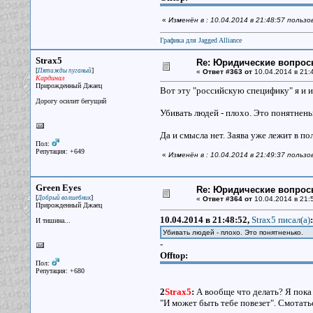
«
Изменён в : 10.04.2014 в 21:48:57 польз
Графика для Jagged Alliance
Strax5
Re: Юридические вопрос
[
]
Пятижды пуганый
«
Ответ #363 от
10.04.2014 в 21:
Кардинал
Прирожденный Джаец
Вот эту "российскую специфику" я и и
Дорогу осилит бегущий
Убивать людей - плохо. Это понятнень
Да и смысла нет. Заява уже лежит в по
Пол:
Репутация: +649
«
Изменён в : 10.04.2014 в 21:49:37 пользо
Green Eyes
Re: Юридические вопрос
[
]
Добрый волшебник
«
Ответ #364 от
10.04.2014 в 21:
Прирожденный Джаец
10.04.2014 в 21:48:52,
Strax5 писал(a)
:
И тишина...
Убивать людей - плохо. Это понятненько.
-
Offtop:
Пол:
Репутация: +680
2
Strax5
:
А вообще что делать? Я пока 
"И может быть тебе повезет". Смотать