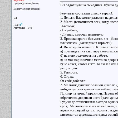
Кардинал
Прирожденный Джаец
Вы отдохнули на выходных. Нужно дума
Дорогу осилит бегущий
Результат составлен список версий:
1. Деньги. Вас хотят развести на день
2. Месть (вспоминаем всех, кому насо
Пол:
- Бытовая;
Репутация: +649
- На работе;
- Личная, включая интимную.
3. Происки врагов без мести. «гг - би
или заказа». (как вариант корысти).
4. Вы кому-то мешаете. Кто-то хочет о
а) претендует на квартиру (невозможн
б) на мою должность на работе;
в) на мое парковочное место во дворе
г) не хочет, чтобы я что-то сказал ил
репутацию.
5. Ревность.
6. Страх.
От себя добавлю:
7. Мальчик душевнобольной и все прид
нибудь детская травма или неблагопол
Пример из личной практики. Парень об
обратились дяденьки и отобрали деньг
Будучи доставленными в отдел, мужики
срок). Мальчик оказался не местным, а 
администрацией детского дома откуда 
пистолет он дяденькам отдавал всяки