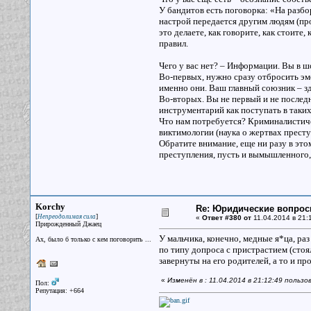
У бандитов есть поговорка: «На разбо
настрой передается другим людям (прок
это делаете, как говорите, как стоите
правил.
Чего у вас нет? – Информации. Вы в ш
Во-первых, нужно сразу отбросить эм
именно они. Ваш главный союзник – зд
Во-вторых. Вы не первый и не послед
инструментарий как поступать в таких
Что нам потребуется? Криминалистиче
виктимологии (наука о жертвах престу
Обратите внимание, еще ни разу в это
преступления, пусть и вымышленного, 
Korchy
Re: Юридические вопро
[
]
Непреодолимая сила
«
Ответ #380 от
11.04.2014 в 21:1
Прирожденный Джаец
У мальчика, конечно, медные я*ца, ра
Ах, было б только с кем поговорить ...
по типу допроса с пристрастием (стоя
завернуты на его родителей, а то и 
«
Изменён в : 11.04.2014 в 21:12:49 пользо
Пол:
Репутация: +664