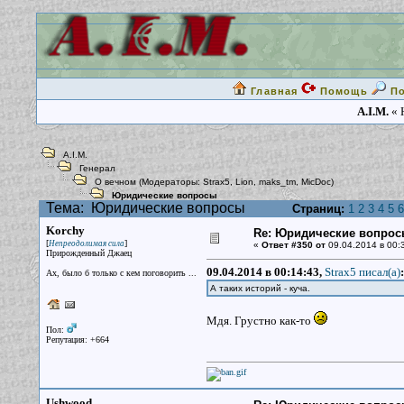
Главная
Помощь
П
A.I.M.
« 
A.I.M.
Генерал
О вечном
(Модераторы:
Strax5
,
Lion
,
maks_tm
,
MicDoc
)
Юридические вопросы
Тема:
Юридические вопросы
Страниц:
1
2
3
4
5
6
Korchy
Re: Юридические вопрос
[
]
Непреодолимая сила
«
Ответ #350 от
09.04.2014 в 00:
Прирожденный Джаец
09.04.2014 в 00:14:43,
Strax5 писал(a)
:
Ах, было б только с кем поговорить ...
А таких историй - куча.
Мдя. Грустно как-то
Пол:
Репутация: +664
Ushwood