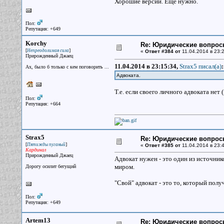
Хорошие версии. Еще нужно.
Пол:
Репутация: +649
Korchy
Re: Юридические вопрос
[
]
Непреодолимая сила
«
Ответ #384 от
11.04.2014 в 23:2
Прирожденный Джаец
11.04.2014 в 23:15:34,
Strax5 писал(a)
:
Ах, было б только с кем поговорить ...
Адвоката.
Т.е. если своего личного адвоката нет
Пол:
Репутация: +664
Strax5
Re: Юридические вопрос
[
]
Пятижды пуганый
«
Ответ #385 от
11.04.2014 в 23:4
Кардинал
Прирожденный Джаец
Адвокат нужен - это один из источнико
миром.
Дорогу осилит бегущий
"Свой" адвокат - это то, который полу
Пол:
Репутация: +649
Artem13
Re: Юридические вопрос