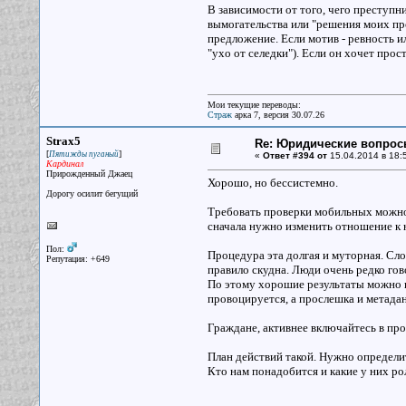
В зависимости от того, чего преступн
вымогательства или "решения моих проб
предложение. Если мотив - ревность и
"ухо от селедки"). Если он хочет прост
Мои текущие переводы:
Страж
арка 7, версия 30.07.26
Strax5
Re: Юридические вопрос
[
]
Пятижды пуганый
«
Ответ #394 от
15.04.2014 в 18:
Кардинал
Прирожденный Джаец
Хорошо, но бессистемно.
Дорогу осилит бегущий
Требовать проверки мобильных можно.
сначала нужно изменить отношение к н
Пол:
Процедура эта долгая и муторная. Сло
Репутация: +649
правило скудна. Люди очень редко го
По этому хорошие результаты можно п
провоцируется, а прослешка и метаданн
Граждане, активнее включайтесь в про
План действий такой. Нужно определи
Кто нам понадобится и какие у них р