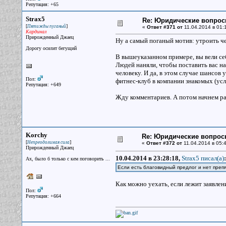
Репутация: +65
Strax5
Re: Юридические вопро
[
]
Пятижды пуганый
«
Ответ #371 от
11.04.2014 в 01:1
Кардинал
Прирожденный Джаец
Ну а самый поганый мотив: утроить че
Дорогу осилит бегущий
В вышеуказанном примере, вы вели себ
Людей наняли, чтобы поставить вас на
человеку. И да, в этом случае шансов 
Пол:
фитнес-клуб в компании знакомых (усл
Репутация: +649
Жду комментариев. А потом начнем ра
Korchy
Re: Юридические вопрос
[
]
Непреодолимая сила
«
Ответ #372 от
11.04.2014 в 05:4
Прирожденный Джаец
10.04.2014 в 23:28:18,
Strax5 писал(a)
:
Ах, было б только с кем поговорить ...
Если есть благовидный предлог и нет препя
Как можно уехать, если лежит заявлен
Пол:
Репутация: +664