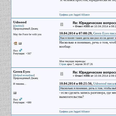
Графика для Jagged Alliance
Ushwood
Re: Юридические вопрос
[
]
ДжАдай
«
Ответ #355 от
10.04.2014 в 08:
Прирожденный Джаец
10.04.2014 в 07:08:29,
Green Eyes писа
May the Force be with you
Как я понял такие дела как раз из-за денег 
Насколько я понимаю, речь о том, что
вообще.
Пол:
Репутация: +567
Мои текущие переводы:
Страж
арка 7, версия 30.07.26
Green Eyes
Re: Юридические вопрос
[
]
Добрый волшебник
«
Ответ #356 от
10.04.2014 в 09:
Прирожденный Джаец
10.04.2014 в 08:21:56,
Ushwood писал(
И тишина...
Насколько я понимаю, речь о том, чтобы вы
- если сделать запись разговора, где 
вымогательства?
Пол:
Репутация: +680
Графика для Jagged Alliance