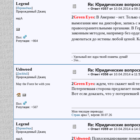
Legend
Re: Юридические вопрос
[
]
Переводчик
«
Ответ #357 от
10.04.2014 в 09:
Прирожденный Джаец
2
Green Eyes
:
В Америке - нет. Только 
надА
вымогания мне на диктофон, запись с 
правоохранительными органами. В Герм
законным методом, например без ордер
Пол:
докопаться до истины любой ценой. 
Репутация: +864
- Удельный вес ядра твоей планеты думай!
- Эээ...
Ushwood
Re: Юридические вопрос
[
]
ДжАдай
«
Ответ #358 от
10.04.2014 в 11:5
Прирожденный Джаец
2
Green Eyes
:
ждем, что скажет мой тез
May the Force be with you
Потерпевшая сторона предлагает помир
Вот если доказать, что у потерпевшей 
Пол:
Репутация: +567
Мои текущие переводы:
Страж
арка 7, версия 30.07.26
Legend
Re: Юридические вопрос
[
]
Переводчик
«
Ответ #359 от
10.04.2014 в 14:
Прирожденный Джаец
2
Ushwood
:
Психозондирование поможе
надА