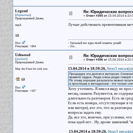
Legend
Re: Юридические вопрос
[
]
Переводчик
«
Ответ #395 от
15.04.2014 в 22:
Прирожденный Джаец
Лучше действовать превентивным метод
надА
Пол:
- Удельный вес ядра твоей планеты думай!
Репутация: +864
- Эээ...
Ushwood
Re: Юридические вопрос
[
]
ДжАдай
«
Ответ #396 от
15.04.2014 в 22:
Прирожденный Джаец
15.04.2014 в 18:59:26,
Strax5 писал(a)
:
May the Force be with you
Процедура эта долгая и муторная. Сложная
правило скудна. Люди очень редко говорят
По этому хорошие результаты можно получит
а прослешка и метаданные - это только сн
Пол:
Хочу уточнить. Я имел в виду не про
Репутация: +567
месяц, скажем. Разумеется, не содержа
длительность разговоров. Есть ли сре
Если есть номера, отсутствующие в те
или матери), кто это, что за разгово
вопросы задать ему.
Да, все это, конечно, при условии, чт
пока идей нет... Ну, кроме заявлений "
15.04.2014 в 18:59:26,
Strax5 писал(a)