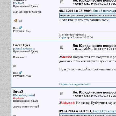
Re: Юридические вопрос
[
]
ДжАдай
«
Ответ #351 от
09.04.2014 в 01:
Прирожденный Джаец
08.04.2014 в 23:29:09,
Strax5 писал(a)
:
May the Force be with you
одно из реальных уголовных дел в отношен
А это кто? и чем там закончилось?
Пол:
Репутация: +567
Мои текущие переводы:
Страж
арка 7, версия 30.07.26
Green Eyes
Re: Юридические вопрос
[
]
Добрый волшебник
«
Ответ #352 от
09.04.2014 в 04:0
Прирожденный Джаец
2
Strax5
:
Получается это подстава и ра
И тишина...
доказать? Что максимум получит моше
Ну и риторический вопрос - изменит 
Пол:
Репутация: +680
Графика для Jagged Alliance
Strax5
Re: Юридические вопрос
[
]
Пятижды пуганый
«
Ответ #353 от
09.04.2014 в 20:
Кардинал
Прирожденный Джаец
2
Ushwood
:
Не скажу. Публичная карьер
Дорогу осилит бегущий
09.04.2014 в 04:07:11,
Green Eyes писа
Получается это подстава и развод на бабло