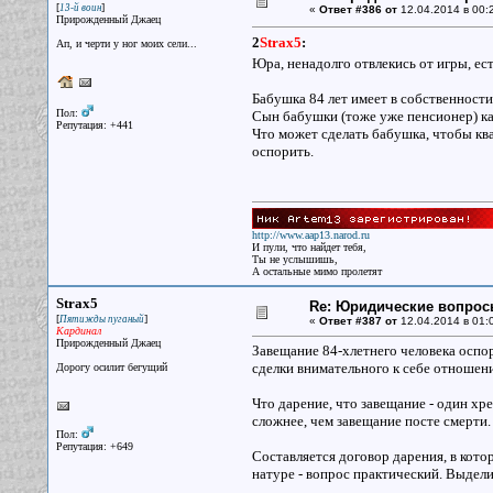
[
]
13-й воин
«
Ответ #386 от
12.04.2014 в 00:
Прирожденный Джаец
2
Strax5
:
Ап, и черти у ног моих сели...
Юра, ненадолго отвлекись от игры, ес
Бабушка 84 лет имеет в собственности 
Пол:
Сын бабушки (тоже уже пенсионер) к
Репутация: +441
Что может сделать бабушка, чтобы кв
оспорить.
http://www.aap13.narod.ru
И пули, что найдет тебя,
Ты не услышишь,
А остальные мимо пролетят
Strax5
Re: Юридические вопрос
[
]
Пятижды пуганый
«
Ответ #387 от
12.04.2014 в 01:
Кардинал
Прирожденный Джаец
Завещание 84-хлетнего человека оспо
сделки внимательного к себе отношени
Дорогу осилит бегущий
Что дарение, что завещание - один хр
сложнее, чем завещание посте смерти.
Пол:
Репутация: +649
Составляется договор дарения, в кото
натуре - вопрос практический. Выдели