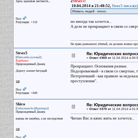
2
Strax5
:
Здесь красивая местность...
10.04.2014 в 21:48:52,
Strax5 писал(a)
Убивать людей - плохо.
Пол:
но иногда так хочется...
Репутация: +110
А дело не прекращают в связи со смер
На траве развалился убитый, он должно воевал прот
Strax5
Re: Юридические вопрос
[
]
Пятижды пуганый
«
Ответ #369 от
11.04.2014 в 00:5
Кардинал
Прирожденный Джаец
Прекращают. Основания разные.
Подозреваемый - в связи со смертью, 
Дорогу осилит бегущий
Потерпевший - как правило за недоказ
преступления".
Пол:
Репутация: +649
Shico
Re: Юридические вопрос
[
]
Себастьен де Шикотери
«
Ответ #370 от
11.04.2014 в 01:0
Прирожденный Джаец
Читаю Вас и ажно жить не хочется...
важны не ошибки, а их последствия
Пол: