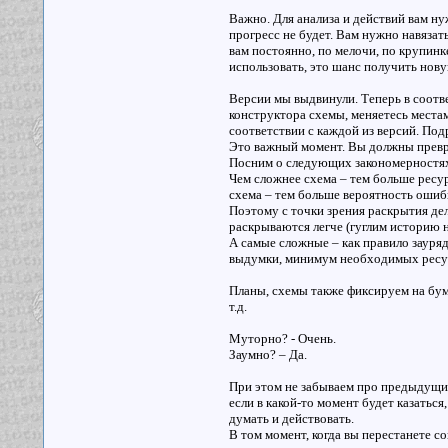
Важно. Для анализа и действий вам ну
прогресс не будет. Вам нужно навязат
вам постоянно, по мелочи, по крупинк
использовать, это шанс получить но
Версии мы выдвинули. Теперь в соотве
конструктора схемы, меняетесь места
соответствии с каждой из версий. По
Это важный момент. Вы должны превра
Посним о следующих закономерностях,
Чем сложнее схема – тем больше ресур
схема – тем больше вероятность ошиб
Поэтому с точки зрения раскрытия де
раскрываются легче (гуглим историю 
А самые сложные – как правило зауря
выдумки, минимум необходимых ресур
Планы, схемы также фиксируем на бума
т.д.
Муторно? - Очень.
Заумно? – Да.
При этом не забываем про предыдущие 
если в какой-то момент будет казаться
думать и действовать.
В том момент, когда вы перестанете с