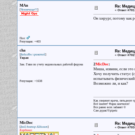
MAn
Re: Меди
[
]
Человечище!!!
«
Ответ #701
Он хирург, потому как р
Пол:
Репутация: +403
cha
Re: Меди
[
]
БибизЯн с гранатой
«
Ответ #702
Тиран
2
MicDoc
:
Зам. Гиви по учету недовольных работой форума
Миша, извини, если это 
Хочу получить статус (с
испытывать физический
Репутация: +1638
Возможно ли, и как?
Как уверяют врачи, пятьдесят г
Всё хватит! Фарш кончился!
Все равно всех забанят ©
Сам дурак!©pipetz
MicDoc
Re: Меди
[
]
Злой доктор Айболит
«
Ответ #703
Кардинал