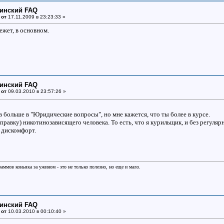
цинский FAQ
 от
17.11.2009 в 23:23:33 »
ежет, в основном.
цинский FAQ
 от
09.03.2010 в 23:57:26 »
в больше в "Юридические вопросы", но мне кажется, что ты более в курсе.
правку) никотинозависящего человека. То есть, что я курильщик, и без регуляр
 дискомфорт.
раммов коньяка за ужином - это не только полезно, но еще и мало.
цинский FAQ
 от
10.03.2010 в 00:10:40 »