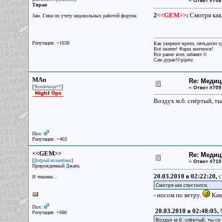
«
Ответ #708
Тиран
2
<<GEM>>
:
Смотря как
Зам. Гиви по учету недовольных работой форума
Репутация: +1638
Как уверяют врачи, пятьдесят г
Всё хватит! Фарш кончился!
Все равно всех забанят ©
Сам дурак!©pipetz
MAn
Re: Меди
[
]
Человечище!!!
«
Ответ #709
Воздух м.б. спёртый, ты
Пол:
Репутация: +403
<<GEM>>
Re: Меди
[
]
Добрый волшебник
«
Ответ #710
Прирожденный Джаец
20.03.2010 в 02:22:20,
c
И тишина...
Смотря как спустился.
- носом по ветру.
Как
Пол:
20.03.2010 в 02:48:05,
Репутация: +680
Воздух м.б. спёртый, ты с