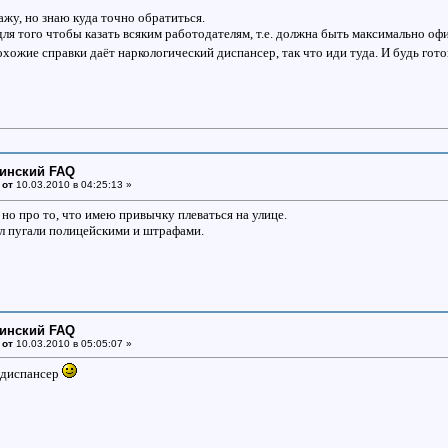
ажу, но знаю куда точно обратиться.
ля того чтобы казать всяким работодателям, т.е. должна быть максимально оф
хожие справки даёт наркологический диспансер, так что иди туда. И будь гото
цинский FAQ
 от
10.03.2010 в 04:25:13 »
 но про то, что имею привычку плеваться на улице.
л пугали полицейскими и штрафами.
цинский FAQ
 от
10.03.2010 в 05:05:07 »
й диспансер