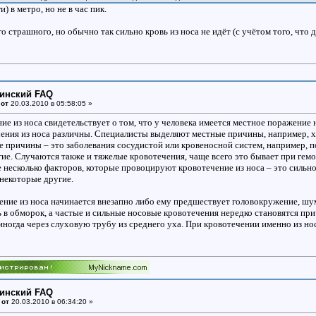
и) в метро, но не в час пик.
о страшного, но обычно так сильно кровь из носа не идёт (с учётом того, что д
цинский FAQ
 от
20.03.2010 в 05:58:05 »
е из носа свидетельствует о том, что у человека имеется местное поражение 
ения из носа различны. Специалисты выделяют местные причины, например, х
 причины – это заболевания сосудистой или кровеносной систем, например, по
угие. Случаются также и тяжелые кровотечения, чаще всего это бывает при ге
 несколько факторов, которые провоцируют кровотечение из носа – это сильно
некоторые другие.
ние из носа начинается внезапно либо ему предшествует головокружение, шум 
 в обморок, а частые и сильные носовые кровотечения нередко становятся при
, иногда через слуховую трубу из среднего уха. При кровотечении именно из но
цинский FAQ
 от
20.03.2010 в 06:34:20 »