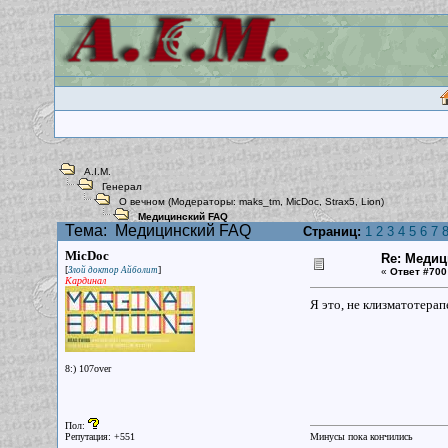
A.I.M.
Генерал
О вечном
(Модераторы:
maks_tm
,
MicDoc
,
Strax5
,
Lion
)
Медицинский FAQ
Тема:
Медицинский FAQ
Страниц:
1
2
3
4
5
6
7
MicDoc
Re: Меди
[
]
Злой доктор Айболит
«
Ответ #700
Кардинал
Я это, не клизматотерап
8:) 107over
Пол:
Репутация: +551
Минусы пока кончились