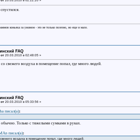
 от
20.03.2010 в 02:22:20 »
 спустился.
раммов коньяка за ужином - это не только полезно, но еще и мало.
цинский FAQ
 от
20.03.2010 в 02:48:05 »
 со свежего воздуха в помещение попал, где много людей.
цинский FAQ
 от
20.03.2010 в 05:33:56 »
ha писал(a)
:
 обычно. Только с тяжелыми сумками в руках.
MAn писал(a)
:
о свежего воздуха в помещение попал, где много людей.