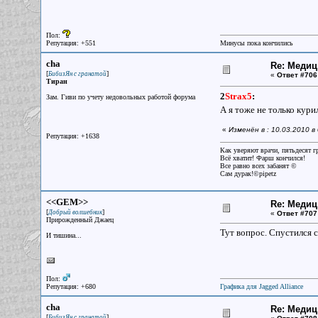
Пол:
Репутация: +551
Минусы пока кончились
cha
Re: Меди
[
]
БибизЯн с гранатой
«
Ответ #706
Тиран
2
Strax5
:
Зам. Гиви по учету недовольных работой форума
А я тоже не только кур
«
Изменён в : 10.03.2010 в
Репутация: +1638
Как уверяют врачи, пятьдесят г
Всё хватит! Фарш кончился!
Все равно всех забанят ©
Сам дурак!©pipetz
<<GEM>>
Re: Меди
[
]
Добрый волшебник
«
Ответ #707
Прирожденный Джаец
Тут вопрос. Спустился с
И тишина...
Пол:
Репутация: +680
Графика для Jagged Alliance
cha
Re: Меди
[
]
БибизЯн с гранатой