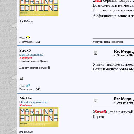
2
cha
:
хороший вопрос...
Возможно или нет-не ск
Справка видимо нужна д
А официально такие и по
8:) 107over
Пол:
Репутация: +551
Минусы пока кончились
Strax5
Re: Меди
[
]
Пятижды пуганый
«
Ответ #704
Кардинал
Прирожденный Джаец
У меня такой же вопрос,
Дорогу осилит бегущий
Наши в Женеве когда бы
Пол:
Репутация: +649
MicDoc
Re: Меди
[
]
Злой доктор Айболит
«
Ответ #705
Кардинал
2
Strax5
:
, тебе в друго
Шутко.
8:) 107over