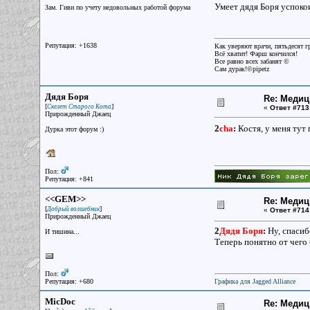
Умеет дядя Боря успокои
Зам. Гиви по учету недовольных работой форума
Репутация: +1638
Как уверяют врачи, пятьдесят г
Всё хватит! Фарш кончился!
Все равно всех забанят ©
Сам дурак!©pipetz
Дядя Боря
Re: Меди
[
]
Скелет Старого Кота
«
Ответ #713
Прирожденный Джаец
2
cha
:
Костя, у меня тут
Дурка этот форум :)
Пол:
Репутация: +841
<<GEM>>
Re: Меди
[
]
Добрый волшебник
«
Ответ #714
Прирожденный Джаец
2
Дядя Боря
:
Ну, спасиб
И тишина...
Теперь понятно от чего
Пол:
Репутация: +680
Графика для Jagged Alliance
MicDoc
Re: Меди