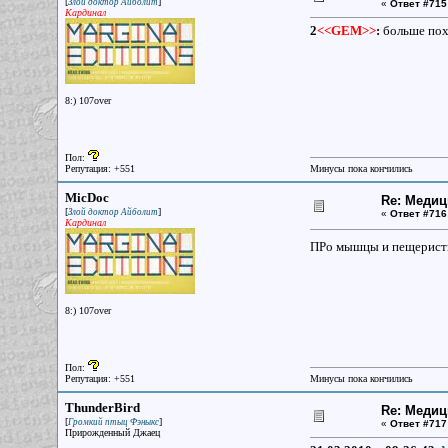
[
]
Злой доктор Айболит
«
Ответ #715
Кардинал
2
<<GEM>>
:
больше пох
8:) 107over
Пол:
Репутация: +551
Минусы пока кончились
MicDoc
Re: Меди
[
]
Злой доктор Айболит
«
Ответ #716
Кардинал
ПРо мышцы и пещеристые
8:) 107over
Пол:
Репутация: +551
Минусы пока кончились
ThunderBird
Re: Меди
[
]
Громкий птыц Фэныкс
«
Ответ #717
Прирожденный Джаец