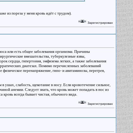
аже из пореза у меня кровь идёт с трудом).
Зарегистрирован
носа или есть общее заболевания организма. Причины
ирургические вмешательства, туберкулезные язвы,
рок сердца, гипертония, эмфизема легких, а также заболевания
моррагических диатезах. Помимо перечисленных заболеваний
е физическое перенапряжение, гипо- и авитаминозы, перегрев,
в ушах, слабость, щекотание в носу. Если кровотечение сильное,
чиной анемии. Следует знать, что кровь может попадать в нос из
са кровь всегда бывает чистая, обычного вида.
Зарегистрирован