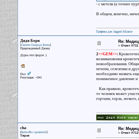
- с метели (а точнее пург
В общем, конечно, ничег
Графика для Jagged Alliance
Дядя Боря
Re: Меди
[
]
Скелет Старого Кота
«
Ответ #711
Прирожденный Джаец
2
<<GEM>>
:
Кровотечени
Дурка этот форум :)
возникновения кровотеч
новообразования. Общие
печени, селезенки и др
необходимо назвать еще
Пол:
Репутация: +841
пониженное давление и 
Как правило, кровотече
то человек может упасть
гортани, горла, легкого
cha
Re: Меди
[
]
БибизЯн с гранатой
«
Ответ #712
Тиран