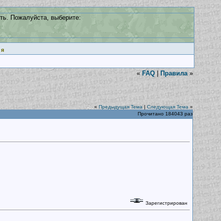
ть. Пожалуйста, выберите:
ия
«
FAQ
|
Правила
»
«
Предыдущая Тема
|
Следующая Тема
»
Прочитано 184043 раз
Зарегистрирован