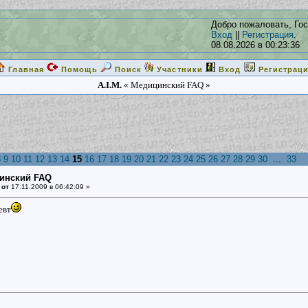
Добро пожаловать, Гос
Вход
||
Регистрация
.
08.08.2026 в 00:23:36
Главная
Помощь
Поиск
Участники
Вход
Регистрац
A.I.M.
« Медицинский FAQ »
8
9
10
11
12
13
14
15
16
17
18
19
20
21
22
23
24
25
26
27
28
29
30
...
33
цинский FAQ
 от
17.11.2009 в 06:42:09 »
евт