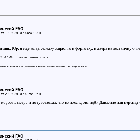
цинский FAQ
 от
10.03.2010 в 06:40:33 »
ильщик, Юр, я еще когда селедку жарю, то и форточку, и дверь на лестничную
 06:42:46 пользователем: cha
»
раммов коньяка за ужином - это не только полезно, но еще и мало.
цинский FAQ
 от
20.03.2010 в 01:56:07 »
 мороза в метро и почувствовал, что из носа кровь идёт. Давление или перепад
цинский FAQ