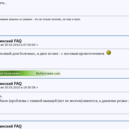
ть...
раммов коньяка за ужином - это не только полезно, но еще и мало.
цинский FAQ
 от
20.03.2010 в 07:05:00 »
 полный дом болезных, и двое из них - с носовым кровотечением.
цинский FAQ
 от
20.03.2010 в 19:30:38 »
о.
 было (проблемы с главной мышцей (нет не мозгом) имеются, а давление резкое
цинский FAQ