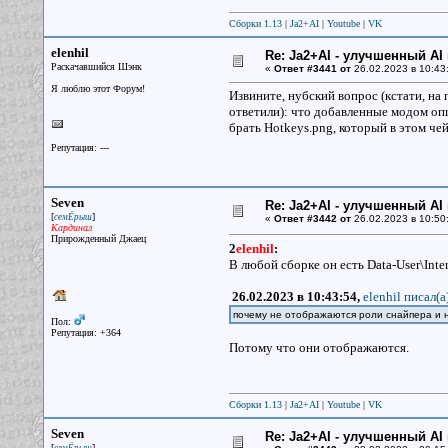
Сборки 1.13
|
Ja2+AI
|
Youtube
|
VK
elenhil
Re: Ja2+AI - улучшенный AI 
Раскачавшийся Шэнк
«
Ответ #3441 от
26.02.2023 в 10:43
Я люблю этот Форум!
Извините, нубский вопрос (кстати, на
ответили): что добавленные модом опц
брать Hotkeys.png, который в этом ч
Репутация: ---
Seven
Re: Ja2+AI - улучшенный AI 
[
]
семЁрыш
«
Ответ #3442 от
26.02.2023 в 10:50
Кардинал
Прирожденный Джаец
2
elenhil
:
В любой сборке он есть Data-User\Inter
26.02.2023 в 10:43:54,
elenhil писал(a
почему не отображаются роли снайпера и н
Пол:
Репутация: +364
Потому что они отображаются.
Сборки 1.13
|
Ja2+AI
|
Youtube
|
VK
Seven
Re: Ja2+AI - улучшенный AI 
[
]