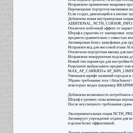
Исправлено применение выкриков прот
Перемещение портретов наемников по 
Если солдат, двигающийся к кнопке тре
Добавлена новая внутриигровая опци
ADDITIONAL_NCTH_CURSOR_INFO.
Отключен побочный эффект от наркотик
Штраф к укрытию от экипировки: штра
предмета сравнительно с емкостью яч
Активирован бонус камуфляжа для ору
Исправлен код для массовой атаки AI в
Отключена портретная иконка для нае
Исправлена некорректная подсказка д
Новый тип параметра для настройки б
Разрешено выбрасывать предмет или кл
MAX_AP_CARRIED и AP_MIN_LIMIT
Уменьшен шрифт названий городов и л
Убрано требование тега <Attachment>
некоторых модах (например BRAINM
Добавлена возможность потребовать от
Штраф к уровню силы команды игрока, 
После неуспешного требования сдачи в
Экспериментальная опция NCTH_PRE_RE
Активирует упреждение отдачи для вс
в целом более эффективной.
Другие изменения автоматической стр