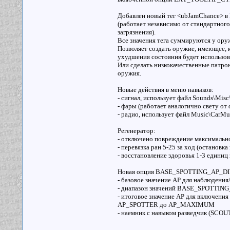
Добавлен новый тег <ubJamChance> в 
(работает независимо от стандартного
загрязнения).
Все значения тега суммируются у оруж
Позволяет создать оружие, имеющее, к
ухудшения состояния будет использов
Или сделать низкокачественные патрон
оружия.
Новые действия в меню навыков:
- сигнал, использует файл Sounds\Mis
- фары (работает аналогично свету от 
- радио, использует файл Music\CarMu
Регенератор:
- отключено повреждение максимальн
- перевязка ран 5-25 за ход (остановк
- восстановление здоровья 1-3 единиц 
Новая опция BASE_SPOTTING_AP_DIV
- базовое значение AP для наблюде
- диапазон значений BASE_SPOTTING
- итоговое значение AP для включения
AP_SPOTTER до AP_MAXIMUM
- наемник с навыком разведчик (SCO