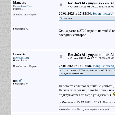
Mangust
Re: Ja2+AI - улучшенный AI 
[
]
Рикки-Тикки-Тави
«
Ответ #3415 от
26.01.2023 в 18:07
Мистер ЭЧ
26.01.2023 в 17:33:34,
Seven писал(a)
:
Я люблю этот Форум!
Этого нет.
Репутация: +2
Хм... а разве в 2720 версии не так? Я
соседних секторов.
Lenivets
Re: Ja2+AI - улучшенный AI 
[
]
Джон ЛенниН
«
Ответ #3416 от
27.01.2023 в 02:48
Полный псих
26.01.2023 в 18:07:58,
Mangust писал(
Я люблю этот Форум!
Хм... а разве в 2720 версии не так? Я вот 
соседних секторов.
Пол:
Репутация: +4
Набегают, если последних не убивать,
Насколько я помню, этот баг-фичу почи
подгружаются по мере убы(и)вания.
«
Изменён в : 27.01.2023 в 02:49:28 пользо
Не бегайте от снайпера, а то умрёте уставшим!