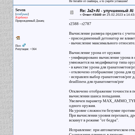
Не бегайте от снайпера, а то умрёте уставшим!
Seven
Re: Ja2+AI - улучшенный AI 
[
]
семЁрыш
«
Ответ #3440 от
25.02.2023 в 14:43
Кардинал
Прирожденный Джаец
r2588 - r2787
Вычисление размера предмета с учет
- присоединенный детонатор не влияет
- вычисление максимального относите
Пол:
Репутация: +364
Вычисление урона от оружия:
- унифицировано вычисление урона в 
умножается на модификатор типа ору
- в качестве урона для гранатометов/
- отключено отображение урона для г
- исправлен выбор гранатометов/рпг 
deadliness для гранатометов/рпг
Отключено отображение точности в по
вычислении шанса попадания.
Увеличен параметр MAX_AMMO_TYPES_
одного оружия.
На уровне сложности безумие противн
При вычислении уровня перехвата, дро
вскинут в режиме "от бедра".
Исправление: при автоматическом откл
Содержание пленных в тюрьме: