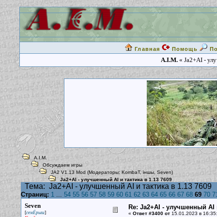
Главная
Помощь
П
A.I.M.
« Ja2+AI - ул
A.I.M.
Обсуждаем игры
JA2 V1.13 Mod
(Модераторы:
KombaT
,
iншы
,
Seven
)
Ja2+AI - улучшенный AI и тактика в 1.13 7609
Тема:
Ja2+AI - улучшенный AI и тактика в 1.13 7609
Страниц:
1
...
54
55
56
57
58
59
60
61
62
63
64
65
66
67
68
69
70
7
Seven
Re: Ja2+AI - улучшенный AI 
[
]
семЁрыш
«
Ответ #3400 от
15.01.2023 в 16:35