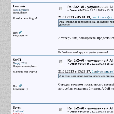
Lenivets
Re: Ja2+AI - улучшенный AI 
[
]
Джон ЛенниН
«
Ответ #3403 от
21.01.2023 в 13:29
Полный псих
21.01.2023 в 05:01:19,
SerTi писал(a)
:
Я люблю этот Форум!
Ура, старая добрая классика. За кадром пр
доволен.
Пол:
Репутация: +4
А теперь нам, пожалуйста, продемон
Не бегайте от снайпера, а то умрёте уставшим!
SerTi
Re: Ja2+AI - улучшенный AI 
[
]
Sergej 1973
«
Ответ #3404 от
21.01.2023 в 15:10
Прирожденный Джаец
21.01.2023 в 13:29:27,
Lenivets писал(
Я люблю этот Форум!
А теперь нам, пожалуйста, продемонстрир
Сегодня вечером постараюсь с третьей
Пол:
автосейвы оказались битыми. А бой не
Репутация: +8
Seven
Re: Ja2+AI - улучшенный AI 
[
]
семЁрыш
«
Ответ #3405 от
23.01.2023 в 10:26
Кардинал