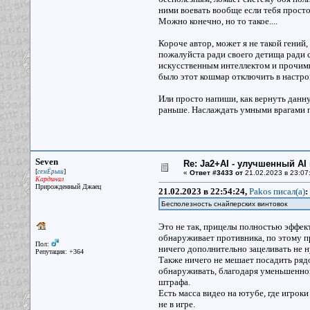
ними воевать вообще если тебя просто
Можно конечно, но то такое....
Короче автор, может я не такой гений,
пожалуйста ради своего детища ради
искусственным интеллектом и прочим
было этот кошмар отключить в настро
Или просто напиши, как вернуть данну
раньше. Наслаждать умными врагами п
Seven
Re: Ja2+AI - улучшенный AI 
[
]
семЁрыш
«
Ответ #3433 от
21.02.2023 в 23:07
Кардинал
Прирожденный Джаец
21.02.2023 в 22:54:24,
Pakos писал(a)
:
Бесполезность снайперских винтовок
Это не так, прицелы полностью эффект
обнаруживает противника, по этому п
Пол:
ничего дополнительно зацеливать не 
Репутация: +364
Также ничего не мешает посадить рядо
обнаруживать, благодаря уменьшенной
штрафа.
Есть масса видео на ютубе, где игрок
не в игре.