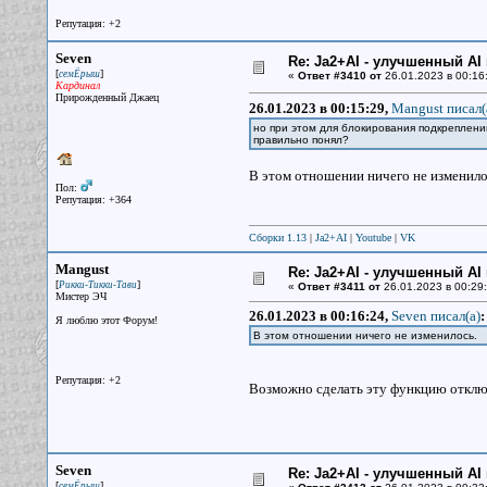
Репутация: +2
Seven
Re: Ja2+AI - улучшенный AI 
[
]
семЁрыш
«
Ответ #3410 от
26.01.2023 в 00:16
Кардинал
Прирожденный Джаец
26.01.2023 в 00:15:29,
Mangust писал(
но при этом для блокирования подкреплени
правильно понял?
В этом отношении ничего не изменило
Пол:
Репутация: +364
Сборки 1.13
|
Ja2+AI
|
Youtube
|
VK
Mangust
Re: Ja2+AI - улучшенный AI 
[
]
Рикки-Тикки-Тави
«
Ответ #3411 от
26.01.2023 в 00:29:
Мистер ЭЧ
26.01.2023 в 00:16:24,
Seven писал(a)
:
Я люблю этот Форум!
В этом отношении ничего не изменилось.
Репутация: +2
Возможно сделать эту функцию отключ
Seven
Re: Ja2+AI - улучшенный AI 
[
]
семЁрыш