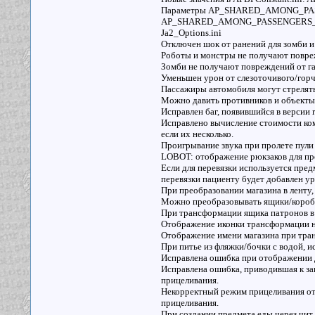
Параметры AP_SHARED_AMONG_P
AP_SHARED_AMONG_PASSENGERS_AND_
Ja2_Options.ini
Отключен шок от ранений для зомби и
Роботы и монстры не получают поврежд
Зомби не получают повреждений от газ
Уменьшен урон от слезоточивого/горч
Пассажиры автомобиля могут стрелять
Можно давить противников и объекты а
Исправлен баг, появившийся в версии r
Исправлено вычисление стоимости ком
если их несколько.
Проигрывание звука при пролете пули 
LOBOT: отображение рюкзаков для пр
Если для перевязки используется предм
перевязки пациенту будет добавлен ур
При преобразовании магазина в ленту,
Можно преобразовывать ящики/коробк
При трансформации ящика патронов в 
Отображение иконки трансформации н
Отображение имени магазина при тра
При питье из фляжки/бочки с водой, и
Исправлена ошибка при отображении д
Исправлена ошибка, приводившая к з
прицеливания.
Некорректный режим прицеливания от
прицеливания.
При создании предмета еды через ч