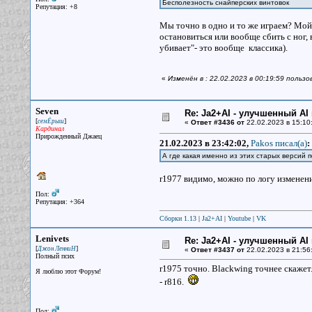
Бесполезность снайперских винтовок
Репутация: +8
Мы точно в одно и то же играем? Мой с
остановиться или вообще сбить с ног,
убивает"- это вообще классика).
«
Изменён в : 22.02.2023 в 00:19:59 пользо
Seven
Re: Ja2+AI - улучшенный AI 
[
]
семЁрыш
«
Ответ #3436 от
22.02.2023 в 15:10
Кардинал
Прирожденный Джаец
21.02.2023 в 23:42:02,
Pakos писал(a)
:
А где какая именно из этих старых версий 
r1977 видимо, можно по логу изменени
Пол:
Репутация: +364
Сборки 1.13
|
Ja2+AI
|
Youtube
|
VK
Lenivets
Re: Ja2+AI - улучшенный AI 
[
]
Джон ЛенниН
«
Ответ #3437 от
22.02.2023 в 21:56
Полный псих
r1975 точно. Blackwing точнее скажет
Я люблю этот Форум!
- r816.
Пол: