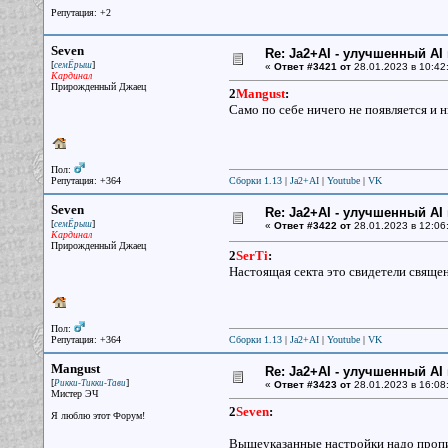
Репутация: +2
Seven
Re: Ja2+AI - улучшенный AI 
[
]
семЁрыш
«
Ответ #3421 от
28.01.2023 в 10:42
Кардинал
Прирожденный Джаец
2
Mangust
:
Само по себе ничего не появляется и н
Пол:
Репутация: +364
Сборки 1.13
|
Ja2+AI
|
Youtube
|
VK
Seven
Re: Ja2+AI - улучшенный AI 
[
]
семЁрыш
«
Ответ #3422 от
28.01.2023 в 12:06
Кардинал
Прирожденный Джаец
2
SerTi
:
Настоящая секта это свидетели свяще
Пол:
Репутация: +364
Сборки 1.13
|
Ja2+AI
|
Youtube
|
VK
Mangust
Re: Ja2+AI - улучшенный AI 
[
]
Рикки-Тикки-Тави
«
Ответ #3423 от
28.01.2023 в 16:08
Мистер ЭЧ
2
Seven
:
Я люблю этот Форум!
Вышеуказанные настройки надо проп