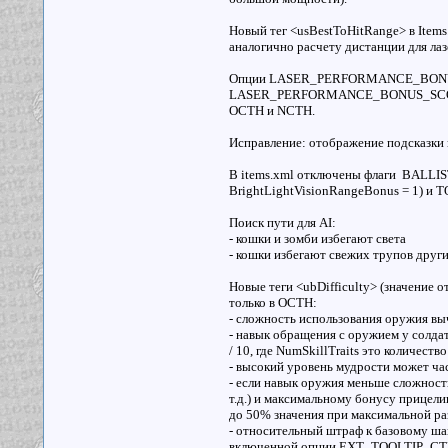
Новый тег <usBestToHitRange> в Item
аналогично расчету дистанции для лазе
Опции LASER_PERFORMANCE_BONU
LASER_PERFORMANCE_BONUS_SCOPE от
OCTH и NCTH.
Исправление: отображение подсказки
В items.xml отключены флаги BALLI
BrightLightVisionRangeBonus = 1) и 
Поиск пути для AI:
- кошки и зомби избегают света
- кошки избегают свежих трупов друг
Новые теги <ubDifficulty> (значение от
только в OCTH:
- сложность использования оружия выч
- навык обращения с оружием у солдата
/ 10, где NumSkillTraits это количест
- высокий уровень мудрости может ча
- если навык оружия меньше сложност
т.д.) и максимальному бонусу прицели
до 50% значения при максимальной ра
- относительный штраф к базовому ша
включенной опции EXT_TOOLTIP_C