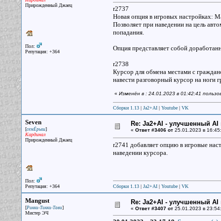
Прирожденный Джаец
r2737
Новая опция в игровых настройках: М
Позволяет при наведении на цель авт
попадания.
Пол:
Опция представляет собой доработанн
Репутация: +364
r2738
Курсор для обмена местами с граждан
навести разговорный курсор на ноги г
«
Изменён в : 24.01.2023 в 01:42:41 польз
Сборки 1.13
|
Ja2+AI
|
Youtube
|
VK
Seven
Re: Ja2+AI - улучшенный AI 
[
]
семЁрыш
«
Ответ #3406 от
25.01.2023 в 16:45
Кардинал
Прирожденный Джаец
r2741 добавляет опцию в игровые на
наведении курсора.
Пол:
Репутация: +364
Сборки 1.13
|
Ja2+AI
|
Youtube
|
VK
Mangust
Re: Ja2+AI - улучшенный AI 
[
]
Рикки-Тикки-Тави
«
Ответ #3407 от
25.01.2023 в 23:54
Мистер ЭЧ