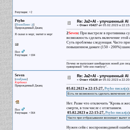
Репутация: +2
Psyho
Re: Ja2+AI - улучшенный AI 
[
]
ПсихоПакос :))
«
Ответ #3427 от
05.02.2023 в 22:15
Прирожденный Джаец
2
Seven
:
При выстреле в противника су
Я сказал в морг, значит в морг
возможность сделать включение этой
Суть проблемы следующая. Часто при 
повышенном дамаге (150 - 200%) шанс
Пол:
Репутация: +184
Почему не выпускают швейцарских ножей для сисад
гравировкой "себе или главбуху"..
Seven
Re: Ja2+AI - улучшенный AI 
[
]
семЁрыш
«
Ответ #3428 от
05.02.2023 в 22:20
Кардинал
Прирожденный Джаец
05.02.2023 в 22:15:27,
Psyho писал(a)
:
Есть ли возможность сделать включение э
Нет. Разве что отключить "Кровь и же
смерти, в том числе с отлетанием.
Пол:
05.02.2023 в 22:15:27,
Psyho писал(a)
Репутация: +364
Часто при отбрасывании возникает вылет е
Нужен сейв с воспроизводимой ошибк