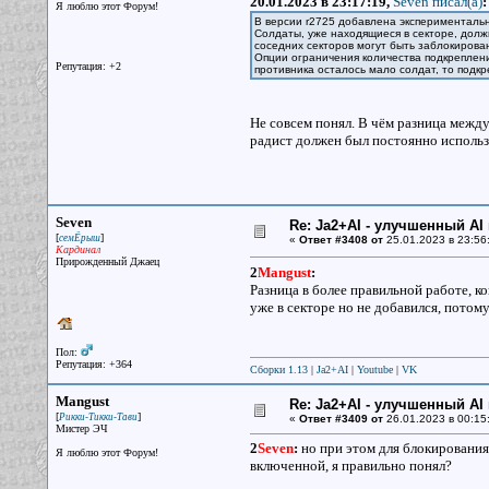
20.01.2023 в 23:17:19,
Seven писал(a)
:
Я люблю этот Форум!
В версии r2725 добавлена экспериментальн
Солдаты, уже находящиеся в секторе, должн
соседних секторов могут быть заблокирова
Опции ограничения количества подкреплени
Репутация: +2
противника осталось мало солдат, то подкр
Не совсем понял. В чём разница между 
радист должен был постоянно использ
Seven
Re: Ja2+AI - улучшенный AI 
[
]
семЁрыш
«
Ответ #3408 от
25.01.2023 в 23:56
Кардинал
Прирожденный Джаец
2
Mangust
:
Разница в более правильной работе, ко
уже в секторе но не добавился, потому
Пол:
Репутация: +364
Сборки 1.13
|
Ja2+AI
|
Youtube
|
VK
Mangust
Re: Ja2+AI - улучшенный AI 
[
]
Рикки-Тикки-Тави
«
Ответ #3409 от
26.01.2023 в 00:15
Мистер ЭЧ
2
Seven
:
но при этом для блокирования
Я люблю этот Форум!
включенной, я правильно понял?