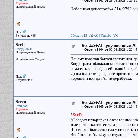
семЁрыш
«
Ответ #3443 от
28.02.2023 в 20:15
Кардинал
Прирожденный Джаец
Небольшая донастройка AI в r2792, и
Пол:
Репутация: +364
Сборки 1.13
|
Ja2+AI
|
Youtube
|
VK
SerTi
Re: Ja2+AI - улучшенный AI 
[
]
Sergej 1973
«
Ответ #3444 от
03.03.2023 в 23:44
Прирожденный Джаец
Почему враг так боится слезогонки, д
Я люблю этот Форум!
Когда враги обложили меня слезогонко
ломануться вперёд всей толпой под её
урона (на этом прогрессе противогазы 
Пол:
хорошо, а вот для AI- недоработка.
Репутация: +8
Seven
Re: Ja2+AI - улучшенный AI 
[
]
семЁрыш
«
Ответ #3445 от
04.03.2023 в 10:44
Кардинал
Прирожденный Джаец
2
SerTi
:
AI солдат игнорирует слезоточивый газ
знает, что в клетке есть газ, и никак н
Что может быть это если у них есть про
Вообще, чтобы такую ситуацию полно