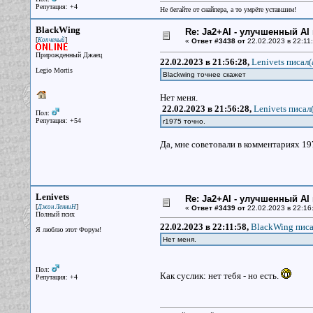
Репутация: +4
Не бегайте от снайпера, а то умрёте уставшим!
BlackWing
Re: Ja2+AI - улучшенный AI 
[
]
Копченый
«
Ответ #3438 от
22.02.2023 в 22:11:
Прирожденный Джаец
22.02.2023 в 21:56:28,
Lenivets писал(
Legio Mortis
Blackwing точнее скажет
Нет меня.
22.02.2023 в 21:56:28,
Lenivets писал(
Пол:
Репутация: +54
r1975 точно.
Да, мне советовали в комментариях 19
Lenivets
Re: Ja2+AI - улучшенный AI 
[
]
Джон ЛенниН
«
Ответ #3439 от
22.02.2023 в 22:16
Полный псих
22.02.2023 в 22:11:58,
BlackWing писа
Я люблю этот Форум!
Нет меня.
Пол:
Как суслик: нет тебя - но есть.
Репутация: +4