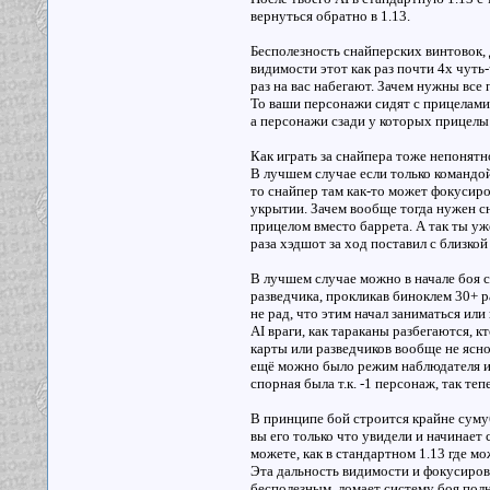
вернуться обратно в 1.13.
Бесполезность снайперских винтовок, 
видимости этот как раз почти 4x чуть-
раз на вас набегают. Зачем нужны все
То ваши персонажи сидят с прицелами 
а персонажи сзади у которых прицелы 
Как играть за снайпера тоже непонятн
В лучшем случае если только командой 
то снайпер там как-то может фокусиро
укрытии. Зачем вообще тогда нужен с
прицелом вместо баррета. А так ты уже
раза хэдшот за ход поставил с близкой
В лучшем случае можно в начале боя с
разведчика, прокликав биноклем 30+ ра
не рад, что этим начал заниматься ил
AI враги, как тараканы разбегаются, к
карты или разведчиков вообще не ясно
ещё можно было режим наблюдателя ис
спорная была т.к. -1 персонаж, так теп
В принципе бой строится крайне сумуб
вы его только что увидели и начинает 
можете, как в стандартном 1.13 где м
Эта дальность видимости и фокусиров
бесполезным, ломает систему боя полно