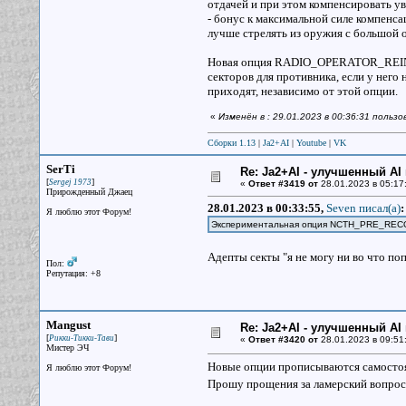
отдачей и при этом компенсировать ув
- бонус к максимальной силе компенса
лучше стрелять из оружия с большой 
Новая опция RADIO_OPERATOR_REINF
секторов для противника, если у него 
приходят, независимо от этой опции.
«
Изменён в : 29.01.2023 в 00:36:31 польз
Сборки 1.13
|
Ja2+AI
|
Youtube
|
VK
SerTi
Re: Ja2+AI - улучшенный AI 
[
]
Sergej 1973
«
Ответ #3419 от
28.01.2023 в 05:17
Прирожденный Джаец
28.01.2023 в 00:33:55,
Seven писал(a)
:
Я люблю этот Форум!
Экспериментальная опция NCTH_PRE_REC
Адепты секты "я не могу ни во что по
Пол:
Репутация: +8
Mangust
Re: Ja2+AI - улучшенный AI 
[
]
Рикки-Тикки-Тави
«
Ответ #3420 от
28.01.2023 в 09:51
Мистер ЭЧ
Новые опции прописываются самостоя
Я люблю этот Форум!
Прошу прощения за ламерский вопро