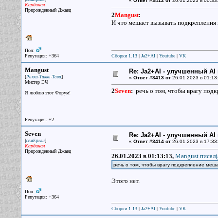
«
Ответ #3412 от
26.01.2023 в 00:33
Кардинал
Прирожденный Джаец
2
Mangust
:
И что мешает вызывать подкрепления 
Пол:
Репутация: +364
Сборки 1.13
|
Ja2+AI
|
Youtube
|
VK
Mangust
Re: Ja2+AI - улучшенный AI 
[
]
Рикки-Тикки-Тави
«
Ответ #3413 от
26.01.2023 в 01:13
Мистер ЭЧ
2
Seven
:
речь о том, чтобы врагу подкр
Я люблю этот Форум!
Репутация: +2
Seven
Re: Ja2+AI - улучшенный AI 
[
]
семЁрыш
«
Ответ #3414 от
26.01.2023 в 17:33
Кардинал
Прирожденный Джаец
26.01.2023 в 01:13:13,
Mangust писал(
речь о том, чтобы врагу подкрепление меш
Этого нет.
Пол:
Репутация: +364
Сборки 1.13
|
Ja2+AI
|
Youtube
|
VK