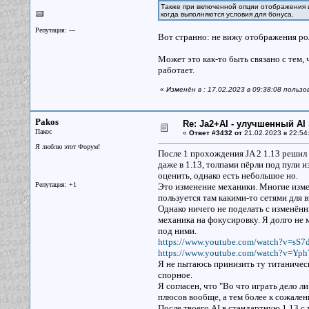
Также при включенной опции отображения 
когда выполняются условия для бонуса.
Репутация: ---
Вот странно: не вижу отображения рол
Может это как-то быть связано с тем,
работает.
«
Изменён в : 17.02.2023 в 09:38:08 пользо
Pakos
Re: Ja2+AI - улучшенный AI 
Пакос
«
Ответ #3432 от
21.02.2023 в 22:54
Я люблю этот Форум!
После 1 прохождения JA 2 1.13 решил
даже в 1.13, толпами пёрли под пули и
оценить, однако есть небольшое но.
Репутация: +1
Это изменение механики. Многие измен
пользуется там какими-то сетями для 
Однако ничего не поделать с изменён
механика на фокусировку. Я долго не 
под ними.
https://www.youtube.com/watch?v=sS
https://www.youtube.com/watch?v=Yp
Я не пытаюсь принизить ту титаническ
спорное.
Я согласен, что "Во что играть дело 
плюсов вообще, а тем более к сожал
После твоего AI в стандартную 1.13 с