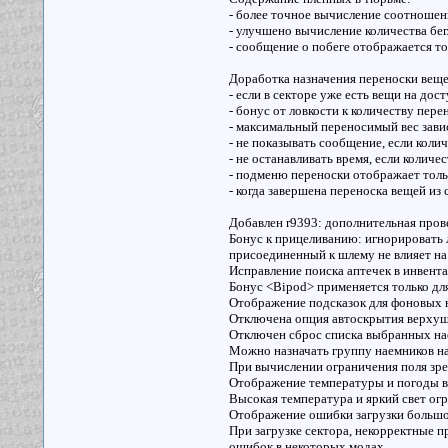
- более точное вычисление соотношен
- улучшено вычисление количества бе
- сообщение о побеге отображается то
Доработка назначения переноски веще
- если в секторе уже есть вещи на до
- бонус от ловкости к количеству пере
- максимальный переносимый вес зави
- не показывать сообщение, если коли
- не останавливать время, если колич
- подменю переноски отображает тольк
- когда завершена переноска вещей из
Добавлен r9393: дополнительная прове
Бонус к прицеливанию: игнорировать
присоединенный к шлему не влияет на 
Исправление поиска аптечек в инвента
Бонус <Bipod> применяется только для
Отображение подсказок для фоновых н
Отключена опция автоскрытия верхушек
Отключен сброс списка выбранных нае
Можно назначать группу наемников на
При вычислении ограничения поля зре
Отображение температуры и погоды в 
Высокая температура и яркий свет о
Отображение ошибки загрузки большой
При загрузке сектора, некорректные пр
ошибок в некоторых модах.