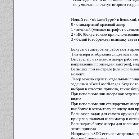
- по умолчанию статус второго создан
Новый тег <ubLaserType> в Items.xml, 
0 - стандартный красный лазер
1 - зеленый (меньше штраф от освеще
2 - ИК (бонус только при использован
3 - белый (отображает вспышку света 
Бонусы от лазеров не работают в ярком
Тип лазера отображается цветом в ин
Выстрел при активном лазере работает
направлении произведен выстрел), вид
Вспышка при выстреле (или использова
момент.
Лазер можно сделать отдельным прице
заданным <BestLaserRange> будет ото
выбран в качестве прицела, также бону
При использовании лазера как отдельн
видна.
При использовании стандартных лазер
как бонус к открытому прицелу или пр
Если лазер задан для самого оружия (н
прицелов, включая коллиматор и оптик
Если задать бонус лазера для коллима
этого прицела.
Например, в SDO есть совмещенные при
большой мощности).