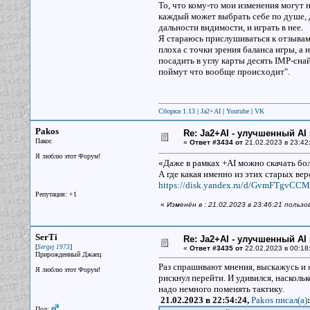
То, что кому-то мои изменения могут н
каждый может выбрать себе по душе, 
дальности видимости, и играть в нее.
Я стараюсь прислушиваться к отзывам 
плоха с точки зрения баланса игры, а 
посадить в углу карты десять IMP-сна
поймут что вообще происходит".
Сборки 1.13
|
Ja2+AI
|
Youtube
|
VK
Pakos
Re: Ja2+AI - улучшенный AI 
Пакос
«
Ответ #3434 от
21.02.2023 в 23:42
Я люблю этот Форум!
«Даже в рамках +AI можно скачать бол
А где какая именно из этих старых ве
https://disk.yandex.ru/d/GvmFTgvCCM
Репутация: +1
«
Изменён в : 21.02.2023 в 23:46:21 польз
SerTi
Re: Ja2+AI - улучшенный AI 
[
]
Sergej 1973
«
Ответ #3435 от
22.02.2023 в 00:18
Прирожденный Джаец
Раз спрашивают мнения, выскажусь и 
Я люблю этот Форум!
рискнул перейти. И удивился, насколь
надо немного поменять тактику.
21.02.2023 в 22:54:24,
Pakos писал(a)
:
Пол: