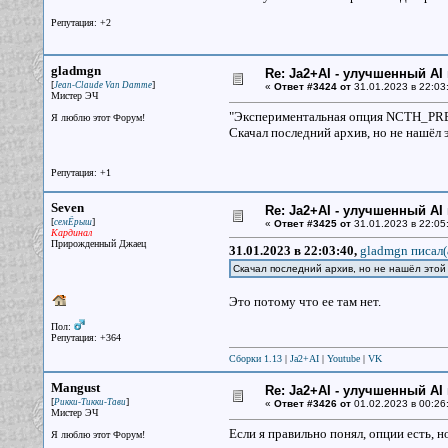
Репутация: +2
gladmgn
Re: Ja2+AI - улучшенный AI 
[
]
Jean-Claude Van Damme
«
Ответ #3424 от
31.01.2023 в 22:03
Мистер ЭЧ
"Экспериментальная опция NCTH_PRE_R
Я люблю этот Форум!
Скачал последний архив, но не нашёл 
Репутация: +1
Seven
Re: Ja2+AI - улучшенный AI 
[
]
семЁрыш
«
Ответ #3425 от
31.01.2023 в 22:05
Кардинал
Прирожденный Джаец
31.01.2023 в 22:03:40,
gladmgn писал(
Скачал последний архив, но не нашёл этой
Это потому что ее там нет.
Пол:
Репутация: +364
Сборки 1.13
|
Ja2+AI
|
Youtube
|
VK
Mangust
Re: Ja2+AI - улучшенный AI 
[
]
Рикки-Тикки-Тави
«
Ответ #3426 от
01.02.2023 в 00:26
Мистер ЭЧ
Если я правильно понял, опции есть, 
Я люблю этот Форум!