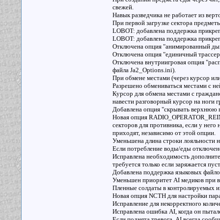
свежей.
Навык разведчика не работает из верто
При первой загрузке сектора предмет
LOBOT: добавлена поддержка прикрепл
LOBOT: добавлена поддержка прикреп
Отключена опция "анимированный дым"
Отключена опция "единичный трассер" 
Отключена внутриигровая опция "расп
файла Ja2_Options.ini).
При обмене местами (через курсор или
Разрешено обмениваться местами с не
Курсор для обмена местами с граждан
навести разговорный курсор на ноги г
Добавлена опция "скрывать верхнюю п
Новая опция RADIO_OPERATOR_REINF
секторов для противника, если у него 
приходят, независимо от этой опции.
Уменьшена длина строки лояльности н
Если потребление воды/еды отключено
Исправлена необходимость дополнител
требуется только если заряжается пус
Добавлена поддержка языковых файлов
Уменьшен приоритет AI медиков при в
Пленные солдаты в контролируемых и
Новая опция NCTH для настройки п
Исправление для некорректного колич
Исправлена ошибка AI, когда он пыталс
Если поднята тревога, AI всегда соо