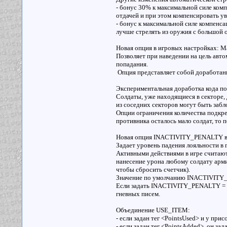
- бонус 30% к максимальной силе комп
отдачей и при этом компенсировать ув
- бонус к максимальной силе компенса
лучше стрелять из оружия с большой 
Новая опция в игровых настройках: М
Позволяет при наведении на цель авт
попадания.
Опция представляет собой доработанн
Экспериментальная доработка кода по
Солдаты, уже находящиеся в секторе, 
из соседних секторов могут быть заб
Опции ограничения количества подкре
противника осталось мало солдат, то 
Новая опция INACTIVITY_PENALTY в ра
Задает уровень падения лояльности в 
Активными действиями в игре считают
нанесение урона любому солдату арми
чтобы сбросить счетчик).
Значение по умолчанию INACTIVITY_
Если задать INACTIVITY_PENALTY = 0,
гневных писем.
Объединение USE_ITEM:
- если задан тег <PointsUsed> и у пр
- если задан тег <PointsAdded>, он за