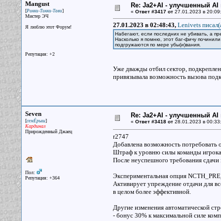
Mangust
Re: Ja2+AI - улучшенный AI 
[
]
Рикки-Тикки-Тави
«
Ответ #3417 от
27.01.2023 в 20:09
Мистер ЭЧ
27.01.2023 в 02:48:43,
Lenivets писал(
Я люблю этот Форум!
Набегают, если последних не убивать, а пр
Насколько я помню, этот баг-фичу починили 
подгружаются по мере убы(и)вания.
Репутация: +2
Уже дважды отбил сектор, подкреплени
привязывала возможность вызова подк
Seven
Re: Ja2+AI - улучшенный AI 
[
]
семЁрыш
«
Ответ #3418 от
28.01.2023 в 00:33
Кардинал
Прирожденный Джаец
r2747
Добавлена возможность потребовать от
Штраф к уровню силы команды игрока, 
После неуспешного требования сдачи в
Пол:
Экспериментальная опция NCTH_PRE_RE
Репутация: +364
Активирует упреждение отдачи для вс
в целом более эффективной.
Другие изменения автоматической стр
- бонус 30% к максимальной силе комп