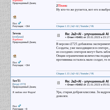
Кардинал
Прирожденный Джаец
2
Tixon
:
Ну кто-то же ругается, вот его и выбро
Пол:
Репутация: +364
Сборки 1.13
|
Ja2+AI
|
Youtube
|
VK
Seven
Re: Ja2+AI - улучшенный AI 
[
]
семЁрыш
«
Ответ #3401 от
20.01.2023 в 23:17
Кардинал
Прирожденный Джаец
В версии r2725 добавлена эксперимен
Солдаты, уже находящиеся в секторе, 
из соседних секторов могут быть заб
Опции ограничения количества подкре
противника осталось мало солдат, то 
Пол:
Репутация: +364
Сборки 1.13
|
Ja2+AI
|
Youtube
|
VK
SerTi
Re: Ja2+AI - улучшенный AI 
[
]
Sergej 1973
«
Ответ #3402 от
21.01.2023 в 05:01
Прирожденный Джаец
Ура, старая добрая классика. За кадро
Я люблю этот Форум!
доволен.
Пол:
Репутация: +8