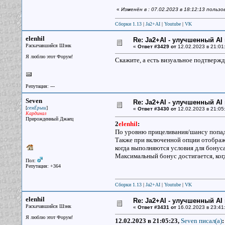
«
Изменён в : 07.02.2023 в 18:12:13 польз
Сборки 1.13
|
Ja2+AI
|
Youtube
|
VK
elenhil
Re: Ja2+AI - улучшенный AI 
Раскачавшийся Шэнк
«
Ответ #3429 от
12.02.2023 в 21:01
Я люблю этот Форум!
Скажите, а есть визуальное подтвержд
Репутация: ---
Seven
Re: Ja2+AI - улучшенный AI 
[
]
семЁрыш
«
Ответ #3430 от
12.02.2023 в 21:05
Кардинал
Прирожденный Джаец
2
elenhil
:
По уровню прицеливания/шансу попад
Также при включенной опции отображе
когда выполняются условия для бонуса
Максимальный бонус достигается, когд
Пол:
Репутация: +364
Сборки 1.13
|
Ja2+AI
|
Youtube
|
VK
elenhil
Re: Ja2+AI - улучшенный AI 
Раскачавшийся Шэнк
«
Ответ #3431 от
16.02.2023 в 23:41
Я люблю этот Форум!
12.02.2023 в 21:05:23,
Seven писал(a)
: