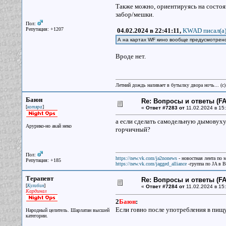
Также можно, ориентируясь на состояни
забор/мешки.
Пол:
Репутация: +1207
04.02.2024 в 22:41:11,
KWAD писал(a
А на картах WF кино вообще предусмотрен
Вроде нет.
Летний дождь наливает в бутылку двора ночь... (с
Баюн
Re: Вопросы и ответы (FAQ
[
]
котяра
«
Ответ #7283 от
11.02.2024 в 15:
а если сделать самодельную дымовуху и
Арурико-но акай неко
горчичный?
Пол:
https://new.vk.com/ja2nonews
- новостная лента по 
Репутация: +185
https://new.vk.com/jagged_alliance
-группа по JA в 
Терапевт
Re: Вопросы и ответы (FAQ
[
]
Кулибин
«
Ответ #7284 от
11.02.2024 в 15:
Кардинал
2
Баюн
:
Если говно после употребления в пищу
Народный целитель. Шарлатан высшей
категории.