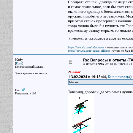
Собирать станок - дважды помацав его
и самое прикольное, если бы этот ста
около него драньца с боекомплектом, п
оружия, и якобы его перезаряжал. Мож
при этом станок проверял бы наличие р
тогда можно было бы глушить эти "рас
вражескому станку мерком, то можно е
«
Изменён в : 13.02.2024 в 19:26:49 польз
https://new.vk.com/ja2nonews
- новостная лента по 
https://new.vk.com/jagged_alliance
-группа по JA в 
Raty
Re: Вопросы и ответы (FAQ
[
]
Крыс
«
Ответ #7287 от
13.02.2024 в 21
Прирожденный Джаец
2
Баюн
:
Здесь красивая местность...
13.02.2024 в 19:15:44,
Баюн писал(a)
:
Мысли.
Пол:
Товарищ, дорогой, да это самая лучшая
Репутация: +110