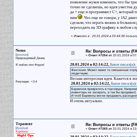
появление жуков изменить, что бы три
точно не сделаешь, но идея уместна д
да + еще и программист C+, который по
ним
. Что еще не говори, у JA2 дви
сделали, что играть можно в большом 
переходить на 3D графику в любом случ
«
Изменён в : 20.01.2024 в 03:44:38 поль
Nemo
Re: Вопросы и ответы (FAQ
[
]
капитан
«
Ответ #7264 от
20.01.2024 в 07
Прирожденный Джаец
20.01.2024 в 02:14:22,
Баюн писал(a)
:
Я люблю этот Форум!
Фантазия. Может какие то смешанные отряд
люди+жуки.
Весьма интересная идея. Кажется в ло
Репутация: +114
20.01.2024 в 02:14:22,
Баюн писал(a)
:
Барменов превратить в торговцев. Например
инвентарь не засирать, а так бы продавал)
И чтоб Бармены могли продавать расходни
И очень актуально.
Терапевт
Re: Вопросы и ответы (FAQ
[
]
Кулибин
«
Ответ #7265 от
20.01.2024 в 13
Кардинал
20.01.2024 в 02:14:22,
Баюн писал(a)
: