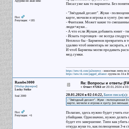
Арурико-но акай неко
Писал уже как то варианты. Без поняти
- "Звёздный десант". Жуки - полноценн
карте, мочили и игрока и хунту. (но 
Пол:
Репутация: +185
- Фантазия. Может какие то смешанны
люди+жуки...
- А что если Жукам добавить юнит - ти
- Искать торговцев - не всегда сподру
Неплохо бы - Барменов превратить в то
удаляю чтоб инвентарь не засирать, а 
И чтоб Бармены могли продавать расхо
мед.сумки.
https://new.vk.com/ja2nonews
- новостная лента по 
https://new.vk.com/jagged_alliance
-группа по JA в 
Rambo3000
Re: Вопросы и ответы (FAQ
[
]
Убийца фермеров
«
Ответ #7263 от
20.01.2024 в 03
Lucky Strike
20.01.2024 в 02:14:22,
Баюн писал(a)
:
Seal 2000
- "Звёздный десант". Жуки - полноценная 3
карте, мочили и игрока и хунту. (но меньш
Полагаю, здесь нужно будет учить exe
Пол:
Репутация: +6
убийцами. Однозначно, нужно делать к
будет его завершение. Типо как убить
откуда жуки то, как полноценная 3-я с