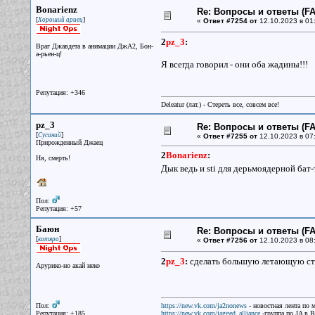
Bonarienz
Re: Вопросы и ответы (FAQ
[
]
Хороший ариец
«
Ответ #7254 от
12.10.2023 в 01
2
pz_3
:
Враг Джавдета в анимации ДжА2, Бон-
а-рьен-ц!
Я всегда говорил - они оба жадины!!!
Репутация: +346
Deleatur (лат.) - Стереть все, совсем все!
pz_3
Re: Вопросы и ответы (FAQ
[
]
Сусаний
«
Ответ #7255 от
12.10.2023 в 07
Прирожденный Джаец
2
Bonarienz
:
Ня, смерть!
Дык ведь и sti для дерьмоядерной бат
Пол:
Репутация: +57
Баюн
Re: Вопросы и ответы (FAQ
[
]
котяра
«
Ответ #7256 от
12.10.2023 в 08:
2
pz_3
:
сделать большую летающую сти
Арурико-но акай неко
Пол:
https://new.vk.com/ja2nonews
- новостная лента по 
Репутация: +185
https://new.vk.com/jagged_alliance
-группа по JA в 