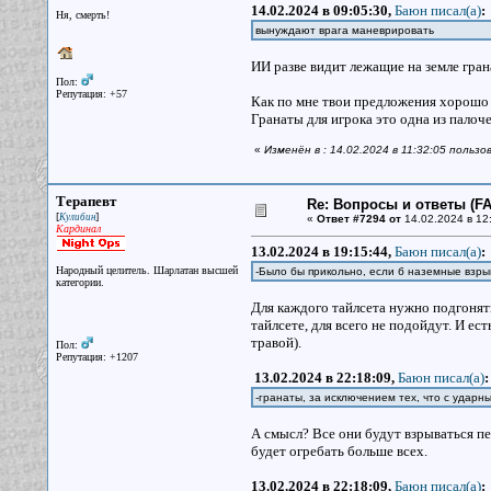
14.02.2024 в 09:05:30,
Баюн писал(a)
:
Ня, смерть!
вынуждают врага маневрировать
ИИ разве видит лежащие на земле гран
Пол:
Репутация: +57
Как по мне твои предложения хорошо 
Гранаты для игрока это одна из палоч
«
Изменён в : 14.02.2024 в 11:32:05 польз
Терапевт
Re: Вопросы и ответы (FAQ
[
]
Кулибин
«
Ответ #7294 от
14.02.2024 в 12
Кардинал
13.02.2024 в 19:15:44,
Баюн писал(a)
:
Народный целитель. Шарлатан высшей
-Было бы прикольно, если б наземные взрыв
категории.
Для каждого тайлсета нужно подгонять 
тайлсете, для всего не подойдут. И ес
травой).
Пол:
Репутация: +1207
13.02.2024 в 22:18:09,
Баюн писал(a)
:
-гранаты, за исключением тех, что с уда
А смысл? Все они будут взрываться пер
будет огребать больше всех.
13.02.2024 в 22:18:09,
Баюн писал(a)
: