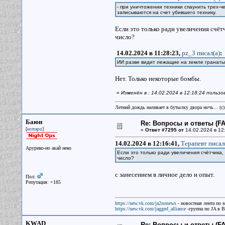
- при уничтожении техники спаунить трех-ч
записываются на счет убившего технику.
Если это только ради увеличения счёт
число?
14.02.2024 в 11:28:23,
pz_3 писал(a)
:
ИИ разве видит лежащие на земле гранаты
Нет. Только некоторые бомбы.
«
Изменён в : 14.02.2024 в 12:18:24 польз
Летний дождь наливает в бутылку двора ночь... (с
Баюн
Re: Вопросы и ответы (FAQ
[
]
котяра
«
Ответ #7295 от
14.02.2024 в 12
14.02.2024 в 12:16:41,
Терапевт писал
Арурико-но акай неко
Если это только ради увеличения счётчика,
число?
с занесением в личное дело и опыт.
Пол:
Репутация: +185
https://new.vk.com/ja2nonews
- новостная лента по 
https://new.vk.com/jagged_alliance
-группа по JA в 
KWAD
Re: Вопросы и ответы (FAQ