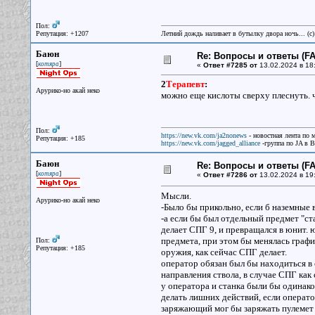
Пол:
Репутация: +1207
Летний дождь наливает в бутылку двора ночь... (с
Баюн
Re: Вопросы и ответы (FAQ
[
]
котяра
«
Ответ #7285 от
13.02.2024 в 18
2
Терапевт
:
Арурико-но акай неко
можно еще кислоты сверху плеснуть. ч
Пол:
https://new.vk.com/ja2nonews
- новостная лента по 
Репутация: +185
https://new.vk.com/jagged_alliance
-группа по JA в 
Баюн
Re: Вопросы и ответы (FAQ
[
]
котяра
«
Ответ #7286 от
13.02.2024 в 19
Мысли.
Арурико-но акай неко
-Было бы прикольно, если б наземные в
-а если бы был отдельный предмет "ста
делает СПГ 9, и превращался в юнит. 
предмета, при этом бы менялась график
Пол:
Репутация: +185
оружия, как сейчас СПГ делает.
оператор обязан был бы находиться в 
направления ствола, в случае СПГ как 
у оператора и станка были бы одинако
делать лишних действий, если оператор
заряжающий мог бы заряжать пулемет 