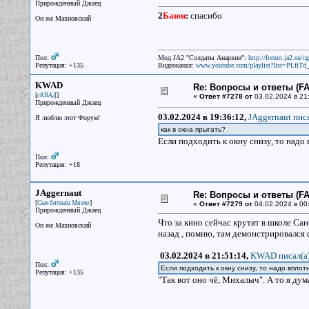
Прирожденный Джаец
2
Баюн
:
спасибо
Он же Махновский
Пол:
Мод JA2 "Солдаты Анархии":
http://forum.ja2.su/
Репутация: +135
Видеоканал:
www.youtube.com/playlist?list=PLfi
KWAD
Re: Вопросы и ответы (FAQ
[
]
сКВАД
«
Ответ #7278 от
03.02.2024 в 21
Прирожденный Джаец
03.02.2024 в 19:36:12,
JAggernaut писа
Я люблю этот Форум!
как в окна прыгать?
Если подходить к окну снизу, то надо
Пол:
Репутация: +18
JAggernaut
Re: Вопросы и ответы (FAQ
[
]
Сын батьки Махно
«
Ответ #7279 от
04.02.2024 в 00
Прирожденный Джаец
Что за кино сейчас крутят в школе Сан
Он же Махновский
назад , помню, там демонстрировался
03.02.2024 в 21:51:14,
KWAD писал(a
Пол:
Если подходить к окну снизу, то надо вплот
Репутация: +135
"Так вот оно чё, Михалыч". А то я дума