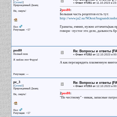
[
]
Сусаний
«
Ответ #7251 от
11.10.2023 в 23:
Прирожденный Джаец
2
pos80
:
Ня, смерть!
Большая часть рецептов есть тут.
http://www.ja2.su/NOtest/bugsandcras
Гранаты, емнип, нужно аттачить(как п
Пол:
Репутация: +57
говоря - пустое это дело, дальность б
pos80
Re: Вопросы и ответы (FAQ
Полный псих
«
Ответ #7252 от
12.10.2023 в 00
Я люблю этот Форум!
А как перезарядить плазменную винто
Репутация: ---
pz_3
Re: Вопросы и ответы (FAQ
[
]
Сусаний
«
Ответ #7253 от
12.10.2023 в 00
Прирожденный Джаец
2
pos80
:
Ня, смерть!
"По честному" - никак, запасные патр
Пол:
Репутация: +57