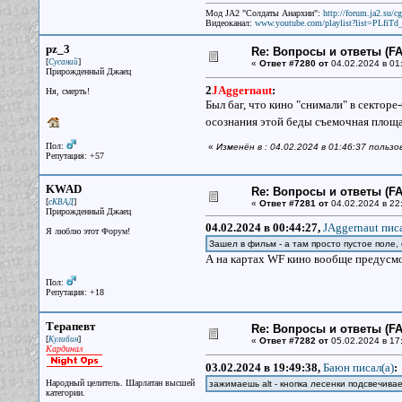
Мод JA2 "Солдаты Анархии":
http://forum.ja2.su/
Видеоканал:
www.youtube.com/playlist?list=PLfi
pz_3
Re: Вопросы и ответы (FAQ
[
]
Сусаний
«
Ответ #7280 от
04.02.2024 в 01
Прирожденный Джаец
2
JAggernaut
:
Ня, смерть!
Был баг, что кино "снимали" в секторе
осознания этой беды съемочная площад
Пол:
«
Изменён в : 04.02.2024 в 01:46:37 польз
Репутация: +57
KWAD
Re: Вопросы и ответы (FAQ
[
]
сКВАД
«
Ответ #7281 от
04.02.2024 в 22:
Прирожденный Джаец
04.02.2024 в 00:44:27,
JAggernaut писа
Я люблю этот Форум!
Зашел в фильм - а там просто пустое поле,
А на картах WF кино вообще предусм
Пол:
Репутация: +18
Терапевт
Re: Вопросы и ответы (FAQ
[
]
Кулибин
«
Ответ #7282 от
05.02.2024 в 17
Кардинал
03.02.2024 в 19:49:38,
Баюн писал(a)
:
Народный целитель. Шарлатан высшей
зажимаешь alt - кнопка лесенки подсвечивае
категории.