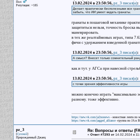
Пол:
13.02.2024 в 23:50:56,
pz_3 писал(a)
:
Репутация: +185
Делает практически бесполезными все гран
забыть, что ИИ умеет кидать гранаты.
гранаты в пошаговой механике практич
защититься нельзя, точность броска в
маневрировать.
в тех же реалтаймовых играх, типа 7.6
фичи с удержанием взведенной гранаты
13.02.2024 в 23:50:56,
pz_3 писал(a)
:
А смысл? Внесет только сомнительный ран
как и тут. у АГСа при навесной стрель
13.02.2024 в 23:50:56,
pz_3 писал(a)
:
с точки зрения эффективности игры
можно конечно играть "максимально эф
разному. тоже эффективно.
https://new.vk.com/ja2nonews
- новостная лента по 
https://new.vk.com/jagged_alliance
-группа по JA в 
pz_3
Re: Вопросы и ответы (FAQ
[
]
Сусаний
«
Ответ #7293 от
14.02.2024 в 11:
Прирожденный Джаец