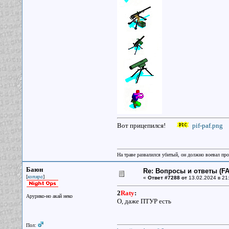
Вот прицепился!
pif-paf.png
На траве развалился убитый, он должно воевал прот
Баюн
Re: Вопросы и ответы (FAQ
[
]
котяра
«
Ответ #7288 от
13.02.2024 в 21
2
Raty
:
Арурико-но акай неко
О, даже ПТУР есть
Пол: