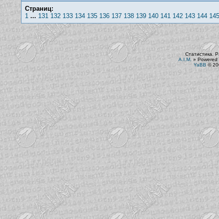
Страниц:
1
...
131
132
133
134
135
136
137
138
139
140
141
142
143
144
14
Статистика. Р
A.I.M.
»
Powered 
YaBB
© 200