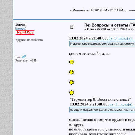
«
Изменён в : 13.02.2024 в 21:51:04 польз
Баюн
Re: Вопросы и ответы (FAQ
[
]
котяра
«
Ответ #7290 от
13.02.2024 в 22
13.02.2024 в 21:48:00,
pz_3 писал(a)
:
Арурико-но акай неко
И даже так, в рамках сектора на нас смогут
где там этот смайл, а, во
Пол:
Репутация: +185
"Терминатор 8: Восстание станков"
13.02.2024 в 21:48:00,
pz_3 писал(a)
:
проще и надежнее делать на механике тан
мысль именно о том, что орудие и стр
от друга.
но если разделить по уязвимости нижн
пробивало, будет тоже интересно.