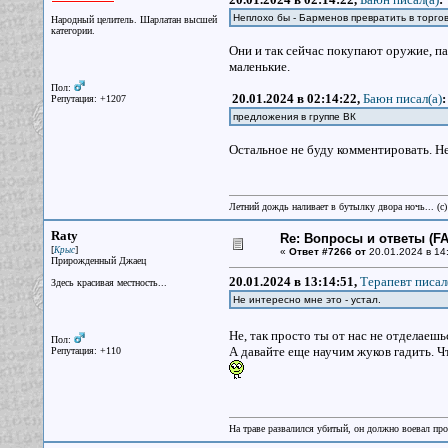
Неплохо бы - Барменов превратить в торгов
Народный целитель. Шарлатан высшей
категории.
Они и так сейчас покупают оружие, па
маленькие.
Пол:
20.01.2024 в 02:14:22,
Баюн писал(a)
:
Репутация: +1207
предложения в группе ВК
Остальное не буду комментировать. Не 
Летний дождь наливает в бутылку двора ночь... (с
Raty
Re: Вопросы и ответы (FAQ
[
]
Крыс
«
Ответ #7266 от
20.01.2024 в 14
Прирожденный Джаец
20.01.2024 в 13:14:51,
Терапевт писал
Здесь красивая местность...
Не интересно мне это - устал.
Не, так просто ты от нас не отделаеш
Пол:
А давайте еще научим жуков гадить. Ч
Репутация: +110
На траве развалился убитый, он должно воевал прот