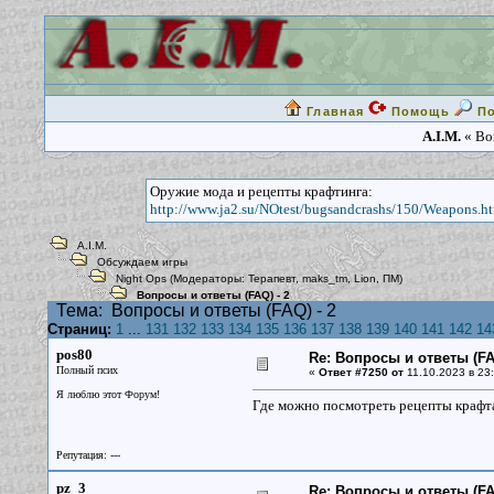
Главная
Помощь
П
A.I.M.
« Воп
Оружие мода и рецепты крафтинга:
http://www.ja2.su/NOtest/bugsandcrashs/150/Weapons.h
A.I.M.
Обсуждаем игры
Night Ops
(Модераторы:
Терапевт
,
maks_tm
,
Lion
,
ПМ
)
Вопросы и ответы (FAQ) - 2
Тема:
Вопросы и ответы (FAQ) - 2
Страниц:
1
...
131
132
133
134
135
136
137
138
139
140
141
142
14
pos80
Re: Вопросы и ответы (FAQ
Полный псих
«
Ответ #7250 от
11.10.2023 в 23:
Я люблю этот Форум!
Где можно посмотреть рецепты крафта
Репутация: ---
pz_3
Re: Вопросы и ответы (FAQ