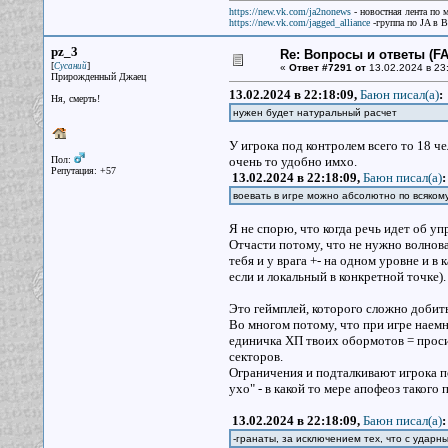
https://new.vk.com/ja2nonews
- новостная лента по 
https://new.vk.com/jagged_alliance
-группа по JA в 
pz_3
Re: Вопросы и ответы (FAQ
[
]
Сусаний
«
Ответ #7291 от
13.02.2024 в 23
Прирожденный Джаец
13.02.2024 в 22:18:09,
Баюн писал(a)
:
Ня, смерть!
нужен будет натуральный расчет
У игрока под контролем всего то 18 ч
Пол:
очень то удобно имхо.
Репутация: +57
13.02.2024 в 22:18:09,
Баюн писал(a)
:
воевать в игре можно абсолютно по всяком
Я не спорю, что когда речь идет об у
Отчасти потому, что не нужно волнов
тебя и у врага +- на одном уровне и 
если и локальный в конкретной точке)
Это геймплей, которого сложно добит
Во многом потому, что при игре наемн
единичка ХП твоих обормотов = проси
секторов.
Ограничения и подталкивают игрока п
ухо" - в какой то мере апофеоз такого 
13.02.2024 в 22:18:09,
Баюн писал(a)
:
-гранаты, за исключением тех, что с удар