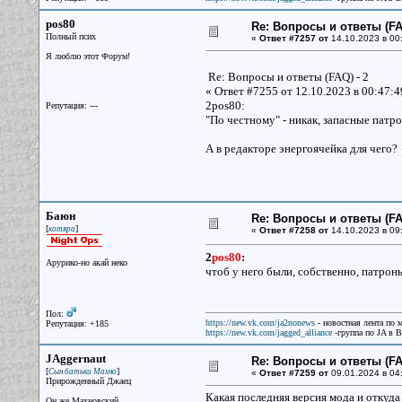
pos80
Re: Вопросы и ответы (FAQ
Полный псих
«
Ответ #7257 от
14.10.2023 в 00
Я люблю этот Форум!
Re: Вопросы и ответы (FAQ) - 2
« Ответ #7255 от 12.10.2023 в 00:47:
2pos80:
Репутация: ---
"По честному" - никак, запасные патр
А в редакторе энергоячейка для чего?
Баюн
Re: Вопросы и ответы (FAQ
[
]
котяра
«
Ответ #7258 от
14.10.2023 в 09
2
pos80
:
Арурико-но акай неко
чтоб у него были, собственно, патрон
Пол:
https://new.vk.com/ja2nonews
- новостная лента по 
Репутация: +185
https://new.vk.com/jagged_alliance
-группа по JA в 
JAggernaut
Re: Вопросы и ответы (FAQ
[
]
Сын батьки Махно
«
Ответ #7259 от
09.01.2024 в 04
Прирожденный Джаец
Какая последняя версия мода и откуда
Он же Махновский