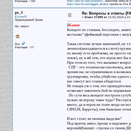
https://new.vk.com/ja2nonews
- новостная лента по 
Репутация: +185
https://new.vk.com/jagged_alliance
-группа по JA в 
pz_3
Re: Вопросы и ответы (FAQ
[
]
Сусаний
«
Ответ #7289 от
13.02.2024 в 21
Прирожденный Джаец
2
Баюн
:
Ня, смерть!
Концепт по станкам, бесспорно, занятн
костылях" (фейковый персонаж с визу
Такая система лучше нынешней, ну т.е
Пол:
Репутация: +57
личного(находящегося в слоте) оружия,
по моему есть проблемы, не просто та
земле), ну и мб тем, что игрок мог бы
При этом из того, что вызывает вопро
СПГ - это технически ополченец, кем 
зрения нас не ограничивало в возмож
группировку, чтобы убийство одного с
нас смогут все станки обидеться.
Не говоря уж о том, что принудительн
позволяет закончить бой по нормально
По сути весь концепт построен сугубо
нужно ли игроку такое чудо? Расстрел
много, да и игрок на этапе когда он 
СВЧ338, Барреты), они банально точне
И вот стоит ли овчинка выделки?
Под врагов, имхо, проще и надежнее д
верхний(башня) - стрелок со своим ДШ