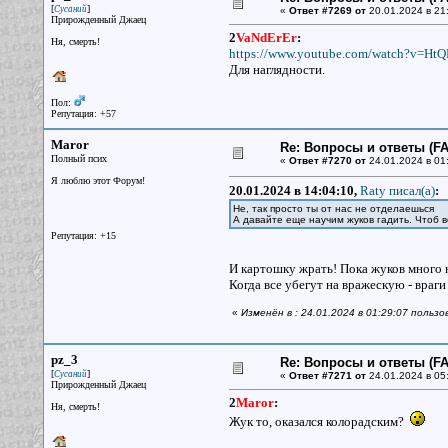
[
]
Сусаний
«
Ответ #7269 от
20.01.2024 в 21
Прирожденный Джаец
2
VaNdErEr
:
Ня, смерть!
https://www.youtube.com/watch?v=Ht
Для наглядности.
Пол:
Репутация: +57
Maror
Re: Вопросы и ответы (FAQ
Полный псих
«
Ответ #7270 от
24.01.2024 в 01
Я люблю этот Форум!
20.01.2024 в 14:04:10,
Raty писал(a)
:
Не, так просто ты от нас не отделаешься
А давайте еще научим жуков гадить. Чтоб в
Репутация: +15
И картошку жрать! Пока жуков много н
Когда все убегут на вражескую - враги
«
Изменён в : 24.01.2024 в 01:29:07 пользо
pz_3
Re: Вопросы и ответы (FAQ
[
]
Сусаний
«
Ответ #7271 от
24.01.2024 в 05
Прирожденный Джаец
2
Maror
:
Ня, смерть!
Жук то, оказался колорадским?