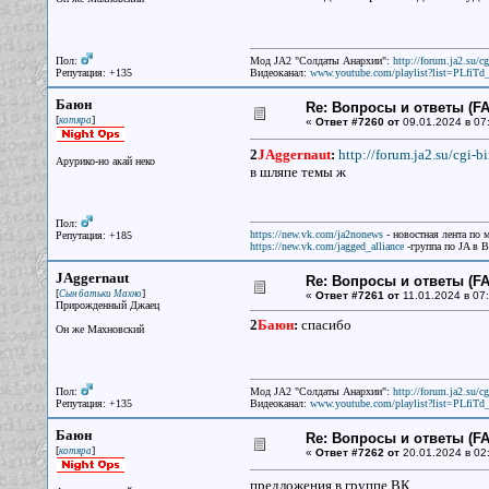
Пол:
Мод JA2 "Солдаты Анархии":
http://forum.ja2.su/
Репутация: +135
Видеоканал:
www.youtube.com/playlist?list=PLfi
Баюн
Re: Вопросы и ответы (FAQ
[
]
котяра
«
Ответ #7260 от
09.01.2024 в 07
2
JAggernaut
:
http://forum.ja2.su/cgi
Арурико-но акай неко
в шляпе темы ж
Пол:
https://new.vk.com/ja2nonews
- новостная лента по 
Репутация: +185
https://new.vk.com/jagged_alliance
-группа по JA в 
JAggernaut
Re: Вопросы и ответы (FAQ
[
]
Сын батьки Махно
«
Ответ #7261 от
11.01.2024 в 07:
Прирожденный Джаец
2
Баюн
:
спасибо
Он же Махновский
Пол:
Мод JA2 "Солдаты Анархии":
http://forum.ja2.su/
Репутация: +135
Видеоканал:
www.youtube.com/playlist?list=PLfi
Баюн
Re: Вопросы и ответы (FAQ
[
]
котяра
«
Ответ #7262 от
20.01.2024 в 02
предложения в группе ВК