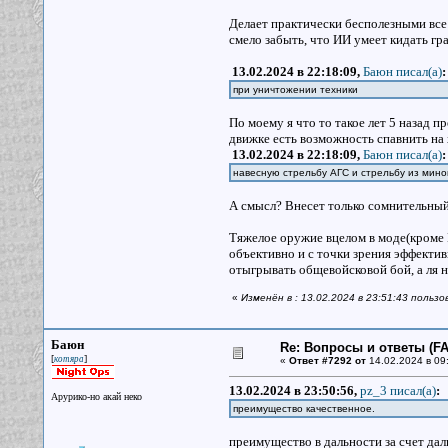
Делает практически бесполезными все 
смело забыть, что ИИ умеет кидать г
13.02.2024 в 22:18:09,
Баюн писал(a)
:
при уничтожении техники
По моему я что то такое лет 5 назад п
движке есть возможность спавнить на
13.02.2024 в 22:18:09,
Баюн писал(a)
:
навесную стрельбу АГС и стрельбу из мин
А смысл? Внесет только сомнительный
Тяжелое оружие вцелом в моде(кроме 
объективно и с точки зрения эффектив
отыгрывать общевойсковой бой, а ля 
«
Изменён в : 13.02.2024 в 23:51:43 польз
Баюн
Re: Вопросы и ответы (FAQ
[
]
котяра
«
Ответ #7292 от
14.02.2024 в 09
13.02.2024 в 23:50:56,
pz_3 писал(a)
:
Арурико-но акай неко
преимущество качественное.
преимущество в дальности за счет да