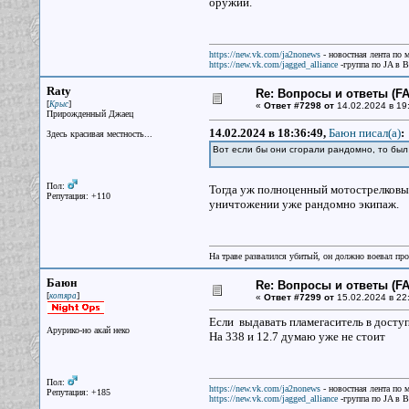
оружии.
https://new.vk.com/ja2nonews
- новостная лента по 
https://new.vk.com/jagged_alliance
-группа по JA в 
Raty
Re: Вопросы и ответы (FAQ
[
]
Крыс
«
Ответ #7298 от
14.02.2024 в 19
Прирожденный Джаец
14.02.2024 в 18:36:49,
Баюн писал(a)
:
Здесь красивая местность...
Вот если бы они сгорали рандомно, то был
Пол:
Тогда уж полноценный мотострелковый
Репутация: +110
уничтожении уже рандомно экипаж.
На траве развалился убитый, он должно воевал прот
Баюн
Re: Вопросы и ответы (FAQ
[
]
котяра
«
Ответ #7299 от
15.02.2024 в 22
Если выдавать пламегаситель в доступ,
Арурико-но акай неко
На 338 и 12.7 думаю уже не стоит
Пол:
https://new.vk.com/ja2nonews
- новостная лента по 
Репутация: +185
https://new.vk.com/jagged_alliance
-группа по JA в 