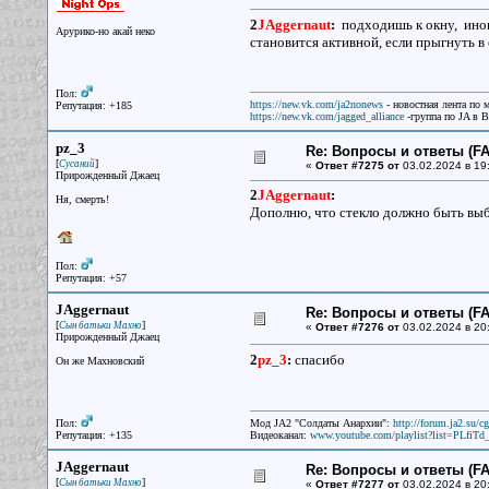
2
JAggernaut
:
подходишь к окну, иногд
Арурико-но акай неко
становится активной, если прыгнуть в
Пол:
https://new.vk.com/ja2nonews
- новостная лента по 
Репутация: +185
https://new.vk.com/jagged_alliance
-группа по JA в 
pz_3
Re: Вопросы и ответы (FAQ
[
]
Сусаний
«
Ответ #7275 от
03.02.2024 в 19
Прирожденный Джаец
2
JAggernaut
:
Ня, смерть!
Дополню, что стекло должно быть выб
Пол:
Репутация: +57
JAggernaut
Re: Вопросы и ответы (FAQ
[
]
Сын батьки Махно
«
Ответ #7276 от
03.02.2024 в 20:
Прирожденный Джаец
2
pz_3
:
спасибо
Он же Махновский
Пол:
Мод JA2 "Солдаты Анархии":
http://forum.ja2.su/
Репутация: +135
Видеоканал:
www.youtube.com/playlist?list=PLfi
JAggernaut
Re: Вопросы и ответы (FAQ
[
]
Сын батьки Махно
«
Ответ #7277 от
03.02.2024 в 20: