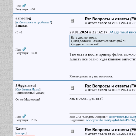
Пол:
Репутация: +57
arheolog
Re: Вопросы и ответы (FAQ
[
]
а здесь кости не пробегали?
«
Ответ #7272 от
29.01.2024 в 22
Bananan
29.01.2024 в 22:32:17,
JAggernaut писа
(!) +1
Есть два вопроса:
1) как должен называться этот файл?
2) куда его класть?
Пол:
Репутация: +450
Там есть в посте пример файла, можно 
Класть всё равно куда главное запусти
Хмели-сумели, и у нас получится.
JAggernaut
Re: Вопросы и ответы (FAQ
[
]
Сын батьки Махно
«
Ответ #7273 от
03.02.2024 в 19
Прирожденный Джаец
как в окна прыгать?
Он же Махновский
Пол:
Мод JA2 "Солдаты Анархии":
http://forum.ja2.su/
Репутация: +135
Видеоканал:
www.youtube.com/playlist?list=PLfi
Баюн
Re: Вопросы и ответы (FAQ
[
]
котяра
«
Ответ #7274 от
03.02.2024 в 19