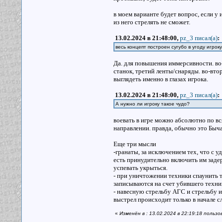
в моем варианте будет вопрос, если у
из него стрелять не сможет.
13.02.2024 в 21:48:00,
pz_3 писал(a)
:
весь концепт построен сугубо в угоду игроку
Да. для повышения иммерсивности. во-
станок, третий ленты/снаряды. во-вто
выглядеть именно в глазах игрока.
13.02.2024 в 21:48:00,
pz_3 писал(a)
:
А нужно ли игроку такое чудо?
воевать в игре можно абсолютно по в
направлении. правда, обычно это Быча
Еще три мысли
-гранаты, за исключением тех, что с 
есть принудительно включить им задер
успевать укрыться.
- при уничтожении техники спаунить т
записываются на счет убившего техн
- навесную стрельбу АГС и стрельбу и
выстрел происходит только в начале 
«
Изменён в : 13.02.2024 в 22:19:18 польз