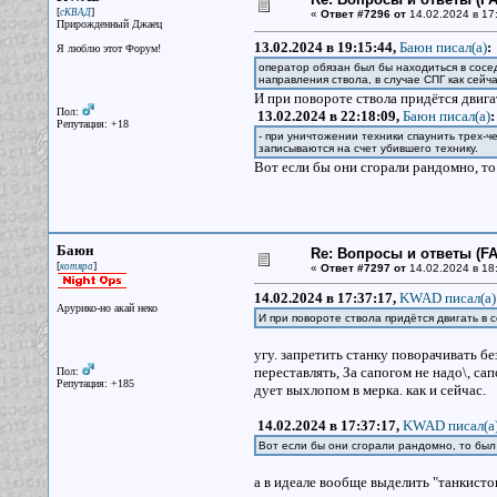
[
]
сКВАД
«
Ответ #7296 от
14.02.2024 в 17
Прирожденный Джаец
13.02.2024 в 19:15:44,
Баюн писал(a)
:
Я люблю этот Форум!
оператор обязан был бы находиться в сосе
направления ствола, в случае СПГ как сейча
И при повороте ствола придётся двига
Пол:
13.02.2024 в 22:18:09,
Баюн писал(a)
:
Репутация: +18
- при уничтожении техники спаунить трех-ч
записываются на счет убившего технику.
Вот если бы они сгорали рандомно, то
Баюн
Re: Вопросы и ответы (FAQ
[
]
котяра
«
Ответ #7297 от
14.02.2024 в 18
14.02.2024 в 17:37:17,
KWAD писал(a)
Арурико-но акай неко
И при повороте ствола придётся двигать в
угу. запретить станку поворачивать б
переставлять, За сапогом не надо\, са
Пол:
Репутация: +185
дует выхлопом в мерка. как и сейчас.
14.02.2024 в 17:37:17,
KWAD писал(a
Вот если бы они сгорали рандомно, то был
а в идеале вообще выделить "танкисто