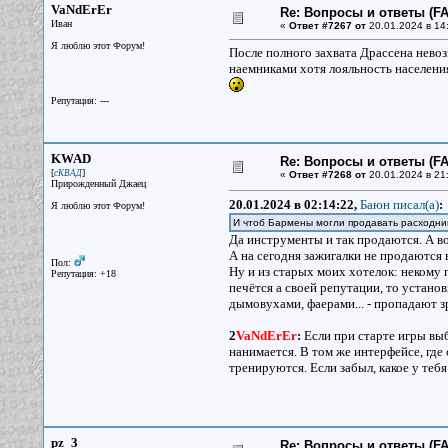
VaNdErEr
Re: Вопросы и ответы (FAQ
Иван
«
Ответ #7267 от
20.01.2024 в 14
Я люблю этот Форум!
После полного захвата Драссена нево
наемниками хотя лояльность населени
Репутация: ---
KWAD
Re: Вопросы и ответы (FAQ
[
]
сКВАД
«
Ответ #7268 от
20.01.2024 в 21
Прирожденный Джаец
20.01.2024 в 02:14:22,
Баюн писал(a)
:
Я люблю этот Форум!
И чтоб Бармены могли продавать расходник
Да инструменты и так продаются. А во
А на сегодня зажигалки не продаются 
Пол:
Ну и из старых моих хотелок: некому 
Репутация: +18
печётся а своей репутации, то устано
дымовухами, фаерами... - пропадают з
2
VaNdErEr
:
Если при старте игры выб
нанимается. В том же интерфейсе, гд
тренируются. Если забыл, какое у тебя
pz_3
Re: Вопросы и ответы (FAQ