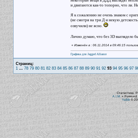
некоторые вещи в ДДД выглядят неплох
и двигаются как-то топорно, что ли. Н
Я к сожалению не очень знаком с ори
(не смотря на три Д и некую детскость
озвучили) не ясно.
Лично думаю, что без 3D выглядело бы 
«
Изменён в : 06.11.2014 в 09:46:15 польз
Графика для Jagged Alliance
Страниц:
1
...
78
79
80
81
82
83
84
85
86
87
88
89
90
91
92
93
94
95
96
97
9
Статистика. Р
A.I.M.
»
Powered 
YaBB
© 200