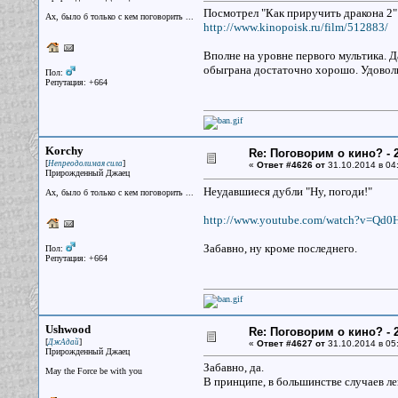
Посмотрел "Как приручить дракона 2"
Ах, было б только с кем поговорить ...
http://www.kinopoisk.ru/film/512883/
Вполне на уровне первого мультика. Д
обыграна достаточно хорошо. Удоволь
Пол:
Репутация: +664
Korchy
Re: Поговорим о кино? - 2
[
]
Непреодолимая сила
«
Ответ #4626 от
31.10.2014 в 04
Прирожденный Джаец
Неудавшиеся дубли "Ну, погоди!"
Ах, было б только с кем поговорить ...
http://www.youtube.com/watch?v=Qd0
Забавно, ну кроме последнего.
Пол:
Репутация: +664
Ushwood
Re: Поговорим о кино? - 2
[
]
ДжАдай
«
Ответ #4627 от
31.10.2014 в 05
Прирожденный Джаец
Забавно, да.
May the Force be with you
В принципе, в большинстве случаев лег