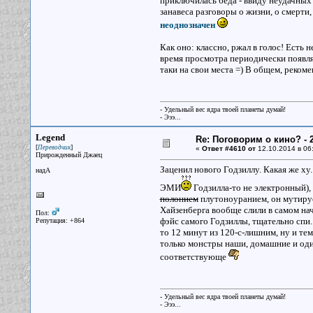
приключилась беда - ввиду неудачных 
занавеса разговоры о жизни, о смерти
неоднозначен
Как оно: классно, ржал в голос! Есть
время просмотра периодически появлял
таки на свои места =) В общем, реком
- Удельный вес ядра твоей планеты думай!
- Эээ...
Legend
Re: Поговорим о кино? - 2
[
]
Переводчик
«
Ответ #4610 от
12.10.2014 в 06
Прирожденный Джаец
Заценил нового Годзиллу. Какая же ху.
надА
ЭМИ
Годзилла-то не электронный), 
полонием
плутоноуранием, он мутируе
Хайзенберга вообще слили в самом нач
Пол:
фэйс самого Годзиллы, тщательно спи..
Репутация: +864
то 12 минут из 120-с-лишним, ну и те
только монстры наши, домашние и один
соответствующе
- Удельный вес ядра твоей планеты думай!
- Эээ...