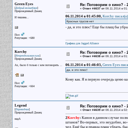
Green Eyes
Re: Поговорим о кино? - 2
[
]
Добрый волшебник
«
Ответ #4637 от
06.11.2014 в 01:
Прирожденный Джаец
06.11.2014 в 01:45:00,
Korchy писал(a)
И тишина...
Красных трусов нет
- да, и это плюс! Еще бы плащ бы убра
Пол:
Репутация: +680
Графика для Jagged Alliance
Korchy
Re: Поговорим о кино? - 2
[
]
Непреодолимая сила
«
Ответ #4638 от
06.11.2014 в 01:
Прирожденный Джаец
06.11.2014 в 01:46:03,
Green Eyes писа
Ах, было б только с кем поговорить ...
да, и это плюс!
Кому как. Я в первую очередь ценю к
Пол:
Репутация: +664
Legend
Re: Поговорим о кино? - 2
[
]
Переводчик
«
Ответ #4639 от
06.11.2014 в 02:
Прирожденный Джаец
2
Korchy
:
Канон в данном случае полна
надА
штанов? Во-первых, это неудобно, во-
чел. Ещё бы и правда плащ убрать, бы