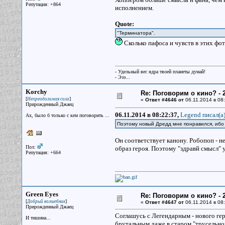
Репутация: +864
исполнением.
Quote:
"Терминатора".
Сколько пафоса и чувств в этих фо
- Удельный вес ядра твоей планеты думай!
- Эээ...
Korchy
Re: Поговорим о кино? - 2
[
]
Непреодолимая сила
«
Ответ #4646 от
06.11.2014 в 08:
Прирожденный Джаец
06.11.2014 в 08:22:37,
Legend писал(a
Ах, было б только с кем поговорить ...
Поэтому новый Дредд мне понравился, ибо 
Он соответствует канону. Робопоп - не
Пол:
образ героя. Поэтому "здравй смысл" 
Репутация: +664
Green Eyes
Re: Поговорим о кино? - 2
[
]
Добрый волшебник
«
Ответ #4647 от
06.11.2014 в 08:
Прирожденный Джаец
Соглашусь с Легендарным - нового ге
И тишина...
брутальным даже в старом "трусельно