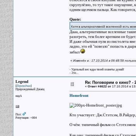
скрупулёзно, то тут такое ощущение,
одним щелчком пальца. Как говорится,
Quote:
Хотя в альтернативной вселенной есть мо
Дааа, альтернативные вселенные такие
разогреть, тем более крепким он будет
И даже обычная пуля из пистолета вн
ладно, это ей "повезло" попасть в ды
забыл
«
Изменён в : 17.10.2014 в 06:48:58 польз
- Удельный вес ядра твоей планеты думай!
- Эээ...
Legend
Re: Поговорим о кино? - 2
[
]
Переводчик
«
Ответ #4622 от
17.10.2014 в 13
Прирожденный Джаец
Homefront
надА
Пол:
Кто участвует: Дж.Стэтхэм, В.Райдер,
Репутация: +864
О чём: типичный фильм со Стэтхэмом и
Как оно: типичный фильм со Стэтхэмо