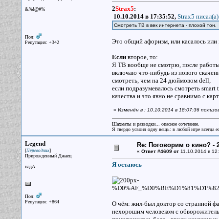
2
Strax5
:
&%!@#%
10.10.2014 в 17:35:52,
Strax5 писал(a)
Смотреть ТВ в век интернета - плохой тон.
Пол:
Это общий афоризм, или касалось или 
Репутация: +342
Если
второе, то:
Я ТВ вообще не смотрю, после работы
включаю что-нибудь из нового скаченн
смотреть, чем на 24 дюймовом dell,
если подразумевалось смотреть smart t
качества и это явно не сравнимо с кар
«
Изменён в : 10.10.2014 в 18:07:36 поль
Шахматы и разводки... опасное сочетание.
Я твердо усвоил одну вещь: в любой игре всегда ес
Legend
Re: Поговорим о кино? - 2
[
]
Переводчик
«
Ответ #4609 от
11.10.2014 в 12:
Прирожденный Джаец
Я остаюсь
надА
Пол:
Репутация: +864
О чём: жил-был доктор со странной фа
нехорошим человеком с обворожительн