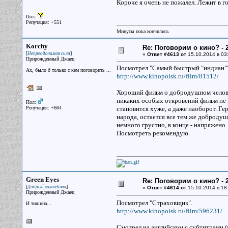
Короче я очень не пожалел. Лежит в г
Пол:
Репутация: +551
Минусы пока кончились
Korchy
Re: Поговорим о кино? - 2
[
]
Непреодолимая сила
«
Ответ #4613 от
15.10.2014 в 03
Прирожденный Джаец
Посмотрел "Самый быстрый "индиан"
Ах, было б только с кем поговорить ...
http://www.kinopoisk.ru/film/81512/
Хороший фильм о добродушном человек
никаких особых откровений фильм не п
Пол:
Репутация: +664
становится хуже, а даже наоборот. Ге
народа, остается все тем же доброду
немного грустно, в конце - напряжено.
Посмотреть рекомендую.
Green Eyes
Re: Поговорим о кино? - 2
[
]
Добрый волшебник
«
Ответ #4614 от
15.10.2014 в 18
Прирожденный Джаец
Посмотрел "Страховщик".
И тишина...
http://www.kinopoisk.ru/film/596231/
Смотрел на английском с субтитрами (у