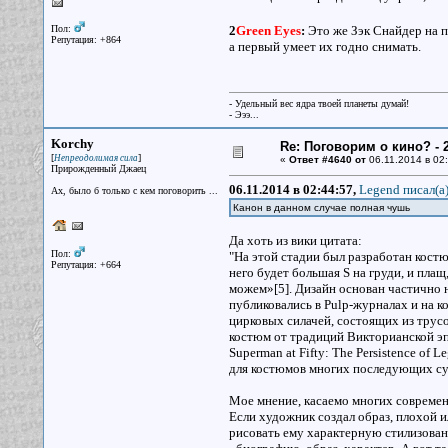
Пол:
2
Green Eyes
:
Это же Зэк Снайдер на 
Репутация: +864
а первый умеет их годно снимать.
- Удельный вес ядра твоей планеты думай!
- Эээ...
Korchy
Re: Поговорим о кино? - 2
[
]
Непреодолимая сила
«
Ответ #4640 от
06.11.2014 в 02:
Прирожденный Джаец
06.11.2014 в 02:44:57,
Legend писал(a
Ах, было б только с кем поговорить ...
Канон в данном случае полная чушь
Да хоть из вики цитата:
Пол:
"На этой стадии был разработан костюм
Репутация: +664
него будет большая S на груди, и пла
можем»[5]. Дизайн основан частично 
публиковались в Pulp-журналах и на 
цирковых силачей, состоящих из трусо
костюм от традиций Викторианской эп
Superman at Fifty: The Persistence of
для костюмов многих последующих су
Мое мнение, касаемо многих совреме
Если художник создал образ, плохой и
рисовать ему характерную стилизованн