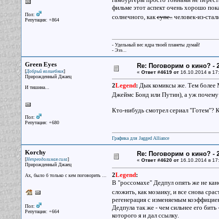
фильме этот аспект очень хорошо показ
Пол:
солнечного, как
супе..
человек-из-стал
Репутация: +864
- Удельный вес ядра твоей планеты думай!
- Эээ...
Green Eyes
Re: Поговорим о кино? - 2
[
]
Добрый волшебник
«
Ответ #4619 от
16.10.2014 в 17
Прирожденный Джаец
2
Legend
:
Дык комиксы же. Тем более М
И тишина...
Джеймс Бонд или Путин), а уж почему 
Кто-нибудь смотрел сериал "Готем"? К
Пол:
Репутация: +680
Графика для Jagged Alliance
Korchy
Re: Поговорим о кино? - 2
[
]
Непреодолимая сила
«
Ответ #4620 от
16.10.2014 в 17
Прирожденный Джаец
2
Legend
:
Ах, было б только с кем поговорить ...
В "россомахе" Дедпул опять же не ка
сложить, как мозаику, и все снова сра
регенерация с изменяемым коэффициенто
Пол:
Дедпула так же - чем сильнее его бить
Репутация: +664
которого я и дал ссылку.