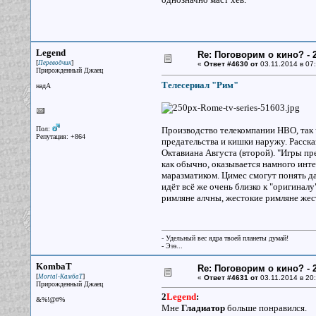
Legend
Re: Поговорим о кино? - 2
[
]
Переводчик
«
Ответ #4630 от
03.11.2014 в 07:
Прирожденный Джаец
Телесериал "Рим"
надА
Пол:
Производство телекомпании HBO, так ч
Репутация: +864
предательства и кишки наружу. Расска
Октавиана Августа (второй). "Игры пре
как обычно, оказывается намного инте
маразматиком. Цимес смогут понять да
идёт всё же очень близко к "оригинал
римляне алчны, жестокие римляне жест
- Удельный вес ядра твоей планеты думай!
- Эээ...
KombaT
Re: Поговорим о кино? - 2
[
]
Mortal-КамбаТ
«
Ответ #4631 от
03.11.2014 в 20:
Прирожденный Джаец
2
Legend
:
&%!@#%
Мне
Гладиатор
больше понравился.