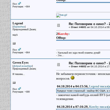
Пол:
Репутация: +664
Legend
Re: Поговорим о кино? - 2
[
]
Переводчик
«
Ответ #4601 от
04.10.2014 в 08
Прирожденный Джаец
2
Korchy
:
надА
Offtop:
Пол:
Репутация: +864
- Удельный вес ядра твоей планеты думай!
- Эээ...
Green Eyes
Re: Поговорим о кино? - 2
[
]
Добрый волшебник
«
Ответ #4602 от
04.10.2014 в 17
Прирожденный Джаец
Не забываем первоисточник - японская
И тишина...
вопросов.
04.10.2014 в 04:15:56,
Legend писал(a
Пол:
Кукуруз тоже странный - майор ВС США, а н
Репутация: +680
- закончил какой-нибудь ихний ВУЗ (ал
телевидение.
04.10.2014 в 07:16:29,
Korchy писал(a