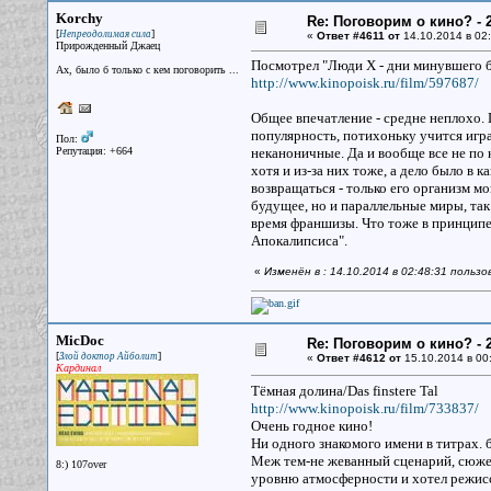
Korchy
Re: Поговорим о кино? - 2
[
]
Непреодолимая сила
«
Ответ #4611 от
14.10.2014 в 02:
Прирожденный Джаец
Посмотрел "Люди Х - дни минувшего 
Ах, было б только с кем поговорить ...
http://www.kinopoisk.ru/film/597687/
Общее впечатление - средне неплохо. 
популярность, потихоньку учится играт
Пол:
Репутация: +664
неканоничные. Да и вообще все не по 
хотя и из-за них тоже, а дело было в
возвращаться - только его организм м
будущее, но и параллельные миры, так
время франшизы. Что тоже в принципе 
Апокалипсиса".
«
Изменён в : 14.10.2014 в 02:48:31 польз
MicDoc
Re: Поговорим о кино? - 2
[
]
Злой доктор Айболит
«
Ответ #4612 от
15.10.2014 в 00
Кардинал
Тёмная долина/Das finstere Tal
http://www.kinopoisk.ru/film/733837/
Очень годное кино!
Ни одного знакомого имени в титрах. 
Меж тем-не жеванный сценарий, сюжет 
8:) 107over
уровню атмосферности и хотел режисс