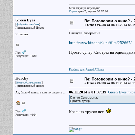
Мои текущие переводы:
Страж
арка 7, версия 30.07.26
Green Eyes
Re: Поговорим о кино? - 2
[
]
Добрый волшебник
«
Ответ #4635 от
06.11.2014 в 01:
Прирожденный Джаец
Глянул Супермена.
И тишина...
http://www.kinopoisk.ru/film/252667/
Просто супер. Смотрел на одном дыха
Пол:
Репутация: +680
Графика для Jagged Alliance
Korchy
Re: Поговорим о кино? - 2
[
]
Непреодолимая сила
«
Ответ #4636 от
06.11.2014 в 01:
Прирожденный Джаец
06.11.2014 в 01:37:39,
Green Eyes писа
Ах, было б только с кем поговорить ...
Глянул Супермена.
Просто супер.
Красных трусов нет
Пол:
Репутация: +664