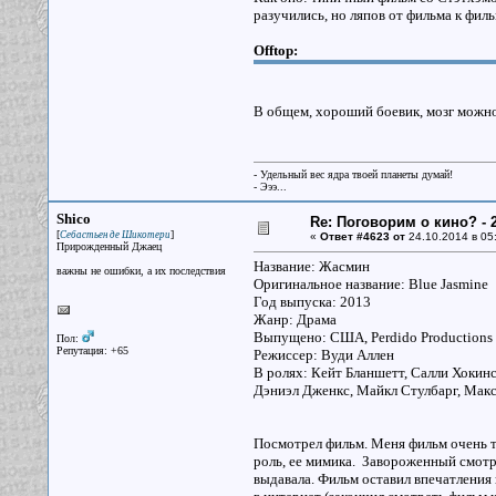
разучились, но ляпов от фильма к фил
Offtop:
В общем, хороший боевик, мозг можн
- Удельный вес ядра твоей планеты думай!
- Эээ...
Shico
Re: Поговорим о кино? - 2
[
]
Себастьен де Шикотери
«
Ответ #4623 от
24.10.2014 в 05
Прирожденный Джаец
Название: Жасмин
важны не ошибки, а их последствия
Оригинальное название: Blue Jasmine
Год выпуска: 2013
Жанр: Драма
Выпущено: США, Perdido Productions
Пол:
Репутация: +65
Режиссер: Вуди Аллен
В ролях: Кейт Бланшетт, Салли Хокинс
Дэниэл Дженкс, Майкл Стулбарг, Мак
Посмотрел фильм. Меня фильм очень т
роль, ее мимика. Завороженный смотре
выдавала. Фильм оставил впечатления 