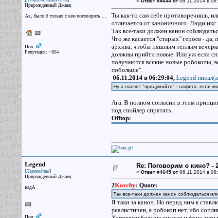
Непреодолимая сила
«
Ответ #4644 от
06.11.2014 в 06:
Прирожденный Джаец
Ты как-то сам себе противоречишь, ил
Ах, было б только с кем поговорить ...
отличается от каноничного. Люди икс 
Так все-таки должен канон соблюдатьс
Что же касается "старых" героев - да
архива, чтобы няшным теплым вечерко
Пол:
Репутация: +664
должны прийти новые. Или уж если сн
получаются всякие новые робокопы, в
побольше".
06.11.2014 в 06:29:04,
Legend писал(a
Ну а насчёт "придумайте" - нафига, если 
Ага. В полном согласии в этим принц
под спойлер спрятать.
Offtop:
Legend
Re: Поговорим о кино? - 2
[
]
Переводчик
«
Ответ #4645 от
06.11.2014 в 08:
Прирожденный Джаец
2
Korchy
:
Quote:
надА
Так все-таки должен канон соблюдаться или
Я таки за канон. Но перед ним я став
реалистичен, а робокоп нет, ибо сопл
Пол:
Хоппером больше смысла и фана, чем в 