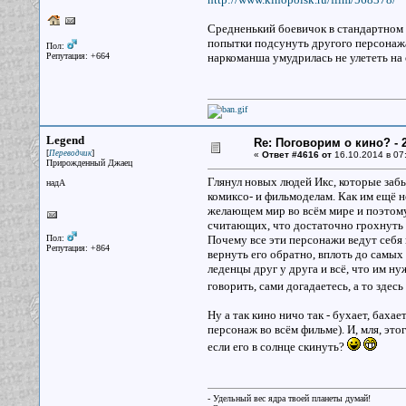
Средненький боевичок в стандартном ст
попытки подсунуть другого персонажа 
Пол:
Репутация: +664
наркоманша умудрилась не улететь на
Legend
Re: Поговорим о кино? - 2
[
]
Переводчик
«
Ответ #4616 от
16.10.2014 в 07
Прирожденный Джаец
Глянул новых людей Икс, которые забыл
надА
комиксо- и фильмоделам. Как им ещё 
желающем мир во всём мире и поэтому
считающих, что достаточно грохнуть э
Пол:
Почему все эти персонажи ведут себя 
Репутация: +864
вернуть его обратно, вплоть до самых
леденцы друг у друга и всё, что им ну
говорить, сами догадаетесь, а то здесь
Ну а так кино ничо так - бухает, бах
персонаж во всём фильме). И, мля, это
если его в солнце скинуть?
- Удельный вес ядра твоей планеты думай!