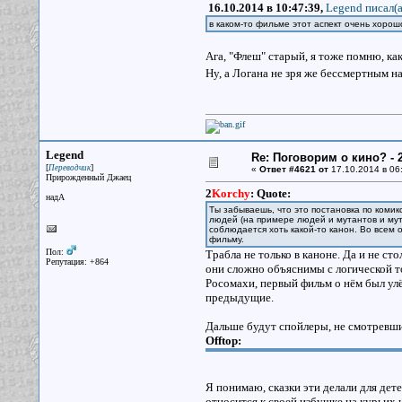
16.10.2014 в 10:47:39,
Legend писал(a
в каком-то фильме этот аспект очень хорош
Ага, "Флеш" старый, я тоже помню, ка
Ну, а Логана не зря же бессмертным 
Legend
Re: Поговорим о кино? - 2
[
]
Переводчик
«
Ответ #4621 от
17.10.2014 в 06
Прирожденный Джаец
2
Korchy
:
Quote:
надА
Ты забываешь, что это постановка по коми
людей (на примере людей и мутантов и мута
соблюдается хоть какой-то канон. Во всем 
фильму.
Пол:
Трабла не только в каноне. Да и не ст
Репутация: +864
они сложно объяснимы с логической то
Росомахи, первый фильм о нём был улё
предыдущие.
Дальше будут спойлеры, не смотревши
Offtop:
Я понимаю, сказки эти делали для дете
относится к своей избушке на курьих 