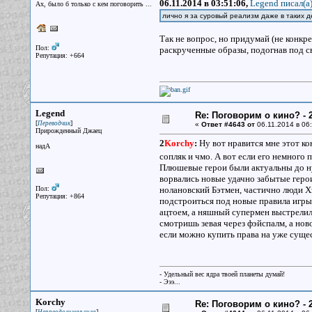
06.11.2014 в 03:51:06,
Legend писал(a
Ах, было б только с кем поговорить ...
лично я за суровый реализм даже в таких д
Так не вопрос, но придумай (не конкр
Пол:
раскрученные образы, подогнав под св
Репутация: +664
Legend
Re: Поговорим о кино? - 2
[
]
Переводчик
«
Ответ #4643 от
06.11.2014 в 06:
Прирожденный Джаец
2
Korchy
:
Ну вот нравится мне этот к
надА
сопляк и чмо. А вот если его немного 
Плюшевые герои были актуальны до ну
ворвались новые удачно забытые герои
Пол:
нолановский Бэтмен, частично люди Хэ
Репутация: +864
подстроиться под новые правила игры
ацтоем, а няшный супермен выстрелил
смотришь зевая через фэйспалм, а нов
если можно купить права на уже сущ
- Удельный вес ядра твоей планеты думай!
- Эээ...
Korchy
Re: Поговорим о кино? - 2
[
]