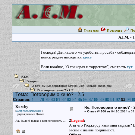
Главная
Помощь
П
A.I.M.
« П
Господа! Для нашего же удобства, просьба - соблюдат
поиск раздач находится
здесь
Если вообще, "О трекерах и торрентах", смотреть
тут
A.I.M.
Генерал
О вечном
(Модераторы:
Strax5
,
Lion
,
MicDoc
,
maks_tm
)
Поговорим о кино? - 2.5
Тема:
Поговорим о кино? - 2.5
Страниц:
1
...
78
79
80
81
82
83
84
85
86
87
88
89
90
91
92
93
94
9
Korchy
Re: Поговорим о кино? - 2
[
]
Непреодолимая сила
«
Ответ #4600 от
04.10.2014 в 07
Прирожденный Джаец
2
Legend
:
Ах, было б только с кем поговорить ...
А за что Роджерсу капитана выдали? 
засим и звание поднимают.
Offtop: