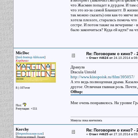
в интернет (закончил смотреть фильм ч
что Жасмин попадет в дурдом. И там 
что это из-за самой Бланшетт. В жизни
так можно сказать) они как-то мягче в
хотела плохого, старалась помочь что
сестре. И потом также на вечеринке - 
было закончиться? Куда ей идти? на чт
MicDoc
Re: Поговорим о кино? - 2
[
]
Злой доктор Айболит
«
Ответ #4624 от
24.10.2014 в 08
Кардинал
Дракула
Dracula Untold
http://www.kinopoisk.ru/film/395057/
А это ведь полноценная драма. Казало
другое. Отличная главная роль. Почти
8:) 107over
Offtop:
Мне очень понравилось. На уровне Гр
Пол:
Репутация: +551
Минусы пока кончились
Korchy
Re: Поговорим о кино? - 2
[
]
Непреодолимая сила
«
Ответ #4625 от
27.10.2014 в 05
Прирожденный Джаец