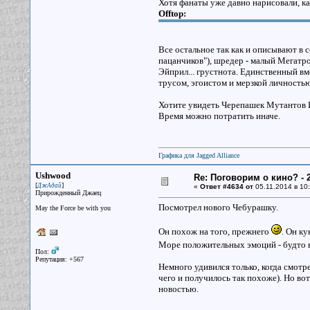
Хотя фанаты уже давно нарисовали, ка
Offtop:
Все остальное так как и описывают в с
пацанчиков"), шредер - малый Мегатрон
Эйприл... грустнота. Единственный в
трусом, эгоистом и мерзкой личностью
Хотите увидеть Черепашек Мутантов Нин
Время можно потратить иначе.
Графика для Jagged Alliance
Ushwood
Re: Поговорим о кино? - 2
[
]
ДжАдай
«
Ответ #4634 от
05.11.2014 в 10:
Прирожденный Джаец
Посмотрел нового Чебурашку.
May the Force be with you
Он похож на того, прежнего
. Он ку
Море положительных эмоций - будто в
Пол:
Репутация: +567
Немного удивился только, когда смотре
чего и получилось так похоже). Но вот
новостью.