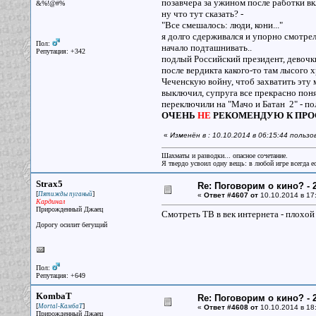
позавчера за ужином после работки в
&%!@#%
ну что тут сказать? -
"Все смешалось: люди, кони..."
я долго сдерживался и упорно смотрел
Пол:
начало подташнивать..
Репутация: +342
подлый Российский президент, девочки
после вердикта какого-то там лысого хр
Чеченскую войну, чтоб захватить эту 
выключил, супруга все прекрасно пон
переключили на "Мачо и Батан 2" - пол
ОЧЕНЬ
НЕ
РЕКОМЕНДУЮ К ПРО
«
Изменён в : 10.10.2014 в 06:15:44 поль
Шахматы и разводки... опасное сочетание.
Я твердо усвоил одну вещь: в любой игре всегда ес
Strax5
Re: Поговорим о кино? - 2
[
]
Пятижды пуганый
«
Ответ #4607 от
10.10.2014 в 17
Кардинал
Прирожденный Джаец
Смотреть ТВ в век интернета - плохой 
Дорогу осилит бегущий
Пол:
Репутация: +649
KombaT
Re: Поговорим о кино? - 2
[
]
Mortal-КамбаТ
«
Ответ #4608 от
10.10.2014 в 18
Прирожденный Джаец