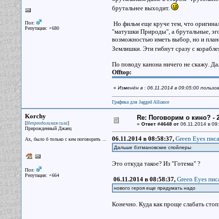
брутальнее выходит.
Пол:
Но фильм еще круче тем, что оригина
Репутация: +680
"матушки Природы", а брутальные, эг
возможностью иметь выбор, но и плане
Землишки. Эти гибнут сразу с корабле
По поводу канона ничего не скажу. Д
Offtop:
«
Изменён в : 06.11.2014 в 09:05:00 польз
Графика для Jagged Alliance
Korchy
Re: Поговорим о кино? - 2
[
]
Непреодолимая сила
«
Ответ #4648 от
06.11.2014 в 09:
Прирожденный Джаец
06.11.2014 в 08:58:37,
Green Eyes писа
Ах, было б только с кем поговорить ...
Дальше бэтмановские спойлеры
Это откуда такое? Из "Готема" ?
Пол:
Репутация: +664
06.11.2014 в 08:58:37,
Green Eyes пис
нового героя еще придумать надо
Конечно. Куда как проще слабать стоп