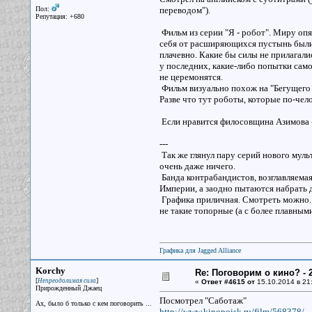
Пол:
переводом").
Репутация: +680
Фильм из серии "Я - робот". Миру опя
себя от расширяющихся пустынь были
плачевно. Какие бы силы не прилагалис
у последних, какие-либо попытки сам
не церемонятся.
Фильм визуально похож на "Бегущего 
Разве что тут роботы, которые по-че
Если нравится филосовщина Азимова -
---
Так же глянул пару серий нового муль
очень даже ничего.
Банда контрабандистов, возглавляема
Империи, а заодно пытаются набрать 
Графика приличная. Смотреть можно. 
не такие топорные (а с более плавным
Графика для Jagged Alliance
Korchy
Re: Поговорим о кино? - 2
[
]
Непреодолимая сила
«
Ответ #4615 от
15.10.2014 в 21
Прирожденный Джаец
Посмотрел "Саботаж"
Ах, было б только с кем поговорить ...
http://www.kinopoisk.ru/film/568378/