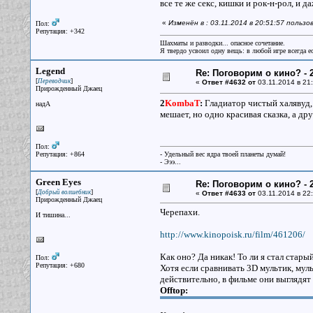
все те же секс, кишки и рок-н-рол, и д
«
Изменён в : 03.11.2014 в 20:51:57 польз
Пол:
Репутация: +342
Шахматы и разводки... опасное сочетание.
Я твердо усвоил одну вещь: в любой игре всегда ес
Legend
Re: Поговорим о кино? - 2
[
]
Переводчик
«
Ответ #4632 от
03.11.2014 в 21:
Прирожденный Джаец
2
KombaT
:
Гладиатор чистый халявуд,
надА
мешает, но одно красивая сказка, а др
Пол:
Репутация: +864
- Удельный вес ядра твоей планеты думай!
- Эээ...
Green Eyes
Re: Поговорим о кино? - 2
[
]
Добрый волшебник
«
Ответ #4633 от
03.11.2014 в 22:
Прирожденный Джаец
Черепахи.
И тишина...
http://www.kinopoisk.ru/film/461206/
Как оно? Да никак! То ли я стал старый
Пол:
Репутация: +680
Хотя если сравнивать 3D мультик, муль
действительно, в фильме они выглядят
Offtop: