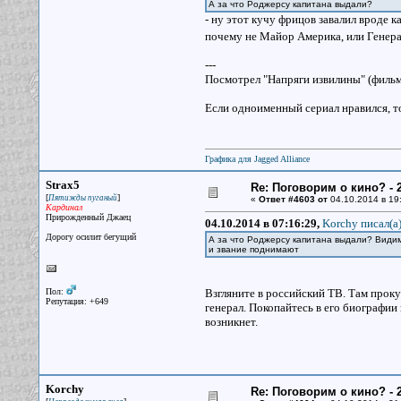
А за что Роджерсу капитана выдали?
- ну этот кучу фрицов завалил вроде ка
почему не Майор Америка, или Генер
---
Посмотрел "Напряги извилины" (фильм 
Если одноименный сериал нравился, то
Графика для Jagged Alliance
Strax5
Re: Поговорим о кино? - 2
[
]
Пятижды пуганый
«
Ответ #4603 от
04.10.2014 в 19
Кардинал
Прирожденный Джаец
04.10.2014 в 07:16:29,
Korchy писал(a
Дорогу осилит бегущий
А за что Роджерсу капитана выдали? Видим
и звание поднимают
Пол:
Взгляните в российский ТВ. Там проку
Репутация: +649
генерал. Покопайтесь в его биографии
возникнет.
Korchy
Re: Поговорим о кино? - 2