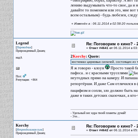
- биографию, образ, характер. А вот т
лениво выдумывать что-то свое, да и н
давайте то поменяем или это, мне вот 
всем остальным) - будь любезен, следу
«
Изменён в : 06.11.2014 в 02:58:20 пользо
Legend
Re: Поговорим о кино? - 2
[
]
Переводчик
«
Ответ #4641 от
06.11.2014 в 03:
Прирожденный Джаец
2
Korchy
:
Quote:
надА
костюмах цирковых силачей, состоящих из 
Я ж говорю - клоун
Просто такой бы
пафоса.. и с красными труселями
Пол:
неугодных прямо на камеру. И папаша
Репутация: +864
репортёрши. И даже Сам отличился в
пацифизм и сопли, зло должно быть на
даже в таких детских сказочках, а кто-
- Удельный вес ядра твоей планеты думай!
- Эээ...
Korchy
Re: Поговорим о кино? - 2
[
]
Непреодолимая сила
«
Ответ #4642 от
06.11.2014 в 05:
Прирожденный Джаец