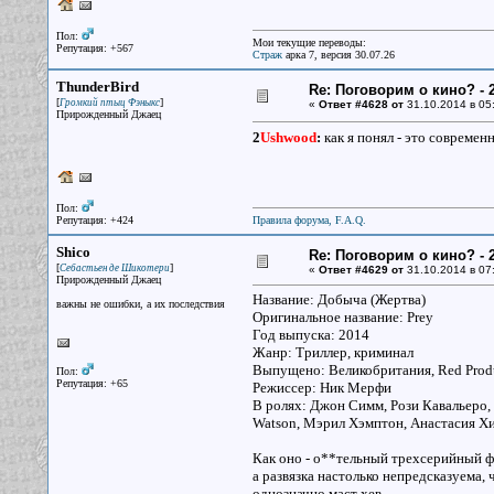
Пол:
Мои текущие переводы:
Репутация: +567
Страж
арка 7, версия 30.07.26
ThunderBird
Re: Поговорим о кино? - 2
[
]
Громкий птыц Фэныкс
«
Ответ #4628 от
31.10.2014 в 05
Прирожденный Джаец
2
Ushwood
:
как я понял - это современ
Пол:
Репутация: +424
Правила форума, F.A.Q.
Shico
Re: Поговорим о кино? - 2
[
]
Себастьен де Шикотери
«
Ответ #4629 от
31.10.2014 в 07
Прирожденный Джаец
Название: Добыча (Жертва)
важны не ошибки, а их последствия
Оригинальное название: Prey
Год выпуска: 2014
Жанр: Триллер, криминал
Выпущено: Великобритания, Red Prod
Пол:
Репутация: +65
Режиссер: Ник Мерфи
В ролях: Джон Симм, Рози Кавальеро, 
Watson, Мэрил Хэмптон, Анастасия Хи
Как оно - о**тельный трехсерийный фи
а развязка настолько непредсказуема,
однозначно маст хев.