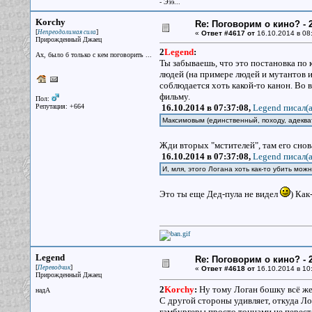
- Эээ...
Korchy
Re: Поговорим о кино? - 2
[
]
Непреодолимая сила
«
Ответ #4617 от
16.10.2014 в 08
Прирожденный Джаец
2
Legend
:
Ах, было б только с кем поговорить ...
Ты забываешь, что это постановка по
людей (на примере людей и мутантов и
соблюдается хоть какой-то канон. Во в
фильму.
Пол:
Репутация: +664
16.10.2014 в 07:37:08,
Legend писал(a
Максимовым (единственный, походу, адекв
Жди вторых "мстителей", там его сно
16.10.2014 в 07:37:08,
Legend писал(a
И, мля, этого Логана хоть как-то убить мож
Это ты еще Дед-пула не видел
) Как
Legend
Re: Поговорим о кино? - 2
[
]
Переводчик
«
Ответ #4618 от
16.10.2014 в 10
Прирожденный Джаец
2
Korchy
:
Ну тому Логан бошку всё же 
надА
С другой стороны удивляет, откуда Ло
гамбургеры просто тоннами не перестав