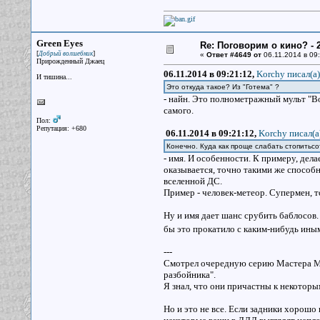
Green Eyes
Re: Поговорим о кино? - 2
[
]
Добрый волшебник
«
Ответ #4649 от
06.11.2014 в 09:
Прирожденный Джаец
06.11.2014 в 09:21:12,
Korchy писал(a)
И тишина...
Это откуда такое? Из "Готема" ?
- найн. Это полнометражный мульт "Во
самого.
Пол:
Репутация: +680
06.11.2014 в 09:21:12,
Korchy писал(a
Конечно. Куда как проще слабать стопитьс
- имя. И особенности. К примеру, дела
оказывается, точно такими же способ
вселенной ДС.
Пример - человек-метеор. Супермен, т
Ну и имя дает шанс срубить баблосов.
бы это прокатило с каким-нибудь иным
---
Смотрел очередную серию Мастера Муши
разбойника".
Я знал, что они причастны к некотор
Но и это не все. Если задники хорошо 