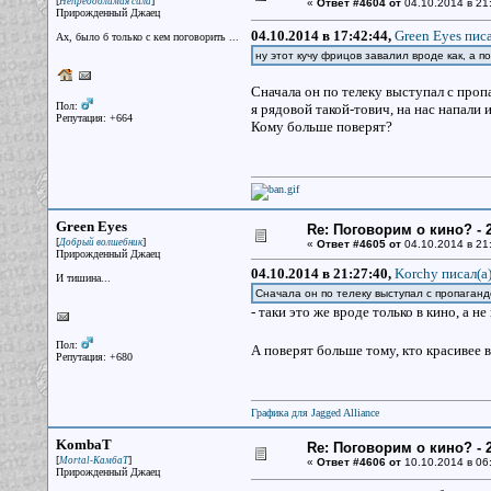
[
]
Непреодолимая сила
«
Ответ #4604 от
04.10.2014 в 21
Прирожденный Джаец
04.10.2014 в 17:42:44,
Green Eyes писа
Ах, было б только с кем поговорить ...
ну этот кучу фрицов завалил вроде как, а п
Сначала он по телеку выступал с пропа
Пол:
я рядовой такой-тович, на нас напали 
Репутация: +664
Кому больше поверят?
Green Eyes
Re: Поговорим о кино? - 2
[
]
Добрый волшебник
«
Ответ #4605 от
04.10.2014 в 21
Прирожденный Джаец
04.10.2014 в 21:27:40,
Korchy писал(a
И тишина...
Сначала он по телеку выступал с пропаганд
- таки это же вроде только в кино, а не
Пол:
А поверят больше тому, кто красивее в
Репутация: +680
Графика для Jagged Alliance
KombaT
Re: Поговорим о кино? - 2
[
]
Mortal-КамбаТ
«
Ответ #4606 от
10.10.2014 в 06
Прирожденный Джаец