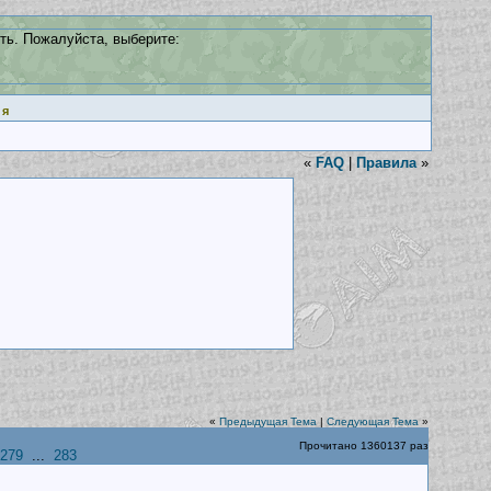
ть. Пожалуйста, выберите:
ия
«
FAQ
|
Правила
»
«
Предыдущая Тема
|
Следующая Тема
»
Прочитано 1360137 раз
279
...
283