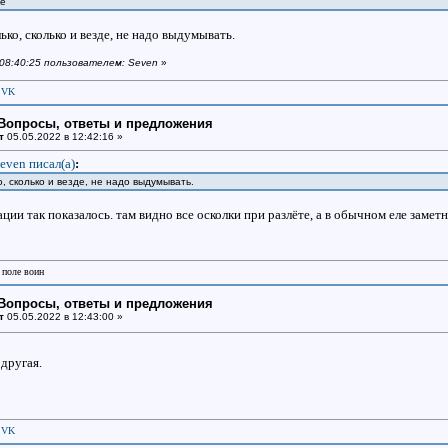
ше
ько, сколько и везде, не надо выдумывать.
в 08:40:25 пользователем: Seven
»
|
VK
: Вопросы, ответы и предложения
т
05.05.2022 в 12:42:16 »
even писал(a)
:
, сколько и везде, не надо выдумывать.
ации так показалось. там видно все осколки при разлёте, а в обычном еле замет
 поле воин
: Вопросы, ответы и предложения
т
05.05.2022 в 12:43:00 »
другая.
|
VK