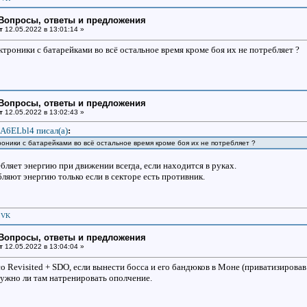
: Вопросы, ответы и предложения
т
12.05.2022 в 13:01:14 »
ктроники с батарейками во всё остальное время кроме боя их не потребляет ?
: Вопросы, ответы и предложения
т
12.05.2022 в 13:02:43 »
A6ELbl4 писал(a)
:
роники с батарейками во всё остальное время кроме боя их не потребляет ?
ляет энергию при движении всегда, если находится в руках.
яют энергию только если в секторе есть противник.
|
VK
: Вопросы, ответы и предложения
т
12.05.2022 в 13:04:04 »
o Revisited + SDO, если вынести босса и его бандюков в Моне (приватизировав
ужно ли там натренировать ополчение.