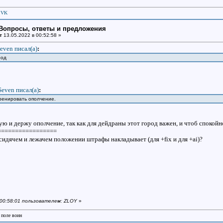
|
VK
: Вопросы, ответы и предложения
т
13.05.2022 в 00:52:58 »
even писал(a)
:
род
Seven писал(a)
:
ренировать ополчение.
ую и держу ополчение, так как для дейдраны этот город важен, и чтоб спокойн
=================
 сидячем и лежачем положении штрафы накладывает (для +fix и для +ai)?
в 00:58:01 пользователем: ZLOY
»
 поле воин