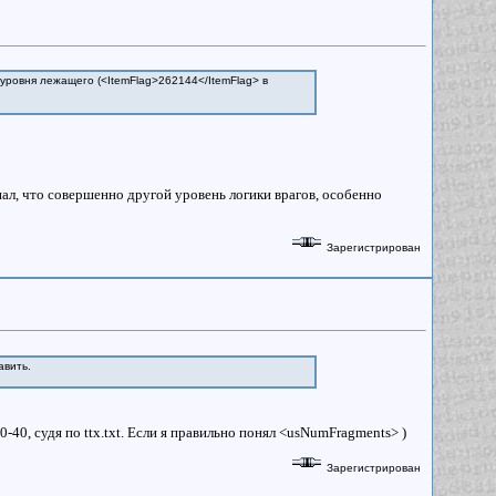
 уровня лежащего (<ItemFlag>262144</ItemFlag> в
нал, что совершенно другой уровень логики врагов, особенно
Зарегистрирован
авить.
-40, судя по ttx.txt. Если я правильно понял <usNumFragments> )
Зарегистрирован