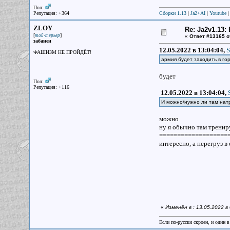
Пол:
Репутация: +364
Сборки 1.13
|
Ja2+AI
|
Youtube
ZLOY
Re: Ja2v1.13
[
]
той-терьер
«
Ответ #13165 о
забанен
12.05.2022 в 13:04:04,
S
ФАШИЗМ НЕ ПРОЙДЁТ!
армия будет заходить в го
будет
Пол:
Репутация: +116
12.05.2022 в 13:04:04,
И можно/нужно ли там нат
можно
ну я обычно там тренир
===================
интересно, а перегруз в
«
Изменён в : 13.05.2022 
Если по-русски скроен, и один в