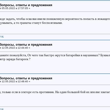
: Вопросы, ответы и предложения
т
05.05.2022 в 17:57:05 »
оде задать, чтобы осколки имели пониженную вероятность попасть в лежащего,
думывать, а то гранаты станут бесполезными.
|
VK
: Вопросы, ответы и предложения
т
12.05.2022 в 12:44:40 »
ажите пожалуйста, От чего так быстро жрутся батарейки в наушниках? Букваль
етр заряда батареек ?
: Вопросы, ответы и предложения
т
12.05.2022 в 12:48:40 »
 только если в секторе есть противник. На один большой бой их вполне хватае
|
VK