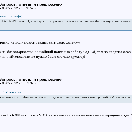
: Вопросы, ответы и предложения
т
05.05.2022 в 17:48:57 »
even писал(a)
:
ubVerticalDegree = 2, и все гранаты прописать как прыгающие, чтобы они взрывались выше
 равно не получилось реализовать свою хотелку(
зить благодарность и нижайший поклон за работу над +ai, только недавно осоз
ния найтопса, там не нужно было столько думать))
: Вопросы, ответы и предложения
т
05.05.2022 в 17:53:37 »
LOY писал(a)
:
 осколков сильно больше и они летят дальше. это значит, что такое правкой файлов не испр
ика 150-200 осколков в SDO, в сравнении с теми же ночными операциями, где 20