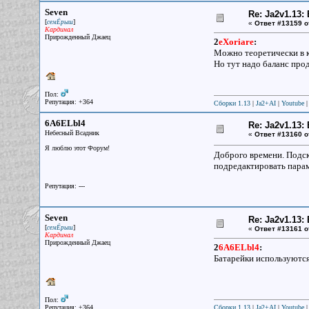
Seven
Re: Ja2v1.13
[
]
семЁрыш
«
Ответ #13159 о
Кардинал
Прирожденный Джаец
2
eXoriare
:
Можно теоретически в к
Но тут надо баланс про
Пол:
Репутация: +364
Сборки 1.13
|
Ja2+AI
|
Youtube
6A6ELbl4
Re: Ja2v1.13
Небесный Всадник
«
Ответ #13160 о
Я люблю этот Форум!
Доброго времени. Подск
подредактировать парам
Репутация: ---
Seven
Re: Ja2v1.13
[
]
семЁрыш
«
Ответ #13161 о
Кардинал
Прирожденный Джаец
2
6A6ELbl4
:
Батарейки используются,
Пол:
Репутация: +364
Сборки 1.13
|
Ja2+AI
|
Youtube