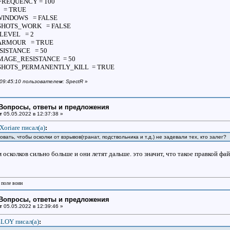
REQUENCY = 100
 = TRUE
INDOWS = FALSE
HOTS_WORK = FALSE
LEVEL = 2
ARMOUR = TRUE
ISTANCE = 50
AGE_RESISTANCE = 50
HOTS_PERMANENTLY_KILL = TRUE
 09:45:10 пользователем: SpectR
»
: Вопросы, ответы и предложения
т
05.05.2022 в 12:37:38 »
Xoriare писал(a)
:
вать, чтобы осколки от взрывов(гранат, подствольника и т.д.) не задевали тех, кто залег?
ам осколков сильно больше и они летят дальше. это значит, что такое правкой фа
 поле воин
: Вопросы, ответы и предложения
т
05.05.2022 в 12:39:46 »
LOY писал(a)
: