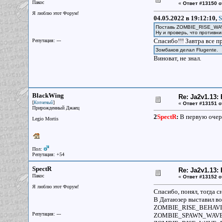
Пакос
«
Ответ #13150 о
Я люблю этот Форум!
04.05.2022 в 19:12:10,
S
Поставь ZOMBIE_RISE_W
Ну и проверь, что противн
Спасибо!!! Завтра все 
Репутация: ---
Зомбаков делал Flugente.
Виноват, не знал.
BlackWing
Re: Ja2v1.13
[
]
Копченый
«
Ответ #13151 о
Прирожденный Джаец
2
SpectR
:
В первую очере
Legio Mortis
Пол:
Репутация: +54
SpectR
Re: Ja2v1.13
Пакос
«
Ответ #13152 о
Я люблю этот Форум!
Спасибо, понял, тогда сн
В Датаюзер выставил вот
ZOMBIE_RISE_BEHAVI
Репутация: ---
ZOMBIE_SPAWN_WAVE