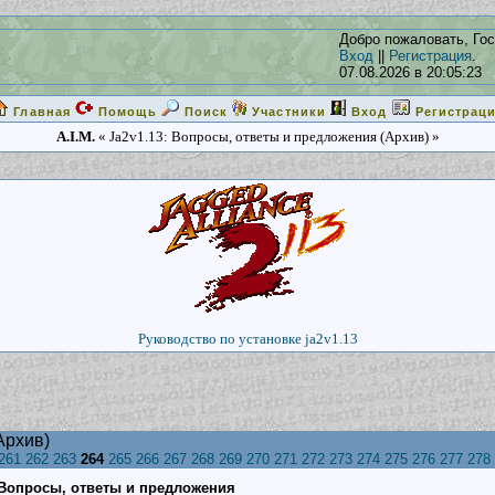
Добро пожаловать, Гос
Вход
||
Регистрация
.
07.08.2026 в 20:05:23
Главная
Помощь
Поиск
Участники
Вход
Регистрац
A.I.M.
« Ja2v1.13: Вопросы, ответы и предложения (Архив) »
Руководство по установке ja2v1.13
Архив)
261
262
263
264
265
266
267
268
269
270
271
272
273
274
275
276
277
278
: Вопросы, ответы и предложения