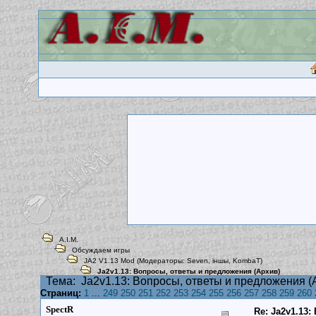
A.I.M.
Обсуждаем игры
JA2 V1.13 Mod
(Модераторы:
Seven
,
iншы
,
KombaT
)
Ja2v1.13: Вопросы, ответы и предложения (Архив)
Тема:
Ja2v1.13: Вопросы, ответы и предложения (
Страниц:
1
...
249
250
251
252
253
254
255
256
257
258
259
260
SpectR
Re: Ja2v1.13