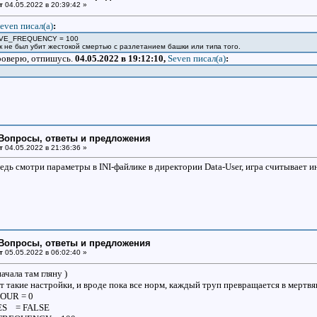
т
04.05.2022 в 20:39:42 »
even писал(a)
:
AVE_FREQUENCY = 100
ик не был убит жестокой смертью с разлетанием башки или типа того.
проверю, отпишусь.
04.05.2022 в 19:12:10,
Seven писал(a)
:
: Вопросы, ответы и предложения
т
04.05.2022 в 21:36:36 »
дь смотри параметры в INI-файлике в директории Data-User, игра считывает 
: Вопросы, ответы и предложения
т
05.05.2022 в 06:02:40 »
ачала там гляну )
 такие настройки, и вроде пока все норм, каждый труп превращается в мертвя
OUR = 0
S = FALSE