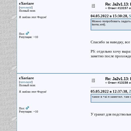
eXoriare
Re: Ja2v1.13
[
]
rare exoid
«
Ответ #13157 о
Полный псих
04.05.2022 в 15:30:28,
S
Я люблю этот Форум!
Можно попробовать задать 
items.xml).
Пол:
Репутация: +10
Спасибо за наводку, все
PS: отдельно хочу выра
заметно после прохожде
eXoriare
Re: Ja2v1.13
[
]
rare exoid
«
Ответ #13158 о
Полный псих
05.05.2022 в 12:37:38,
Z
Я люблю этот Форум!
такое в +ai я заметил. там
Пол:
Репутация: +10
У гранат для подствольн