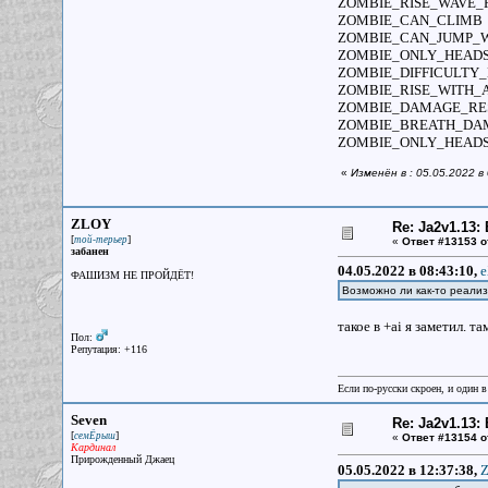
ZOMBIE_RISE_WAVE_F
ZOMBIE_CAN_CLIMB
ZOMBIE_CAN_JUMP_W
ZOMBIE_ONLY_HEADS
ZOMBIE_DIFFICULTY_
ZOMBIE_RISE_WITH_
ZOMBIE_DAMAGE_RES
ZOMBIE_BREATH_DAM
ZOMBIE_ONLY_HEADS
«
Изменён в : 05.05.2022 в
ZLOY
Re: Ja2v1.13
[
]
той-терьер
«
Ответ #13153 о
забанен
04.05.2022 в 08:43:10,
e
ФАШИЗМ НЕ ПРОЙДЁТ!
Возможно ли как-то реализо
такое в +ai я заметил. т
Пол:
Репутация: +116
Если по-русски скроен, и один в
Seven
Re: Ja2v1.13
[
]
семЁрыш
«
Ответ #13154 о
Кардинал
Прирожденный Джаец
05.05.2022 в 12:37:38,
Z