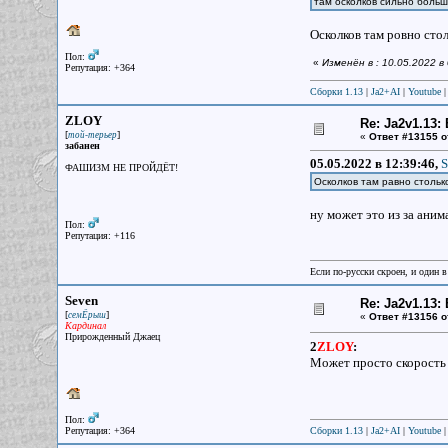
там осколков сильно боль
Осколков там ровно стол
Пол:
«
Изменён в : 10.05.2022 
Репутация: +364
Сборки 1.13
|
Ja2+AI
|
Youtube
ZLOY
Re: Ja2v1.13
[
]
той-терьер
«
Ответ #13155 о
забанен
05.05.2022 в 12:39:46,
S
ФАШИЗМ НЕ ПРОЙДЁТ!
Осколков там равно столько
ну может это из за аним
Пол:
Репутация: +116
Если по-русски скроен, и один в
Seven
Re: Ja2v1.13
[
]
семЁрыш
«
Ответ #13156 о
Кардинал
Прирожденный Джаец
2
ZLOY
:
Может просто скорость 
Пол:
Репутация: +364
Сборки 1.13
|
Ja2+AI
|
Youtube