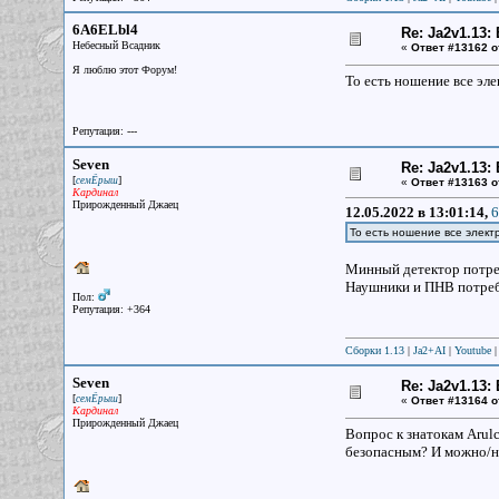
6A6ELbl4
Re: Ja2v1.13
Небесный Всадник
«
Ответ #13162 о
Я люблю этот Форум!
То есть ношение все эле
Репутация: ---
Seven
Re: Ja2v1.13
[
]
семЁрыш
«
Ответ #13163 о
Кардинал
Прирожденный Джаец
12.05.2022 в 13:01:14,
6
То есть ношение все элект
Минный детектор потреб
Наушники и ПНВ потребл
Пол:
Репутация: +364
Сборки 1.13
|
Ja2+AI
|
Youtube
Seven
Re: Ja2v1.13
[
]
семЁрыш
«
Ответ #13164 о
Кардинал
Прирожденный Джаец
Вопрос к знатокам Arulc
безопасным? И можно/н