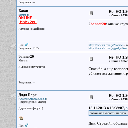
Репутация: ---
Баюн
Re: НО 1.2
[
]
котяра
«
Ответ #856
2
banner20
:
она же крута
Арурико-но акай неко
Пол:
https://new.vk.com/ja2nonews
- н
Репутация: +185
https://new.vk.com/jagged_allianc
banner20
Re: НО 1.2
Мигель
«
Ответ #857
Я люблю этот Форум!
Спасибо, а еще вопросе
убивает все желание иг
Репутация: ---
Дядя Боря
Re: НО 1.2
[
]
Скелет Старого Кота
«
Ответ #858
Прирожденный Джаец
18.11.2013 в 13:39:07,
b
Дурка этот форум :)
повальная косость мерков
Дык. Стреляй побольше,
Пол: