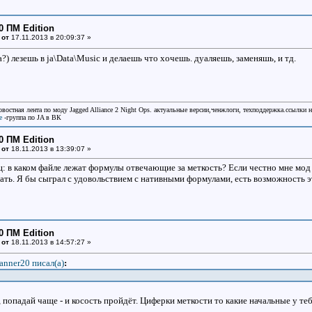
0 ПМ Edition
 от
17.11.2013 в 20:09:37 »
?) лезешь в ja\Data\Music и делаешь что хочешь. дуаляешь, заменяшь, и тд.
овостная лента по моду Jagged Alliance 2 Night Ops. актуальные версии,ченжлоги, техподдержка.ссылки 
e
-группа по JA в ВК
0 ПМ Edition
 от
18.11.2013 в 13:39:07 »
ц: в каком файле лежат формулы отвечающие за меткость? Если честно мне мод 
рать. Я бы сыграл с удовольствием с нативными формулами, есть возможность 
0 ПМ Edition
 от
18.11.2013 в 14:57:27 »
anner20 писал(a)
:
 попадай чаще - и косость пройдёт. Циферки меткости то какие начальные у т