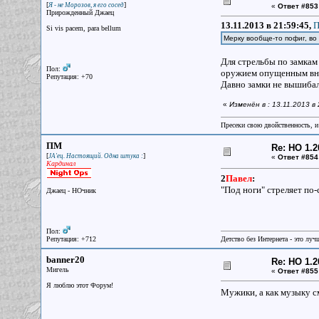
[
]
Я - не Морозов, я его сосед
«
Ответ #853
Прирожденный Джаец
13.11.2013 в 21:59:45,
П
Si vis pacem, para bellum
Мерку вообще-то пофиг, во
Для стрельбы по замкам 
Пол:
оружием опущенным вниз
Репутация: +70
Давно замки не вышибал
«
Изменён в : 13.11.2013 в
Пресеки свою двойственность, и 
ПМ
Re: НО 1.2
[
]
JA'ец. Настоящий. Одна штука :
«
Ответ #854
Кардинал
2
Павел
:
"Под ноги" стреляет по-
Джаец - НОчник
Пол:
Репутация: +712
Детство без Интернета - это луч
banner20
Re: НО 1.2
Мигель
«
Ответ #855
Я люблю этот Форум!
Мужики, а как музыку с