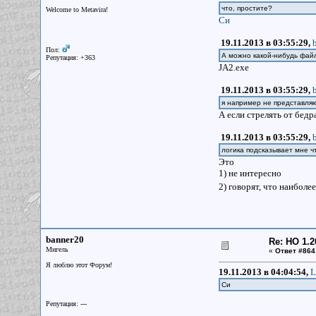
что, простите?
Welcome to Metavira!
Си
19.11.2013 в 03:55:29,
Пол:
А можно какой-нибудь файл
Репутация: +363
JA2.exe
19.11.2013 в 03:55:29,
я например не представляю
А если стрелять от бедр
19.11.2013 в 03:55:29,
логика подсказывает мне ч
Это
1) не интересно
2) говорят, что наибол
banner20
Re: НО 1.2
Мигель
«
Ответ #864
Я люблю этот Форум!
19.11.2013 в 04:04:54,
L
Си
Репутация: ---