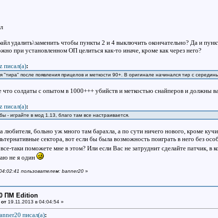
л
айл удалить\заменить чтобы пункты 2 и 4 выключить окончательно? Да и пункт 
жно при установленном ОП целиться как-то иначе, кроме как через него?
jz писал(a)
:
я "тира" после появления прицелов и меткости 90+. В оригинале начинался тир с середин
е что солдаты с опытом в 1000+++ убийств и меткостью снайперов и должны вал
jz писал(a)
:
ы - играйте в мод 1.13, благо там все настраивается.
 любителя, больно уж много там барахла, а по сути ничего нового, кроме куч
ьтернативные сектора, вот если бы была возможность поиграть в него без особ
все-таки поможете мне в этом? Или если Вас не затруднит сделайте патчик, в 
маю не я один
 04:02:41 пользователем: banner20
»
0 ПМ Edition
 от
19.11.2013 в 04:04:54 »
anner20 писал(a)
: