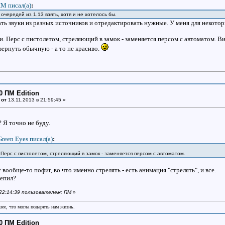
М писал(a)
:
 очередей из 1.13 взять, хотя и не хотелось бы.
ть звуки из разных источников и отредактировать нужные. У меня для некотор
и. Перс с пистолетом, стреляющий в замок - заменяется персом с автоматом. В
вернуть обычную - а то не красиво.
0 ПМ Edition
 от
13.11.2013 в 21:59:45 »
? Я точно не буду.
Green Eyes писал(a)
:
 Перс с пистолетом, стреляющий в замок - заменяется персом с автоматом.
 вообще-то пофиг, во что именно стрелять - есть анимация "стрелять", и все.
епил?
в 22:14:39 пользователем: ПМ
»
шее, что могла подарить нам жизнь.
0 ПМ Edition