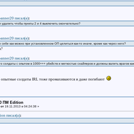
banner20 писал(a)
:
 удалить чтобы пункты 2 и 4 выключить окончательно?
banner20 писал(a)
:
 себе как можно при установленном ОП целиться как-то иначе, кроме как через него?
а?
banner20 писал(a)
:
то солдаты с опытом в 1000+++ убийств и меткостью снайперов и должны валить врагов как
ее опытные солдаты IRL тоже промахиваются и даже погибают
0 ПМ Edition
 от
19.11.2013 в 04:24:38 »
ion писал(a)
: