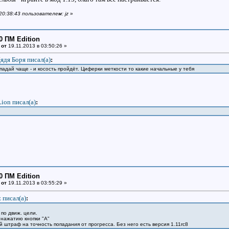
 20:38:43 пользователем: jz
»
0 ПМ Edition
 от
19.11.2013 в 03:50:26 »
ядя Боря писал(a)
:
падай чаще - и косость пройдёт. Циферки меткости то какие начальные у тебя
Lion писал(a)
:
0 ПМ Edition
 от
19.11.2013 в 03:55:29 »
z писал(a)
:
"
 по движ. цели.
 нажатию кнопки "А"
 штраф на точность попадания от прогресса. Без него есть версия 1.11rc8