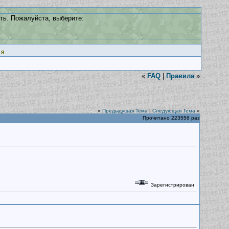
ть. Пожалуйста, выберите:
ия
«
FAQ
|
Правила
»
«
Предыдущая Тема
|
Следующая Тема
»
Прочитано 223556 раз
Зарегистрирован