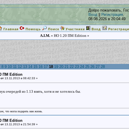
Добро пожаловать, Гос
Вход
||
Регистрация
.
08.08.2026 в 20:04:49
Главная
Помощь
Поиск
Участники
Вход
Регистрац
A.I.M.
« НО 1.20 ПМ Edition »
7
8
9
10
11
12
13
14
15
16
17
18
19
20
21
22
23
24
25
26
27
28
0 ПМ Edition
 от
13.11.2013 в 08:42:33 »
ук очередей из 1.13 взять, хотя и не хотелось бы.
шее, что могла подарить нам жизнь.
0 ПМ Edition
 от
13.11.2013 в 21:54:39 »