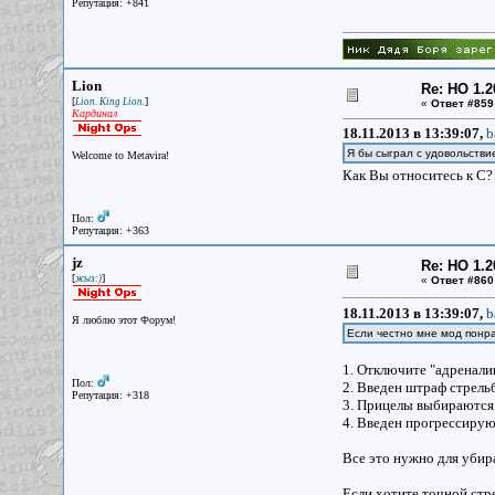
Репутация: +841
Lion
Re: НО 1.2
[
]
Lion. King Lion.
«
Ответ #859
Кардинал
18.11.2013 в 13:39:07,
b
Я бы сыграл с удовольстви
Welcome to Metavira!
Как Вы относитесь к С
Пол:
Репутация: +363
jz
Re: НО 1.2
[
]
жыз:)
«
Ответ #860
18.11.2013 в 13:39:07,
b
Я люблю этот Форум!
Если честно мне мод понра
1. Отключите "адренали
Пол:
2. Введен штраф стрельб
Репутация: +318
3. Прицелы выбираются
4. Введен прогрессирую
Все это нужно для убира
Если хотите точной стре