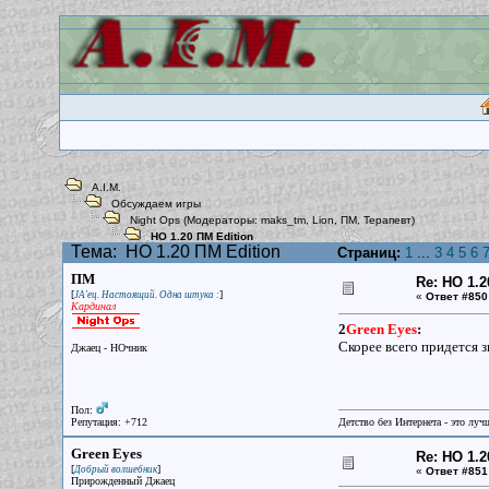
A.I.M.
Обсуждаем игры
Night Ops
(Модераторы:
maks_tm
,
Lion
,
ПМ
,
Терапевт
)
НО 1.20 ПМ Edition
Тема:
НО 1.20 ПМ Edition
Страниц:
1
...
3
4
5
6
ПМ
Re: НО 1.2
[
]
JA'ец. Настоящий. Одна штука :
«
Ответ #850
Кардинал
2
Green Eyes
:
Скорее всего придется зв
Джаец - НОчник
Пол:
Репутация: +712
Детство без Интернета - это луч
Green Eyes
Re: НО 1.2
[
]
Добрый волшебник
«
Ответ #851
Прирожденный Джаец