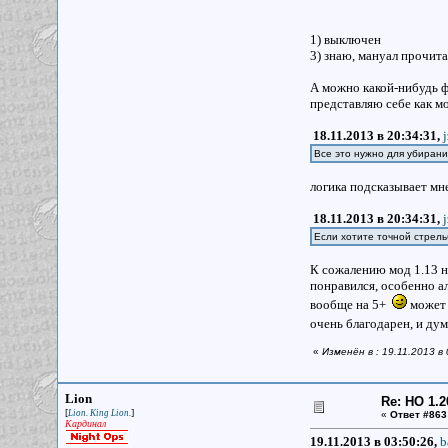
1) выключен
3) знаю, мануал прочита
А можно какой-нибудь ф
представляю себе как мо
18.11.2013 в 20:34:31,
Все это нужно для убирани
логика подсказывает мн
18.11.2013 в 20:34:31,
Если хотите точной стрельб
К сожалению мод 1.13 на
понравился, особенно ал
вообще на 5+
может 
очень благодарен, и ду
«
Изменён в : 19.11.2013 в
Lion
Re: НО 1.2
[
]
Lion. King Lion.
«
Ответ #863
Кардинал
19.11.2013 в 03:50:26,
b