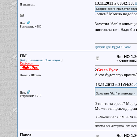
13.11.2013 в 08:42:33,
П
И тишина...
Скорее всего придется звук
- зачем? Можно подобра
Пол:
Заметил "баг" в анимаци
Репутация: +680
пистолета нет. Надо бы 
Графика для Jagged Alliance
ПМ
Re: НО 1.2
[
]
JA'ец. Настоящий. Одна штука :
«
Ответ #852
Кардинал
2
Green Eyes
:
А кто будет звук кроить
Джаец - НОчник
13.11.2013 в 21:54:39,
Пол:
Заметил "баг" в анимации.
Репутация: +712
Это что за ересь? Мерку
Может ты приклад приц
«
Изменён в : 13.11.2013 
Детство без Интернета - это луч
Павел
Re: НО 1.2