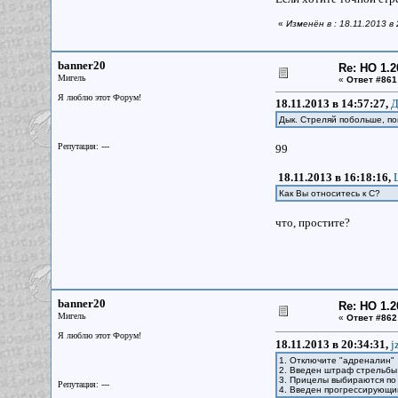
«
Изменён в : 18.11.2013 в
banner20
Re: НО 1.2
Мигель
«
Ответ #861
Я люблю этот Форум!
18.11.2013 в 14:57:27,
Д
Дык. Стреляй побольше, по
Репутация: ---
99
18.11.2013 в 16:18:16,
Как Вы относитесь к С?
что, простите?
banner20
Re: НО 1.2
Мигель
«
Ответ #862
Я люблю этот Форум!
18.11.2013 в 20:34:31,
j
1. Отключите "адреналин
2. Введен штраф стрельбы
3. Прицелы выбираются по
Репутация: ---
4. Введен прогрессирующий