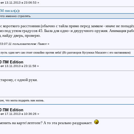
 от
13.11.2013 в 23:06:53 »
М писал(a)
:
 что именно стрелять
с короткого расстояния (обычно с тайла прямо перед замком - иначе не попадё
 под углом градусов 45. Была для одно- и двуручного оружия. Анимация рабо
, найду дверь, проверю.
 23:07:11 пользователем: Павел
»
пусть один меч сам стоит спокойно против неба! (Из разговоров Кусуноки Масасиге с его наставником)
0 ПМ Edition
 от
13.11.2013 в 23:11:58 »
старому, с одной руки.
шее, что могла подарить нам жизнь.
0 ПМ Edition
 от
17.11.2013 в 10:36:26 »
менить на карте\лептопе? А то эта реально раздражает.