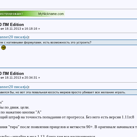
0 ПМ Edition
 от
18.11.2013 в 16:18:16 »
anner20 писал(a)
:
ем с нативными формулами, есть возможность это устроить?
?
0 ПМ Edition
 от
18.11.2013 в 20:34:31 »
anner20 писал(a)
:
вился бы, но вот эта повальная косость мерков просто убивает все желание играть.
н"
ы по движ. цели.
 по нажатию кнопки "А"
щий штраф на точность попадания от прогресса. Без него есть версия 1.11rc8
ния "тира" после появления прицелов и меткости 90+. В оригинале начинался 
льбы - играйте в мод 1.13, благо там все настраивается.