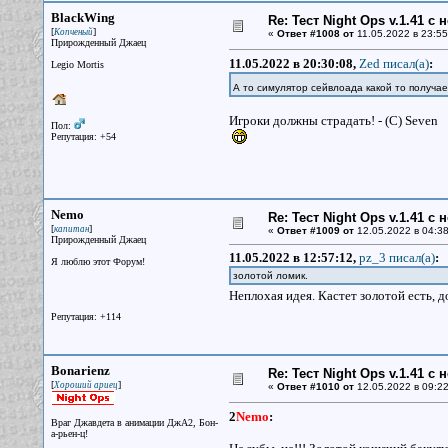
BlackWing
Re: Тест Night Ops v.1.41 с
[
]
Копченый
«
Ответ #1008 от
11.05.2022 в 23:55
Прирожденный Джаец
11.05.2022 в 20:30:08,
Zed писал(a)
:
Legio Mortis
А то симулятор сейвлоада какой то получа
Игроки должны страдать! - (С) Seven
Пол:
Репутация: +54
Nemo
Re: Тест Night Ops v.1.41 с
[
]
капитан
«
Ответ #1009 от
12.05.2022 в 04:38
Прирожденный Джаец
11.05.2022 в 12:57:12,
pz_3 писал(a)
:
Я люблю этот Форум!
золотой ломик.
Неплохая идея. Кастет золотой есть, 
Репутация: +114
Bonarienz
Re: Тест Night Ops v.1.41 с
[
]
Хороший ариец
«
Ответ #1010 от
12.05.2022 в 09:22
2
Nemo
:
Враг Джавдета в анимации ДжА2, Бон-
а-рьен-ц!