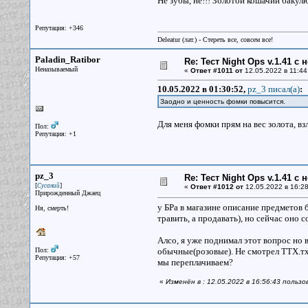
Не зубы, не!!! Золотой кошачий бакулю
Репутация: +346
Deleatur (лат.) - Стереть все, совсем все!
Paladin_Ratibor
Re: Тест Night Ops v.1.41 с
Неназываемый
«
Ответ #1011 от
12.05.2022 в 11:44
10.05.2022 в 01:30:52,
pz_3 писал(a)
:
Заодно и ценность фомки повысится.
Для меня фомки прям на вес золота, в
Пол:
Репутация: +1
pz_3
Re: Тест Night Ops v.1.41 с
[
]
Сусаний
«
Ответ #1012 от
12.05.2022 в 16:28
Прирожденный Джаец
у БРа в магазине описание предметов
Ня, смерть!
травить, а продавать), но сейчас оно с
Алсо, я уже поднимал этот вопрос но 
Пол:
обычные(розовые). Не смотрел ТТХ.тхт
Репутация: +57
мы переплачиваем?
«
Изменён в : 12.05.2022 в 16:56:43 польз