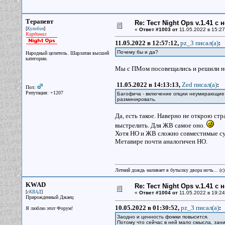
Терапевт
Re: Тест Night Ops v.1.41 с
[
]
Кулибин
«
Ответ #1003 от
11.05.2022 в 15:27
Кардинал
11.05.2022 в 12:57:12,
pz_3 писал(a)
:
Почему бы и да?
Народный целитель. Шарлатан высшей
категории.
Мы с ПМом посовещались и решили не
11.05.2022 в 14:13:13,
Zed писал(a)
:
Пол:
Репутация: +1207
Багофича - включение опции неумирающие 
разминировать.
Да, есть такое. Наверно не открою ст
выстрелить. Для ЖВ самое оно.
Хотя НО и ЖВ сложно совместимые су
Метавире почти аналогичен НО.
Летний дождь наливает в бутылку двора ночь... (с
KWAD
Re: Тест Night Ops v.1.41 с
[
]
сКВАД
«
Ответ #1004 от
11.05.2022 в 19:24
Прирожденный Джаец
10.05.2022 в 01:30:52,
pz_3 писал(a)
:
Я люблю этот Форум!
Заодно и ценность фомки повысится.
Потому что сейчас в ней мало смысла, зан