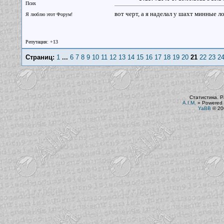
Псих
вот черт, а я наделал у шахт минные л
Я люблю этот Форум!
Репутация: +13
Страниц:
1
...
6
7
8
9
10
11
12
13
14
15
16
17
18
19
20
21
22
23
2
Статистика. Р
A.I.M.
»
Powered 
YaBB
© 200