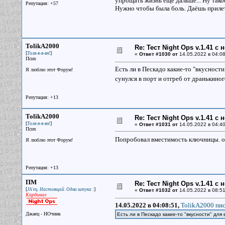
упрощать жизнь ещё дальше... Ну так
Репутация: +57
Нужно чтобы была боль. Даёшь прилеты
TolikA2000
Re: Тест Night Ops v.1.41 с
[
]
Толя-я-я-ян!
«
Ответ #1030 от
14.05.2022 в 04:08
Псих
Есть ли в Пескадо какие-то "вкусности
Я люблю этот Форум!
сунулся в порт и отгреб от дранькин
Репутация: +13
TolikA2000
Re: Тест Night Ops v.1.41 с
[
]
Толя-я-я-ян!
«
Ответ #1031 от
14.05.2022 в 04:40
Псих
Попробовал вместимость ключницы. о
Я люблю этот Форум!
Репутация: +13
ПМ
Re: Тест Night Ops v.1.41 с
[
]
JA'ец. Настоящий. Одна штука :
«
Ответ #1032 от
14.05.2022 в 08:51
Кардинал
14.05.2022 в 04:08:51,
TolikA2000 пис
Джаец - НОчник
Есть ли в Пескадо какие-то "вкусности" для 