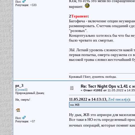
Кхм, то есть это меня по сокращенно
Пол:
Репутация: +533
вариант.
2
Терапевт
:
Багофича - включение опции неумираю
разминировать. Счетчик опаданий сдел
"розовых".
Концептуально хотелось бы что бы не
было чревато их смертью.
ЗЫ. Легкий уровень сложности какой то
первая попытка, омерта окружена со вс
высокой травы словил жесточайший бу
Кровавый ГБист, душитель свободы.
pz_3
Re: Тест Night Ops v.1.41 с
[
]
Сусаний
«
Ответ #1002 от
11.05.2022 в 14:35
Прирожденный Джаец
11.05.2022 в 14:13:13,
Zed писал(a)
:
Ня, смерть!
на ЖВ
Ну дык, ЖВ это априори для мазохиз
Пол:
Все таки в НО есть определенный про
Репутация: +57
ночных операций, которые помнят как