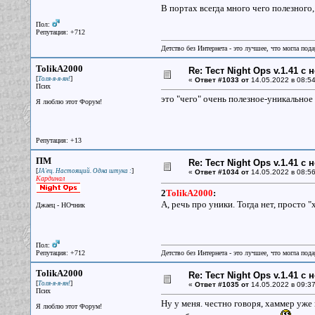
В портах всегда много чего полезного
Пол:
Репутация: +712
Детство без Интернета - это лучшее, что могла под
TolikA2000
Re: Тест Night Ops v.1.41 с
[
]
Толя-я-я-ян!
«
Ответ #1033 от
14.05.2022 в 08:54
Псих
это "чего" очень полезное-уникальное 
Я люблю этот Форум!
Репутация: +13
ПМ
Re: Тест Night Ops v.1.41 с
[
]
JA'ец. Настоящий. Одна штука :
«
Ответ #1034 от
14.05.2022 в 08:56
Кардинал
2
TolikA2000
:
А, речь про уники. Тогда нет, просто 
Джаец - НОчник
Пол:
Репутация: +712
Детство без Интернета - это лучшее, что могла под
TolikA2000
Re: Тест Night Ops v.1.41 с
[
]
Толя-я-я-ян!
«
Ответ #1035 от
14.05.2022 в 09:37
Псих
Ну у меня. честно говоря, хаммер уже
Я люблю этот Форум!