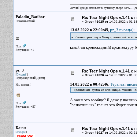
Летний дождь наливает в бутылку двора ночь... (с
Paladin_Ratibor
Re: Тест Night Ops v.1.41 с
Неназываемый
«
Ответ #1025 от
14.05.2022 в 01:18
13.05.2022 в 22:00:45,
pz_3 писал(a)
:
я обычно приношу в Мону гранатомёты и са
Пол:
какой ты кровожадный) архитектуру б
Репутация: +1
pz_3
Re: Тест Night Ops v.1.41 с
[
]
Сусаний
«
Ответ #1026 от
14.05.2022 в 01:38
Прирожденный Джаец
14.05.2022 в 00:42:46,
Терапевт писал
Ня, смерть!
- "Гранатная" сумка из ключницы. Можно н
А зачем это вообще? Я даже у наемник
Пол:
"разнотипных" гранат это будет полезн
Репутация: +57
Баюн
Re: Тест Night Ops v.1.41 с
[
]
котяра
«
Ответ #1027 от
14.05.2022 в 02:21