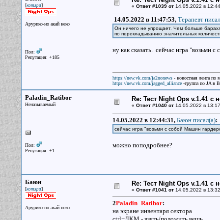
[
]
котяра
«
Ответ #1039 от
14.05.2022 в 12:44
14.05.2022 в 11:47:53,
Терапевт писал
Арурико-но акай неко
Он ничего не упрощает. Чем больше барахл
по перекладыванию значительных количест
ну как сказать. сейчас игра "возьми с
Пол:
Репутация: +185
https://new.vk.com/ja2nonews
- новостная лента по 
https://new.vk.com/jagged_alliance
-группа по JA в 
Paladin_Ratibor
Re: Тест Night Ops v.1.41 с
Неназываемый
«
Ответ #1040 от
14.05.2022 в 13:17
14.05.2022 в 12:44:31,
Баюн писал(a)
:
сейчас игра "возьми с собой Машин гардеро
можно поподробнее?
Пол:
Репутация: +1
Баюн
Re: Тест Night Ops v.1.41 с
[
]
котяра
«
Ответ #1041 от
14.05.2022 в 13:32
2
Paladin_Ratibor
:
Арурико-но акай неко
на экране инвентаря сектора
ctrl+ЛКМ - взять/положить вещь