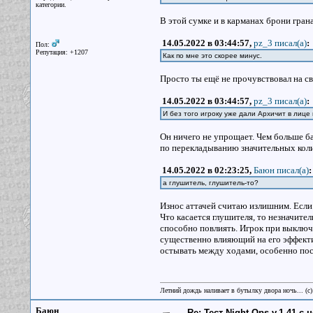
категории.
В этой сумке и в карманах брони грана
14.05.2022 в 03:44:57,
pz_3 писал(a)
:
Пол:
Репутация: +1207
Как по мне это скорее минус.
Просто ты ещё не прочувствовал на св
14.05.2022 в 03:44:57,
pz_3 писал(a)
:
И без того игроку уже дали Архичит в лиц
Он ничего не упрощает. Чем больше ба
по перекладыванию значительных коли
14.05.2022 в 02:23:25,
Баюн писал(a)
:
а глушитель, глушитель-то?
Износ аттачей считаю излишним. Если
Что касается глушителя, то незначител
способно повлиять. Игрок при выключен
существенно влияющий на его эффекти
остывать между ходами, особенно пос
Летний дождь наливает в бутылку двора ночь... (с
Баюн
Re: Тест Night Ops v.1.41 с