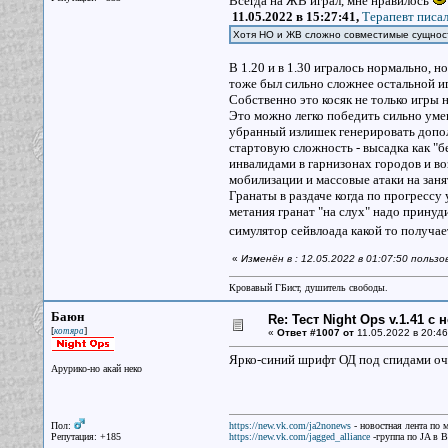
Всегда на ЖВ играл, мне нравилось
11.05.2022 в 15:27:41,
Терапевт писал
Хотя НО и ЖВ сложно совместимые сущнос
В 1.20 и в 1.30 игралось нормально, 
тоже был сильно сложнее остальной и
Собственно это косяк не только игры н
Это можно легко победить сильно умен
убранный излишек генерировать допол
стартовую сложность - высадка как "б
инвалидами в гарнизонах городов и в
мобилизации и массовые атаки на заня
Гранаты в раздаче когда по прогрессу 
метания гранат "на слух" надо принуд
симулятор сейвлоада какой то получа
«
Изменён в : 12.05.2022 в 01:07:50 польз
Кровавый ГБист, душитель свободы.
Баюн
Re: Тест Night Ops v.1.41 с
[
]
котяра
«
Ответ #1007 от
11.05.2022 в 20:46
Ярко-синий шрифт ОД под спидами оче
Арурико-но акай неко
Пол:
https://new.vk.com/ja2nonews
- новостная лента по 
Репутация: +185
https://new.vk.com/jagged_alliance
-группа по JA в 