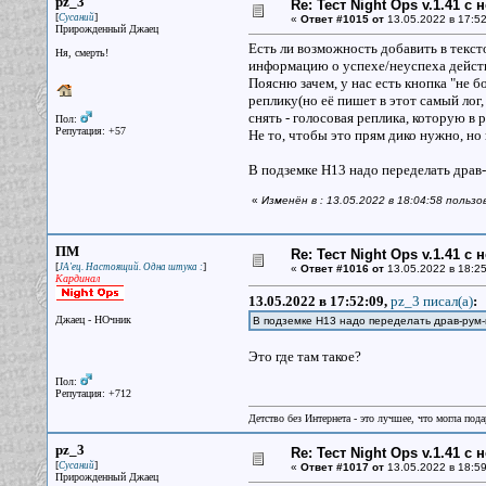
pz_3
Re: Тест Night Ops v.1.41 с
[
]
Сусаний
«
Ответ #1015 от
13.05.2022 в 17:52
Прирожденный Джаец
Есть ли возможность добавить в тексто
Ня, смерть!
информацию о успехе/неуспеха действи
Поясню зачем, у нас есть кнопка "не 
реплику(но её пишет в этот самый лог,
снять - голосовая реплика, которую в р
Пол:
Репутация: +57
Не то, чтобы это прям дико нужно, но
В подземке Н13 надо переделать драв
«
Изменён в : 13.05.2022 в 18:04:58 польз
ПМ
Re: Тест Night Ops v.1.41 с
[
]
JA'ец. Настоящий. Одна штука :
«
Ответ #1016 от
13.05.2022 в 18:25
Кардинал
13.05.2022 в 17:52:09,
pz_3 писал(a)
:
Джаец - НОчник
В подземке Н13 надо переделать драв-рум-
Это где там такое?
Пол:
Репутация: +712
Детство без Интернета - это лучшее, что могла под
pz_3
Re: Тест Night Ops v.1.41 с
[
]
Сусаний
«
Ответ #1017 от
13.05.2022 в 18:59
Прирожденный Джаец