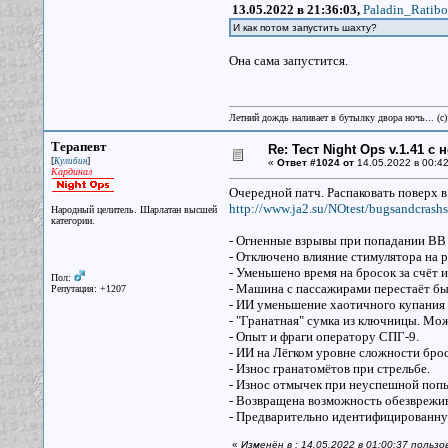
13.05.2022 в 21:36:03,
Paladin_Ratibo
И как потом запустить шахту?
Она сама запустится.
Летний дождь наливает в бутылку двора ночь... (с
Терапевт
Re: Тест Night Ops v.1.41 с
[
]
Кулибин
«
Ответ #1024 от
14.05.2022 в 00:42
Кардинал
Очередной патч. Распаковать поверх в 
http://www.ja2.su/NOtest/bugsandcrash
Народный целитель. Шарлатан высшей
категории.
- Огненные взрывы при попадании ВВ 
- Отключено влияние стимулятора на 
- Уменьшено время на бросок за счёт и
Пол:
- Машина с пассажирами перестаёт бы
Репутация: +1207
- ИИ уменьшение хаотичного купания
- "Гранатная" сумка из ключницы. Мож
- Опыт и фраги оператору СПГ-9.
- ИИ на Лёгком уровне сложности брос
- Износ гранатомётов при стрельбе.
- Износ отмычек при неуспешной попы
- Возвращена возможность обезврежи
- Предварительно идентифицированну
«
Изменён в : 14.05.2022 в 01:00:37 польз