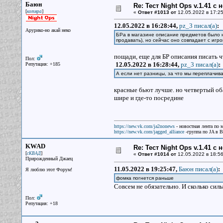
Баюн
Re: Тест Night Ops v.1.41 с
[
]
котяра
«
Ответ #1013 от
12.05.2022 в 17:25
12.05.2022 в 16:28:44,
pz_3 писал(a)
:
Арурико-но акай неко
БРа в магазине описание предметов было н
продавать), но сейчас оно совпадает с игро
пощади, еще для БР описания писать ч
Пол:
12.05.2022 в 16:28:44,
pz_3 писал(a)
:
Репутация: +185
А если нет разницы, за что мы переплачив
красные бьют лучше. но четвертый оба
шире и где-то посредине
https://new.vk.com/ja2nonews
- новостная лента по 
https://new.vk.com/jagged_alliance
-группа по JA в 
KWAD
Re: Тест Night Ops v.1.41 с
[
]
сКВАД
«
Ответ #1014 от
12.05.2022 в 18:56
Прирожденный Джаец
11.05.2022 в 19:25:47,
Баюн писал(a)
:
Я люблю этот Форум!
фомка погнется раньше
Совсем не обязательно. И сколько силы
Пол:
Репутация: +18