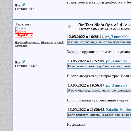
гранатомёты и сапог и долблю хату б
Пол:
Репутация: +57
Терапевт
Re: Тест Night Ops v.1.41 с
[
]
Кулибин
«
Ответ #1023 от
13.05.2022 в 22:19
Кардинал
12.05.2022 в 16:28:44,
pz_3 писал(a)
:
А если нет разницы, за что мы переплачив
Народный целитель. Шарлатан высшей
категории.
Заряди в оружие и посмотри на диапаз
13.05.2022 в 17:52:09,
pz_3 писал(a)
:
Пол:
Репутация: +1207
Есть ли возможность добавить в текстовый 
В лог выводятся субтитры фраз. Если с
13.05.2022 в 19:56:07,
pz_3 писал(a)
:
Я оригинальную кампанию катаю, для разм
Про оригинальную кампанию следует п
13.05.2022 в 21:36:03,
Paladin_Ratibo
Если первому напасть на Босса, это как т
Не должно.