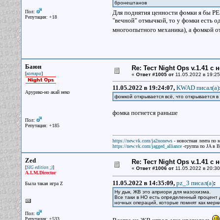
бронештанов
Пол:
Для поднятия ценности фомки я бы Р
Репутация: +18
"вечной" отмычкой, то у фомки есть о
многоопытного механика), а фомкой о
Баюн
Re: Тест Night Ops v.1.41 с
[
]
котяра
«
Ответ #1005 от
11.05.2022 в 19:25
11.05.2022 в 19:24:07,
KWAD писал(a)
Арурико-но акай неко
фомкой открывается всё, что открывается в
фомка погнется раньше
Пол:
Репутация: +185
https://new.vk.com/ja2nonews
- новостная лента по 
https://new.vk.com/jagged_alliance
-группа по JA в 
Zed
Re: Тест Night Ops v.1.41 с
[
]
SIG edition ;)
«
Ответ #1006 от
11.05.2022 в 20:30
A.I.M.Director
11.05.2022 в 14:35:09,
pz_3 писал(a)
:
Была такая игра Z
Ну дык, ЖВ это априори для мазохизма.
Все таки в НО есть определенный процент 
ночных операций, которые помнят как мерки
Пол:
Репутация: +533