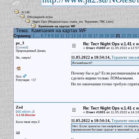
A.I.M.
Обсуждаем игры
Night Ops
(Модераторы:
maks_tm
,
Терапевт
,
ПМ
,
Lion
)
Кампания на картах WF
Тема:
Кампания на картах WF
Страниц:
1
...
6
7
8
9
10
11
12
13
14
15
16
17
18
19
20
21
22
23
24
pz_3
Re: Тест Night Ops v.1.41 с
[
]
Сусаний
«
Ответ #1000 от
11.05.2022 в 12:57
Прирожденный Джаец
11.05.2022 в 10:54:14,
Терапевт писал(
Ня, смерть!
Возьмёшься?
Почему бы и да? Если распишешь(на вс
Пол:
сделать ящики только ЛОМаемыми.
Репутация: +57
Но по окончании точно требую спрята
Zed
Re: Тест Night Ops v.1.41 с
[
]
SIG edition ;)
«
Ответ #1001 от
11.05.2022 в 14:13
A.I.M.Director
11.05.2022 в 10:54:14,
Терапевт писал(
Была такая игра Z
Нет. Если гранаты так напрягают, то играт
применения ботами гранат и миномёта, и