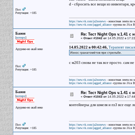
d - сбросить все вещи из инвентаря, к
Пол:
Репутация: +185
https://new.vk.com/ja2nonews
- новостная лента по 
https://new.vk.com/jagged_alliance
-группа по JA в 
Баюн
Re: Тест Night Ops v.1.41 с
[
]
котяра
«
Ответ #1042 от
14.05.2022 в 17:22
14.05.2022 в 00:42:46,
Терапевт писал
Арурико-но акай неко
Износ гранатомётов при стрельбе.
с м203 снова не так все просто. сам н
Пол:
Репутация: +185
https://new.vk.com/ja2nonews
- новостная лента по 
https://new.vk.com/jagged_alliance
-группа по JA в 
Баюн
Re: Тест Night Ops v.1.41 с
[
]
котяра
«
Ответ #1043 от
14.05.2022 в 17:44
контейнеры для шмеля и пз3 все еще л
Арурико-но акай неко
Пол:
https://new.vk.com/ja2nonews
- новостная лента по 
Репутация: +185
https://new.vk.com/jagged_alliance
-группа по JA в 