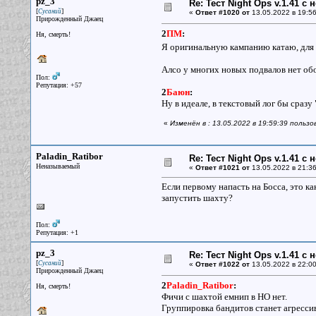
pz_3
Re: Тест Night Ops v.1.41 с
[
]
Сусаний
«
Ответ #1020 от
13.05.2022 в 19:56
Прирожденный Джаец
2
ПМ
:
Ня, смерть!
Я оригинальную кампанию катаю, для
Алсо у многих новых подвалов нет обо
Пол:
Репутация: +57
2
Баюн
:
Ну в идеале, в текстовый лог бы сраз
«
Изменён в : 13.05.2022 в 19:59:39 польз
Paladin_Ratibor
Re: Тест Night Ops v.1.41 с
Неназываемый
«
Ответ #1021 от
13.05.2022 в 21:36
Если первому напасть на Босса, это к
запустить шахту?
Пол:
Репутация: +1
pz_3
Re: Тест Night Ops v.1.41 с
[
]
Сусаний
«
Ответ #1022 от
13.05.2022 в 22:00
Прирожденный Джаец
2
Paladin_Ratibor
:
Ня, смерть!
Фичи с шахтой емнип в НО нет.
Группировка бандитов станет агресси