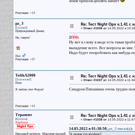
земле брюхом цеплять начнет
Репутация: +13
pz_3
Re: Тест Night Ops v.1.41 с
[
]
Сусаний
«
Ответ #1036 от
14.05.2022 в 10:34
Прирожденный Джаец
2
ПМ
:
Ня, смерть!
Ну вот к слову в моде есть такая про
выпадение всего. Все вопросы ко мне.
Надо будет попробовать как нибудь по
Пол:
Репутация: +57
TolikA2000
Re: Тест Night Ops v.1.41 с
[
]
Толя-я-я-ян!
«
Ответ #1037 от
14.05.2022 в 11:34
Псих
Синдром Плюшкина очень трудно из
Я люблю этот Форум!
Репутация: +13
Терапевт
Re: Тест Night Ops v.1.41 с
[
]
Кулибин
«
Ответ #1038 от
14.05.2022 в 11:47
Кардинал
14.05.2022 в 01:38:50,
pz_3 писал(a)
:
Народный целитель. Шарлатан высшей
А зачем это вообще?