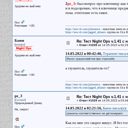
2
pz_3
:
был вопрос про ключницу как 
Арурико-но акай неко
и я подозреваю, что в ключнице предм
пока. отютение есть такое.
Пол:
Репутация: +185
https://new.vk.com/ja2nonews
- новостная лента по 
https://new.vk.com/jagged_alliance
-группа по JA в 
Баюн
Re: Тест Night Ops v.1.41 с
[
]
котяра
«
Ответ #1028 от
14.05.2022 в 02:23
14.05.2022 в 00:42:46,
Терапевт писал
Арурико-но акай неко
Износ гранатомётов при стрельбе.
а глушитель, глушитель-то?
Пол:
Репутация: +185
https://new.vk.com/ja2nonews
- новостная лента по 
https://new.vk.com/jagged_alliance
-группа по JA в 
pz_3
Re: Тест Night Ops v.1.41 с
[
]
Сусаний
«
Ответ #1029 от
14.05.2022 в 03:44
Прирожденный Джаец
14.05.2022 в 02:21:16,
Баюн писал(a)
:
Ня, смерть!
гранаты соответственно не детонируют.
Как по мне это скорее минус. И без т
Пол: