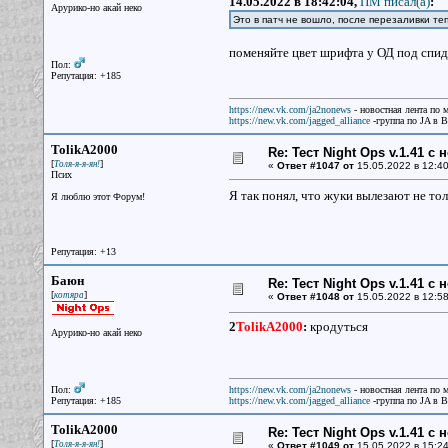
14.05.2022 в 18:42:04,
ПМ писал(a)
:
Арурико-но акай неко
Это в патч не вошло, после перезаливки теп
поменяйте цвет шрифта у ОД под спид
Пол:
Репутация: +185
https://new.vk.com/ja2nonews
- новостная лента по 
https://new.vk.com/jagged_alliance
-группа по JA в 
TolikA2000
Re: Тест Night Ops v.1.41 с
[
]
Толя-я-я-ян!
«
Ответ #1047 от
15.05.2022 в 12:40
Псих
Я так понял, что жуки вылезают не толь
Я люблю этот Форум!
Репутация: +13
Баюн
Re: Тест Night Ops v.1.41 с
[
]
котяра
«
Ответ #1048 от
15.05.2022 в 12:58
2
TolikA2000
:
кродуться
Арурико-но акай неко
Пол:
https://new.vk.com/ja2nonews
- новостная лента по 
Репутация: +185
https://new.vk.com/jagged_alliance
-группа по JA в 
TolikA2000
Re: Тест Night Ops v.1.41 с
[
]
Толя-я-я-ян!
«
Ответ #1049 от
15.05.2022 в 15:24