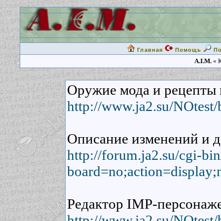
Главная
Помощь
П
A.I.M.
« К
Оружие мода и рецепты 
http://www.ja2.su/NOtest
Описание изменений и д
http://forum.ja2.su/cgi-b
board=no;action=display;
Редактор IMP-персонаже
http://www.ja2.su/NOtest