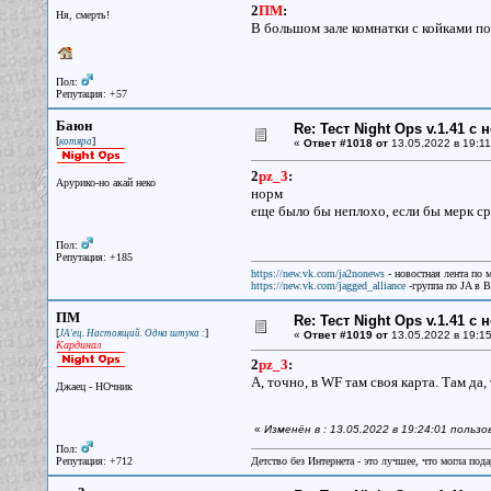
2
ПМ
:
Ня, смерть!
В большом зале комнатки с койками по
Пол:
Репутация: +57
Баюн
Re: Тест Night Ops v.1.41 с
[
]
котяра
«
Ответ #1018 от
13.05.2022 в 19:11
2
pz_3
:
Арурико-но акай неко
норм
еще было бы неплохо, если бы мерк ср
Пол:
Репутация: +185
https://new.vk.com/ja2nonews
- новостная лента по 
https://new.vk.com/jagged_alliance
-группа по JA в 
ПМ
Re: Тест Night Ops v.1.41 с
[
]
JA'ец. Настоящий. Одна штука :
«
Ответ #1019 от
13.05.2022 в 19:15
Кардинал
2
pz_3
:
А, точно, в WF там своя карта. Там да
Джаец - НОчник
«
Изменён в : 13.05.2022 в 19:24:01 польз
Пол:
Репутация: +712
Детство без Интернета - это лучшее, что могла под