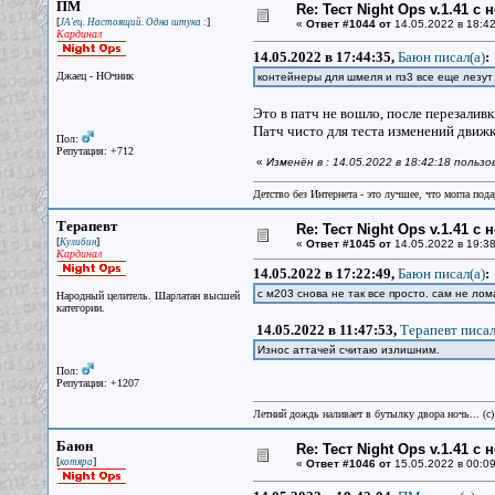
ПМ
Re: Тест Night Ops v.1.41 с
[
]
JA'ец. Настоящий. Одна штука :
«
Ответ #1044 от
14.05.2022 в 18:42
Кардинал
14.05.2022 в 17:44:35,
Баюн писал(a)
:
Джаец - НОчник
контейнеры для шмеля и пз3 все еще лезут
Это в патч не вошло, после перезалив
Патч чисто для теста изменений движк
Пол:
Репутация: +712
«
Изменён в : 14.05.2022 в 18:42:18 польз
Детство без Интернета - это лучшее, что могла под
Терапевт
Re: Тест Night Ops v.1.41 с
[
]
Кулибин
«
Ответ #1045 от
14.05.2022 в 19:38
Кардинал
14.05.2022 в 17:22:49,
Баюн писал(a)
:
с м203 снова не так все просто. сам не л
Народный целитель. Шарлатан высшей
категории.
14.05.2022 в 11:47:53,
Терапевт писал
Износ аттачей считаю излишним.
Пол:
Репутация: +1207
Летний дождь наливает в бутылку двора ночь... (с
Баюн
Re: Тест Night Ops v.1.41 с
[
]
котяра
«
Ответ #1046 от
15.05.2022 в 00:09