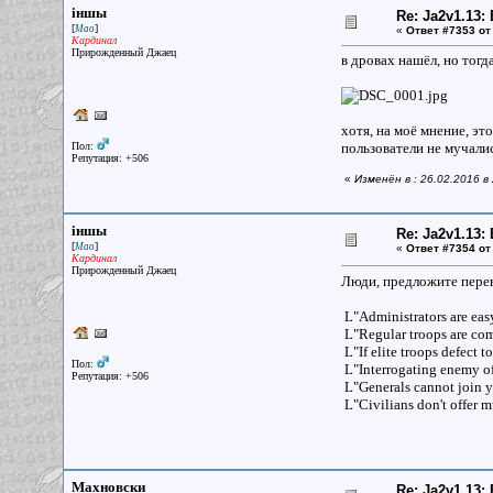
iншы
Re: Ja2v1.13
[
]
Мао
«
Ответ #7353 от
Кардинал
Прирожденный Джаец
в дровах нашёл, но тогд
хотя, на моё мнение, эт
Пол:
пользователи не мучали
Репутация: +506
«
Изменён в : 26.02.2016 в
iншы
Re: Ja2v1.13
[
]
Мао
«
Ответ #7354 от
Кардинал
Прирожденный Джаец
Люди, предложите пере
L"Administrators are easy
L"Regular troops are com
L"If elite troops defect t
Пол:
L"Interrogating enemy off
Репутация: +506
L"Generals cannot join yo
L"Civilians don't offer mu
Махновски
Re: Ja2v1.13