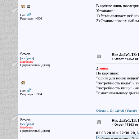
В архиве лишь последн
Устанавка:
Пол:
1) Устанавливаем всё к
Репутация: +506
2) Ставим поверх файлы
Seven
Re: Ja2v1.13
[
]
семЁрыш
«
Ответ #7362 от
Кардинал
Прирожденный Джаец
2
iншы
:
По картинке:
"к силе для носки вещей
"потребность воды" - "п
"потребность пищи" - а
Пол:
"к максимальному дыхани
Репутация: +364
Сборки 1.13
|
Ja2+AI
|
Youtube
Seven
Re: Ja2v1.13
[
]
семЁрыш
«
Ответ #7363 от
Кардинал
Прирожденный Джаец
02.03.2016 в 22:30:20,
M
Доброго всем вечера. Подс