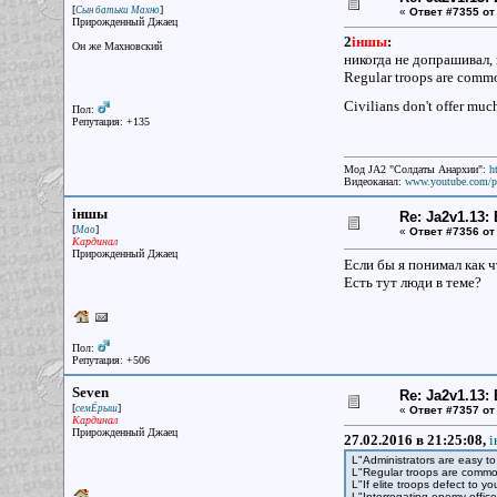
[
]
Сын батьки Махно
«
Ответ #7355 от
Прирожденный Джаец
2
iншы
:
Он же Махновский
никогда не допрашивал,
Regular troops are comm
Civilians don't offer muc
Пол:
Репутация: +135
Мод JA2 "Солдаты Анархии":
h
Видеоканал:
www.youtube.com/p
iншы
Re: Ja2v1.13
[
]
Мао
«
Ответ #7356 от
Кардинал
Прирожденный Джаец
Если бы я понимал как ч
Есть тут люди в теме?
Пол:
Репутация: +506
Seven
Re: Ja2v1.13
[
]
семЁрыш
«
Ответ #7357 от
Кардинал
Прирожденный Джаец
27.02.2016 в 21:25:08,
i
L"Administrators are easy to
L"Regular troops are commo
L"If elite troops defect to y
L"Interrogating enemy office