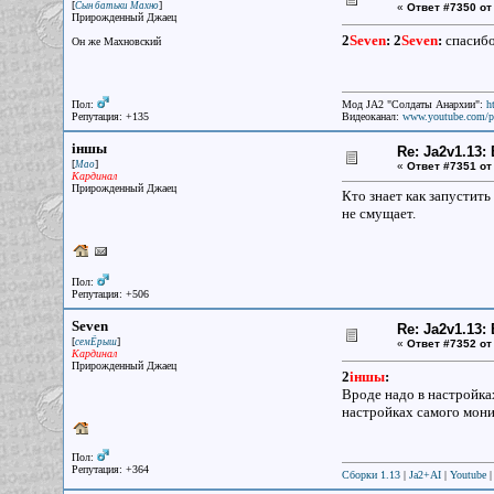
[
]
Сын батьки Махно
«
Ответ #7350 от
Прирожденный Джаец
2
Seven
:
2
Seven
:
спасибо
Он же Махновский
Пол:
Мод JA2 "Солдаты Анархии":
h
Репутация: +135
Видеоканал:
www.youtube.com/p
iншы
Re: Ja2v1.13
[
]
Мао
«
Ответ #7351 от
Кардинал
Прирожденный Джаец
Кто знает как запустит
не смущает.
Пол:
Репутация: +506
Seven
Re: Ja2v1.13
[
]
семЁрыш
«
Ответ #7352 от
Кардинал
Прирожденный Джаец
2
iншы
:
Вроде надо в настройка
настройках самого мони
Пол:
Репутация: +364
Сборки 1.13
|
Ja2+AI
|
Youtube