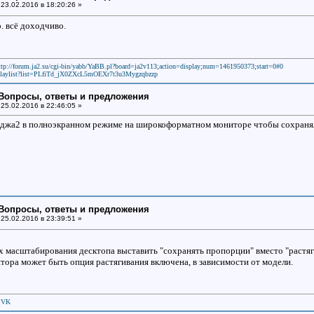
23.02.2016 в 18:20:26 »
. всё доходчиво.
ttp://forum.ja2.su/cgi-bin/yabb/YaBB.pl?board=ja2v113;action=display;num=1461950373;start=0#0
laylist?list=PLfiTd_jX0ZXcL5mOEXr7t3u3Mygzqbzzp
: Вопросы, ответы и предложения
25.02.2016 в 22:46:05 »
ь джа2 в полноэкранном режиме на широкоформатном мониторе чтобы сохранял
: Вопросы, ответы и предложения
25.02.2016 в 23:39:51 »
х масштабирования десктопа выставить "сохранять пропорции" вместо "растяги
тора может быть опция растягивания включена, в зависимости от модели.
|
VK