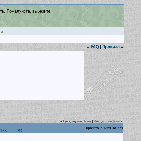
ть. Пожалуйста, выберите:
ия
«
FAQ
|
Правила
»
«
Предыдущая Тема
|
Следующая Тема
»
Прочитано 1359768 раз
163
...
283