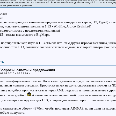
я новыми стволами, но не заменяя её. Есть ли вообще подобные моды? А то искал мод ор
ски не увенчались успехом
релиз.
го:
ми, использующими ванильные предметы - стандартные карты, НО, TypeP, а та
и, использующими предметы 1.13 - Wildfire, Arulco Revisited)
, совместимость с предметами непонятна)
15 - только в комплекте с BigMaps.
ортировать напрямую в 1.13 смысла нет - там другая игровая механика, иначе
собенностей 1.13, логичнее воспользоваться модами, в которых авторы уже поз
|
VK
: Вопросы, ответы и предложения
03.03.2016 в 09:22:39 »
мотрел официальные релизы. Но искал отдельные моды, которые могли ставитьс
ополняли новыми стволами. Просто жуть как не хочется доставать иконки из NO
тику придётся прописать статы через XML редактор и прописывать его в дропе 
 не совсем удобно
А самостоятельно отрисовкой оружия заниматься - это дл
оды или архивы оружия для 1.13, которые достаточно просто поставить и проп
о ставил твою сборку 4870en, чтобы пощупать AIMNAS, но ни один из модов в 
пробую пощупать.