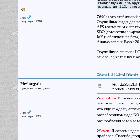
стандартную линейку оружи
прописал для 1.13, но пои
7609ru это стабильный 
Пол:
Репутация: +364
Оружейные моды для не
AFS (совместим с карта
SDO (совместим с картам
IoV (небезглючная бета
Aimnas версии Easter 20
Оружейную линейку НО п
заново, с учетом всех о
Сборки 1.13
|
Ja2+AI
|
Youtube
Meshuggah
Re: Ja2v1.13
Прирожденный Джаец
«
Ответ #7364 от
2
mcmillan
:
Конечно я с
заменяли её, а просто д
что ещё каждому автома
Пол:
разработчиков мода NO
Репутация: +39
разнообразия готовые м
2
Seven
:
Я совсем недавн
пробовал. Спасибо, по