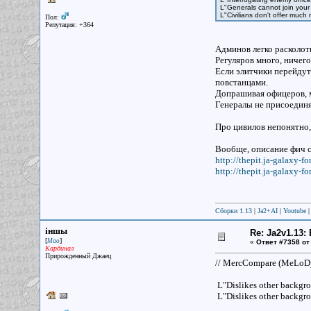
L"Generals cannot join your 
L"Civilians don't offer much 
Пол:
Репутация: +364
Админов легко расколоть
Регуляров много, ничего
Если элитчики перейдут
повстанцами.
Допрашивая офицеров, 
Генералы не присоединят
Про цивилов непонятно,
Вообще, описание фич с
http://thepit.ja-galaxy
http://thepit.ja-galaxy
Сборки 1.13
|
Ja2+AI
|
Youtube
iншы
Re: Ja2v1.13
[
]
Мао
«
Ответ #7358 от
Кардинал
Прирожденный Джаец
// MercCompare (MeLoD
L"Dislikes other backgr
L"Dislikes other backgro