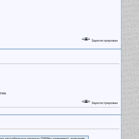
Зарегистрирован
гии.
Зарегистрирован
их нестабильных релизах (7609ru например), дополняя