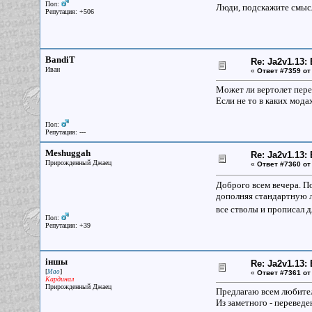
Пол:
Люди, подскажите смыс
Репутация: +506
BandiT
Re: Ja2v1.13
Иван
«
Ответ #7359 от
Может ли вертолет пере
Если не то в каких мода
Пол:
Репутация: ---
Meshuggah
Re: Ja2v1.13
Прирожденный Джаец
«
Ответ #7360 от
Доброго всем вечера. П
дополняя стандартную л
все стволы и прописал 
Пол:
Репутация: +39
iншы
Re: Ja2v1.13
[
]
Мао
«
Ответ #7361 от
Кардинал
Прирожденный Джаец
Предлагаю всем любите
Из заметного - переведе