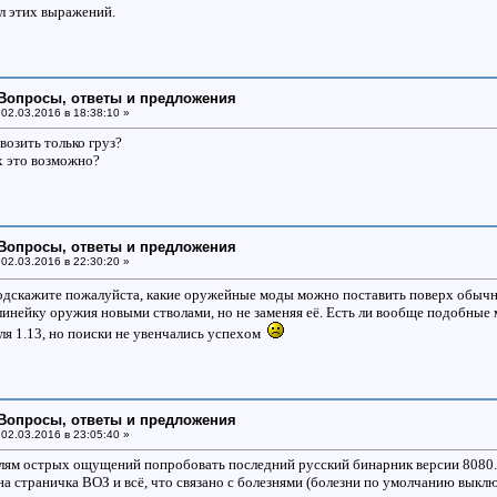
л этих выражений.
: Вопросы, ответы и предложения
02.03.2016 в 18:38:10 »
возить только груз?
х это возможно?
: Вопросы, ответы и предложения
02.03.2016 в 22:30:20 »
одскажите пожалуйста, какие оружейные моды можно поставить поверх обычно
инейку оружия новыми стволами, но не заменяя её. Есть ли вообще подобные 
для 1.13, но поиски не увенчались успехом
: Вопросы, ответы и предложения
02.03.2016 в 23:05:40 »
лям острых ощущений попробовать последний русский бинарник версии 8080.
на страничка ВОЗ и всё, что связано с болезнями (болезни по умолчанию выкл