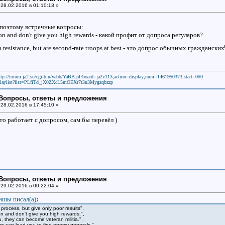
28.02.2016 в 01:10:13 »
 поэтому встречные вопросы:
on and don't give you high rewards - какой профит от допроса регуларов?
h resistance, but are second-rate troops at best - это допрос обычных гражданских
ttp://forum.ja2.su/cgi-bin/yabb/YaBB.pl?board=ja2v113;action=display;num=1461950373;start=0#0
laylist?list=PLfiTd_jX0ZXcL5mOEXr7t3u3Mygzqbzzp
: Вопросы, ответы и предложения
28.02.2016 в 17:45:10 »
то работает с допросом, сам бы перевёл )
: Вопросы, ответы и предложения
29.02.2016 в 00:22:04 »
ншы писал(a)
:
 process, but give only poor results",
n and don't give you high rewards.",
ou, they can become veteran militia.",
rs can lead you to find enemy generals.",