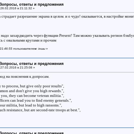
: Вопросы, ответы и предложения
26.02.2016 в 21:11:32 »
а страдает разрешение экрана в целом. и о чудо! оказывается, в настройке монит
о надо захардкодить через функции Present! Там можно указывать регион бэкбу
сь с овальными кругами и прочим
 21:46:55 пользователем: iншы
»
: Вопросы, ответы и предложения
27.02.2016 в 21:25:08 »
вод на пояснения к допросам.
 to process, but give only poor results",
mon and don't give you high rewards.",
o you, they can become veteran militia.",
icers can lead you to find enemy generals.",
ur militia, but lead to high ransoms.",
ch resistance, but are second-rate troops at best.",
: Вопросы, ответы и предложения