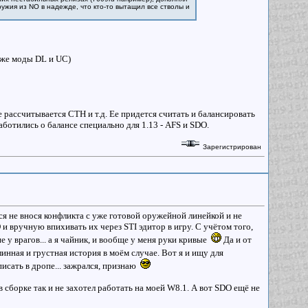
ужия из NO в надежде, что кто-то вытащил все стволы и
кже моды DL и UC)
 рассчитывается CTH и т.д. Ее придется считать и балансировать
аботились о балансе специально для 1.13 - AFS и SDO.
Зарегистрирован
я не внося конфликта с уже готовой оружейной линейкой и не
 и вручную впихивать их через STI эдитор в игру. С учётом того,
у врагов... а я чайник, и вообще у меня руки кривые
Да и от
инная и грустная история в моём случае. Вот я и ищу для
исать в дропе... зажрался, признаю
сборке так и не захотел работать на моей W8.1. А вот SDO ещё не