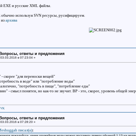
ий ЕХЕ и русские XML файлы.
ак обычно используя SVN ресурсы, русифицируем.
 из
архива
: Вопросы, ответы и предложения
03.03.2016 в 07:23:04 »
" - скорее "для переноски вещей"
отребность в воде" или "потребление воды"
налогично, "потребность в пище", "потребление еды"
ю" - смысл понятен, но как-то не звучит. BP - это, скорее, уровень общей энер
|
VK
: Вопросы, ответы и предложения
03.03.2016 в 07:28:20 »
eshuggah писал(a)
:
кажите пожалуйста, какие оружейные моды можно поставить поверх обычной 1.13 на поздн