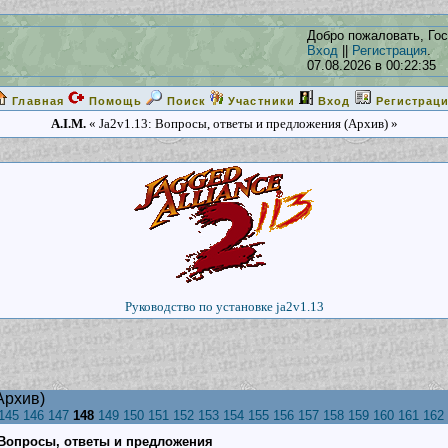
Добро пожаловать, Гос
Вход
||
Регистрация
.
07.08.2026 в 00:22:35
Главная
Помощь
Поиск
Участники
Вход
Регистрац
A.I.M.
« Ja2v1.13: Вопросы, ответы и предложения (Архив) »
Руководство по установке ja2v1.13
Архив)
145
146
147
148
149
150
151
152
153
154
155
156
157
158
159
160
161
162
: Вопросы, ответы и предложения