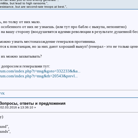
militia, but lead to high ransoms.",
resistance, but are second-rate troops at best.",
, но толку от них мало.
 особенного от них не узнаешь. (или тут про бабло с выкупа, непонятно)
 на вашу сторону (воодушевятся идеями революции в результате душевной бес
можно узнать местонахождение генералов противника.
ся к повстанцам, но за них дают хороший выкуп! (генерал - это не только ценны
 их можно захватывать?
 допросом и генералами тут:
-forum.com/index.php?t=msg&goto=332233&&a...
-forum.com/index.php?t=msg&th=20543&prevl...
|
VK
: Вопросы, ответы и предложения
02.03.2016 в 13:36:10 »
y)
ound",
unds",