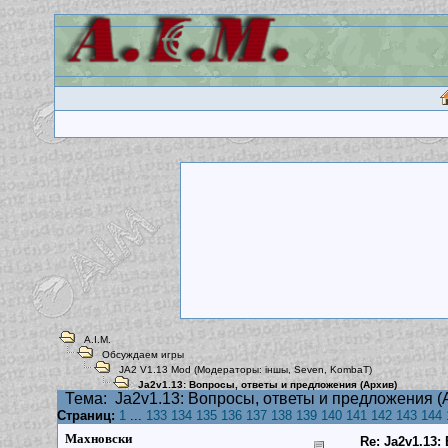
A.I.M.
Обсуждаем игры
JA2 V1.13 Mod
(Модераторы:
iншы
,
Seven
,
KombaT
)
Ja2v1.13: Вопросы, ответы и предложения (Архив)
Тема:
Ja2v1.13: Вопросы, ответы и предложения (
Страниц:
1
...
133
134
135
136
137
138
139
140
141
142
143
144
Махновски
Re: Ja2v1.13