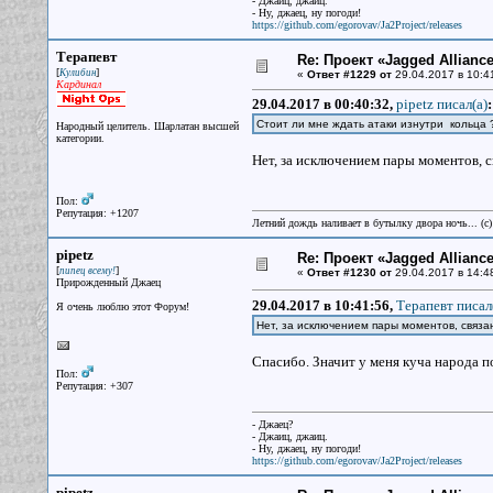
- Джаиц, джаиц.
- Ну, джаец, ну погоди!
https://github.com/egorovav/Ja2Project/releases
Терапевт
Re: Проект «Jagged Alliance
[
]
Кулибин
«
Ответ #1229 от
29.04.2017 в 10:4
Кардинал
29.04.2017 в 00:40:32,
pipetz писал(a)
:
Стоит ли мне ждать атаки изнутри кольца 
Народный целитель. Шарлатан высшей
категории.
Нет, за исключением пары моментов, с
Пол:
Репутация: +1207
Летний дождь наливает в бутылку двора ночь... (с
pipetz
Re: Проект «Jagged Alliance
[
]
пипец всему!
«
Ответ #1230 от
29.04.2017 в 14:4
Прирожденный Джаец
29.04.2017 в 10:41:56,
Терапевт писал
Я очень люблю этот Форум!
Нет, за исключением пары моментов, связ
Спасибо. Значит у меня куча народа по
Пол:
Репутация: +307
- Джаец?
- Джаиц, джаиц.
- Ну, джаец, ну погоди!
https://github.com/egorovav/Ja2Project/releases
pipetz