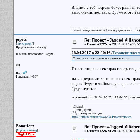
Видимо у тебя версия более ранняя, ч
выполнения поставок. Кроме этого там
Летний дождь наливает в бутылку двора ночь... (с
pipetz
Re: Проект «Jagged Alliance
[
]
пипец всему!
«
Ответ #1225 от
28.04.2017 в 22:5
Прирожденный Джаец
28.04.2017 в 22:30:46,
Терапевт писал
Я очень люблю этот Форум!
Ответ на отсутствие поставки в этом.
То есть ящики в секторах генерятся д
Пол:
Репутация: +307
зы. я предполагал что во всех сектора
ящики будут в любом случае, но если 
будут пустые.
«
Изменён в : 28.04.2017 в 23:06:05 пользо
- Джаец?
- Джаиц, джаиц.
- Ну, джаец, ну погоди!
https://github.com/egorovav/Ja2Project/releases
Bonarienz
Re: Проект «Jagged Alliance
[
]
Хороший ариец
«
Ответ #1226 от
28.04.2017 в 23:0