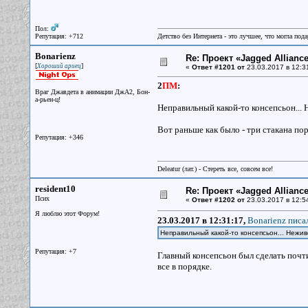
Пол:
Репутация: +712
Детство без Интернета - это лучшее, что могла под
Bonarienz
Re: Проект «Jagged Alliance
[
]
Хороший ариец
«
Ответ #1201 от
23.03.2017 в 12:3
2
ПМ
:
Враг Джавдета в анимации ДжА2, Бон-
а-рьен-ц!
Неправильный какой-то консепсьон... 
Вот раньше как было - три стакана порт
Репутация: +346
Deleatur (лат.) - Стереть все, совсем все!
resident10
Re: Проект «Jagged Alliance
Псих
«
Ответ #1202 от
23.03.2017 в 12:5
Я люблю этот Форум!
23.03.2017 в 12:31:17,
Bonarienz писал
Неправильный какой-то консепсьон... Нежив
Репутация: +7
Главный консепсьон был сделать почти 
все в порядке.