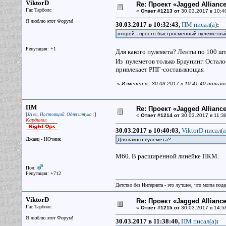
ViktorD
Re: Проект «Jagged Alliance
Гас Тарболс
«
Ответ #1213 от
30.03.2017 в 10:4
Я люблю этот Форум!
30.03.2017 в 10:32:43,
ПМ писал(a)
:
второй - просто быстросменный пулеметны
Репутация: +1
Для какого пулемета? Ленты по 100 шт
Из пулеметов только Браунинг. Остало
привлекает РПГ-составляющая
«
Изменён в : 30.03.2017 в 10:41:40 пользо
ПМ
Re: Проект «Jagged Alliance
[
]
JA'ец. Настоящий. Одна штука :
«
Ответ #1214 от
30.03.2017 в 11:38
Кардинал
30.03.2017 в 10:40:03,
ViktorD писал(a
Джаец - НОчник
Для какого пулемета?
М60. В расширенной линейке ПКМ.
Пол:
Репутация: +712
Детство без Интернета - это лучшее, что могла под
ViktorD
Re: Проект «Jagged Alliance
Гас Тарболс
«
Ответ #1215 от
30.03.2017 в 14:5
Я люблю этот Форум!
30.03.2017 в 11:38:40,
ПМ писал(a)
: