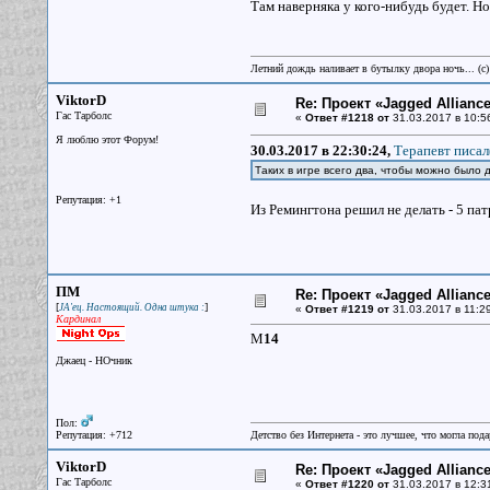
Там наверняка у кого-нибудь будет. Н
Летний дождь наливает в бутылку двора ночь... (с
ViktorD
Re: Проект «Jagged Alliance
Гас Тарболс
«
Ответ #1218 от
31.03.2017 в 10:5
Я люблю этот Форум!
30.03.2017 в 22:30:24,
Терапевт писал
Таких в игре всего два, чтобы можно было
Репутация: +1
Из Ремингтона решил не делать - 5 па
ПМ
Re: Проект «Jagged Alliance
[
]
JA'ец. Настоящий. Одна штука :
«
Ответ #1219 от
31.03.2017 в 11:29
Кардинал
M
14
Джаец - НОчник
Пол:
Репутация: +712
Детство без Интернета - это лучшее, что могла под
ViktorD
Re: Проект «Jagged Alliance
Гас Тарболс
«
Ответ #1220 от
31.03.2017 в 12:3