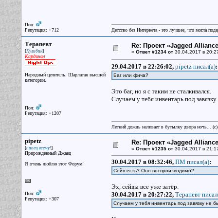
Пол:
Репутация: +712
Детство без Интернета - это лучшее, что могла под
Терапевт
Re: Проект «Jagged Alliance
[
]
Кулибин
«
Ответ #1234 от
30.04.2017 в 20:2
Кардинал
29.04.2017 в 22:26:02,
pipetz писал(a)
:
Народный целитель. Шарлатан высшей
Баг или фича?
категории.
Это баг, но я с таким не сталкивался.
Случаем у тебя инвентарь под завязку
Пол:
Репутация: +1207
Летний дождь наливает в бутылку двора ночь... (с
pipetz
Re: Проект «Jagged Alliance
[
]
пипец всему!
«
Ответ #1235 от
30.04.2017 в 21:1
Прирожденный Джаец
30.04.2017 в 08:32:46,
ПМ писал(a)
:
Я очень люблю этот Форум!
Сейв есть? Оно воспроизводимо?
Эх, сейвы все уже затёр.
Пол:
30.04.2017 в 20:27:22,
Терапевт писал
Репутация: +307
Случаем у тебя инвентарь под завязку не 