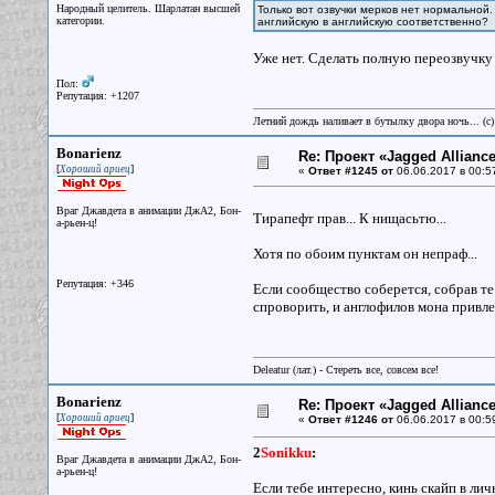
Народный целитель. Шарлатан высшей
Только вот озвучки мерков нет нормальной.
категории.
английскую в английскую соответственно?
Уже нет. Сделать полную переозвучку 
Пол:
Репутация: +1207
Летний дождь наливает в бутылку двора ночь... (с
Bonarienz
Re: Проект «Jagged Alliance
[
]
Хороший ариец
«
Ответ #1245 от
06.06.2017 в 00:5
Враг Джавдета в анимации ДжА2, Бон-
Тирапефт прав... К нищасьтю...
а-рьен-ц!
Хотя по обоим пунктам он непраф...
Репутация: +346
Если сообщество соберется, собрав те
спроворить, и англофилов мона привлеч
Deleatur (лат.) - Стереть все, совсем все!
Bonarienz
Re: Проект «Jagged Alliance
[
]
Хороший ариец
«
Ответ #1246 от
06.06.2017 в 00:5
2
Sonikku
:
Враг Джавдета в анимации ДжА2, Бон-
а-рьен-ц!
Если тебе интересно, кинь скайп в лич