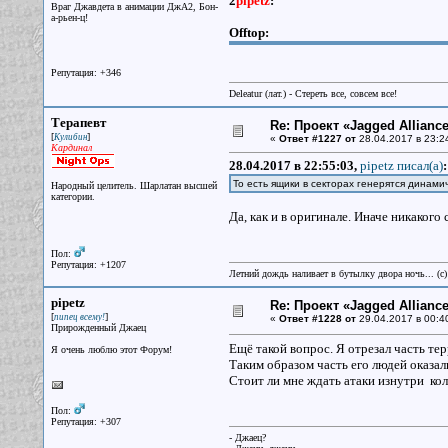
2
pipetz
:
Враг Джавдета в анимации ДжА2, Бон-
а-рьен-ц!
Offtop:
Репутация: +346
Deleatur (лат.) - Стереть все, совсем все!
Терапевт
Re: Проект «Jagged Alliance
[
]
Кулибин
«
Ответ #1227 от
28.04.2017 в 23:2
Кардинал
28.04.2017 в 22:55:03,
pipetz писал(a)
:
То есть ящики в секторах генерятся динами
Народный целитель. Шарлатан высшей
категории.
Да, как и в оригинале. Иначе никакого
Пол:
Репутация: +1207
Летний дождь наливает в бутылку двора ночь... (с
pipetz
Re: Проект «Jagged Alliance
[
]
пипец всему!
«
Ответ #1228 от
29.04.2017 в 00:4
Прирожденный Джаец
Ещё такой вопрос. Я отрезал часть те
Я очень люблю этот Форум!
Таким образом часть его людей оказал
Стоит ли мне ждать атаки изнутри кол
Пол:
Репутация: +307
- Джаец?