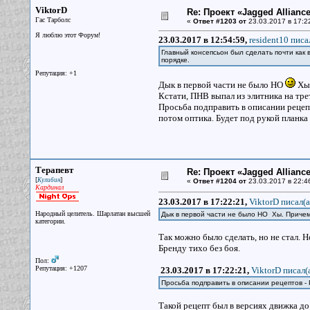
ViktorD
Re: Проект «Jagged Alliance
Гас Тарболс
«
Ответ #1203 от
23.03.2017 в 17:2
Я люблю этот Форум!
23.03.2017 в 12:54:59,
resident10 писа
Главный консепсьон был сделать почти как в
порядке.
Репутация: +1
Дык в первой части не было НО
Хы.
Кстати, ПНВ выпал из элитника на трет
Просьба подправить в описании рецепто
потом оптика. Будет под рукой планка
Терапевт
Re: Проект «Jagged Alliance
[
]
Кулибин
«
Ответ #1204 от
23.03.2017 в 22:4
Кардинал
23.03.2017 в 17:22:21,
ViktorD писал(a
Народный целитель. Шарлатан высшей
Дык в первой части не было НО Хы. Причем
категории.
Так можно было сделать, но не стал. 
Бренду тихо без боя.
Пол:
Репутация: +1207
23.03.2017 в 17:22:21,
ViktorD писал(
Просьба подправить в описании рецептов - 
Такой рецепт был в версиях движка до 