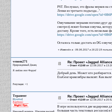
PST. Послушал, это фразы мерков на ст
Ленки из третьего подъезда...".
https://drive.google.com/open?id=
Озвучивание мерками погонял друг дру
смотрел) лежит боевая озвучка, котор
достану. Кроме того, есть несколько ф
https://drive.google.com/open?id
Осталось только достать из DG озвучк
«
Изменён в : 06.06.2017 в 16:22:19 польз
venom271
Re: Проект «Jagged Alliance
Прирожденный Джаец
«
Ответ #1248 от
12.08.2017 в 13:2
Я люблю этот Форум!
Добрый день. Может кто разбирается. 
ExaGear кракозябры вылазят. Как выле
Репутация: +1
Терапевт
Re: Проект «Jagged Alliance
[
]
Кулибин
«
Ответ #1249 от
12.08.2017 в 20:5
Кардинал
В игре используются две кодировки для
большая часть текстовых ресурсов) и 
Народный целитель. Шарлатан высшей