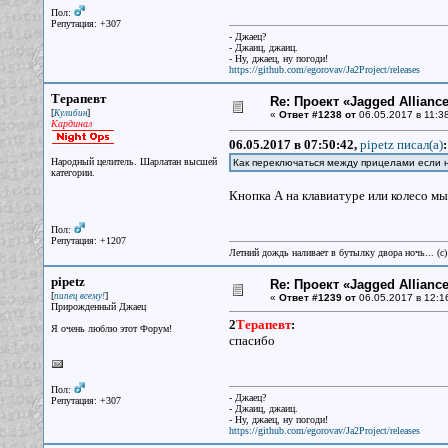
Пол:
Репутация: +307
- Джаец?
- Джаиц, джаиц.
- Ну, джаец, ну погоди!
https://github.com/egorovav/Ja2Project/releases
Терапевт
Re: Проект «Jagged Alliance
[
]
Кулибин
«
Ответ #1238 от
06.05.2017 в 11:38
Кардинал
06.05.2017 в 07:50:42,
pipetz писал(a)
:
Народный целитель. Шарлатан высшей
Как переключаться между прицелами если 
категории.
Кнопка А на клавиатуре или колесо м
Пол:
Репутация: +1207
Летний дождь наливает в бутылку двора ночь... (с
pipetz
Re: Проект «Jagged Alliance
[
]
пипец всему!
«
Ответ #1239 от
06.05.2017 в 12:1
Прирожденный Джаец
2
Терапевт
:
Я очень люблю этот Форум!
спасибо
Пол:
- Джаец?
Репутация: +307
- Джаиц, джаиц.
- Ну, джаец, ну погоди!
https://github.com/egorovav/Ja2Project/releases