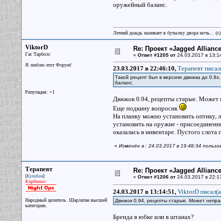
оружейный баланс.
Летний дождь наливает в бутылку двора ночь... (с
ViktorD
Re: Проект «Jagged Alliance
Гас Тарболс
«
Ответ #1205 от
24.03.2017 в 13:1
Я люблю этот Форум!
23.03.2017 в 22:46:10,
Терапевт писал
Такой рецепт был в версиях движка до 0.8х
баланс.
Репутация: +1
Движок 0.94, рецепты старые. Может 
Еще подкину вопросик
На планку можно установить оптику, 
установить на оружие - присоединенн
оказалась в инвентаре. Пустого слота 
«
Изменён в : 24.03.2017 в 19:48:34 пользо
Терапевт
Re: Проект «Jagged Alliance
[
]
Кулибин
«
Ответ #1206 от
24.03.2017 в 22:1
Кардинал
24.03.2017 в 13:14:51,
ViktorD писал(a
Народный целитель. Шарлатан высшей
Движок 0.94, рецепты старые. Может непра
категории.
Бренда в юбке или в штанах?