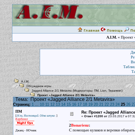
Главная
Помощь
П
A.I.M.
« Проект «
Ди
Ре
Ви
Таблиц
Т
A.I.M.
Обсуждаем игры
Jagged Alliance 2/1 Metavira
(Модераторы:
ПМ
,
Lion
,
Терапевт
)
Проект «Jagged Alliance 2/1 Metavira»
Тема:
Проект «Jagged Alliance 2/1 Metavira»
Страниц:
1
...
10
11
12
13
14
15
16
17
18
19
20
21
22
23
24
25
26
2
ПМ
Re: Проект «Jagged Alliance
[
]
JA'ец. Настоящий. Одна штука :
«
Ответ #1200 от
23.03.2017 в 07:3
Кардинал
2
Bonarienz
:
С помощью кулаков и веревки обирать 
Джаец - НОчник