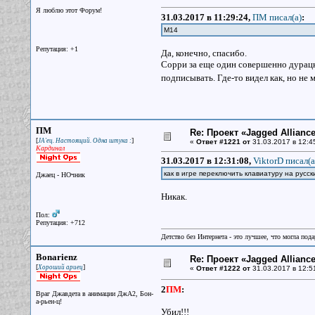
Я люблю этот Форум!
31.03.2017 в 11:29:24,
ПМ писал(a)
:
M14
Репутация: +1
Да, конечно, спасибо.
Сорри за еще один совершенно дурацк
подписывать. Где-то видел как, но не 
ПМ
Re: Проект «Jagged Alliance
[
]
JA'ец. Настоящий. Одна штука :
«
Ответ #1221 от
31.03.2017 в 12:4
Кардинал
31.03.2017 в 12:31:08,
ViktorD писал(a
как в игре переключить клавиатуру на русск
Джаец - НОчник
Никак.
Пол:
Репутация: +712
Детство без Интернета - это лучшее, что могла под
Bonarienz
Re: Проект «Jagged Alliance
[
]
Хороший ариец
«
Ответ #1222 от
31.03.2017 в 12:5
2
ПМ
:
Враг Джавдета в анимации ДжА2, Бон-
а-рьен-ц!
Убил!!!