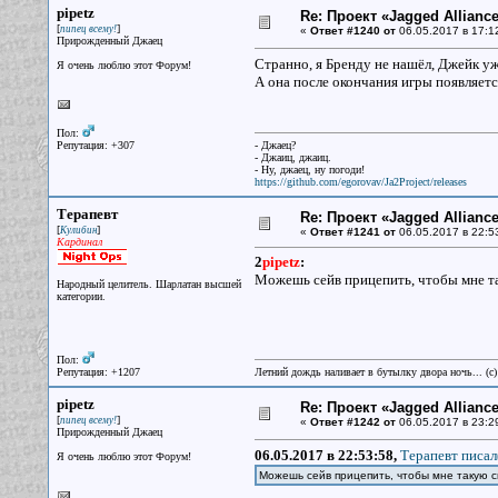
pipetz
Re: Проект «Jagged Alliance
[
]
пипец всему!
«
Ответ #1240 от
06.05.2017 в 17:1
Прирожденный Джаец
Странно, я Бренду не нашёл, Джейк уже
Я очень люблю этот Форум!
А она после окончания игры появляетс
Пол:
Репутация: +307
- Джаец?
- Джаиц, джаиц.
- Ну, джаец, ну погоди!
https://github.com/egorovav/Ja2Project/releases
Терапевт
Re: Проект «Jagged Alliance
[
]
Кулибин
«
Ответ #1241 от
06.05.2017 в 22:5
Кардинал
2
pipetz
:
Можешь сейв прицепить, чтобы мне т
Народный целитель. Шарлатан высшей
категории.
Пол:
Репутация: +1207
Летний дождь наливает в бутылку двора ночь... (с
pipetz
Re: Проект «Jagged Alliance
[
]
пипец всему!
«
Ответ #1242 от
06.05.2017 в 23:2
Прирожденный Джаец
06.05.2017 в 22:53:58,
Терапевт писал
Я очень люблю этот Форум!
Можешь сейв прицепить, чтобы мне такую 