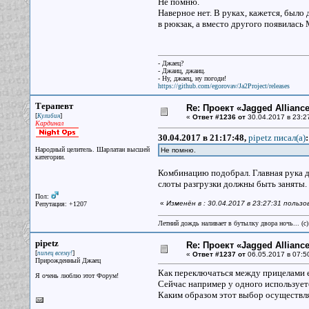
Не помню.
Наверное нет. В руках, кажется, было
в рюкзак, а вместо другого появилась 
- Джаец?
- Джаиц, джаиц.
- Ну, джаец, ну погоди!
https://github.com/egorovav/Ja2Project/releases
Терапевт
Re: Проект «Jagged Alliance
[
]
Кулибин
«
Ответ #1236 от
30.04.2017 в 23:2
Кардинал
30.04.2017 в 21:17:48,
pipetz писал(a)
:
Народный целитель. Шарлатан высшей
Не помню.
категории.
Комбинацию подобрал. Главная рука до
слоты разгрузки должны быть заняты.
Пол:
«
Изменён в : 30.04.2017 в 23:27:31 польз
Репутация: +1207
Летний дождь наливает в бутылку двора ночь... (с
pipetz
Re: Проект «Jagged Alliance
[
]
пипец всему!
«
Ответ #1237 от
06.05.2017 в 07:5
Прирожденный Джаец
Как переключаться между прицелами е
Я очень люблю этот Форум!
Сейчас например у одного используетс
Каким образом этот выбор осуществля