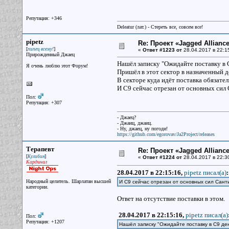
Репутация: +346
Deleatur (лат.) - Стереть все, совсем все!
pipetz
Re: Проект «Jagged Alliance
[
]
пипец всему!
«
Ответ #1223 от
28.04.2017 в 22:1
Прирожденный Джаец
Нашёл записку "Ожидайте поставку в 
Я очень люблю этот Форум!
Пришёл в этот сектор в назначенный де
В секторе куда идёт поставка обязат
И C9 сейчас отрезан от основных сил 
Пол:
Репутация: +307
- Джаец?
- Джаиц, джаиц.
- Ну, джаец, ну погоди!
https://github.com/egorovav/Ja2Project/releases
Терапевт
Re: Проект «Jagged Alliance
[
]
Кулибин
«
Ответ #1224 от
28.04.2017 в 22:3
Кардинал
28.04.2017 в 22:15:16,
pipetz писал(a)
:
Народный целитель. Шарлатан высшей
И C9 сейчас отрезан от основных сил Сант
категории.
Ответ на отсутствие поставки в этом.
28.04.2017 в 22:15:16,
pipetz писал(a)
Пол:
Репутация: +1207
Нашёл записку "Ожидайте поставку в C9 ден