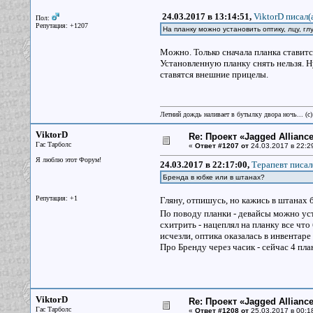
24.03.2017 в 13:14:51,
ViktorD писал(
Пол:
Репутация: +1207
На планку можно установить оптику, лцу, г
Можно. Только сначала планка ставится
Установленную планку снять нельзя. 
ставятся внешние прицелы.
Летний дождь наливает в бутылку двора ночь... (с
ViktorD
Re: Проект «Jagged Alliance
Гас Тарболс
«
Ответ #1207 от
24.03.2017 в 22:2
Я люблю этот Форум!
24.03.2017 в 22:17:00,
Терапевт писал
Бренда в юбке или в штанах?
Репутация: +1
Гляну, отпишусь, но кажись в штанах 
По поводу планки - девайсы можно ус
схитрить - нацеплял на планку все чт
исчезли, оптика оказалась в инвентаре
Про Бренду через часик - сейчас 4 пл
ViktorD
Re: Проект «Jagged Alliance
Гас Тарболс
«
Ответ #1208 от
25.03.2017 в 00:1