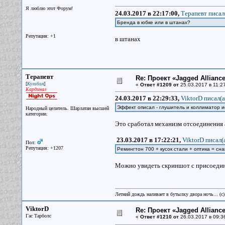
Я люблю этот Форум!
24.03.2017 в 22:17:00,
Терапевт писал
Бренда в юбке или в штанах?
Репутация: +1
в штанах
Терапевт
Re: Проект «Jagged Alliance
[
]
Кулибин
«
Ответ #1209 от
25.03.2017 в 11:27
Кардинал
24.03.2017 в 22:29:33,
ViktorD писал(a
Эффект описал - глушитель и коллиматор ис
Народный целитель. Шарлатан высшей
категории.
Это сработал механизм отсоединения а
23.03.2017 в 17:22:21,
ViktorD писал(
Пол:
Репутация: +1207
Ремингтон 700 + кусок стали + оптика = сна
Можно увидеть скриншот с присоедин
Летний дождь наливает в бутылку двора ночь... (с
ViktorD
Re: Проект «Jagged Alliance
Гас Тарболс
«
Ответ #1210 от
26.03.2017 в 09:3