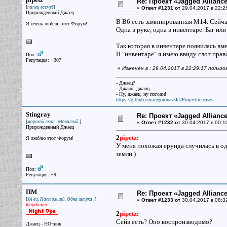
Re: Проект «Jagged Alliance
[
]
пипец всему!
«
Ответ #1231 от
29.04.2017 в 22:2
Прирожденный Джаец
В B6 есть заминированная M14. Сейча
Я очень люблю этот Форум!
Одна в руке, одна в инвентаре. Баг или
Так которая в инвентаре появилась вм
В "инвентаре" я имею ввиду слот прав
Пол:
Репутация: +307
«
Изменён в : 29.04.2017 в 22:29:17 пользо
- Джаец?
- Джаиц, джаиц.
- Ну, джаец, ну погоди!
https://github.com/egorovav/Ja2Project/releases
Stingray
Re: Проект «Jagged Alliance
[
]
морской скат. ядовитый.
«
Ответ #1232 от
30.04.2017 в 00:1
Прирожденный Джаец
2
pipetz
:
Я люблю этот Форум!
У меня похожая ерунда случилась в одно
земли ) .
Пол:
Репутация: +9
ПМ
Re: Проект «Jagged Alliance
[
]
JA'ец. Настоящий. Одна штука :
«
Ответ #1233 от
30.04.2017 в 08:3
Кардинал
2
pipetz
:
Сейв есть? Оно воспроизводимо?
Джаец - НОчник