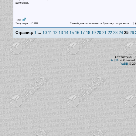
категории.
Пол:
Репутация: +1207
Летний дождь наливает в бутылку двора ночь... (с
Страниц:
1
...
10
11
12
13
14
15
16
17
18
19
20
21
22
23
24
25
26
Статистика. Р
A.I.M.
»
Powered 
YaBB
© 200