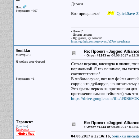
Держи
Пол:
Репутация: +307
Вот прицепился!
QuickSave-22
- Джаец?
- Джаиц, джаиц.
- Ну, джаец, ну погоди!
https://github.com/egorovav/Ja2Project/releases
Sonikku
Re: Проект «Jagged Alliance
Мистер ЭЧ
«
Ответ #1243 от
04.06.2017 в 22:3
Я люблю этот Форум!
Скачал версию, висящую в шапке, гляну
нормальной. Я так понимаю, вы хотит
соответственно?
В любом случае, вот вам файлы англий
Репутация: +1
сорри, что дублирую, но читать тему 
Это фразы мерков на протяжении дня. Э
протяжении самого геймплея), так что 
https://drive.google.com/file/d/0B6
Терапевт
Re: Проект «Jagged Alliance
[
]
Кулибин
«
Ответ #1244 от
05.06.2017 в 22:4
Кардинал
04.06.2017 в 22:36:16,
Sonikku писал(