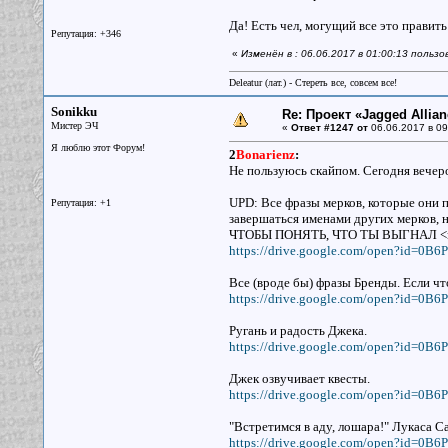
Да! Есть чел, могущий все это править 
Репутация: +346
«
Изменён в : 06.06.2017 в 01:00:13 польз
Deleatur (лат.) - Стереть все, совсем все!
Sonikku
Re: Проект «Jagged Allian
Мистер ЭЧ
«
Ответ #1247 от
06.06.2017 в 09
Я люблю этот Форум!
2
Bonarienz
:
Не пользуюсь скайпом. Сегодня вечер
UPD: Все фразы мерков, которые они п
Репутация: +1
завершаться именами других мерков
ЧТОБЫ ПОНЯТЬ, ЧТО ТЫ ВЫГНАЛ <m
https://drive.google.com/open?id=
Все (вроде бы) фразы Бренды. Если чт
https://drive.google.com/open?id
Ругань и радость Джека.
https://drive.google.com/open?id=
Джек озвучивает квесты.
https://drive.google.com/open?id=
"Встретимся в аду, лошара!" Лукаса Са
https://drive.google.com/open?id=