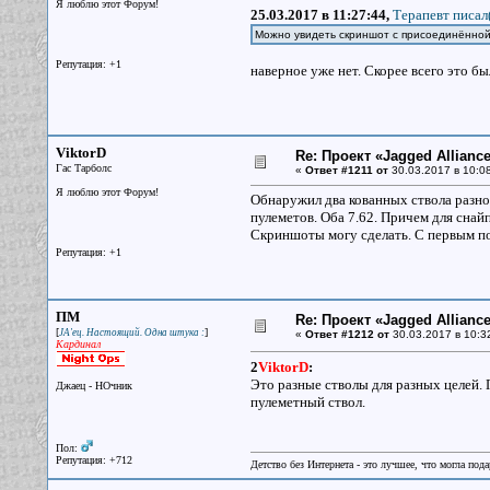
Я люблю этот Форум!
25.03.2017 в 11:27:44,
Терапевт писал(
Можно увидеть скриншот с присоединённой 
Репутация: +1
наверное уже нет. Скорее всего это б
ViktorD
Re: Проект «Jagged Alliance
Гас Тарболс
«
Ответ #1211 от
30.03.2017 в 10:08
Я люблю этот Форум!
Обнаружил два кованных ствола разног
пулеметов. Оба 7.62. Причем для снай
Скриншоты могу сделать. С первым по
Репутация: +1
ПМ
Re: Проект «Jagged Alliance
[
]
JA'ец. Настоящий. Одна штука :
«
Ответ #1212 от
30.03.2017 в 10:3
Кардинал
2
ViktorD
:
Это разные стволы для разных целей. 
Джаец - НОчник
пулеметный ствол.
Пол:
Репутация: +712
Детство без Интернета - это лучшее, что могла под