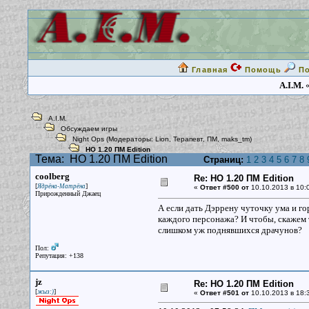
Главная
Помощь
П
A.I.M.
«
A.I.M.
Обсуждаем игры
Night Ops
(Модераторы:
Lion
,
Терапевт
,
ПМ
,
maks_tm
)
НО 1.20 ПМ Edition
Тема:
НО 1.20 ПМ Edition
Страниц:
1
2
3
4
5
6
7
8
coolberg
Re: НО 1.20 ПМ Edition
[
]
Ядрёна-Матрёна
«
Ответ #500 от
10.10.2013 в 10:
Прирожденный Джаец
А если дать Дэррену чуточку ума и го
каждого персонажа? И чтобы, скажем т
слишком уж поднявшихся драчунов?
Пол:
Репутация: +138
jz
Re: НО 1.20 ПМ Edition
[
]
жыз:)
«
Ответ #501 от
10.10.2013 в 18: