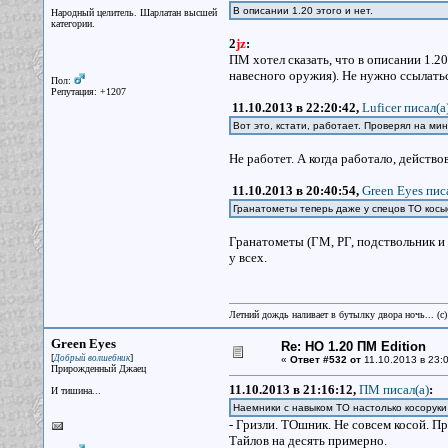
В описании 1.20 этого и нет.
Народный целитель. Шарлатан высшей
категории.
2
jz
:
ПМ хотел сказать, что в описании 1.2
навесного оружия). Не нужно ссылатьс
Пол:
Репутация: +1207
11.10.2013 в 22:20:42,
Luficer писал(a
Вот это, кстати, работает. Проверял на м
Не работет. А когда работало, действо
11.10.2013 в 20:40:54,
Green Eyes пис
Гранатометы теперь даже у спецов ТО косы
Гранатометы (ГМ, РГ, подствольник и 
у всех.
Летний дождь наливает в бутылку двора ночь... (с
Green Eyes
Re: НО 1.20 ПМ Edition
[
]
Добрый волшебник
«
Ответ #532 от
11.10.2013 в 23:0
Прирожденный Джаец
11.10.2013 в 21:16:12,
ПМ писал(a)
:
И тишина...
Наемники с навыком ТО настолько косоруки
- Гризли. ТОшник. Не совсем косой. П
Тайлов на десять примерно.