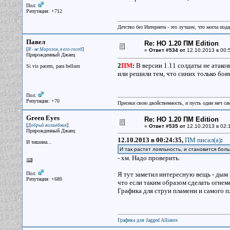
Пол:
Репутация: +712
Детство без Интернета - это лучшее, что могла под
Павел
Re: НО 1.20 ПМ Edition
[
]
Я - не Морозов, я его сосед
«
Ответ #534 от
12.10.2013 в 00:
Прирожденный Джаец
2
ПМ
:
В версии 1.11 солдаты не атаков
Si vis pacem, para bellum
или решили тем, что синих только бо
Пол:
Репутация: +70
Пресеки свою двойственность, и пусть один меч сам
Green Eyes
Re: НО 1.20 ПМ Edition
[
]
Добрый волшебник
«
Ответ #535 от
12.10.2013 в 02:
Прирожденный Джаец
12.10.2013 в 00:24:35,
ПМ писал(a)
:
И тишина...
И так растет лояльность, и становится боль
- хм. Надо проверить.
Пол:
Я тут заметил интересную вещь - дым в
Репутация: +680
что если таким образом сделать огнем
Графика для струи пламени и самого пл
Графика для Jagged Alliance