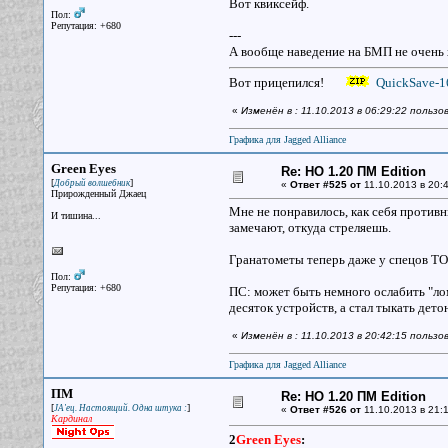
Вот квиксейф.
Пол:
Репутация: +680
---
А вообще наведение на БМП не очень 
Вот прицепился!
QuickSave-16
«
Изменён в : 11.10.2013 в 06:29:22 польз
Графика для Jagged Alliance
Green Eyes
Re: НО 1.20 ПМ Edition
[
]
Добрый волшебник
«
Ответ #525 от
11.10.2013 в 20:4
Прирожденный Джаец
Мне не понравилось, как себя противн
И тишина...
замечают, откуда стреляешь.
Гранатометы теперь даже у спецов ТО
Пол:
Репутация: +680
ПС: может быть немного ослабить "ло
десяток устройств, а стал тыкать дето
«
Изменён в : 11.10.2013 в 20:42:15 польз
Графика для Jagged Alliance
ПМ
Re: НО 1.20 ПМ Edition
[
]
JA'ец. Настоящий. Одна штука :
«
Ответ #526 от
11.10.2013 в 21:1
Кардинал
2
Green Eyes
: