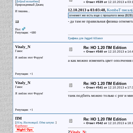
[
]
Добрый волшебник
«
Ответ #539 от
12.10.2013 в 03:
Прирожденный Джаец
12.10.2013 в 03:03:48,
KombaT писал(
И тишина...
огнемет же есть еще с прошлого века (B2B)
- да там не правильная физика огнемет
Пол:
Репутация: +680
Графика для Jagged Alliance
Vitaly_N
Re: НО 1.20 ПМ Edition
Гамос
«
Ответ #540 от
12.10.2013 в 14:
Я люблю этот Форум!
а как можно изменить цвет ополчения 
Репутация: +1
Vitaly_N
Re: НО 1.20 ПМ Edition
Гамос
«
Ответ #541 от
12.10.2013 в 17:
Я люблю этот Форум!
танк подбить можно только с рпг и ми
Репутация: +1
ПМ
Re: НО 1.20 ПМ Edition
[
]
JA'ец. Настоящий. Одна штука :
«
Ответ #542 от
12.10.2013 в 18:
Кардинал
2
Vitaly_N
: