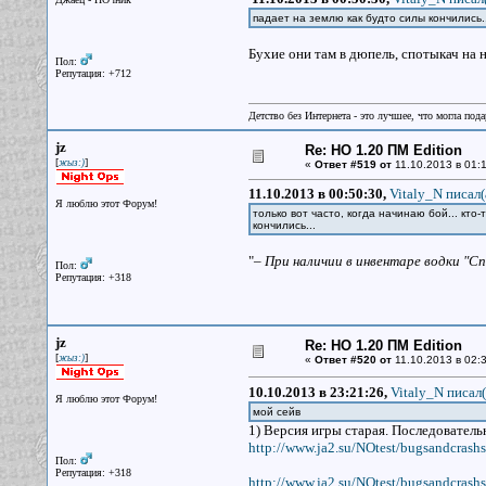
падает на землю как будто силы кончились..
Бухие они там в дюпель, спотыкач на н
Пол:
Репутация: +712
Детство без Интернета - это лучшее, что могла под
jz
Re: НО 1.20 ПМ Edition
[
]
жыз:)
«
Ответ #519 от
11.10.2013 в 01:1
11.10.2013 в 00:50:30,
Vitaly_N писал(
Я люблю этот Форум!
только вот часто, когда начинаю бой... кто
кончились...
"
– При наличии в инвентаре водки "Сп
Пол:
Репутация: +318
jz
Re: НО 1.20 ПМ Edition
[
]
жыз:)
«
Ответ #520 от
11.10.2013 в 02:3
10.10.2013 в 23:21:26,
Vitaly_N писал(
Я люблю этот Форум!
мой сейв
1) Версия игры старая. Последователь
http://www.ja2.su/NOtest/bugsandcrashs
Пол:
Репутация: +318
http://www.ja2.su/NOtest/bugsandcrash