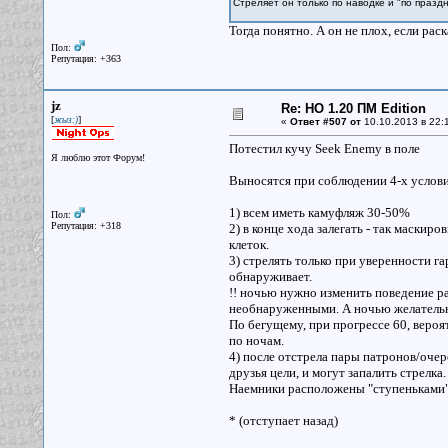
Стреляет он только по наводке и "по праздн
Тогда понятно. А он не плох, если раск
Пол:
Репутация: +363
jz
Re: НО 1.20 ПМ Edition
[
]
жыз:)
«
Ответ #507 от
10.10.2013 в 22:
Потестил кучу Seek Enemy в поле
Я люблю этот Форум!
Выносятся при соблюдении 4-х услови
1) всем иметь камуфляж 30-50%
Пол:
Репутация: +318
2) в конце хода залегать - так маски
клеток.
3) стрелять только при уверенности га
обнаруживает.
!! ночью нужно изменить поведение ра
необнаруженными. А ночью желательно
По бегущему, при прогрессе 60, вероя
по ночам.
4) после отстрела пары патронов/очере
друзья цели, и могут запалить стрелка.
Наемники расположены "ступеньками"
* (отступает назад)