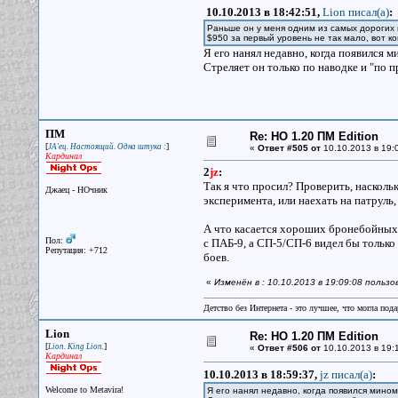
10.10.2013 в 18:42:51,
Lion писал(a)
:
Раньше он у меня одним из самых дорогих 
$950 за первый уровень не так мало, вот к
Я его нанял недавно, когда появился м
Стреляет он только по наводке и "по п
ПМ
Re: НО 1.20 ПМ Edition
[
]
JA'ец. Настоящий. Одна штука :
«
Ответ #505 от
10.10.2013 в 19:
Кардинал
2
jz
:
Так я что просил? Проверить, насколь
Джаец - НОчник
эксперимента, или наехать на патруль,
А что касается хороших бронебойных 
Пол:
с ПАБ-9, а СП-5/СП-6 видел бы только 
Репутация: +712
боев.
«
Изменён в : 10.10.2013 в 19:09:08 польз
Детство без Интернета - это лучшее, что могла под
Lion
Re: НО 1.20 ПМ Edition
[
]
Lion. King Lion.
«
Ответ #506 от
10.10.2013 в 19:
Кардинал
10.10.2013 в 18:59:37,
jz писал(a)
:
Welcome to Metavira!
Я его нанял недавно, когда появился мином