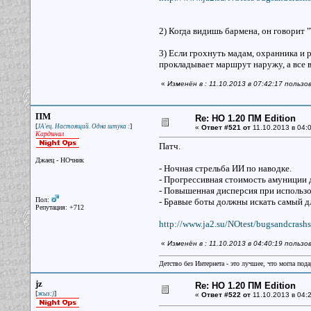
2) Когда видишь бармена, он говорит "
3) Если грохнуть мадам, охранника и 
прокладывает маршрут наружу, а все
«
Изменён в : 11.10.2013 в 07:42:17 пользо
ПМ
Re: НО 1.20 ПМ Edition
[
]
JA'ец. Настоящий. Одна штука :
«
Ответ #521 от
11.10.2013 в 04:0
Кардинал
Патч.
Джаец - НОчник
- Ночная стрельба ИИ по наводке.
- Прогрессивная стоимость амуниции 
- Повышенная дисперсия при использо
Пол:
- Бравые боты должны искать самый д
Репутация: +712
http://www.ja2.su/NOtest/bugsandcrash
«
Изменён в : 11.10.2013 в 04:40:19 польз
Детство без Интернета - это лучшее, что могла под
jz
Re: НО 1.20 ПМ Edition
[
]
жыз:)
«
Ответ #522 от
11.10.2013 в 04:2