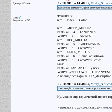
12.10.2013 в 14:48:05,
Vitaly_N писал
Джаец - НОчник
как можно изменить цвет ополчения как ра
Файл ttx.txt:
Пол:
rem Index Color
Репутация: +712
rem GREEN_MILITIA
PantsPal 4 TANPANTS
VestPal 4 TANWEST
rem REG_MILITIA
PantsPal 5 GREENPANTS
VestPal 5 GreenWest2
rem ELITE_MILITIA
PantsPal 6 CamoPantsBrown
VestPal 6 CamoWestBrown
Было:
PantsPal TANPANTS у всех,
VestPal GYELLOWSHIRT JEANVEST B
А вообще все в файле TTX_description.
12.10.2013 в 14:48:05,
Vitaly_N писал
танк подбить можно только с рпг и мином
Ну, можно еще взрывчаткой, но это го
«
Изменён в : 12.10.2013 в 18:16:40 польз