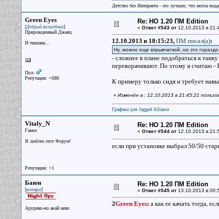
Детство без Интернета - это лучшее, что могла под
Green Eyes
Re: НО 1.20 ПМ Edition
[
]
Добрый волшебник
«
Ответ #543 от
12.10.2013 в 21:
Прирожденный Джаец
12.10.2013 в 18:15:23,
ПМ писал(a)
:
И тишина...
Ну, можно еще взрывчаткой, но это гораздо
- сложнее в плане подобраться к тан
переворачивают. По этому я считаю - 
Пол:
Репутация: +680
К примеру только сидя и требует навы
«
Изменён в : 12.10.2013 в 21:45:21 польз
Графика для Jagged Alliance
Vitaly_N
Re: НО 1.20 ПМ Edition
Гамос
«
Ответ #544 от
12.10.2013 в 21:
Я люблю этот Форум!
если при установке выбрал 50/50 стар
Репутация: +1
Баюн
Re: НО 1.20 ПМ Edition
[
]
котяра
«
Ответ #545 от
13.10.2013 в 00:
2
Green Eyes
:
а как ее качать тогда, е
Арурико-но акай неко