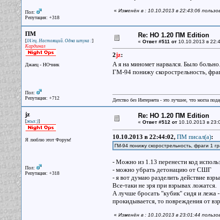
«
Изменён в : 10.10.2013 в 22:43:06 пользо
Пол:
Репутация: +318
ПМ
Re: НО 1.20 ПМ Edition
[
]
JA'ец. Настоящий. Одна штука :
«
Ответ #511 от
10.10.2013 в 22:4
Кардинал
2
jz
:
А я на миномет нарвался. Было больн
Джаец - НОчник
ГМ-94 понижу скорострельность, фраги
Пол:
Репутация: +712
Детство без Интернета - это лучшее, что могла под
jz
Re: НО 1.20 ПМ Edition
[
]
жыз:)
«
Ответ #512 от
10.10.2013 в 23:
10.10.2013 в 22:44:02,
ПМ писал(a)
:
Я люблю этот Форум!
ГМ-94 понижу скорострельность, фраги 1 гр
- Можно из 1.13 перенести код исполь
Пол:
- можно убрать детонацию от СШГ
Репутация: +318
- я вот думаю разделить действие вз
Все-таки не зря при взрывах ложатся.
А лучше бросать "кубик" сидя и лежа -
прокидывается, то повреждения от вз
«
Изменён в : 10.10.2013 в 23:01:44 пользо