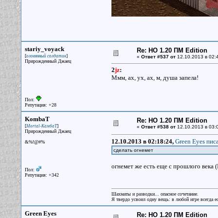
stariy_voyack
Re: НО 1.20 ПМ Edition
[
]
оловянный солдатик
«
Ответ #537 от
12.10.2013 в 02:
Прирожденный Джаец
2
jz
:
Ммм, ах, ух, ах, м, душа запела!
Пол:
Репутация: +28
KombaT
Re: НО 1.20 ПМ Edition
[
]
Mortal-КамбаТ
«
Ответ #538 от
12.10.2013 в 03:
Прирожденный Джаец
12.10.2013 в 02:18:24,
Green Eyes писа
&%!@#%
сделать огнемет
огнемет же есть еще с прошлого века 
Пол:
Репутация: +342
Шахматы и разводки... опасное сочетание.
Я твердо усвоил одну вещь: в любой игре всегда ес
Green Eyes
Re: НО 1.20 ПМ Edition