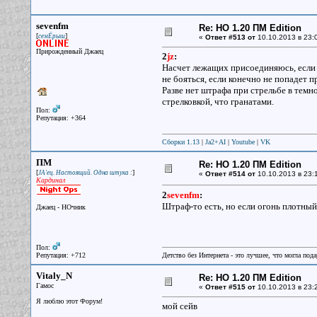
sevenfm
Re: НО 1.20 ПМ Edition
[
]
семЁрыш
«
Ответ #513 от
10.10.2013 в 23:
Прирожденный Джаец
2
jz
:
Насчет лежащих присоединяюсь, если 
не бояться, если конечно не попадет 
Разве нет штрафа при стрельбе в темн
стрелковкой, что гранатами.
Пол:
Репутация: +364
Сборки 1.13
|
Ja2+AI
|
Youtube
|
VK
ПМ
Re: НО 1.20 ПМ Edition
[
]
JA'ец. Настоящий. Одна штука :
«
Ответ #514 от
10.10.2013 в 23:
Кардинал
2
sevenfm
:
Штраф-то есть, но если огонь плотный 
Джаец - НОчник
Пол:
Репутация: +712
Детство без Интернета - это лучшее, что могла под
Vitaly_N
Re: НО 1.20 ПМ Edition
Гамос
«
Ответ #515 от
10.10.2013 в 23:
Я люблю этот Форум!
мой сейв