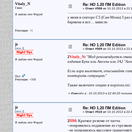
Vitaly_N
Re: НО 1.20 ПМ Edition
Гамос
«
Ответ #508 от
10.10.2013 в 22:
Я люблю этот Форум!
у меня в секторе С5 (Сан-Мона) 3 раз 
бармена и все.... зависло
Репутация: +1
jz
Re: НО 1.20 ПМ Edition
[
]
жыз:)
«
Ответ #509 от
10.10.2013 в 22:
2
Vitaly_N
:
"
Мод рекомендуется стави
Я люблю этот Форум!
издания Буки или Акеллы или JA2 "Аго
Если игра вылетает, описывайте ситу
повторить ситуацию.
"
Пол:
Репутация: +318
Также включите опцию в noptions.ini: 
«
Изменён в : 10.10.2013 в 22:40:20 пользо
jz
Re: НО 1.20 ПМ Edition
[
]
жыз:)
«
Ответ #510 от
10.10.2013 в 22:
2
ПМ
:
Краткое резюме от патча:
Я люблю этот Форум!
- понравилось подавление из стрелков
- не понравилось массовое гранатомета