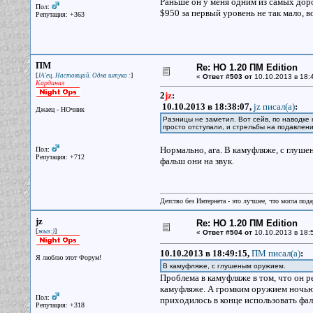
Раньше он у меня одним из самых дор
Пол:
$950 за первый уровень не так мало, во
Репутация: +363
ПМ
Re: НО 1.20 ПМ Edition
[
]
JA'ец. Настоящий. Одна штука :
«
Ответ #503 от
10.10.2013 в 18:
Кардинал
2
jz
:
10.10.2013 в 18:38:07,
jz писал(a)
:
Джаец - НОчник
Разницы не заметил. Вот сейв, по наводке 
просто отступали, и стрельбы на подавлен
Нормально, ага. В камуфляже, с глуше
Пол:
Репутация: +712
фальш они на звук.
Детство без Интернета - это лучшее, что могла под
jz
Re: НО 1.20 ПМ Edition
[
]
жыз:)
«
Ответ #504 от
10.10.2013 в 18:
10.10.2013 в 18:49:15,
ПМ писал(a)
:
Я люблю этот Форум!
В камуфляже, с глушеным оружием.
Проблема в камуфляже в том, что он р
камуфляже. А громким оружием ночью 
Пол:
приходилось в конце использовать фало
Репутация: +318