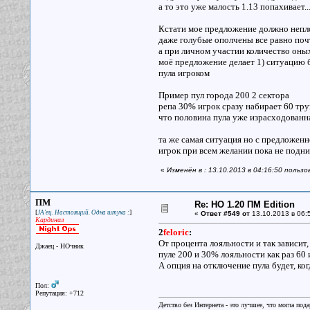
а то это уже малость 1.13 попахивает..
Кстати мое предложение должно непло
даже голубые ополчены все равно почт
а при личном участии количество оных
моё предложение делает 1) ситуацию б
пула игроком
Пример пул города 200 2 сектора
репа 30% игрок сразу набирает 60 тр
что половина пула уже израсходованн
та же самая ситуация но с предложен
игрок при всем желании пока не подни
«
Изменён в : 13.10.2013 в 04:16:50 пользов
ПМ
Re: НО 1.20 ПМ Edition
[
]
JA'ец. Настоящий. Одна штука :
«
Ответ #549 от
13.10.2013 в 06:
Кардинал
2
feloric
:
От процента лояльности и так зависит,
Джаец - НОчник
пуле 200 и 30% лояльности как раз 60 
А опция на отключение пула будет, ко
Пол:
Репутация: +712
Детство без Интернета - это лучшее, что могла под