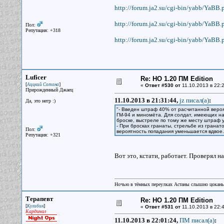
http://forum.ja2.su/cgi-bin/yabb/YaBB.
http://forum.ja2.su/cgi-bin/yabb/YaBB.
Пол:
Репутация: +318
http://forum.ja2.su/cgi-bin/yabb/YaBB.
Luficer
Re: НО 1.20 ПМ Edition
[
]
Аццкий Сотона
«
Ответ #530 от
11.10.2013 в 22:2
Прирожденный Джаец
11.10.2013 в 21:31:44,
jz писал(a)
:
Да, это негр :)
"- Введен штраф 40% от расчитанной вероя
ГМ-94 и миномёта. Для солдат, имеющих на
броске, выстреле по тому же месту штраф у
- При бросках гранаты, стрельбе из гранат
Пол:
вероятность попадания уменьшается вдвое
Репутация: +321
Вот это, кстати, работает. Проверял н
Ночью в тёмных переулках Астаны слышно цокань
Терапевт
Re: НО 1.20 ПМ Edition
[
]
Кулибин
«
Ответ #531 от
11.10.2013 в 22:4
Кардинал
11.10.2013 в 22:01:24,
ПМ писал(a)
: