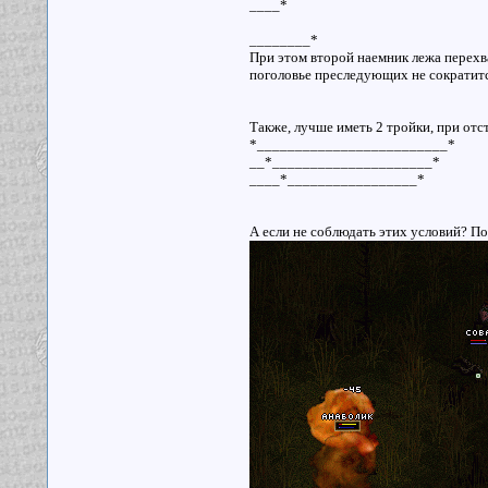
____*
________*
При этом второй наемник лежа перехва
поголовье преследующих не сократитс
Также, лучше иметь 2 тройки, при отст
*_________________________*
__*_____________________*
____*_________________*
А если не соблюдать этих условий? По