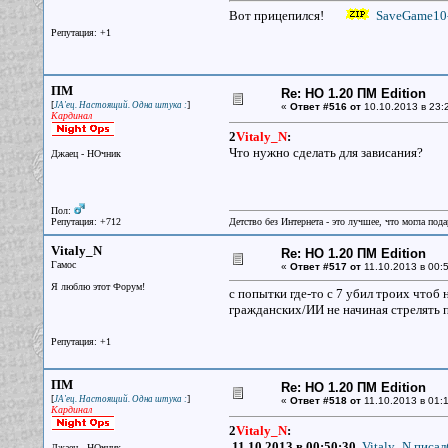
Вот прицепился!
SaveGame10-
Репутация: +1
ПМ
Re: НО 1.20 ПМ Edition
[
]
JA'ец. Настоящий. Одна штука :
«
Ответ #516 от
10.10.2013 в 23:
Кардинал
2
Vitaly_N
:
Что нужно сделать для зависания?
Джаец - НОчник
Пол:
Репутация: +712
Детство без Интернета - это лучшее, что могла под
Vitaly_N
Re: НО 1.20 ПМ Edition
Гамос
«
Ответ #517 от
11.10.2013 в 00:5
Я люблю этот Форум!
с попытки где-то с 7 убил троих чтоб н
гражданских/ИИ не начиная стрелять п
Репутация: +1
ПМ
Re: НО 1.20 ПМ Edition
[
]
JA'ец. Настоящий. Одна штука :
«
Ответ #518 от
11.10.2013 в 01:1
Кардинал
2
Vitaly_N
:
11.10.2013 в 00:50:30,
Vitaly_N писал(
Джаец - НОчник