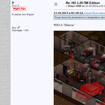
jz
Re: НО 1.20 ПМ Edition
[
]
жыз:)
«
Ответ #536 от
12.10.2013 в 02:
12.10.2013 в 02:18:24,
Green Eyes писа
Я люблю этот Форум!
Тогда была бы возможность выкуривать прот
РПО-А "Шмель"
Пол:
Репутация: +318