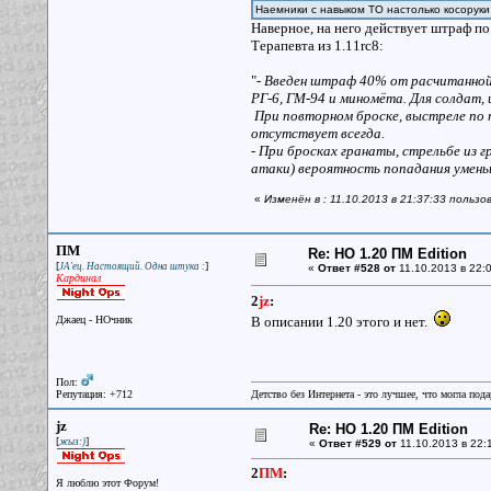
Наемники с навыком ТО настолько косорук
Наверное, на него действует штраф по
Терапевта из 1.11rc8:
"
- Введен штраф 40% от расчитанной
РГ-6, ГМ-94 и миномёта. Для солдат
При повторном броске, выстреле по 
отсутствует всегда.
- При бросках гранаты, стрельбе из 
атаки) вероятность попадания умен
«
Изменён в : 11.10.2013 в 21:37:33 пользо
ПМ
Re: НО 1.20 ПМ Edition
[
]
JA'ец. Настоящий. Одна штука :
«
Ответ #528 от
11.10.2013 в 22:0
Кардинал
2
jz
:
Джаец - НОчник
В описании 1.20 этого и нет.
Пол:
Репутация: +712
Детство без Интернета - это лучшее, что могла под
jz
Re: НО 1.20 ПМ Edition
[
]
жыз:)
«
Ответ #529 от
11.10.2013 в 22:1
2
ПМ
:
Я люблю этот Форум!