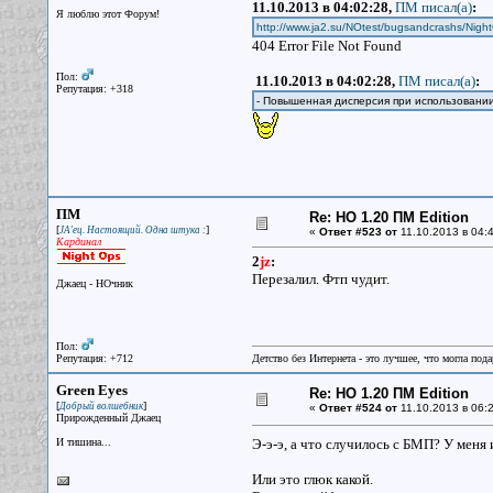
11.10.2013 в 04:02:28,
ПМ писал(a)
:
Я люблю этот Форум!
http://www.ja2.su/NOtest/bugsandcrashs/Nigh
404 Error File Not Found
Пол:
11.10.2013 в 04:02:28,
ПМ писал(a)
:
Репутация: +318
- Повышенная дисперсия при использовании
ПМ
Re: НО 1.20 ПМ Edition
[
]
JA'ец. Настоящий. Одна штука :
«
Ответ #523 от
11.10.2013 в 04:4
Кардинал
2
jz
:
Перезалил. Фтп чудит.
Джаец - НОчник
Пол:
Репутация: +712
Детство без Интернета - это лучшее, что могла под
Green Eyes
Re: НО 1.20 ПМ Edition
[
]
Добрый волшебник
«
Ответ #524 от
11.10.2013 в 06:2
Прирожденный Джаец
И тишина...
Э-э-э, а что случилось с БМП? У меня
Или это глюк какой.