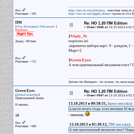
Пол:
https://new.vk.com/ja2nonews
- новостная лента по 
Репутация: +185
https://new.vk.com/jagged_alliance
-группа по JA в 
ПМ
Re: НО 1.20 ПМ Edition
[
]
JA'ец. Настоящий. Одна штука :
«
Ответ #546 от
13.10.2013 в 01:
Кардинал
2
Vitaly_N
:
noptions.ini
Джаец - НОчник
;варианты набора карт: 0 - рандом, 1 -
Maps=2
Пол:
2
Green Eyes
:
Репутация: +712
А чем оригинальный механизм плох? П
Детство без Интернета - это лучшее, что могла под
Green Eyes
Re: НО 1.20 ПМ Edition
[
]
Добрый волшебник
«
Ответ #547 от
13.10.2013 в 02:
Прирожденный Джаец
13.10.2013 в 00:58:51,
Баюн писал(a)
:
И тишина...
а как ее качать тогда, если минимум 50 вв 
- минами.
Пол:
13.10.2013 в 01:39:12,
ПМ писал(a)
:
Репутация: +680
А чем оригинальный механизм плох? Подорв