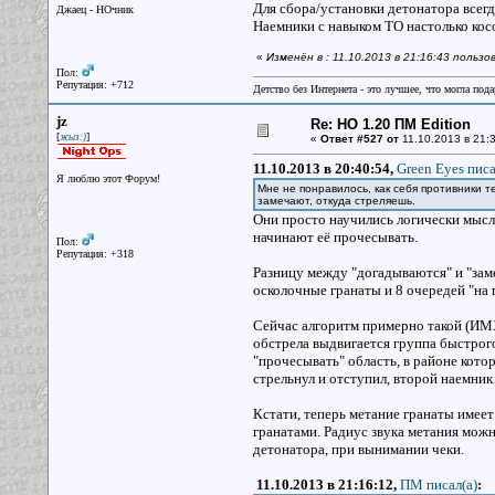
Для сбора/установки детонатора всегд
Джаец - НОчник
Наемники с навыком ТО настолько кос
«
Изменён в : 11.10.2013 в 21:16:43 польз
Пол:
Репутация: +712
Детство без Интернета - это лучшее, что могла под
jz
Re: НО 1.20 ПМ Edition
[
]
жыз:)
«
Ответ #527 от
11.10.2013 в 21:3
11.10.2013 в 20:40:54,
Green Eyes писа
Я люблю этот Форум!
Мне не понравилось, как себя противники т
замечают, откуда стреляешь.
Они просто научились логически мысл
начинают её прочесывать.
Пол:
Репутация: +318
Разницу между "догадываются" и "заме
осколочные гранаты и 8 очередей "на 
Сейчас алгоритм примерно такой (ИМХ
обстрела выдвигается группа быстрого
"прочесывать" область, в районе кото
стрельнул и отступил, второй наемник 
Кстати, теперь метание гранаты имеет
гранатами. Радиус звука метания можн
детонатора, при вынимании чеки.
11.10.2013 в 21:16:12,
ПМ писал(a)
: