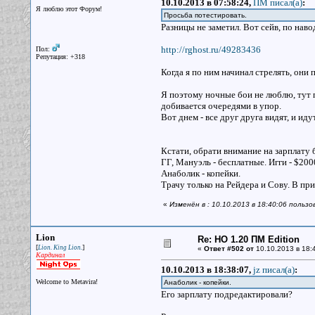
10.10.2013 в 07:58:24,
ПМ писал(a)
:
Я люблю этот Форум!
Просьба потестировать.
Разницы не заметил. Вот сейв, по наво
http://rghost.ru/49283436
Пол:
Репутация: +318
Когда я по ним начинал стрелять, они 
Я поэтому ночные бои не люблю, тут п
добивается очередями в упор.
Вот днем - все друг друга видят, и ид
Кстати, обрати внимание на зарплату 
ГГ, Мануэль - бесплатные. Игги - $20
Анаболик - копейки.
Трачу только на Рейдера и Сову. В пр
«
Изменён в : 10.10.2013 в 18:40:06 пользо
Lion
Re: НО 1.20 ПМ Edition
[
]
Lion. King Lion.
«
Ответ #502 от
10.10.2013 в 18:
Кардинал
10.10.2013 в 18:38:07,
jz писал(a)
:
Welcome to Metavira!
Анаболик - копейки.
Его зарплату подредактировали?