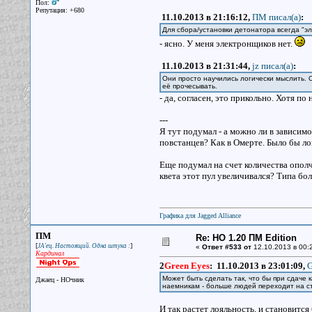
Пол:
Репутация: +680
11.10.2013 в 21:16:12,
ПМ писал(a)
:
Для сбора/установки детонатора всегда "эл
- ясно. У меня электронщиков нет.
11.10.2013 в 21:31:44,
jz писал(a)
:
Они просто научились логически мыслить. 
её прочесывать.
- да, согласен, это прикольно. Хотя по
---
Я тут подумал - а можно ли в зависим
повстанцев? Как в Омерте. Было бы л
Еще подумал на счет количества ополч
квета этот пул увеличивался? Типа бо
Графика для Jagged Alliance
ПМ
Re: НО 1.20 ПМ Edition
[
]
JA'ец. Настоящий. Одна штука :
«
Ответ #533 от
12.10.2013 в 00:
Кардинал
2
Green Eyes
:
11.10.2013 в 23:01:09,
G
Может быть сделать так, что бы при сдаче 
Джаец - НОчник
наемникам - больше людей переходит на с
И так растет лояльность, и становится