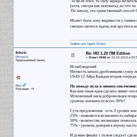
- если не плох, то силу заряда желат
(хотя, смотря как заложить), но что по
По началу, это единственный способ 
Может быть зону видимости у танков и
смешно пятятся задом, или крутятся н
Графика для Jagged Alliance
feloric
Re: НО 1.20 ПМ Edition
[
]
Фелорик
«
Ответ #548 от
13.10.2013 в 03:
Прирожденный Джаец
Из наблюдений
Меткость качать дробовиками супер л
USAS 12 Айра Каждая вторая очередь д
Пол:
По поводу пула и лимита ополчения:
Репутация: +9
Как вам такая идея сделать лимит опо
Мгновенный наем добровольцев понрав
уровень лояльности всего 30%?
Суть предложения - есть 3 уровня лоя
25% - появляется возможность набират
50% - количество желающих помогать и
75% - уровень доверия к игроку настол
И думаю фишку с пулом следует сделат