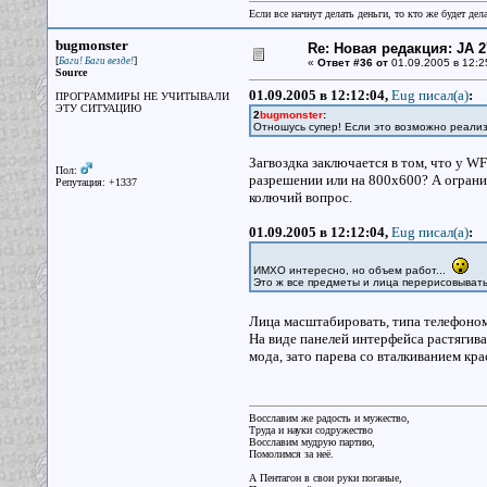
Если все начнут делать деньги, то кто же будет дела
bugmonster
Re: Новая редакция: JA 2
[
]
Баги! Баги везде!
«
Ответ #36 от
01.09.2005 в 12:2
Source
01.09.2005 в 12:12:04,
Eug писал(a)
:
ПРОГРАММИРЫ НЕ УЧИТЫВАЛИ
ЭТУ СИТУАЦИЮ
2
bugmonster
:
Отношусь супер! Если это возможно реализо
Загвоздка заключается в том, что у W
Пол:
разрешении или на 800х600? А ограни
Репутация: +1337
колючий вопрос.
01.09.2005 в 12:12:04,
Eug писал(a)
:
ИМХО интересно, но объем работ...
Это ж все предметы и лица перерисовыват
Лица масштабировать, типа телефоно
На виде панелей интерфейса растягива
мода, зато парева со вталкиванием кр
Восславим же радость и мужество,
Труда и науки содружество
Восславим мудрую партию,
Помолимся за неё.
А Пентагон в свои руки поганые,