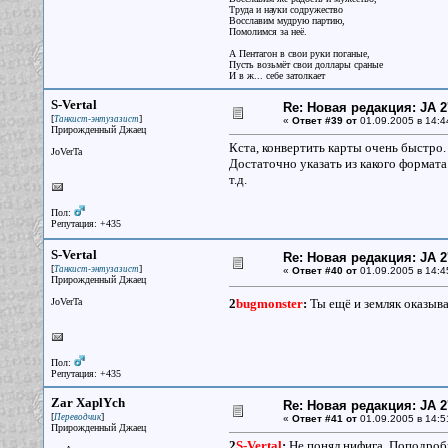
Труда и науки содружество
Восславим мудрую партию,
Помолимся за неё.
А Пентагон в свои руки поганые,
Пусть возьмёт свои доллары сраные
И в ж... себе затолкает
S-Vertal
Re: Новая редакция: JA 2
[
]
Танкист-энтузазист
«
Ответ #39 от
01.09.2005 в 14:4
Прирожденный Джаец
Кста, конвертить карты очень быстро
JoVerTa
Достаточно указать из какого формата 
т.д.
Пол:
Репутация: +435
S-Vertal
Re: Новая редакция: JA 2
[
]
Танкист-энтузазист
«
Ответ #40 от
01.09.2005 в 14:4
Прирожденный Джаец
JoVerTa
2
bugmonster
:
Ты ещё и земляк оказыва
Пол:
Репутация: +435
Zar XaplYch
Re: Новая редакция: JA 2
[
]
Переводчик
«
Ответ #41 от
01.09.2005 в 14:5
Прирожденный Джаец
2
S-Vertal
:
Не понял нифига. Поподробн