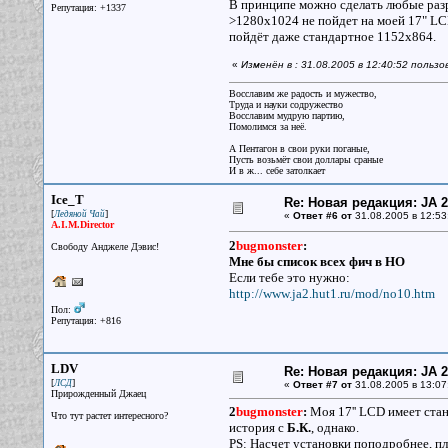
В принципе можно сделать любые раз
Репутация: +1337
>1280x1024 не пойдет на моей 17" LC
пойдёт даже стандартное 1152x864.
«
Изменён в : 31.08.2005 в 12:40:52 польз
Восславим же радость и мужество,
Труда и науки содружество
Восславим мудрую партию,
Помолимся за неё.
А Пентагон в свои руки поганые,
Пусть возьмёт свои доллары сраные
И в ж... себе затолкает
Ice_T
Re: Новая редакция: JA 2
[
]
Ледяной Чай
«
Ответ #6 от
31.08.2005 в 12:53
A.I.M.Director
2
bugmonster
:
Свободу Анджеле Дэвис!
Мне бы список всех фич в НО
Если тебе это нужно:
http://www.ja2.hut1.ru/mod/no10.htm
Пол:
Репутация: +816
LDV
Re: Новая редакция: JA 2
[
]
ЛСД
«
Ответ #7 от
31.08.2005 в 13:07
Прирожденный Джаец
2
bugmonster
:
Моя 17'' LCD имеет ста
Что тут растет интересного?
история с
Б.К.
, однако.
PS: Насчет установки поподробнее, пл