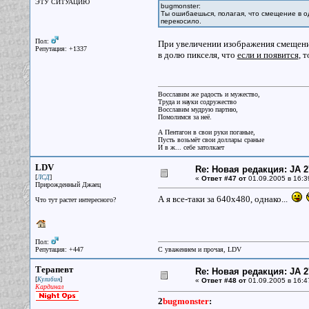
ЭТУ СИТУАЦИЮ
bugmonster:
Ты ошибаешься, полагая, что смещение в о
перекосило.
Пол:
При увеличении изображения смещение
Репутация: +1337
в долю пикселя, что
если и появится
, 
Восславим же радость и мужество,
Труда и науки содружество
Восславим мудрую партию,
Помолимся за неё.
А Пентагон в свои руки поганые,
Пусть возьмёт свои доллары сраные
И в ж... себе затолкает
LDV
Re: Новая редакция: JA 2
[
]
ЛСД
«
Ответ #47 от
01.09.2005 в 16:3
Прирожденный Джаец
А я все-таки за 640х480, однако...
Что тут растет интересного?
Пол:
Репутация: +447
С уважением и прочая, LDV
Терапевт
Re: Новая редакция: JA 2
[
]
Кулибин
«
Ответ #48 от
01.09.2005 в 16:4
Кардинал
2
bugmonster
: