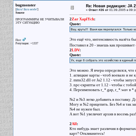
bugmonster
Re: Новая редакция: JA 2
[
]
Баги! Баги везде!
«
Ответ #26 от
01.09.2005 в 09:1
Source
2
Zar XaplYch
:
ПРОГРАММИРЫ НЕ УЧИТЫВАЛИ
ЭТУ СИТУАЦИЮ
Quote:
Вау, круть!!! Ваня как перепугался Только
Это ещё что, интенсивность налёта бы
Пол:
Репутация: +1337
Поставил я 20 - знаешь как прошивае
2
LDV
:
Quote:
Ух, еще б собрать это хозяйство в единый па
Это можно. Я вчера определился, что
1. аглицкие карты - чтоб воевало и не 
2. mms32.dll от Ja2 1.12 - чтобы запус
3. npc-скрипты от 1.12 - чтобы с тоб
4. Переименовать r_*.gap, r_*.wav в *
№2 и №3 легко добавить в поставку. 
Могу и №2 прицепить. Без №4 и так за
№4 не нужен был.
А вот №1 увеличит архив в восемь раз!
2
All
:
Кто нибудь знает различия в форматах
карт? Откликнитесь!