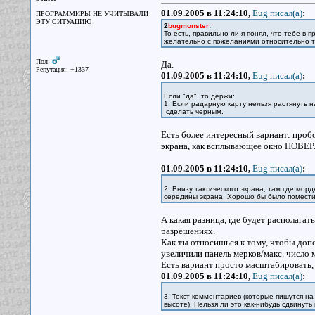
01.09.2005 в 11:24:10,
Eug писал(a)
:
ПРОГРАММИРЫ НЕ УЧИТЫВАЛИ
ЭТУ СИТУАЦИЮ
2
bugmonster
:
То есть, правильно ли я понял, что тебе в
желательно с пожеланиями относительно то
Пол:
Да.
Репутация: +1337
01.09.2005 в 11:24:10,
Eug писал(a)
:
Если "да", то держи:
1. Если радарную карту нельзя растянуть н
сделать черным.
Есть более интересный вариант: пробов
экрана, как всплывающее окно ПОВЕРХ 
01.09.2005 в 11:24:10,
Eug писал(a)
:
2. Внизу тактического экрана, там где мор
середины экрана. Хорошо бы было поместит
А какая разница, где будет располага
разрешениях.
Как ты относишься к тому, чтобы допо
увеличили панель мерков/макс. число м
Есть вариант просто масштабировать, 
01.09.2005 в 11:24:10,
Eug писал(a)
:
3. Текст комментариев (которые пишутся на 
высоте). Нельзя ли это как-нибудь сдвинуть