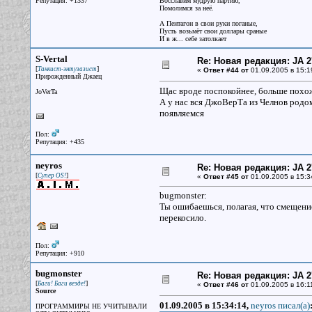
Репутация: +1337
Восславим мудрую партию,
Помолимся за неё.
А Пентагон в свои руки поганые,
Пусть возьмёт свои доллары сраные
И в ж... себе затолкает
S-Vertal
Re: Новая редакция: JA 2
[
]
Танкист-энтузазист
«
Ответ #44 от
01.09.2005 в 15:1
Прирожденный Джаец
Щас вроде поспокойнее, больше похо
JoVerTa
А у нас вся ДжоВерТа из Челнов родо
появляемся
Пол:
Репутация: +435
neyros
Re: Новая редакция: JA 2
[
]
Супер OS!
«
Ответ #45 от
01.09.2005 в 15:3
bugmonster:
Ты ошибаешься, полагая, что смещение
перекосило.
Пол:
Репутация: +910
bugmonster
Re: Новая редакция: JA 2
[
]
Баги! Баги везде!
«
Ответ #46 от
01.09.2005 в 16:1
Source
01.09.2005 в 15:34:14,
neyros писал(a)
ПРОГРАММИРЫ НЕ УЧИТЫВАЛИ