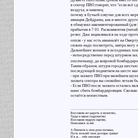
в сектор ПВО говорят, что "если всё с
воздуха, и наконец
почему в бучьей озвучке для всех мерк
авиация Дейдраны, как и многое друго
я обнаужил закомментированный (для 
прибытия в 7:01. Раскомментив (читай
релиз: Джа зацикливался на ходе проти
оппля - у нас есть авианалёт на Омерт
сильно надо посмотреть, завтра могу 
Дальнейшее копание в исходниках пок
- непосредственно перед штурмом зах
ополченьицу, да ковровой бомбардиров
Таким образом, штурм города шестью 
последующей поднятием на шесте маечк
- при захвате ПВО при малейшем шух
захвата сектора вы спокойно летали 
- Если ПВО после захвата осталась вк
шанс сбить бомбардировщик. Сколько у
остаётся неизестным.
Восславим же радость и мужество,
Труда и науки содружество
Восславим мудрую партию,
Помолимся за неё.
А Пентагон в свои руки поганые,
Пусть возьмёт свои доллары сраные
И в ж... себе затолкает