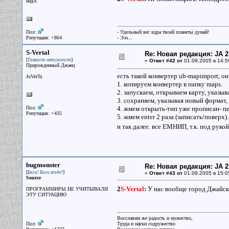
надА
Пол:
- Удельный вес ядра твоей планеты думай!
Репутация: +864
- Эээ...
S-Vertal
Re: Новая редакция: JA 2
[
]
Танкист-энтузазист
«
Ответ #42 от
01.09.2005 в 14:5
Прирожденный Джаец
есть такой конвертер ub-mapimport, он 
JoVerTa
1. копируем конвертер в папку maps.
2. запускаем, открываем карту, указывая
3. сохраняем, указывая новый формат,
Пол:
4. жмем открыть-тип уже прописан- п
Репутация: +435
5. жмем enter 2 раза (записать/поверх
и так далее. все ЕМНИП, т.к. под рукой
bugmonster
Re: Новая редакция: JA 2
[
]
Баги! Баги везде!
«
Ответ #43 от
01.09.2005 в 15:0
Source
2
S-Vertal
:
У нас вообще город Джайск
ПРОГРАММИРЫ НЕ УЧИТЫВАЛИ
ЭТУ СИТУАЦИЮ
Восславим же радость и мужество,
Пол:
Труда и науки содружество