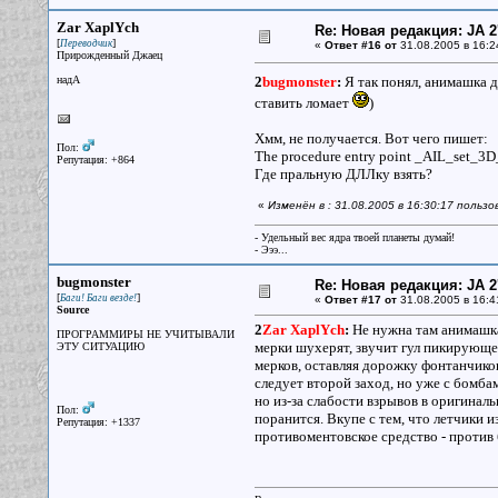
Zar XaplYch
Re: Новая редакция: JA 2
[
]
Переводчик
«
Ответ #16 от
31.08.2005 в 16:2
Прирожденный Джаец
надА
2
bugmonster
:
Я так понял, анимашка д
ставить ломает
)
Хмм, не получается. Вот чего пишет:
Пол:
The procedure entry point _AIL_set_3D_
Репутация: +864
Где пральную ДЛЛку взять?
«
Изменён в : 31.08.2005 в 16:30:17 польз
- Удельный вес ядра твоей планеты думай!
- Эээ...
bugmonster
Re: Новая редакция: JA 2
[
]
Баги! Баги везде!
«
Ответ #17 от
31.08.2005 в 16:4
Source
2
Zar XaplYch
:
Не нужна там анимашка.
ПРОГРАММИРЫ НЕ УЧИТЫВАЛИ
мерки шухерят, звучит гул пикирующего
ЭТУ СИТУАЦИЮ
мерков, оставляя дорожку фонтанчиков 
следует второй заход, но уже с бомба
но из-за слабости взрывов в оригина
Пол:
поранится. Вкупе с тем, что летчики 
Репутация: +1337
противоментовское средство - проти