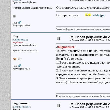
«
Ответ #32 от
01.09.2005 в 11:1
Прирожденный Джаец
Стратегическая карта с открытым ноу
"Foxtrot Uniform Charlie Kilo"(с) BHG
Вот прицепился!
Vilde.jpg
Пол:
Репутация: +680
"спор на форуме - это как олимпиада среди умствен
Eug
Re: Новая редакция: JA 2
[
]
СтатистегЪ
«
Ответ #33 от
01.09.2005 в 11:2
Кардинал
Прирожденный Джаец
2
bugmonster
:
То есть, правильно ли я понял, что т
Бум мыслить глобально...
желательно с пожеланиями относительн
Если "да", то держи:
1. Если радарную карту нельзя растяну
Пол:
сделать черным.
Репутация: +938
2. Внизу тактического экрана, там гд
середины экрана. Хорошо бы было поме
3. Текст комментариев (которые пишутс
высоте). Нельзя ли это как-нибудь сдв
Если все начнут делать деньги, то кто же будет дела
bugmonster
Re: Новая редакция: JA 2
[
]
Баги! Баги везде!
«
Ответ #34 от
01.09.2005 в 12:0
Source