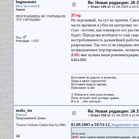
bugmonster
Re: Новая редакция: JA 2
[
]
Баги! Баги везде!
«
Ответ #29 от
01.09.2005 в 10:5
Source
2
Eug
:
ПРОГРАММИРЫ НЕ УЧИТЫВАЛИ
Не переживай, ты тут не причём. Свя
ЭТУ СИТУАЦИЮ
часть времени я убил на центровку по
стал - потому, как планирую его растя
будет. Переделка вообщем то ещё сыра
Пол:
востребованность дальнейшей работы
Репутация: +1337
разрешения. Так что если увидишь любо
незавершенное портирование, нехватка
2
All
:
мне нужны ваши рекоммендации, 
640х480
Восславим же радость и мужество,
Труда и науки содружество
Восславим мудрую партию,
Помолимся за неё.
А Пентагон в свои руки поганые,
Пусть возьмёт свои доллары сраные
И в ж... себе затолкает
maks_tm
Re: Новая редакция: JA 2
[
]
Тьмакс
«
Ответ #30 от
01.09.2005 в 11:0
Прирожденный Джаец
01.09.2005 в 10:53:12,
bugmonster пис
"Foxtrot Uniform Charlie Kilo"(с) BHG
И кстати,
2
All
:
мне нужны ваши рекоммендации, как 