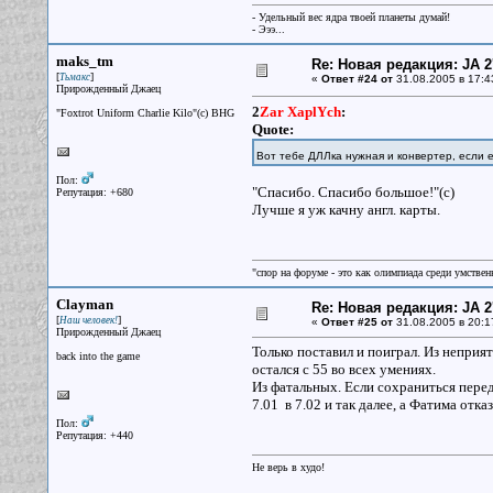
- Удельный вес ядра твоей планеты думай!
- Эээ...
maks_tm
Re: Новая редакция: JA 2
[
]
Тьмакс
«
Ответ #24 от
31.08.2005 в 17:4
Прирожденный Джаец
2
Zar XaplYch
:
"Foxtrot Uniform Charlie Kilo"(с) BHG
Quote:
Вот тебе ДЛЛка нужная и конвертер, если
Пол:
"Спасибо. Спасибо большое!"(с)
Репутация: +680
Лучше я уж качну англ. карты.
"спор на форуме - это как олимпиада среди умствен
Clayman
Re: Новая редакция: JA 2
[
]
Наш человек!
«
Ответ #25 от
31.08.2005 в 20:1
Прирожденный Джаец
Только поставил и поиграл. Из неприя
back into the game
остался с 55 во всех умениях.
Из фатальных. Если сохраниться перед 
7.01 в 7.02 и так далее, а Фатима отка
Пол:
Репутация: +440
Не верь в худо!