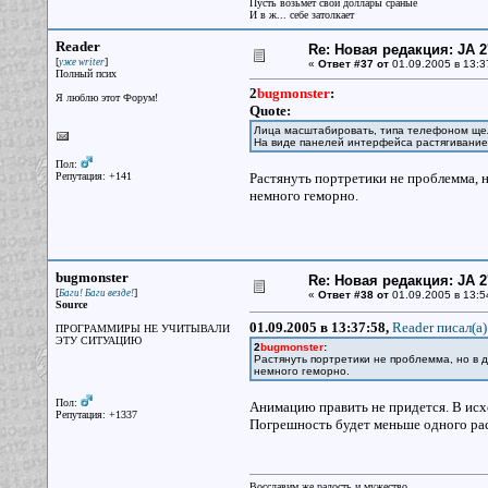
Пусть возьмёт свои доллары сраные
И в ж... себе затолкает
Reader
Re: Новая редакция: JA 2
[
]
уже writer
«
Ответ #37 от
01.09.2005 в 13:3
Полный псих
2
bugmonster
:
Я люблю этот Форум!
Quote:
Лица масштабировать, типа телефоном ще
На виде панелей интерфейса растягивание 
Пол:
Репутация: +141
Растянуть портретики не проблемма, н
немного геморно.
bugmonster
Re: Новая редакция: JA 2
[
]
Баги! Баги везде!
«
Ответ #38 от
01.09.2005 в 13:5
Source
01.09.2005 в 13:37:58,
Reader писал(a)
ПРОГРАММИРЫ НЕ УЧИТЫВАЛИ
ЭТУ СИТУАЦИЮ
2
bugmonster
:
Растянуть портретики не проблемма, но в д
немного геморно.
Пол:
Анимацию править не придется. В исх
Репутация: +1337
Погрешность будет меньше одного раст
Восславим же радость и мужество,