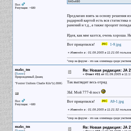
640х480
Пол:
Репутация: +680
Предлагаю взять за основу решения и
радарной картой есть вся статистика 
ранений и т.д., а также процент попад
Идея, как мне каэтся, очень хороша. Н
Вот прицепился!
1-9.jpg
«
Изменён в : 01.09.2005 в 11:21:00 польз
"спор на форуме - это как олимпиада среди умствен
maks_tm
Re: Новая редакция: JA 2
[
]
Тьмакс
«
Ответ #31 от
01.09.2005 в 11:1
Прирожденный Джаец
Так выглядит весь отряд
"Foxtrot Uniform Charlie Kilo"(с) BHG
ЗЫ. Мой 777-й пост
Вот прицепился!
A9-1.jpg
Пол:
Репутация: +680
«
Изменён в : 01.09.2005 в 11:21:32 польз
"спор на форуме - это как олимпиада среди умствен
maks_tm
Re: Новая редакция: JA 2
[
]
Тьмакс