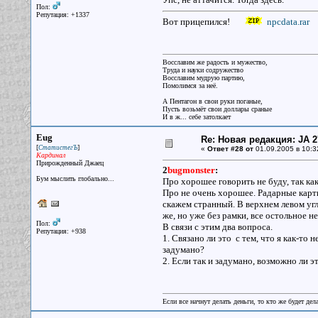
Пол:
Репутация: +1337
Вот прицепился!
npcdata.rar
Восславим же радость и мужество,
Труда и науки содружество
Восславим мудрую партию,
Помолимся за неё.
А Пентагон в свои руки поганые,
Пусть возьмёт свои доллары сраные
И в ж... себе затолкает
Eug
Re: Новая редакция: JA 2
[
]
СтатистегЪ
«
Ответ #28 от
01.09.2005 в 10:3
Кардинал
Прирожденный Джаец
2
bugmonster
:
Бум мыслить глобально...
Про хорошее говорить не буду, так как
Про не очень хорошее. Радарные карт
скажем странный. В верхнем левом угл
же, но уже без рамки, все остольное 
Пол:
В связи с этим два вопроса.
Репутация: +938
1. Связано ли это с тем, что я как-то 
задумано?
2. Если так и задумано, возможно ли 
Если все начнут делать деньги, то кто же будет дела