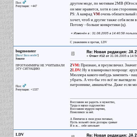
Пол:
другом моде, по мотивам 2МВ (Югосла
Репутация: +447
он мне нравится, хотя я сам сторонни
PS: А камрад
VM
очень обязательный и
хочет, чтоб и другие также себя вели
Потому - больше конкретики (ц).
«
Изменён в : 31.08.2005 в 14:40:58 польз
С уважением и прочая, LDV
bugmonster
Re: Новая редакция: JA 2
[
]
Баги! Баги везде!
«
Ответ #12 от
31.08.2005 в 14:5
Source
2
VM
:
Признаю, я преувеличил. Значит
ПРОГРАММИРЫ НЕ УЧИТЫВАЛИ
ЭТУ СИТУАЦИЮ
2
LDV
:
Ну я планировал попроще: арул
Мюллера какого-нибудь заменить - на
убрать. А что-бы это всё не выглядел
патроннике, авианалёты. Даже если мод
Пол:
Репутация: +1337
Восславим же радость и мужество,
Труда и науки содружество
Восславим мудрую партию,
Помолимся за неё.
А Пентагон в свои руки поганые,
Пусть возьмёт свои доллары сраные
И в ж... себе затолкает
LDV
Re: Новая редакция: JA 2