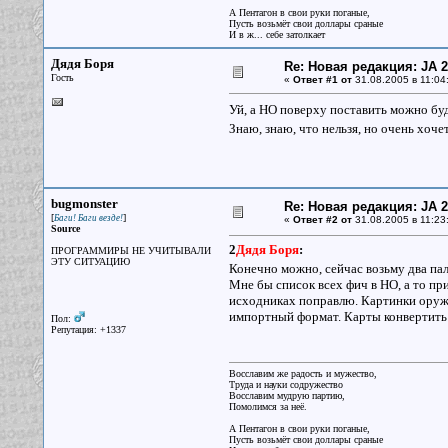
А Пентагон в свои руки поганые,
Пусть возьмёт свои доллары сраные
И в ж... себе затолкает
Дядя Боря
Re: Новая редакция: JA 2
Гость
«
Ответ #1 от
31.08.2005 в 11:04
Уй, а НО поверху поставить можно бу
Знаю, знаю, что нельзя, но очень хоче
bugmonster
Re: Новая редакция: JA 2
[
]
Баги! Баги везде!
«
Ответ #2 от
31.08.2005 в 11:23
Source
2
Дядя Боря
:
ПРОГРАММИРЫ НЕ УЧИТЫВАЛИ
ЭТУ СИТУАЦИЮ
Конечно можно, сейчас возьму два паль
Мне бы список всех фич в НО, а то при 
исходниках поправлю. Картинки оружи
импортный формат. Карты конвертить 
Пол:
Репутация: +1337
Восславим же радость и мужество,
Труда и науки содружество
Восславим мудрую партию,
Помолимся за неё.
А Пентагон в свои руки поганые,
Пусть возьмёт свои доллары сраные