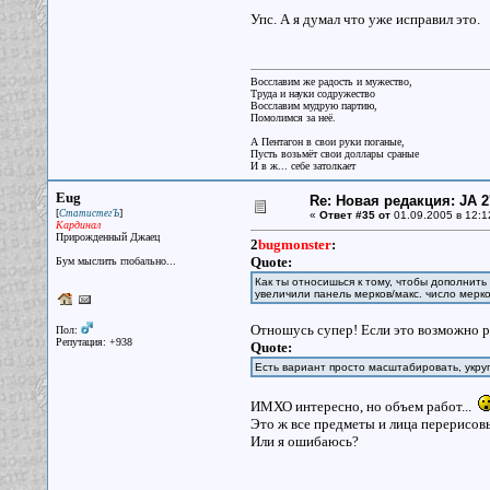
Упс. А я думал что уже исправил это.
Восславим же радость и мужество,
Труда и науки содружество
Восславим мудрую партию,
Помолимся за неё.
А Пентагон в свои руки поганые,
Пусть возьмёт свои доллары сраные
И в ж... себе затолкает
Eug
Re: Новая редакция: JA 2
[
]
СтатистегЪ
«
Ответ #35 от
01.09.2005 в 12:1
Кардинал
Прирожденный Джаец
2
bugmonster
:
Quote:
Бум мыслить глобально...
Как ты относишься к тому, чтобы дополнить
увеличили панель мерков/макс. число мерков
Отношусь супер! Если это возможно ре
Пол:
Репутация: +938
Quote:
Есть вариант просто масштабировать, укру
ИМХО интересно, но объем работ...
Это ж все предметы и лица перерисов
Или я ошибаюсь?