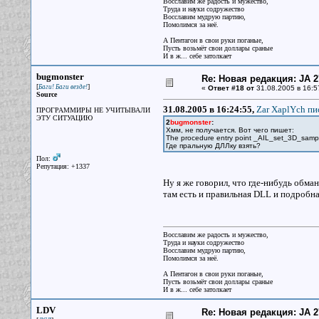
Восславим же радость и мужество,
Труда и науки содружество
Восславим мудрую партию,
Помолимся за неё.
А Пентагон в свои руки поганые,
Пусть возьмёт свои доллары сраные
И в ж... себе затолкает
bugmonster
Re: Новая редакция: JA 2
[
]
Баги! Баги везде!
«
Ответ #18 от
31.08.2005 в 16:5
Source
31.08.2005 в 16:24:55,
Zar XaplYch пис
ПРОГРАММИРЫ НЕ УЧИТЫВАЛИ
ЭТУ СИТУАЦИЮ
2
bugmonster
:
Хмм, не получается. Вот чего пишет:
The procedure entry point _AIL_set_3D_sample
Где пральную ДЛЛку взять?
Пол:
Репутация: +1337
Ну я же говорил, что где-нибудь обма
там есть и правильная DLL и подробна
Восславим же радость и мужество,
Труда и науки содружество
Восславим мудрую партию,
Помолимся за неё.
А Пентагон в свои руки поганые,
Пусть возьмёт свои доллары сраные
И в ж... себе затолкает
LDV
Re: Новая редакция: JA 2