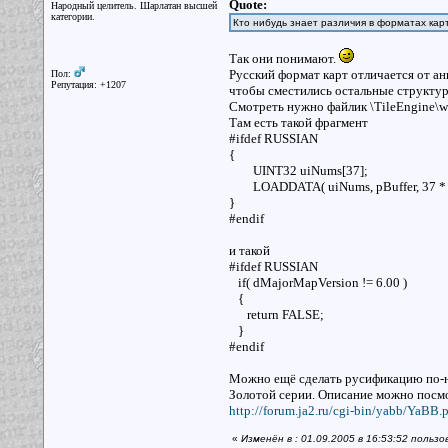
Quote:
Народный целитель. Шарлатан высшей
категории.
Кто нибудь знает различия в форматах карт
Так они понимают.
Русский формат карт отличается от ан
Пол:
Репутация: +1207
чтобы сместились остальные структур
Смотреть нужно файлик \TileEngine\wo
Там есть такой фрагмент
#ifdef RUSSIAN
{
UINT32 uiNums[37];
LOADDATA( uiNums, pBuffer, 37 * siz
}
#endif
и такой
#ifdef RUSSIAN
if( dMajorMapVersion != 6.00 )
{
return FALSE;
}
#endif
Можно ещё сделать русификацию по-но
Золотой серии. Описание можно посмо
http://forum.ja2.ru/cgi-bin/yabb/YaBB.p
«
Изменён в : 01.09.2005 в 16:53:52 польз