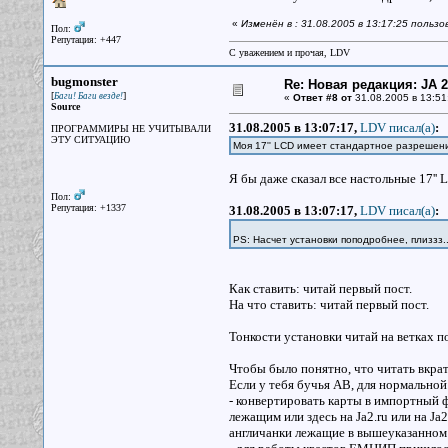
«
Изменён в : 31.08.2005 в 13:17:25 польз
Пол:
Репутация: +447
С уважением и прочая, LDV
bugmonster
Re: Новая редакция: JA 2
[
]
Баги! Баги везде!
«
Ответ #8 от
31.08.2005 в 13:51
Source
31.08.2005 в 13:07:17,
LDV писал(a)
:
ПРОГРАММИРЫ НЕ УЧИТЫВАЛИ
ЭТУ СИТУАЦИЮ
Моя 17'' LCD имеет стандартное разрешени
Я бы даже сказал все настольные 17'' 
Пол:
Репутация: +1337
31.08.2005 в 13:07:17,
LDV писал(a)
:
PS: Насчет установки поподробнее, плиззз.
Как ставить: читай первый пост.
На что ставить: читай первый пост.
Тонкости установки читай на ветках п
Чтобы было понятно, что читать вкра
Если у тебя бучья АВ, для нормальной
- конвертировать карты в импортный ф
лежащим или здесь на Ja2.ru или на Ja
англичанки лежащие в вышеуказанном м