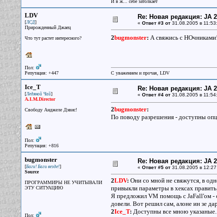
И в ж... себе затолкает
LDV
Re: Новая редакция: JA 2
[
]
ЛСД
«
Ответ #3 от
31.08.2005 в 11:53
Прирожденный Джаец
2
bugmonster
:
А свяжись с НОчниками!
Что тут растет интересного?
Пол:
Репутация: +447
С уважением и прочая, LDV
Ice_T
Re: Новая редакция: JA 2
[
]
Ледяной Чай
«
Ответ #4 от
31.08.2005 в 11:54
A.I.M.Director
2
bugmonster
:
Свободу Анджеле Дэвис!
По поводу разрешения - доступны оп
Пол:
Репутация: +816
bugmonster
Re: Новая редакция: JA 2
[
]
Баги! Баги везде!
«
Ответ #5 от
31.08.2005 в 12:27
Source
2
LDV
:
Они со мной не свяжутся, в одн
ПРОГРАММИРЫ НЕ УЧИТЫВАЛИ
привыкли параметры в хексах править,
ЭТУ СИТУАЦИЮ
Я предложил VM помощь с JaFall'ом - 
довели. Вот решил сам, алоне ин зе дар
2
Ice_T
:
Доступны все мною указаные. 
Пол: