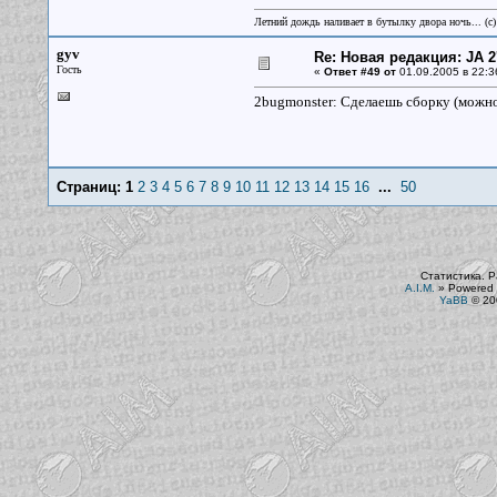
Летний дождь наливает в бутылку двора ночь... (с
gyv
Re: Новая редакция: JA 2
Гость
«
Ответ #49 от
01.09.2005 в 22:3
2bugmonster: Сделаешь сборку (можно 
Страниц:
1
2
3
4
5
6
7
8
9
10
11
12
13
14
15
16
...
50
Статистика. Р
A.I.M.
»
Powered 
YaBB
© 200