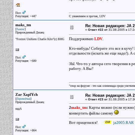
Пол:
Репутация: +447
С уважением и прочая, LDV
maks_tm
Re: Новая редакция: JA 2
[
]
Тьмакс
«
Ответ #22 от
31.08.2005 в 17:2
Прирожденный Джаец
Поддерживаю
LDV
.
"Foxtrot Uniform Charlie Kilo"(с) BHG
Кто-нибудь! Соберите это все в кучу!
отдельности (искать же еще надо!). А 
Пол:
Репутация: +680
ЗЫ. Что-то у автора сего творения в р
работу. А Вы?
"спор на форуме - это как олимпиада среди умствен
Zar XaplYch
Re: Новая редакция: JA 2
[
]
Переводчик
«
Ответ #23 от
31.08.2005 в 17:3
Прирожденный Джаец
2
maks_tm
:
Карты можно (если нужно) 
надА
конвертить файлы самому
Вот прицепился!
ja2005.RAR
Пол:
Репутация: +864