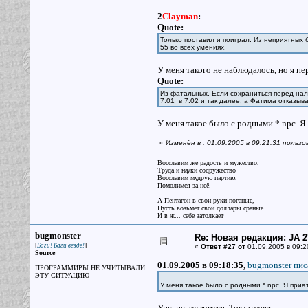
2
Clayman
:
Quote:
Только поставил и поиграл. Из неприятных 
55 во всех умениях.
У меня такого не наблюдалось, но я п
Quote:
Из фатальных. Если сохраниться перед нале
7.01 в 7.02 и так далее, а Фатима отказыва
У меня такое было с родными *.npc. Я 
«
Изменён в : 01.09.2005 в 09:21:31 польз
Восславим же радость и мужество,
Труда и науки содружество
Восславим мудрую партию,
Помолимся за неё.
А Пентагон в свои руки поганые,
Пусть возьмёт свои доллары сраные
И в ж... себе затолкает
bugmonster
Re: Новая редакция: JA 2
[
]
Баги! Баги везде!
«
Ответ #27 от
01.09.2005 в 09:2
Source
01.09.2005 в 09:18:35,
bugmonster пис
ПРОГРАММИРЫ НЕ УЧИТЫВАЛИ
ЭТУ СИТУАЦИЮ
У меня такое было с родными *.npc. Я приат
Упс, не аттачится. Тогда здесь.