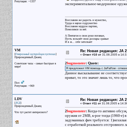
Репутация: +1337
экспериментальное-модерновое оружие
Восславим же радость и мужество,
Труда и науки содружество
Восславим мудрую партию,
Помолимся за неё.
А Пентагон в свои руки поганые,
Пусть возьмёт свои доллары сраные
И в ж... себе затолкает
VM
Re: Новая редакция: JA 2
[
]
Генеральный застройщик пустоши
«
Ответ #10 от
31.08.2005 в 14:3
Прирожденный Джаец
2
bugmonster
:
Quote:
Советские часы - самые быстрые в
мире!
Я предложил VM помощь с JaFall'ом - отмахн
Данное высказывание не соответствует 
приват, то это значит лишь то, что пр
Пол:
Репутация: +969
LDV
Re: Новая редакция: JA 2
[
]
ЛСД
«
Ответ #11 от
31.08.2005 в 14:3
Прирожденный Джаец
2
bugmonster
:
Когда-то активно обсужда
Что тут растет интересного?
оружия от 2МВ, к-рое тогда (1960-е) 
задуманных фич требуется: 1)нехилая 
с отработкой реального отстровного 