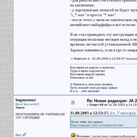
- для работы квестов ЕМНИП пришлось 
на англичанке;
- у партизанских неписей не будет зв
"r_*.wav" в просто "*.wav".
- после этого у меня на тактическом э
английского вайлдфайра и всё исчезло.
Я не стал приводить эту инструкцию в 
операции несколько месяцев назад и мо
времени, ни чистой установленной АВ
Заранее извиняюсь, если я где-то навр
«
Изменён в : 31.08.2005 в 13:54:07 польз
Восславим же радость и мужество,
Труда и науки содружество
Восславим мудрую партию,
Помолимся за неё.
А Пентагон в свои руки поганые,
Пусть возьмёт свои доллары сраные
И в ж... себе затолкает
bugmonster
Re: Новая редакция: JA 2
[
]
Баги! Баги везде!
«
Ответ #9 от
31.08.2005 в 14:15
Source
31.08.2005 в 12:53:17,
Ice_T писал(a)
:
ПРОГРАММИРЫ НЕ УЧИТЫВАЛИ
ЭТУ СИТУАЦИЮ
Если тебе это нужно:
http://www.ja2.hut1.ru/mod/no10.htm
Пол:
Видимо, долго над этим работали. Д