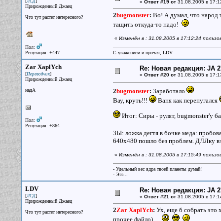
[
]
ЛСД
«
Ответ #19 от
31.08.2005 в 17:1
Прирожденный Джаец
2
bugmonster
:
Во! А думал, что народ 
Что тут растет интересного?
тащить откуда-то надо!
«
Изменён в : 31.08.2005 в 17:12:24 польз
Пол:
Репутация: +447
С уважением и прочая, LDV
Zar XaplYch
Re: Новая редакция: JA 2
[
]
Переводчик
«
Ответ #20 от
31.08.2005 в 17:1
Прирожденный Джаец
надА
2
bugmonster
:
Заработало
Вау, круть!!!
Ваня как перепугался
Итог: Сиры - рулят, bugmonster'у б
Пол:
Репутация: +864
ЗЫ: ложка дегтя в бочке меда: пробов
640х480 пошло без проблем. ДЛЛку вз
«
Изменён в : 31.08.2005 в 17:15:49 польз
- Удельный вес ядра твоей планеты думай!
- Эээ...
LDV
Re: Новая редакция: JA 2
[
]
ЛСД
«
Ответ #21 от
31.08.2005 в 17:1
Прирожденный Джаец
2
Zar XaplYch
:
Ух, еще б собрать это х
Что тут растет интересного?
прочее файло)...