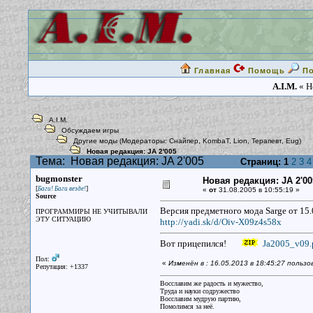
Главная
Помощь
П
A.I.M.
« Н
A.I.M.
Обсуждаем игры
Другие моды
(Модераторы:
Снайпер
,
KombaT
,
Lion
,
Терапевт
,
Eug
)
Новая редакция: JA 2'005
Тема:
Новая редакция: JA 2'005
Страниц:
1
2
3
4
bugmonster
Новая редакция: JA 2'00
[
]
Баги! Баги везде!
«
от
31.08.2005 в 10:55:19 »
Source
Версия предметного мода Sarge от 15.
ПРОГРАММИРЫ НЕ УЧИТЫВАЛИ
ЭТУ СИТУАЦИЮ
http://yadi.sk/d/Oiv-X09z4s58x
Вот прицепился!
Ja2005_v09.p
Пол:
«
Изменён в : 16.05.2013 в 18:45:27 польз
Репутация: +1337
Восславим же радость и мужество,
Труда и науки содружество
Восславим мудрую партию,
Помолимся за неё.