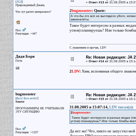
[
]
ЛСД
«
Ответ #13 от
31.08.2005 в 15:0
Прирожденный Джаец
2
bugmonster
:
Quote:
Что тут растет интересного?
А что-бы это всё не выглядело убого, копа
авианалёты.
Такое будет интересно в разных модах
углом) планируешь? Или только бомбы
Пол:
Репутация: +447
С уважением и прочая, LDV
Дядя Боря
Re: Новая редакция: JA 2
Гость
«
Ответ #14 от
31.08.2005 в 15:1
2
LDV
:
Хмм, вспоминая общего знакомо
bugmonster
Re: Новая редакция: JA 2
[
]
Баги! Баги везде!
«
Ответ #15 от
31.08.2005 в 16:1
Source
31.08.2005 в 15:07:14,
LDV писал(a)
:
ПРОГРАММИРЫ НЕ УЧИТЫВАЛИ
ЭТУ СИТУАЦИЮ
2
bugmonster
:
Такое будет интересно в разных модах (тв
углом) планируешь? Или только бомбы вер
Пол:
Да нет же! Что, никто не запустил мой
Репутация: +1337
Думаете ПВО понастроили вместо пост