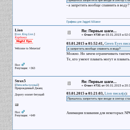
Пришлось запретить при входе в сектор став
- а запретить вообще спавнить в воду?
Графика для Jagged Alliance
Lion
Re: Первые шаги...
[
]
Lion. King Lion.
«
Ответ #730 от
03.01.2015 в 02:
Кардинал
03.01.2015 в 01:52:41,
Green Eyes писа
Welcome to Metavira!
а запретить вообще спавнить в воду?
Можно. Но зачем ограничивать такти
Те, кто умеют плавать могут и плават
Пол:
Репутация: +363
Strax5
Re: Первые шаги...
[
]
Пятижды пуганый
«
Ответ #731 от
06.01.2015 в 20:3
Прирожденный Джаец
03.01.2015 в 01:21:03,
Lion писал(a)
:
Дорогу осилит бегущий
Пришлось запретить при входе в сектор став
Пол:
Анимация плавания для некоторых NPC
Репутация: +649