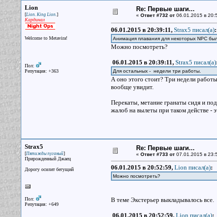
Lion
Re: Первые шаги...
[
]
Lion. King Lion.
«
Ответ #732 от
06.01.2015 в 20:
Кардинал
06.01.2015 в 20:39:11,
Strax5 писал(a)
:
Welcome to Metavira!
Анимация плавания для некоторых NPC был
Можно посмотреть?
06.01.2015 в 20:39:11,
Strax5 писал(a)
Пол:
Репутация: +363
Для остальных - недели три работы.
А оно этого стоит? Три недели работы
вообще увидит.
Перекаты, метание гранаты сидя и по
жалоб на вылеты при таком действе - э
Strax5
Re: Первые шаги...
[
]
Пятижды пуганый
«
Ответ #733 от
07.01.2015 в 23:
Прирожденный Джаец
06.01.2015 в 20:52:59,
Lion писал(a)
:
Дорогу осилит бегущий
Можно посмотреть?
Пол:
В теме Экстерьер выкладывалось все.
Репутация: +649
06.01.2015 в 20:52:59,
Lion писал(a)
: