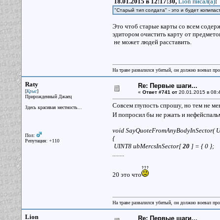
18.01.2015 в 12:17:30,
Lion писал(a)
:
"Старый тип солдата" - это и будет копипа
Это чтоб старые карты со всем содер
эдитором очистить карту от предметов 
не может людей расставить.
На траве развалился убитый, он должно воевал прот
Raty
Re: Первые шаги...
[
]
Крыс
«
Ответ #741 от
20.01.2015 в 08:
Прирожденный Джаец
Совсем глупость спрошу, но тем не мене
Здесь красивая местность...
И попросил бы не ржать и нефейспал
void SayQuoteFromAnyBodyInSector( 
Пол:
{
Репутация: +110
UINT8 ubMercsInSector[
20
] = { 0 };
........
20 это что
На траве развалился убитый, он должно воевал прот
Lion
Re: Первые шаги...