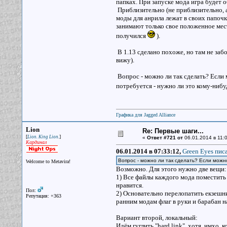
папках. При запуске мода игра будет 
Приблизительно (не приблизительно, а 
моды для анрила лежат в своих папочк
занимают только свое положенное мест
получился
).
В 1.13 сделано похоже, но там не забо
вижу).
Вопрос - можно ли так сделать? Если 
потребуется - нужно ли это кому-нибу
Графика для Jagged Alliance
Lion
Re: Первые шаги...
[
]
Lion. King Lion.
«
Ответ #721 от
06.01.2014 в 11:0
Кардинал
06.01.2014 в 07:33:12,
Green Eyes писа
Вопрос - можно ли так сделать? Если можн
Welcome to Metavira!
Возможно. Для этого нужно две вещи
1) Все файлы каждого мода поместить в
нравится.
Пол:
2) Основательно перелопатить екзешни
Репутация: +363
ранним модам флаг в руки и барабан на
Вариант второй, локальный:
Идём гуглить "hard link", хотя, имхо