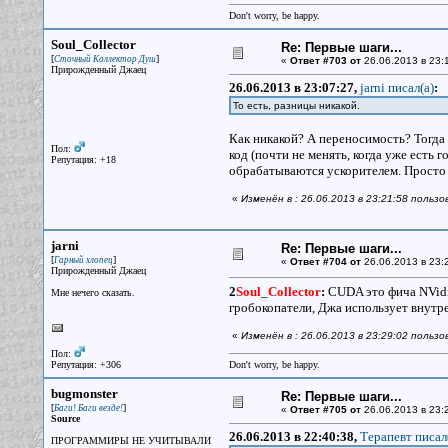
Don't worry, be happy.
Soul_Collector
Re: Первые шаги...
[
]
Сточный Коллектор Душ
«
Ответ #703 от
26.06.2013 в 23:
Прирожденный Джаец
26.06.2013 в 23:07:27,
jarni писал(a)
:
То есть, разницы никакой.
Как никакой? А переносимость? Тогда 
Пол:
код (почти не менять, когда уже ест
Репутация: +18
обрабатываются ускорителем. Просто се
«
Изменён в : 26.06.2013 в 23:21:58 пользо
jarni
Re: Первые шаги...
[
]
Гарный хлопец
«
Ответ #704 от
26.06.2013 в 23:
Прирожденный Джаец
2
Soul_Collector
:
CUDA это фича NVidia
Мне нечего сказать.
гробокопатели, Джа использует внутре
«
Изменён в : 26.06.2013 в 23:29:02 пользов
Пол:
Репутация: +306
Don't worry, be happy.
bugmonster
Re: Первые шаги...
[
]
Баги! Баги везде!
«
Ответ #705 от
26.06.2013 в 23:
Source
26.06.2013 в 22:40:38,
Терапевт писал
ПРОГРАММИРЫ НЕ УЧИТЫВАЛИ