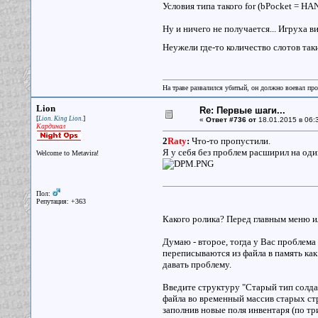
Условия типа такого for (bPocket = 
Ну и ничего не получается... Игруха в
Неужели где-то количество слотов так
На траве развалился убитый, он должно воевал прот
Lion
Re: Первые шаги...
[
]
Lion. King Lion.
«
Ответ #736 от
18.01.2015 в 06:
Кардинал
2
Raty
:
Что-то пропустили.
Я у себя без проблем расширил на один
Welcome to Metavira!
Пол:
Репутация: +363
Какого ролика? Перед главным меню ил
Думаю - второе, тогда у Вас проблема 
переписываются из файла в память как
давать проблему.
Введите структуру "Старый тип солда
файла во временный массив старых стр
заполнив новые поля инвентаря (по тр