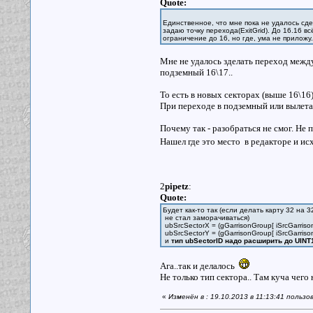
Quote:
Единственное, что мне пока не удалось сде
задаю точку перехода(ExitGrid). До 16.16 вс
ограничение до 16, но где, ума не приложу.
Мне не удалось зделать переход межд
подземный 16\17..
То есть в новых секторах (выше 16\16
При переходе в подземный или вылета
Почему так - разобраться не смог. Не 
Нашел где это место в редакторе и и
2
pipetz
:
Quote:
Будет как-то так (если делать карту 32 на
не стал заморачиваться)
ubSrcSectorX = (gGarrisonGroup[ iSrcGarriso
ubSrcSectorY = (gGarrisonGroup[ iSrcGarrison
и
тип ubSectorID надо расширить до UINT
Ага..так и делалось
Не только тип сектора.. Там куча чего
«
Изменён в : 19.10.2013 в 11:13:41 пользо