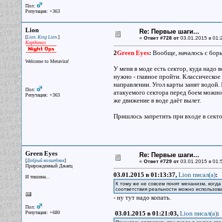
Пол:
Репутация: +363
Lion
Re: Первые шаги...
[
]
Lion. King Lion.
«
Ответ #728 от
03.01.2015 в 01:
Кардинал
2
Green Eyes
:
Вообще, началось с борь
Welcome to Metavira!
У меня в моде есть сектор, куда надо 
нужно - главное пройти. Классическое
направлении. Угол карты занят водой.
Пол:
атакуемого сектора перед боем можно
Репутация: +363
же движение в воде даёт вылет.
Пришлось запретить при входе в сектор
Green Eyes
Re: Первые шаги...
[
]
Добрый волшебник
«
Ответ #729 от
03.01.2015 в 01:
Прирожденный Джаец
03.01.2015 в 01:13:37,
Lion писал(a)
:
И тишина...
К тому же не совсем понят механизм, когда
соответствия реальности можно использова
- ну тут надо копать.
Пол:
Репутация: +680
03.01.2015 в 01:21:03,
Lion писал(a)
: