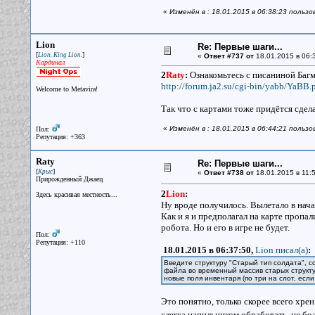
«
Изменён в : 18.01.2015 в 06:38:23 пользо
Lion
Re: Первые шаги...
[
]
Lion. King Lion.
«
Ответ #737 от
18.01.2015 в 06:
Кардинал
2
Raty
:
Ознакомьтесь с писаниной Багм
http://forum.ja2.su/cgi-bin/yabb/YaBB.p
Welcome to Metavira!
Так что с картами тоже придётся сде
«
Изменён в : 18.01.2015 в 06:44:21 пользо
Пол:
Репутация: +363
Raty
Re: Первые шаги...
[
]
Крыс
«
Ответ #738 от
18.01.2015 в 11:5
Прирожденный Джаец
2
Lion
:
Здесь красивая местность...
Ну вроде получилось. Вылетало в нача
Как и я и предполагал на карте пропа
робота. Но и его в игре не будет.
Пол:
Репутация: +110
18.01.2015 в 06:37:50,
Lion писал(a)
:
Введите структуру "Старый тип солдата", 
файла во временный массив старых структур
новые поля инвентаря (по три на слот, есл
Это понятно, только скорее всего хрен
слегка напильником обработать, не б