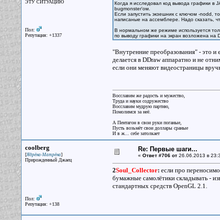
ЭТУ СИТУАЦИЮ
Когда я исследовал код вывода графики в 
bugmonster'ом.
Если запустить экзешник с ключом -nodd, 
написаные на ассемблере. Надо сказать, ч
Пол:
В нормальном же режиме используется толь
Репутация: +1337
по выводу графики на экран возложена на D
"Внутренние преобразования" - это и
делается в DDraw аппаратно и не отни
если они меняют видеостраницы вручн
Восславим же радость и мужество,
Труда и науки содружество
Восславим мудрую партию,
Помолимся за неё.
А Пентагон в свои руки поганые,
Пусть возьмёт свои доллары сраные
И в ж... себе затолкает
coolberg
Re: Первые шаги...
[
]
Ядрёна-Матрёна
«
Ответ #706 от
26.06.2013 в 23:
Прирожденный Джаец
2
Soul_Collector
:
если про переносимос
бумажные самолётики складывать - из
стандартных средств OpenGL 2.1.
Пол:
Репутация: +138