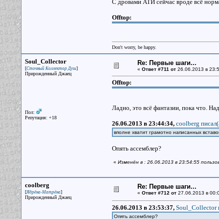
С дровами АТИ сейчас вроде всё норм
Offtop:
Don't worry, be happy.
Soul_Collector
Re: Первые шаги...
[
]
Сточный Коллектор Душ
«
Ответ #711 от
26.06.2013 в 23:5
Прирожденный Джаец
Offtop:
Ладно, это всё фантазии, пока что. Н
Пол:
Репутация: +18
26.06.2013 в 23:44:34,
coolberg писал(
вполне хватит грамотно написанных вставо
Опять ассемблер?
«
Изменён в : 26.06.2013 в 23:54:55 пользо
coolberg
Re: Первые шаги...
[
]
Ядрёна-Матрёна
«
Ответ #712 от
27.06.2013 в 00:
Прирожденный Джаец
26.06.2013 в 23:53:37,
Soul_Collector 
Опять ассемблер?