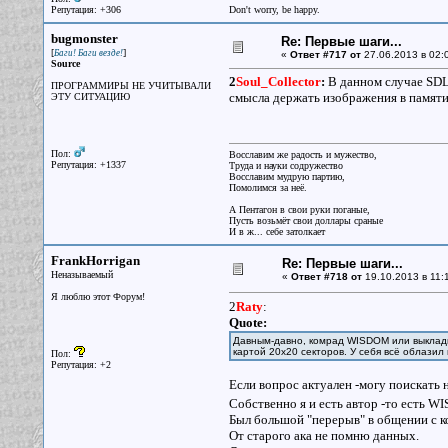
Репутация: +306
Don't worry, be happy.
bugmonster
Re: Первые шаги...
[
]
Баги! Баги везде!
«
Ответ #717 от
27.06.2013 в 02:
Source
2
Soul_Collector
:
В данном случае SDL
ПРОГРАММИРЫ НЕ УЧИТЫВАЛИ
смысла держать изображения в памят
ЭТУ СИТУАЦИЮ
Пол:
Восславим же радость и мужество,
Репутация: +1337
Труда и науки содружество
Восславим мудрую партию,
Помолимся за неё.
А Пентагон в свои руки поганые,
Пусть возьмёт свои доллары сраные
И в ж... себе затолкает
FrankHorrigan
Re: Первые шаги...
Неназываемый
«
Ответ #718 от
19.10.2013 в 11:1
Я люблю этот Форум!
2
Raty
:
Quote:
Давным-давно, комрад WISDOM или выкладыв
картой 20х20 секторов. У себя всё облазил 
Пол:
Репутация: +2
Если вопрос актуален -могу поискать на
Собственно я и есть автор -то есть 
Был большой "перерыв" в общении с к
От старого ака не помню данных.