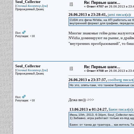
Soul_Collector
Re: Первые шаги...
[
]
Сточный Коллектор Душ
«
Ответ #707 от
26.06.2013 в 23:
Прирожденный Джаец
26.06.2013 в 23:28:41,
jarni писал(a)
:
CUDA это фича NVidia, на ATI работать не 
внутренний формат для графики, переделат
Многие знакомые гейм-девы жалуются 
Пол:
Репутация: +18
NVidia доминируют на рынке, и драйв
"внутренних преобразований", то бишь
Soul_Collector
Re: Первые шаги...
[
]
Сточный Коллектор Душ
«
Ответ #708 от
26.06.2013 в 23:
Прирожденный Джаец
26.06.2013 в 23:37:37,
coolberg писал(
Но это, опять-таки, что танком бумажные с
Пол:
Дежа вю)) ->>>
Репутация: +18
13.06.2013 в 01:24:27,
Баюн писал(a)
:
Июнь 10th, 2013, 6:34pm, Soul_Collector пис
1) Забавно, игра работает только из-под ад
Баюн: от танка до трактора... как житель 