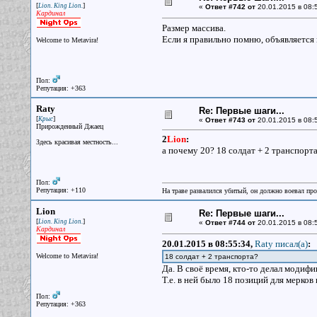
[
]
Lion. King Lion.
«
Ответ #742 от
20.01.2015 в 08:
Кардинал
Размер массива.
Если я правильно помню, объявляется 
Welcome to Metavira!
Пол:
Репутация: +363
Raty
Re: Первые шаги...
[
]
Крыс
«
Ответ #743 от
20.01.2015 в 08:
Прирожденный Джаец
2
Lion
:
Здесь красивая местность...
а почему 20? 18 солдат + 2 транспорта
Пол:
Репутация: +110
На траве развалился убитый, он должно воевал прот
Lion
Re: Первые шаги...
[
]
Lion. King Lion.
«
Ответ #744 от
20.01.2015 в 08:
Кардинал
20.01.2015 в 08:55:34,
Raty писал(a)
:
Welcome to Metavira!
18 солдат + 2 транспорта?
Да. В своё время, кто-то делал модиф
Т.е. в ней было 18 позиций для мерков
Пол:
Репутация: +363