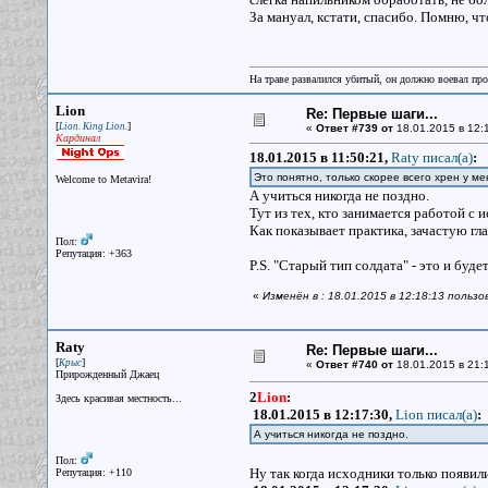
За мануал, кстати, спасибо. Помню, что
На траве развалился убитый, он должно воевал прот
Lion
Re: Первые шаги...
[
]
Lion. King Lion.
«
Ответ #739 от
18.01.2015 в 12:
Кардинал
18.01.2015 в 11:50:21,
Raty писал(a)
:
Это понятно, только скорее всего хрен у мен
Welcome to Metavira!
А учиться никогда не поздно.
Тут из тех, кто занимается работой с 
Как показывает практика, зачастую гла
Пол:
Репутация: +363
P.S. "Старый тип солдата" - это и буд
«
Изменён в : 18.01.2015 в 12:18:13 пользо
Raty
Re: Первые шаги...
[
]
Крыс
«
Ответ #740 от
18.01.2015 в 21:
Прирожденный Джаец
2
Lion
:
Здесь красивая местность...
18.01.2015 в 12:17:30,
Lion писал(a)
:
А учиться никогда не поздно.
Пол:
Ну так когда исходники только появил
Репутация: +110