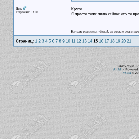
Круто.
Пол:
Репутация: +110
Я просто тоже пилю сейчас что-то вро
На траве развалился убитый, он должно воевал прот
Страниц:
1
2
3
4
5
6
7
8
9
10
11
12
13
14
15
16
17
18
19
20
21
Статистика. Р
A.I.M.
»
Powered 
YaBB
© 200