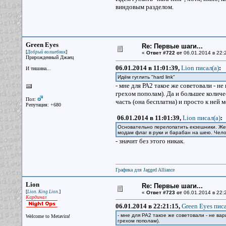
виндовым разделом.
Green Eyes
Re: Первые шаги...
[
]
Добрый волшебник
«
Ответ #722 от
06.01.2014 в 22:
Прирожденный Джаец
06.01.2014 в 11:01:39,
Lion писал(a)
:
И тишина...
Идём гуглить "hard link"
- мне для РА2 такое же советовали - н
грехом пополам). Да и большее колич
Пол:
часть (она бесплатна) и просто к ней 
Репутация: +680
06.01.2014 в 11:01:39,
Lion писал(a)
:
Основательно перелопатить екзешники. Жел
модам флаг в руки и барабан на шею. Чело
- значит без этого никак.
Графика для Jagged Alliance
Lion
Re: Первые шаги...
[
]
Lion. King Lion.
«
Ответ #723 от
06.01.2014 в 22:
Кардинал
06.01.2014 в 22:21:15,
Green Eyes писа
- мне для РА2 такое же советовали - не ва
Welcome to Metavira!
грехом пополам).