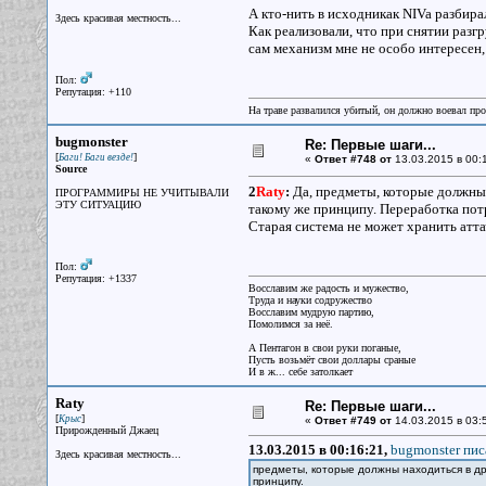
А кто-нить в исходникак NIVa разбира
Здесь красивая местность...
Как реализовали, что при снятии разгр
сам механизм мне не особо интересен,
Пол:
Репутация: +110
На траве развалился убитый, он должно воевал прот
bugmonster
Re: Первые шаги...
[
]
Баги! Баги везде!
«
Ответ #748 от
13.03.2015 в 00:
Source
2
Raty
:
Да, предметы, которые должны 
ПРОГРАММИРЫ НЕ УЧИТЫВАЛИ
ЭТУ СИТУАЦИЮ
такому же принципу. Переработка потр
Старая система не может хранить аттач
Пол:
Репутация: +1337
Восславим же радость и мужество,
Труда и науки содружество
Восславим мудрую партию,
Помолимся за неё.
А Пентагон в свои руки поганые,
Пусть возьмёт свои доллары сраные
И в ж... себе затолкает
Raty
Re: Первые шаги...
[
]
Крыс
«
Ответ #749 от
14.03.2015 в 03:
Прирожденный Джаец
13.03.2015 в 00:16:21,
bugmonster пис
Здесь красивая местность...
предметы, которые должны находиться в др
принципу.