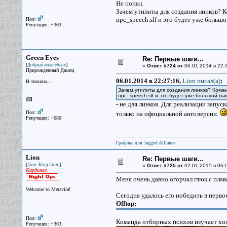
Не понял.
Зачем утилиты для создания линков? К
npc_speech.slf и это будет уже больш
Пол:
Репутация: +363
Green Eyes
Re: Первые шаги...
[
]
Добрый волшебник
«
Ответ #724 от
06.01.2014 в 22:
Прирожденный Джаец
06.01.2014 в 22:27:16,
Lion писал(a)
:
И тишина...
Зачем утилиты для создания линков? Коман
npc_speech.slf и это будет уже большой вы
- не для линков. Для реализации запуск
Пол:
только на официальной англ версии.
Репутация: +680
Графика для Jagged Alliance
Lion
Re: Первые шаги...
[
]
Lion. King Lion.
«
Ответ #725 от
02.01.2015 в 06:
Кардинал
Меня очень давно огорчал глюк с плав
Welcome to Metavira!
Сегодня удалось его победить в перв
Offtop:
Пол:
Команда отборных психов изучает х
Репутация: +363