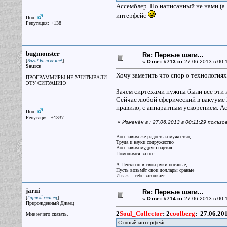
Ассемблер. Но написанный не нами (а 
интерфейс
Пол:
Репутация: +138
bugmonster
Re: Первые шаги...
[
]
Баги! Баги везде!
«
Ответ #713 от
27.06.2013 в 00:
Source
Хочу заметить что спор о технология
ПРОГРАММИРЫ НЕ УЧИТЫВАЛИ
ЭТУ СИТУАЦИЮ
Зачем сиртехами нужны были все эти и
Сейчас любой сферический в вакууме 2
правило, с аппаратным ускорением. А
Пол:
Репутация: +1337
«
Изменён в : 27.06.2013 в 00:11:29 польз
Восславим же радость и мужество,
Труда и науки содружество
Восславим мудрую партию,
Помолимся за неё.
А Пентагон в свои руки поганые,
Пусть возьмёт свои доллары сраные
И в ж... себе затолкает
jarni
Re: Первые шаги...
[
]
Гарный хлопец
«
Ответ #714 от
27.06.2013 в 00:1
Прирожденный Джаец
2
Soul_Collector
:
2
coolberg
:
27.06.20
Мне нечего сказать.
C-шный интерфейс