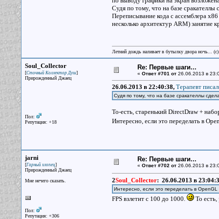
по выводу графики на экран возложена
Судя по тому, что на базе сракателлы
Переписывание кода с ассемблера х86
несколько архитектур ARM) занятие к
Летний дождь наливает в бутылку двора ночь... (с
Soul_Collector
Re: Первые шаги...
[
]
Сточный Коллектор Душ
«
Ответ #701 от
26.06.2013 в 23:
Прирожденный Джаец
26.06.2013 в 22:40:38,
Терапевт писал
Судя по тому, что на базе сракателлы сдел
То-есть, старенький DirectDraw + на
Пол:
Интересно, если это переделать в O
Репутация: +18
jarni
Re: Первые шаги...
[
]
Гарный хлопец
«
Ответ #702 от
26.06.2013 в 23:
Прирожденный Джаец
2
Soul_Collector
:
26.06.2013 в 23:04:
Мне нечего сказать.
Интересно, если это переделать в OpenGL
FPS взлетит с 100 до 1000.
То есть,
Пол:
Репутация: +306