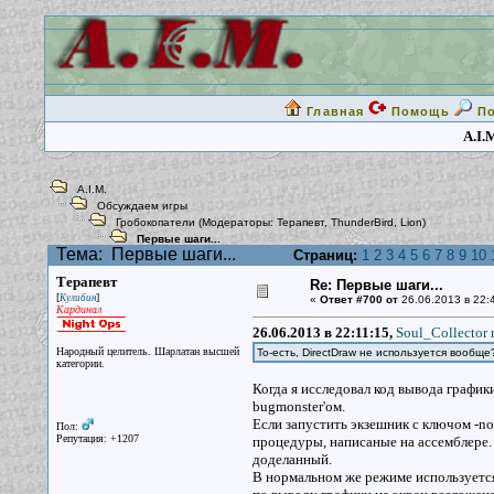
Главная
Помощь
П
A.I.
A.I.M.
Обсуждаем игры
Гробокопатели
(Модераторы:
Терапевт
,
ThunderBird
,
Lion
)
Первые шаги...
Тема:
Первые шаги...
Страниц:
1
2
3
4
5
6
7
8
9
10
Терапевт
Re: Первые шаги...
[
]
Кулибин
«
Ответ #700 от
26.06.2013 в 22:
Кардинал
26.06.2013 в 22:11:15,
Soul_Collector 
Народный целитель. Шарлатан высшей
То-есть, DirectDraw не используется вообщ
категории.
Когда я исследовал код вывода график
bugmonster'ом.
Если запустить экзешник с ключом -no
Пол:
Репутация: +1207
процедуры, написаные на ассемблере. 
доделанный.
В нормальном же режиме используется