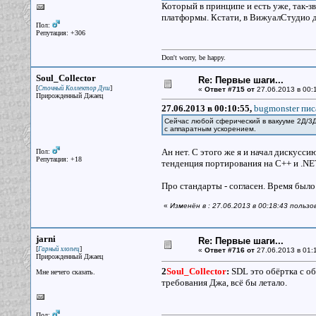
Который в принципе и есть уже, так-з
платформы. Кстати, в ВижуалСтудио дл
Пол:
Репутация: +306
Don't worry, be happy.
Soul_Collector
Re: Первые шаги...
[
]
Сточный Коллектор Душ
«
Ответ #715 от
27.06.2013 в 00:
Прирожденный Джаец
27.06.2013 в 00:10:55,
bugmonster пис
Сейчас любой сферический в вакууме 2Д/3Д
с аппаратным ускорением.
Ан нет. С этого же я и начал дискусси
Пол:
Репутация: +18
тенденция портирования на C++ и .NE
Про стандарты - согласен. Время было 
«
Изменён в : 27.06.2013 в 00:18:43 пользо
jarni
Re: Первые шаги...
[
]
Гарный хлопец
«
Ответ #716 от
27.06.2013 в 01:1
Прирожденный Джаец
2
Soul_Collector
:
SDL это обёртка с об
Мне нечего сказать.
требования Джа, всё бы летало.
Пол: