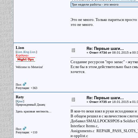
Три недели работы - это много
Это не много. Только париться просто 
это не много.
Lion
Re: Первые шаги...
[
]
Lion. King Lion.
«
Ответ #734 от
08.01.2015 в 00:
Кардинал
Создание ресурсов "про запас" - жутк
Если бы в этом действительно был смыс
Welcome to Metavira!
хочется.
Пол:
Репутация: +363
Raty
Re: Первые шаги...
[
]
Крыс
«
Ответ #735 от
18.01.2015 в 01:
Прирожденный Джаец
В кои-то веки взял в руки исходники и
Здесь красивая местность...
В общем решил я с количеством слотов 
Добавил SMALLPOCK9POS в Soldier Cont
Interface Items.c,
Пол:
Assignments.c REPAIR_PASS_SLOTS_T
Репутация: +110
и opplist.c