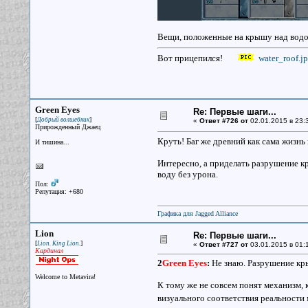
Вещи, положенные на крышу над водой
Вот прицепился!
water_roof.j
Green Eyes
Re: Первые шаги...
[
]
Добрый волшебник
«
Ответ #726 от
02.01.2015 в 23:
Прирожденный Джаец
Круть! Баг же древний как сама жизнь 
И тишина...
Интересно, а приделать разрушение кры
воду без урона.
Пол:
Репутация: +680
Графика для Jagged Alliance
Lion
Re: Первые шаги...
[
]
Lion. King Lion.
«
Ответ #727 от
03.01.2015 в 01:
Кардинал
2
Green Eyes
:
Не знаю. Разрушение кры
Welcome to Metavira!
К тому же не совсем понят механизм, к
визуального соответствия реальности