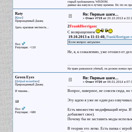
старый гробокопатель WISDOM.
данные ака канули в пучину времени. Но это по пр
Raty
Re: Первые шаги...
[
]
Крыс
«
Ответ #719 от
20.10.2013 в 22:
Прирожденный Джаец
2
FrankHorrigan
:
Здесь красивая местность...
С возвращением
19.10.2013 в 11:11:40,
FrankHorrigan п
Если вопрос актуален
Пол:
Репутация: +110
Не, я, к сожалению, уже отошел от дел
На траве развалился убитый, он должно воевал прот
Green Eyes
Re: Первые шаги...
[
]
Добрый волшебник
«
Ответ #720 от
06.01.2014 в 07:
Прирожденный Джаец
Вопрос, наверное, не совсем сюда, но 
И тишина...
Эту идею я уже не один раз озвучива
Пол:
Есть множество модификаций игры. И к
Репутация: +680
добавляет свое).
Почему бы не заставить моды использо
В теории это легко. Есть папка с игро