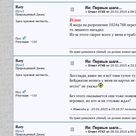
Raty
Re: Первые шаги...
[
]
Крыс
«
Ответ #745 от
20.01.2015 в 09:
Прирожденный Джаец
2
Lion
:
Здесь красивая местность...
Я когда на разрешение 1024х768 перехо
то лишнего нагадил.
Из-за этого скорее всего у меня и тра
Пол:
Репутация: +110
На траве развалился убитый, он должно воевал прот
Raty
Re: Первые шаги...
[
]
Крыс
«
Ответ #746 от
20.01.2015 в 23:
Прирожденный Джаец
Здесь красивая местность...
Хосспади, какое же я всё таки тупое туп
Бейджатая непись у меня на картах не о
sector" не указал
Пол:
Без этого оказывается они тоже появля
Репутация: +110
игровых, но кто ж их столько ждал?
«
Изменён в : 20.01.2015 в 23:16:37 польз
На траве развалился убитый, он должно воевал прот
Raty
Re: Первые шаги...
[
]
Крыс
«
Ответ #747 от
06.03.2015 в 00:
Прирожденный Джаец