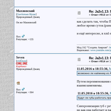
Махновский
Re: Ja2v1.13
[
]
Сын батьки Махно
«
Ответ #913 от
0
Прирожденный Джаец
как сделать так, чтобы 
Он же Махновский
любое время суток (ран
и ещё интересно, в xml е
Пол:
Репутация: +135
Мод JA2 "Солдаты Анархии":
h
Видеоканал:
www.youtube.com/p
Seven
Re: Ja2v1.13
[
]
семЁрыш
«
Ответ #914 от
1
Кардинал
11.05.2016 в 18:55:36,
М
Прирожденный Джаец
возможно ли наёмнику из 
Путем переименования с
взаимозаменяемы.
Пол:
Репутация: +364
11.05.2016 в 18:55:36,
будут ли губы работать пр
Синхронизация губ с реч
но как она работает и р