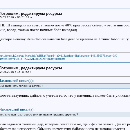
: Потрошим, редактируем ресурсы
5.05.2016 в 00:51:31 »
ПНВ III выпадали из врагов только после 40% прогресса? сейчас у этого пнв cool
ьше, вроде, только после ночных боёв выпадал).
диторе в enemy item choices навески face gear разделены на 2 типа: low quality
ttp://forum.ja2.su/cgi-bin/yabb/YaBB.pl?board=ja2v113;action=display;num=1461950373;start=0#0
laylist?list=PLfiTd_jX0ZXcL5mOEXr7t3u3Mygzqbzzp
: Потрошим, редактируем ресурсы
2.05.2016 в 15:11:52 »
ахновский писал(a)
:
AIM заменить голос на другой?
оответствующих файлов, с учетом того, что у наемников может быть уникальна
Махновский писал(a)
:
авильно при разговоре или их нужно править вручную?
ью задается файлами .gap, которые лежат там же, где и файлы голоса. Для их р
аботает ли, неизвестно. Обычно насчет этих файлов никто не заморачивается.