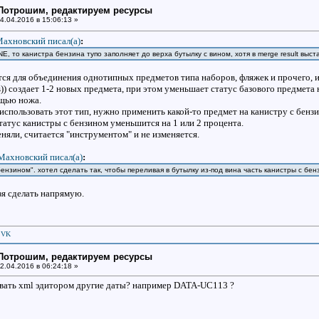
: Потрошим, редактируем ресурсы
4.04.2016 в 15:06:13 »
ахновский писал(a)
:
, то канистра бензина тупо заполняет до верха бутылку с вином, хотя в merge result выс
ся для объединения однотипных предметов типа наборов, фляжек и прочего, и 
us)) создает 1-2 новых предмета, при этом уменьшает статус базового предмета 
ощью ножа.
спользовать этот тип, нужно применить какой-то предмет на канистру с бензин
статус канистры с бензином уменьшится на 1 или 2 процента.
няли, считается "инструментом" и не изменяется.
Махновский писал(a)
:
бензином". хотел сделать так, чтобы переливая в бутылку из-под вина часть канистры с бе
зя сделать напрямую.
|
VK
: Потрошим, редактируем ресурсы
2.04.2016 в 06:24:18 »
овать xml эдитором другие даты? например DATA-UC113 ?