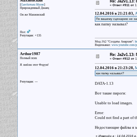
Махновский
Re: Ja2v1.13
[
]
Сын батьки Махно
«
Ответ #911 от
1
Прирожденный Джаец
12.04.2016 в 21:21:03,
A
Он же Махновский
По вашему сценарию не зап
как папку называл?
Пол:
Репутация: +135
Мод JA2 "Солдаты Анархии":
h
Видеоканал:
www.youtube.com/p
Arthur1987
Re: Ja2v1.13
Полный псих
«
Ответ #912 от
1
Я люблю этот Форум!
12.04.2016 в 21:23:28,
М
как папку называл?
Репутация: ---
DATA-1.13
Вот такие пироги:
Unable to load images.
Error:
Could not find a part o
Недостающие файлы я зап
«
Изменён в : 14.04.2016 в