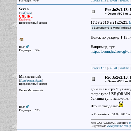
Репутация: +364
Сборки 1.13
|
Ja2+AI
|
Youtube
Seven
Re: Ja2v1.13
[
]
семЁрыш
«
Ответ #904 от
1
Кардинал
17.03.2016 в 21:25:21,
М
Прирожденный Джаец
bEvolution=5 в MercProfile
Поиск по разделу 1.13 п
Например, тут
Пол:
Репутация: +364
http://forum.ja2.su/cgi-
Сборки 1.13
|
Ja2+AI
|
Youtube
Махновский
Re: Ja2v1.13
[
]
Сын батьки Махно
«
Ответ #905 от
0
Прирожденный Джаец
добавил в игру "бутылку
Он же Махновский
merge type USE (DRAIN 
бензина тупо заполняет 
Что не так делаю
Пол:
Репутация: +135
«
Изменён в : 04.04.2016 в
Мод JA2 "Солдаты Анархии":
h
Видеоканал:
www.youtube.com/p