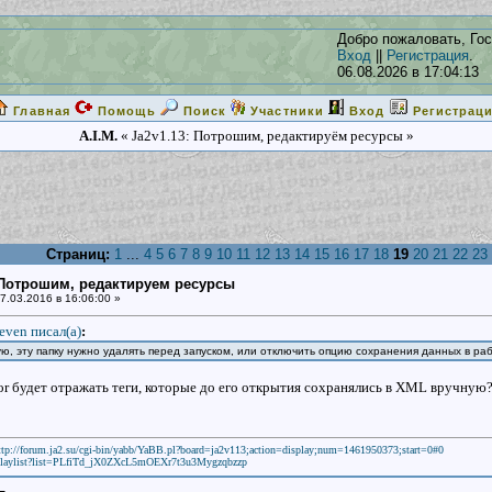
Добро пожаловать, Гос
Вход
||
Регистрация
.
06.08.2026 в 17:04:13
Главная
Помощь
Поиск
Участники
Вход
Регистрац
A.I.M.
« Ja2v1.13: Потрошим, редактируём ресурсы »
Страниц:
1
...
4
5
6
7
8
9
10
11
12
13
14
15
16
17
18
19
20
21
22
23
: Потрошим, редактируем ресурсы
7.03.2016 в 16:06:00 »
even писал(a)
:
ю, эту папку нужно удалять перед запуском, или отключить опцию сохранения данных в ра
or будет отражать теги, которые до его открытия сохранялись в XML вручную
ttp://forum.ja2.su/cgi-bin/yabb/YaBB.pl?board=ja2v113;action=display;num=1461950373;start=0#0
laylist?list=PLfiTd_jX0ZXcL5mOEXr7t3u3Mygzqbzzp