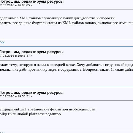
: Потрошим, редактируем ресурсы
7.03.2016 в 16:08:05 »
одержимое XML файлов в указанную папку для удобства и скорости.
далить, все данные будут считаны из XML файлов заново, включая все изменен
|
VK
: Потрошим, редактируем ресурсы
7.03.2016 в 19:45:47 »
жим тему, которую я начал в соседней ветке. Хочу добавить в игру новый пред
рюкзак, и не даёт противнику видеть содержимое. Вопросы такие: 1. какие файл
: Потрошим, редактируем ресурсы
7.03.2016 в 19:50:51 »
ingEquipment.xml, графические файлы при необходимости
ойдет или любой plain text редактор