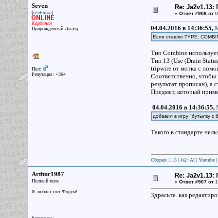
Seven
Re: Ja2v1.13
[
]
семЁрыш
«
Ответ #906 от
0
Кардинал
04.04.2016 в 14:36:55,
М
Прирожденный Джаец
Если ставлю TYPE: COMBINE
Тип Combine использует
Тип 13 (Use (Drain Stat
tripwire от мотка с пом
Пол:
Репутация: +364
Соответственно, чтобы и
результат прописан), а 
Предмет, который приме
04.04.2016 в 14:36:55,
добавил в игру "бутылку с 
Такого в стандарте нель
Сборки 1.13
|
Ja2+AI
|
Youtube
Arthur1987
Re: Ja2v1.13
Полный псих
«
Ответ #907 от
1
Я люблю этот Форум!
Здрасьте. как редактир