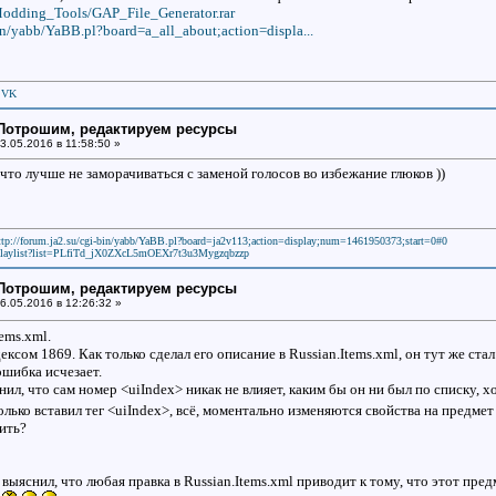
/Modding_Tools/GAP_File_Generator.rar
bin/yabb/YaBB.pl?board=a_all_about;action=displa...
|
VK
: Потрошим, редактируем ресурсы
3.05.2016 в 11:58:50 »
 что лучше не заморачиваться с заменой голосов во избежание глюков ))
ttp://forum.ja2.su/cgi-bin/yabb/YaBB.pl?board=ja2v113;action=display;num=1461950373;start=0#0
laylist?list=PLfiTd_jX0ZXcL5mOEXr7t3u3Mygzqbzzp
: Потрошим, редактируем ресурсы
6.05.2016 в 12:26:32 »
tems.xml.
ексом 1869. Как только сделал его описание в Russian.Items.xml, он тут же ста
ошибка исчезает.
л, что сам номер <uiIndex> никак не влияет, каким бы он ни был по списку, хо
только вставил тег <uiIndex>, всё, моментально изменяются свойства на предм
ить?
ыяснил, что любая правка в Russian.Items.xml приводит к тому, что этот пре