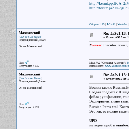
http://kermi.pp.fi/JA_2
http://forum.ja2.su/cgi-
Сборки 1.13
|
Ja2+AI
|
Youtube
Махновский
Re: Ja2v1.13
[
]
Сын батьки Махно
«
Ответ #915 от
1
Прирожденный Джаец
2
Seven
:
спасибо. понял,
Он же Махновский
Пол:
Мод JA2 "Солдаты Анархии":
h
Репутация: +135
Видеоканал:
www.youtube.com/p
Махновский
Re: Ja2v1.13
[
]
Сын батьки Махно
«
Ответ #916 от
1
Прирожденный Джаец
Возник глюк с Russian.I
Он же Махновский
Создал предмет с ID инд
файла русификации, то 
Экспериментально выясни
Пол:
Russian.Items.xml. Как 
Репутация: +135
Это как то можно вылеч
UPD
методом проб и ошибок в