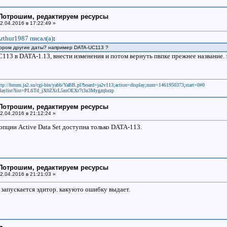
: Потрошим, редактируем ресурсы
2.04.2016 в 17:22:49 »
rthur1987 писал(a)
:
тором другие даты? например DATA-UC113 ?
13 в DATA-1.13, внести изменения и потом вернуть пвпке прежнее название. э
ttp://forum.ja2.su/cgi-bin/yabb/YaBB.pl?board=ja2v113;action=display;num=1461950373;start=0#0
laylist?list=PLfiTd_jX0ZXcL5mOEXr7t3u3Mygzqbzzp
: Потрошим, редактируем ресурсы
2.04.2016 в 21:12:24 »
опции Active Data Set доступна только DATA-113.
: Потрошим, редактируем ресурсы
2.04.2016 в 21:21:03 »
запускается эдитор. какуюто ошибку выдает.