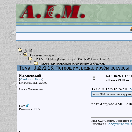
A.I.M.
Обсуждаем игры
JA2 V1.13 Mod
(Модераторы:
KombaT
,
iншы
,
Seven
)
Ja2v1.13: Потрошим, редактируём ресурсы
Тема:
Ja2v1.13: Потрошим, редактируём ресурсы
Махновский
Re: Ja2v1.13
[
]
Сын батьки Махно
«
Ответ #900 от
1
Прирожденный Джаец
17.03.2016 в 15:57:11,
S
Он же Махновский
если XML правились вручну
в этом случае XML Edit
Пол:
Репутация: +135
Мод JA2 "Солдаты Анархии":
h
Видеоканал:
www.youtube.com/p