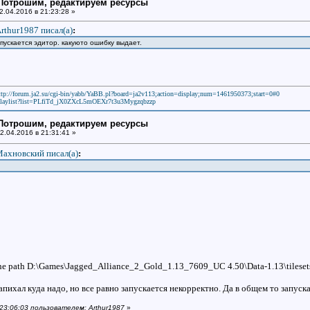
: Потрошим, редактируем ресурсы
2.04.2016 в 21:23:28 »
rthur1987 писал(a)
:
ускается эдитор. какуюто ошибку выдает.
ttp://forum.ja2.su/cgi-bin/yabb/YaBB.pl?board=ja2v113;action=display;num=1461950373;start=0#0
laylist?list=PLfiTd_jX0ZXcL5mOEXr7t3u3Mygzqbzzp
: Потрошим, редактируем ресурсы
2.04.2016 в 21:31:41 »
ахновский писал(a)
:
f the path D:\Games\Jagged_Alliance_2_Gold_1.13_7609_UC 4.50\Data-1.13\tileset
ихал куда надо, но все равно запускается некорректно. Да в общем то запуска
 23:06:03 пользователем: Arthur1987
»