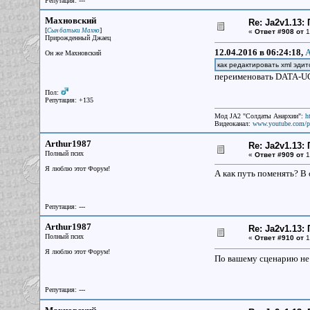
Репутация: ---
Махновский
Re: Ja2v1.13
[
]
Сын батьки Махно
«
Ответ #908 от
1
Прирожденный Джаец
12.04.2016 в 06:24:18,
A
Он же Махновский
как редактировать xml эди
переименовать DATA-UC1
Пол:
Репутация: +135
Мод JA2 "Солдаты Анархии":
h
Видеоканал:
www.youtube.com/p
Arthur1987
Re: Ja2v1.13
Полный псих
«
Ответ #909 от
1
Я люблю этот Форум!
А как путь поменять? В 
Репутация: ---
Arthur1987
Re: Ja2v1.13
Полный псих
«
Ответ #910 от
1
Я люблю этот Форум!
По вашему сценарию не 
Репутация: ---