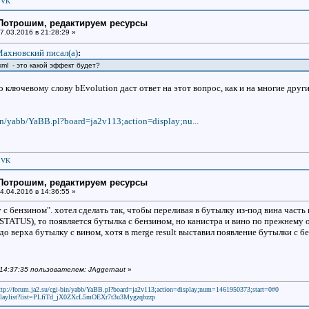
|
VK
: Потрошим, редактируем ресурсы
7.03.2016 в 21:28:29 »
ахновский писал(a)
:
s.xml - это какой эффект будет?
о ключевому слову bEvolution даст ответ на этот вопрос, как и на многие други
bin/yabb/YaBB.pl?board=ja2v113;action=display;nu...
|
VK
: Потрошим, редактируем ресурсы
4.04.2016 в 14:36:55 »
 с бензином". хотел сделать так, чтобы переливая в бутылку из-под вина част
STATUS), то появляется бутылка с бензином, но канистра и вино по прежнему
до верха бутылку с вином, хотя в merge result выставил появление бутылки с 
 14:37:35 пользователем: JAggernaut
»
ttp://forum.ja2.su/cgi-bin/yabb/YaBB.pl?board=ja2v113;action=display;num=1461950373;start=0#0
laylist?list=PLfiTd_jX0ZXcL5mOEXr7t3u3Mygzqbzzp