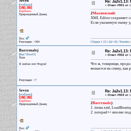
Seven
Re: Ja2v1.13
[
]
семЁрыш
«
Ответ #901 от
1
Кардинал
2
Махновский
:
Прирожденный Джаец
XML Editor сохраняет с
Если указанную папку у
Пол:
Репутация: +364
Сборки 1.13
|
Ja2+AI
|
Youtube
Barrrmalej
Re: Ja2v1.13
[
]
Бар? Налей!
«
Ответ #902 от
1
Псих
Что ж, товарищи, продол
Я люблю этот Форум!
вешается на спину, как 
Репутация: +7
Seven
Re: Ja2v1.13
[
]
семЁрыш
«
Ответ #903 от
1
Кардинал
2
Barrrmalej
:
Прирожденный Джаец
1. items.xml, LoadBear
2. notepad++ вполне под
Пол: