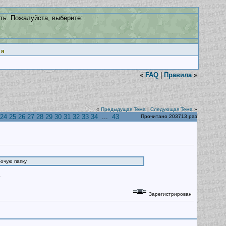
ть. Пожалуйста, выберите:
ия
«
FAQ
|
Правила
»
«
Предыдущая Тема
|
Следующая Тема
»
24
25
26
27
28
29
30
31
32
33
34
...
43
Прочитано 203713 раз
бочую папку
?
Зарегистрирован